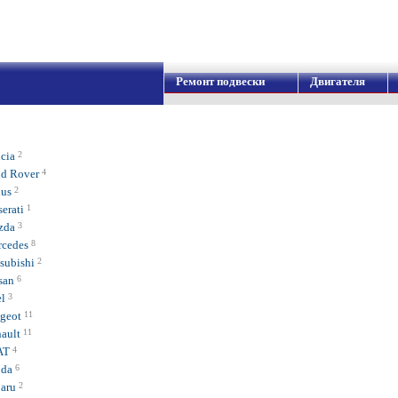
Ремонт подвески
Двигателя
cia
2
d Rover
4
us
2
erati
1
zda
3
cedes
8
subishi
2
san
6
l
3
geot
11
ault
11
AT
4
da
6
aru
2