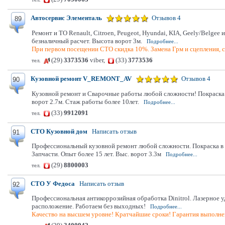
Автосервис Элементаль
Отзывов 4
89
Ремонт и ТО Renault, Citroen, Peugeot, Hyundai, KIA, Geely/Belge
безналичный расчет. Высота ворот 3м.
Подробнее...
При первом посещении СТО скидка 10%. Замена Грм и сцепления, ск
(29)
3373536
viber,
(33)
3773536
тел.
Кузовной ремонт V_REMONT_AV
Отзывов 4
90
Кузовной ремонт и Сварочные работы любой сложности! Покраска в
ворот 2.7м. Стаж работы более 10лет.
Подробнее...
(33)
9912091
тел.
СТО Кузовной дом
Написать отзыв
91
Профессиональный кузовной ремонт любой сложности. Покраска в но
Запчасти. Опыт более 15 лет. Выс. ворот 3.3м
Подробнее...
(29)
8800003
тел.
СТО У Федоса
Написать отзыв
92
Профессиональная антикоррозийная обработка Dinitrol. Лазерное у
расположение. Работаем без выходных!
Подробнее...
Качество на высшем уровне! Кратчайшие сроки! Гарантия выполне