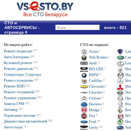
СТО и
АВТОСЕРВИСЫ -
всего - 821
страница 4
По видам работ:
СТО по маркам:
Ремонт подвески
377
Acura
2
Lan
АвтоЭлектрика
342
Alfa Romeo
1
Lan
Кузовной ремонт
157
Audi
11
Lex
Ремонт двигателя
322
BELGEE
7
Mas
Генераторы, Стартера
BMW
9
Ma
Развал схождение
267
Cadillac
2
Mer
Ремонт КПП
252
Chevrolet
5
Mit
Ремонт топливной
203
Chrysler
2
Nis
Рулевое управление
314
Citroen
9
Ope
Замена ГРМ
267
Daewoo
2
Peu
Антикор
267
Dodge
2
Ren
Тормозная система
311
Fiat
4
SE
Диагностика автомобилей
393
Ford
10
Sko
Автостекла
71
Geely
10
Sub