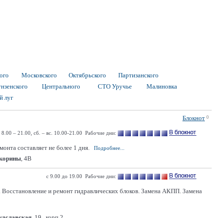
ого
Московского
Октябрьского
Партизанского
нзенского
Центрального
СТО Уручье
Малиновка
й луг
Блокнот
0
. 8.00 – 21.00, сб. – вс. 10.00-21.00 Рабочие дни:
онта составляет не более 1 дня.
Подробнее...
Скорины
, 4В
с 9.00 до 19.00 Рабочие дни:
 Восстановление и ремонт гидравлических блоков. Замена АКПП. Замена
Будславская
, 19 , корп.2