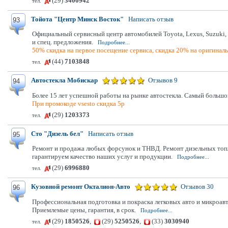
(29)
3400942
тел.
Тойота "Центр Минск Восток"
Написать отзыв
93
Официальный сервисный центр автомобилей Toyota, Lexus, Suzuki, 
и спец. предложения.
Подробнее...
50% скидка на первое посещение сервиса, скидка 20% на оригинал
(44)
7103848
тел.
Автостекла Мобискар
Отзывов 9
94
Более 15 лет успешной работы на рынке автостекла. Самый большо
При промокоде vsesto скидка 5р
(29)
1203373
тел.
Сто "Дизель бел"
Написать отзыв
95
Ремонт и продажа любых форсунок и ТНВД. Ремонт дизельных топл
гарантируем качество наших услуг и продукции.
Подробнее...
(29)
6996880
тел.
Кузовной ремонт Окталион-Авто
Отзывов 30
96
Профессиональная подготовка и покраска легковых авто и микроав
Приемлемые цены, гарантия, в срок.
Подробнее...
(29)
1850526
,
(29)
5250526
,
(33)
3030940
тел.