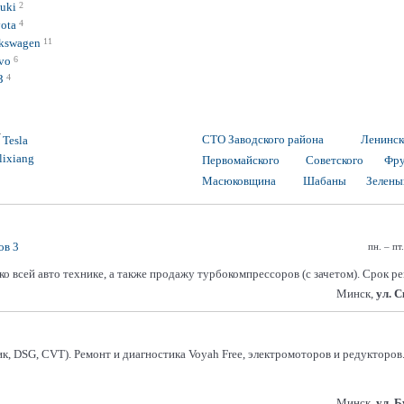
uki
2
ota
4
kswagen
11
vo
6
З
4
СТО Заводского района
Ленинск
Tesla
lixiang
Первомайского
Советского
Фру
Масюковщина
Шабаны
Зелены
ов 3
пн. – пт
сей авто технике, а также продажу турбокомпрессоров (с зачетом). Срок рем
Минск,
ул. 
DSG, CVT). Ремонт и диагностика Voyah Free, электромоторов и редукторов.
Минск,
ул. 