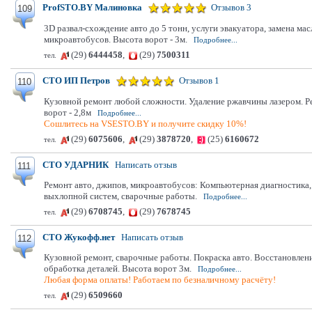
ProfSTO.BY Малиновка
Отзывов 3
109
3D развал-схождение авто до 5 тонн, услуги эвакуатора, замена м
микроавтобусов. Высота ворот - 3м.
Подробнее...
(29)
6444458
,
(29)
7500311
тел.
СТО ИП Петров
Отзывов 1
110
Кузовной ремонт любой сложности. Удаление ржавчины лазером. Ре
ворот - 2,8м
Подробнее...
Сошлитесь на VSESTO.BY и получите скидку 10%!
(29)
6075606
,
(29)
3878720
,
(25)
6160672
тел.
СТО УДАРНИК
Написать отзыв
111
Ремонт авто, джипов, микроавтобусов: Компьютерная диагностика, 
выхлопной систем, сварочные работы.
Подробнее...
(29)
6708745
,
(29)
7678745
тел.
СТО Жукофф.нет
Написать отзыв
112
Кузовной ремонт, сварочные работы. Покраска авто. Восстановлени
обработка деталей. Высота ворот 3м.
Подробнее...
Любая форма оплаты! Работаем по безналичному расчёту!
(29)
6509660
тел.