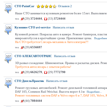
СТО PaintCar
Отзывов 2
105
Наше СТО занимается кузовным ремонтом более 15лет. Выполняем 
(29)
3724444
,
(33)
3724444
тел.
Кузовное СТО avi-service
Написать отзыв
106
Кузовной ремонт. Покраска авто в камере. Ремонт бамперов, пласти
микроавтобусов в кратчайшие сроки. Приемлемые цены.
Подробнее.
На СТО требуется Слесарь-механик и Автоэлектрик!!!
(29)
6556697
тел.
СТО АЛЕКСАВТОТРАНС
Написать отзыв
107
3D развал схождение. Шиномонтаж. Правка и раскатка дисков. Ремон
Требуется автослесарь с опытом работы!
(29)
6626279
,
(29)
7772790
тел.
СТО ДизельПрактик
Написать отзыв
108
Ремонт грузовых автомобилей. Ремонт дизельной топливной аппара
DAF 105, Сommon Rail Weichai. Высота ворот 4.1м
Подробнее...
Ремонт топливных систем DAF и Volvo евро 6 и 7, DAF 105, Volvo, 
(44)
7084444
тел.