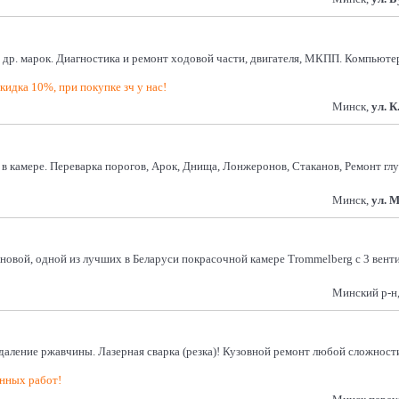
e и др. марок. Диагностика и ремонт ходовой части, двигателя, МКПП. Компьют
идка 10%, при покупке зч у нас!
Минск,
ул. К
 камере. Переварка порогов, Арок, Днища, Лонжеронов, Стаканов, Ремонт гл
Минск,
ул. 
вой, одной из лучших в Беларуси покрасочной камере Trommelberg с 3 вентил
Минский р-н,
даление ржавчины. Лазерная сварка (резка)! Кузовной ремонт любой сложност
нных работ!