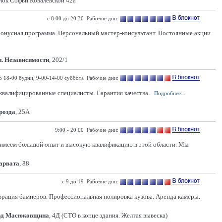
лок Софьи Ковалевской 42а
с 8:00 до 20:30 Рабочие дни:
 бонусная программа. Персональный мастер-консультант. Постоянные акции
п. Независимости
, 202/1
о 18-00 будни, 9-00-14-00 суббота Рабочие дни:
квалифицированные специалисты. Гарантия качества.
Подробнее...
розда
, 25А
9:00 - 20:00 Рабочие дни:
 имеем большой опыт и высокую квалификацию в этой области. Мы
Карвата
, 88
с 9 до 19 Рабочие дни:
врация бамперов. Профессиональная полировка кузова. Аренда камеры.
зд Масюковщина
, 4Д (СТО в конце здания. Желтая вывеска)