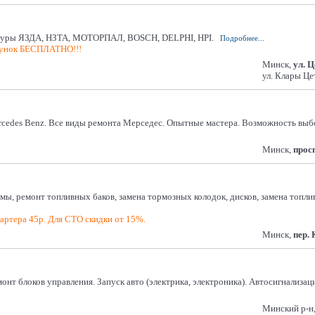
ратуры ЯЗДА, НЗТА, МОТОРПАЛ, BOSCH, DELPHI, HPI.
Подробнее...
сунок БЕСПЛАТНО!!!
Минск,
ул. 
ул. Клары Це
edes Benz. Все виды ремонта Мерседес. Опытные мастера. Возможность выбо
Минск,
прос
мы, ремонт топливных баков, замена тормозных колодок, дисков, замена топли
тартера 45р. Для СТО скидки от 15%.
Минск,
пер. 
нт блоков управления. Запуск авто (электрика, электроника). Автосигнализаци
Минский р-н,