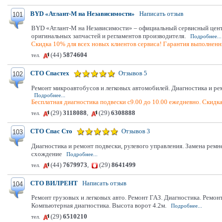
BYD «Атлант-М на Независимости»
Написать отзыв
101
BYD «Атлант-М на Независимости» – официальный сервисный центр
оригинальных запчастей и регламентов производителя.
Подробнее...
Скидка 10% для всех новых клиентов сервиса! Гарантия выполненн
(44)
5874604
тел.
СТО Спастех
Отзывов 5
102
Ремонт микроавтобусов и легковых автомобилей. Диагностика и рем
Подробнее...
Бесплатная диагностика подвески с9.00 до 10.00 ежедневно. Скидка
(29)
3118088
,
(29)
6308888
тел.
СТО Спас Сто
Отзывов 3
103
Диагностика и ремонт подвески, рулевого управления. Замена ремн
схождение
Подробнее...
(44)
7679973
,
(29)
8641499
тел.
СТО ВИЛРЕНТ
Написать отзыв
104
Ремонт грузовых и легковых авто. Ремонт ГАЗ. Диагностика. Ремонт
Компьютерная диагностика. Высота ворот 4.2м.
Подробнее...
(29)
6510210
тел.