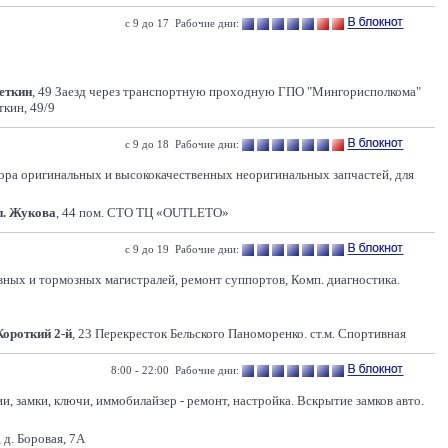
с 9 до 17 Рабочие дни:
Цеткин
, 49 Заезд через транспортную проходную ГПО "Мингорисполкома"
ткин, 49/9
с 9 до 18 Рабочие дни:
ра оригинальных и высококачественных неоригинальных запчастей, для
п. Жукова
, 44 пом. СТО ТЦ «OUTLETO»
с 9 до 19 Рабочие дни:
вных и тормозных магистралей, ремонт суппортов, Комп. диагностика.
Короткий 2-й
, 23 Перекресток Бельского Паноморенко. ст.м. Спортивная
8:00 - 22:00 Рабочие дни:
и, замки, ключи, иммобилайзер - ремонт, настройка. Вскрытие замков авто.
 д. Боровая, 7А