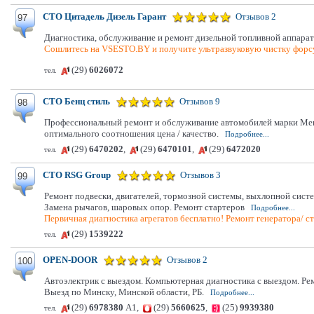
СТО Цитадель Дизель Гарант
Отзывов 2
97
Диагностика, обслуживание и ремонт дизельной топливной аппа
Сошлитесь на VSESTO.BY и получите ультразвуковую чистку фор
(29)
6026072
тел.
СТО Бенц стиль
Отзывов 9
98
Профессиональный ремонт и обслуживание автомобилей марки Merc
оптимального соотношения цена / качество.
Подробнее...
(29)
6470202
,
(29)
6470101
,
(29)
6472020
тел.
СТО RSG Group
Отзывов 3
99
Ремонт подвески, двигателей, тормозной системы, выхлопной систе
Замена рычагов, шаровых опор. Ремонт стартеров
Подробнее...
Первичная диагностика агрегатов бесплатно! Ремонт генератора/ с
(29)
1539222
тел.
OPEN-DOOR
Отзывов 2
100
Автоэлектрик с выездом. Компьютерная диагностика с выездом. Ремо
Выезд по Минску, Минской области, РБ.
Подробнее...
(29)
6978380
А1,
(29)
5660625
,
(25)
9939380
тел.