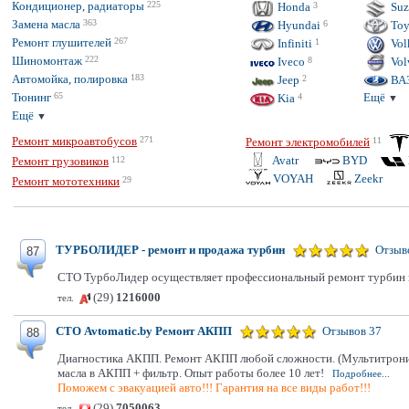
Кондиционер, радиаторы
225
Honda
3
Suz
Замена масла
363
Hyundai
6
Toy
Ремонт глушителей
267
Infiniti
1
Vol
Шиномонтаж
222
Iveco
8
Vol
Автомойка, полировка
183
Jeep
2
ВА
Тюнинг
65
Ещё
Kia
4
▼
Ещё
▼
Ремонт микроавтобусов
271
Ремонт электромобилей
11
Avatr
BYD
Ремонт грузовиков
112
VOYAH
Zeekr
Ремонт мототехники
29
ТУРБОЛИДЕР - ремонт и продажа турбин
Отзыв
87
СТО ТурбоЛидер осуществляет профессиональный ремонт турбин ко в
(29)
1216000
тел.
СТО Avtomatic.by Ремонт АКПП
Отзывов 37
88
Диагностика АКПП. Ремонт АКПП любой сложности. (Мультитроник, 
масла в АКПП + фильтр. Опыт работы более 10 лет!
Подробнее...
Поможем с эвакуацией авто!!! Гарантия на все виды работ!!!
(29)
7050063
тел.