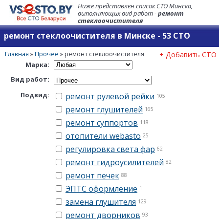
Ниже представлен список СТО Минска,
выполняющих вид работ -
ремонт
стеклоочистителя
ремонт стеклоочистителя в Минске - 53 СТО
Главная
»
Прочее
»
ремонт стеклоочистителя
+ Добавить СТО
Марка:
Вид работ:
Подвид:
ремонт рулевой рейки
105
ремонт глушителей
165
ремонт суппортов
118
отопители webasto
25
регулировка света фар
62
ремонт гидроусилителей
82
ремонт печек
88
ЭПТС оформление
1
замена глушителя
129
ремонт дворников
93