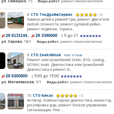
ул. Семашко
, 15
Виды работ:
ремонт стеклоочистителя
8.
СТО ТехДрайвСервис
(3)
Замена цепей и ремней Грм, ремонт двигателя
любой сложности, ремонт рулевой рейки ,
ремонт подвески, тормоз...
,
с 9 до 21
29 6131144
29 3390600
ул. Серова
, 18/1
Виды работ:
ремонт стеклоочистителя
9.
СТО ZeekrMinsk
Нап. отзыв
Ремонт электромобилей Zeekr, BYD, Lixiang,
VOYAH, Avatr. Диагностика электромобилей.
Диагностика и ремонт б...
с 9:00 до 19:00
29 6300800
ул. Могилевская
, 5/1
Виды работ:
ремонт стеклоочистителя
10.
СТО Киказ
(1)
Антикор. Компьютерная диагностика, инжектор,
регулировка фар, ремонт блоков управления.
Сигнализации. Рем. ...