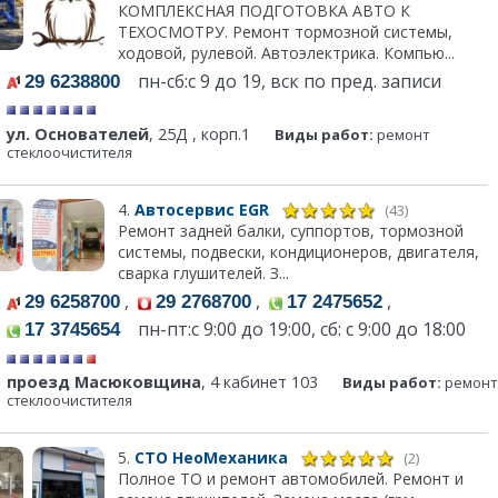
КОМПЛЕКСНАЯ ПОДГОТОВКА АВТО К
ТЕХОСМОТРУ. Ремонт тормозной системы,
ходовой, рулевой. Автоэлектрика. Компью...
пн-сб:с 9 до 19, вск по пред. записи
29 6238800
ул. Основателей
, 25Д , корп.1
Виды работ:
ремонт
стеклоочистителя
4.
Автосервис EGR
(43)
Ремонт задней балки, суппортов, тормозной
системы, подвески, кондиционеров, двигателя,
сварка глушителей. З...
,
,
,
29 6258700
29 2768700
17 2475652
пн-пт:c 9:00 до 19:00, сб: с 9:00 до 18:00
17 3745654
проезд Масюковщина
, 4 кабинет 103
Виды работ:
ремонт
стеклоочистителя
5.
СТО НеоМеханика
(2)
Полное ТО и ремонт автомобилей. Ремонт и