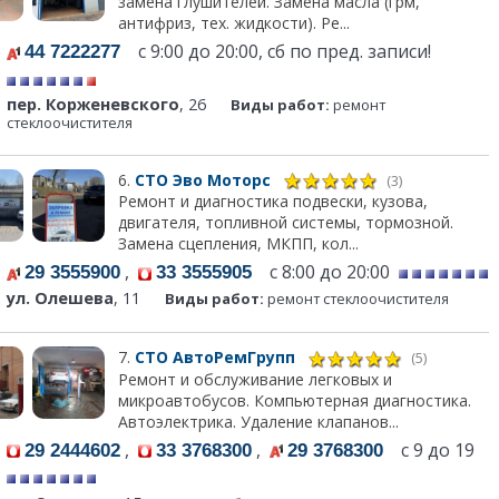
замена глушителей. Замена масла (грм,
антифриз, тех. жидкости). Ре...
с 9:00 до 20:00, сб по пред. записи!
44 7222277
пер. Корженевского
, 26
Виды работ:
ремонт
стеклоочистителя
6.
СТО Эво Моторс
(3)
Ремонт и диагностика подвески, кузова,
двигателя, топливной системы, тормозной.
Замена сцепления, МКПП, кол...
,
с 8:00 до 20:00
29 3555900
33 3555905
ул. Олешева
, 11
Виды работ:
ремонт стеклоочистителя
7.
СТО АвтоРемГрупп
(5)
Ремонт и обслуживание легковых и
микроавтобусов. Компьютерная диагностика.
Автоэлектрика. Удаление клапанов...
,
,
с 9 до 19
29 2444602
33 3768300
29 3768300