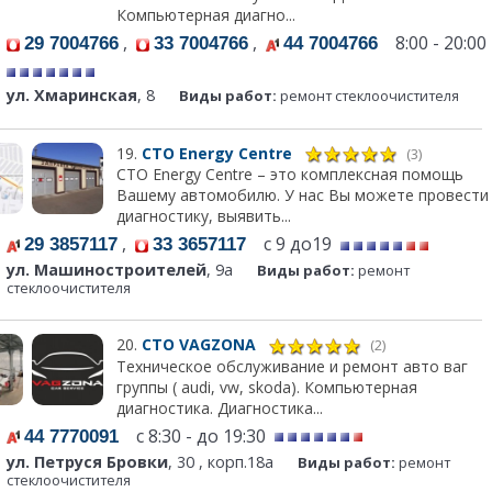
Компьютерная диагно...
,
,
8:00 - 20:00
29 7004766
33 7004766
44 7004766
ул. Хмаринская
, 8
Виды работ:
ремонт стеклоочистителя
19.
СТО Energy Centre
(3)
СТО Energy Centre – это комплексная помощь
Вашему автомобилю. У нас Вы можете провести
диагностику, выявить...
,
с 9 до19
29 3857117
33 3657117
ул. Машиностроителей
, 9а
Виды работ:
ремонт
стеклоочистителя
20.
СТО VAGZONA
(2)
Техническое обслуживание и ремонт авто ваг
группы ( audi, vw, skoda). Компьютерная
диагностика. Диагностика...
с 8:30 - до 19:30
44 7770091
ул. Петруся Бровки
, 30 , корп.18a
Виды работ:
ремонт
стеклоочистителя