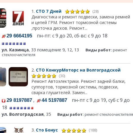
1.
СТО 7 Дней
(28)
Диагностика и ремонт подвески, замена ремней
и цепей ГРМ. Ремонт тормозной системы
,проточка дисков. Ремонт...
пн-пт: с 9 до 20, сб-вс: с 9 до 18
29 6664195
ул. Казинца
, 33 помещение 9, 12, 13
Виды работ:
ремонт
стеклоочистителя
2.
СТО КонкурМоторс на Волгоградской
(30)
Ремонт Автоэлектрики. Ремонт задней балки,
суппортов, тормозной системы, подвески,
сварка глушителей. Замен...
,
пн-пт с 9 до 19, суб с 9 до
29 8197887
44 5197887
18
ул. Волгоградская
, 35
Виды работ:
ремонт стеклоочистителя
3.
Сто Бонус
(188)