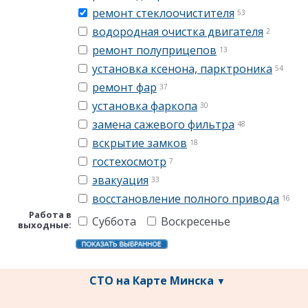
ремонт стеклоочистителя
53
водородная очистка двигателя
2
ремонт полуприцепов
13
установка ксенона, парктроника
54
ремонт фар
37
установка фаркопа
30
замена сажевого фильтра
48
вскрытие замков
18
гостехосмотр
7
эвакуация
33
восстановление полного привода
16
Работа в
Суббота
Воскресенье
выходные:
СТО на Карте Минска
▼