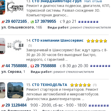
13.
СТО ЭнерджиМоторс-Груп
Нап. отзыв
Ремонт и диагностика подвески, двигателя, КПП,
тормозной системы. Развал-схождение 3D.
Компьютерная диагнос...
,
с 9 до 21
29 6072165
17 3979955
ул. Ольшевского
, 16Б
Виды работ:
ремонт стеклоочистителя
14.
СТО компании Шанссервис
(5)
Заворачивай в Шанссервис! Вас ждут здесь с 8-
30 до 20-30 часов без выходных! Быстро,
недорого, с гарантией ...
,
с 8-30 до 20-30
44 7558888
29 7558888
ул. Серова
, 1
Виды работ:
ремонт стеклоочистителя
15.
СТО ТЕХНОДЕЛЬТА
(1)
Ремонт стартеров и генераторов. Ремонт
легковых автомобилей и микроавтобусов.
Диагностика дымогенератором. ...
9:00 - 20:00, сб-вс - 9:00 - 18:00
29 1128484
ул. Ваупшасова
, 22
Виды работ:
ремонт стеклоочистителя