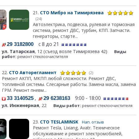
21.
СТО Мибро на Тимирязева
(24)
Автоэлектрика, подвеска, рулевая и тормозная
система, ремонт ДВС, турбин, КПП. Запчасти.
генераторы, старте...
с 8 до 21
29 3182800
ул. Татарская
, 12 (съезд возле Тимирязева 42)
Виды
работ:
ремонт стеклоочистителя
22.
СТО Авторегламент
(2)
Ремонт АКПП, МКПП любой сложности. Ремонт ДВС,
топливной системы. Слесарные работы. Замена масла, замена
ГРМ. Ремонт пневм...
,
9:00 - 18:00
33 3140525
29 6238163
ул. Инженерная
, 22
Виды работ:
ремонт стеклоочистителя
23.
СТО TESLAMINSK
Нап. отзыв
Ремонт Tesla, Lixiang, Avatr. Техническое
обслуживание и ремонт электромобилей,