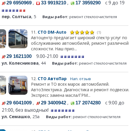
,
,
с 9 до 19
29 6950969
33 9919210
17 3959290
пер. Солтыса
, 5
Виды работ:
ремонт стеклоочистителя
11.
СТО DM-Auto
(1)
Автоцентр предлагает широкий спектр услуг по
обслуживанию автомобилей, ремонт различной
сложности. Наш прио...
9.00-21.00
29 1621100
ул. Колесникова
, 44
Виды работ:
ремонт стеклоочистителя
12.
СТО АвтоПар
Нап. отзыв
Ремонт и ТО всех марок автомобилей.
АвтоЭлектрика. Диагностика и ремонт подвески.
Экспресс замена масла/ГРМ...
,
,
с 9:00 до
29 6041009
29 3400942
17 2074280
21:00, без выходных!
ул. Семашко
, 25а
Виды работ:
ремонт стеклоочистителя