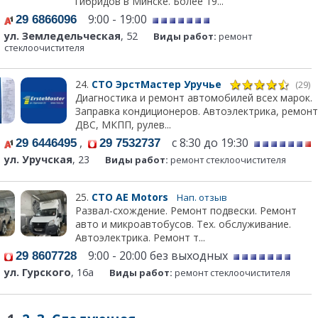
гибридов в Минске. Более 19...
9:00 - 19:00
29 6866096
ул. Земледельческая
, 52
Виды работ:
ремонт
стеклоочистителя
24.
СТО ЭрстМастер Уручье
(29)
Диагностика и ремонт автомобилей всех марок.
Заправка кондиционеров. Автоэлектрика, ремонт
ДВС, МКПП, рулев...
,
с 8:30 до 19:30
29 6446495
29 7532737
ул. Уручская
, 23
Виды работ:
ремонт стеклоочистителя
25.
СТО АЕ Моtors
Нап. отзыв
Развал-схождение. Ремонт подвески. Ремонт
авто и микроавтобусов. Тех. обслуживание.
Автоэлектрика. Ремонт т...
9:00 - 20:00 без выходных
29 8607728
ул. Гурского
, 16а
Виды работ:
ремонт стеклоочистителя