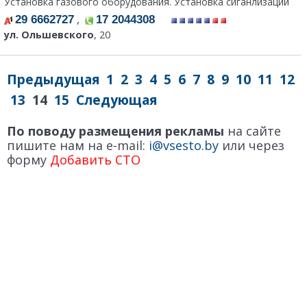
Установка газового оборудования. Установка сиганлизаций
,
29 6662727
17 2044308
ул. Ольшевского
, 20
Предыдущая
1
2
3
4
5
6
7
8
9
10
11
12
13
14
15
Следующая
По поводу размещения рекламы
на сайте
пишите нам на e-mail:
i@vsesto.by
или через
форму
Добавить СТО