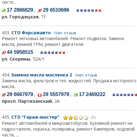
систе...
,
17 2866829
29 6510696
ул. Городецкая
, 71
433.
СТО Форсажавто
Нап. отзыв
Ремонт легковых автомобилей. Ремонт подвески. Замена
масла, ремней ГРМ, ремонт двигателя.
44 5958515
ул. Скорины
, 52А/1
434.
Замена масла масленка 2
Нап. отзыв
Замена масла, фильтров и тех. жидкостей. Продажа моторного
масла.
,
,
29 6667979
29 5557979
17 2469222
просп. Партизанский
, 2А
435.
СТО "Гараж-мастер"
(5)
Ремонт автомобилей и микроавтобусов. Кузовной ремонт на
гидростапеле, окраска, полировка, ремонт бамперов, ходовой
части, ...