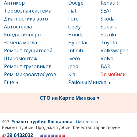
Антикор
Dodge
Renault
Тормозная система
Fiat
SEAT
Диагностика авто
Ford
Skoda
Автостекла
Geely
Subaru
Кондиционеры
Honda
Suzuki
Замена масла
Hyundai
Toyota
Ремонт глушителей
Infiniti
Volkswagen
Шиномонтаж
Iveco
Volvo
Ремонт грузовиков
Jeep
ВАЗ
Рем. микроавтобусов
Kia
Эл.мобили
Еще
Районы Минска
▼
▼
СТО на Карте Минска
▼
407.
Ремонт турбин Богданова
Нап. отзыв
Ремонт турбин. Продажа турбин. Качество гарантируем.
29 6432032