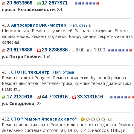
,
29 6633666
17 2677871
просп. Независимости
, 84
430.
Автосервис ВиС-мастер
Нап. отзыв
Шиномонтаж. Ремонт глушителей. Развал-схождение. Ремонт
любых марок. Ремонт подвески. Выкручиваем секретные болты
колесны...
,
с 9:00-до 19:00
29 6176886
29 8286886
ул. Петра Глебки
, 15А
431.
СТО ПС техцентр
Нап. отзыв
Ремонт только Peugeot. Ремонт подвески. Кузовной ремонт.
Ремонт двигателя. Автоэлектрика, компьютерная диагностика.
Ремонт...
,
,
17 2131616
44 7131616
33 3131616
ул. Свердлова
, 23
432.
СТО "Ремонт Японских авто"
(3)
Ремонт японских авто. Ремонт и диагностика подвески. Ремонт
дизельных систем Common rail, DI-D, D-4D, насосов ТНВД и