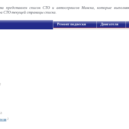
та представлен список СТО и автосервисов Минска, которые выполн
а СТО текущей страницы списка.
Ремонт подвески
Двигателя
2
53
теля
2