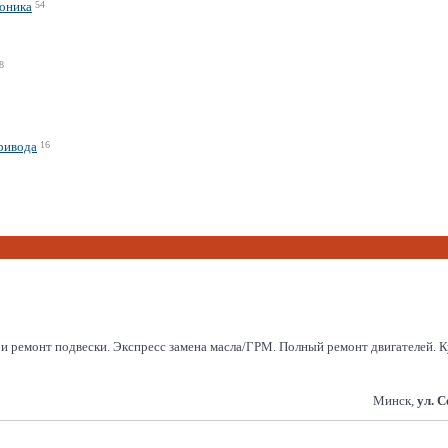
роника
54
8
ривода
16
а и ремонт подвески. Экспресс замена масла/ГРМ. Полный ремонт двигателей.
Минск,
ул. 