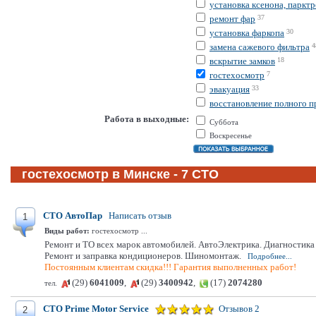
установка ксенона, паркт
ремонт фар
37
установка фаркопа
30
замена сажевого фильтра
4
вскрытие замков
18
гостехосмотр
7
эвакуация
33
восстановление полного п
Работа в выходные:
Суббота
Воскресенье
гостехосмотр в Минске - 7 СТО
СТО АвтоПар
Написать отзыв
1
Виды работ:
гостехосмотр ...
Ремонт и ТО всех марок автомобилей. АвтоЭлектрика. Диагностик
Ремонт и заправка кондиционеров. Шиномонтаж.
Подробнее...
Постоянным клиентам скидка!!! Гарантия выполненных работ!
(29)
6041009
,
(29)
3400942
,
(17)
2074280
тел.
СТО Prime Motor Service
Отзывов 2
2