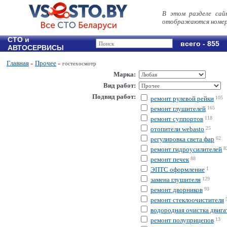
В этом разделе сай
отображаются номер
СТО и
всего - 855
АВТОСЕРВИСЫ
Главная
Прочее
»
»
гостехосмотр
Марка:
Вид работ:
Подвид работ:
ремонт рулевой рейки
105
ремонт глушителей
165
ремонт суппортов
118
отопители webasto
25
регулировка света фар
62
ремонт гидроусилителей
8
ремонт печек
88
ЭПТС оформление
1
замена глушителя
129
ремонт дворников
93
ремонт стеклоочистителя
водородная очистка двига
ремонт полуприцепов
13