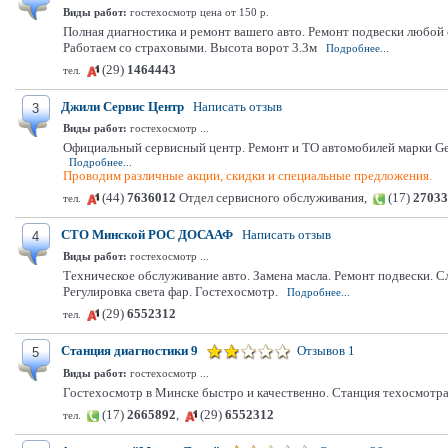
Виды работ:
гостехосмотр цена от 150 р.
Полная диагностика и ремонт вашего авто. Ремонт подвески любой с
Работаем со страховыми. Высота ворот 3.3м
Подробнее...
(29)
1464443
тел.
Джили Сервис Центр
Написать отзыв
3
Виды работ:
гостехосмотр ...
Официальный сервисный центр. Ремонт и ТО автомобилей марки Geel
Подробнее...
Проводим различные акции, скидки и специальные предложения.
(44)
7636012
Отдел сервисного обслуживания,
(17)
27033
тел.
СТО Минской РОС ДОСААФ
Написать отзыв
4
Виды работ:
гостехосмотр ...
Техническое обслуживание авто. Замена масла. Ремонт подвески. 
Регулировка света фар. Гостехосмотр.
Подробнее...
(29)
6552312
тел.
Станция диагностики 9
Отзывов 1
5
Виды работ:
гостехосмотр ...
Гостехосмотр в Минске быстро и качественно. Станция техосмотр
(17)
2665892
,
(29)
6552312
тел.