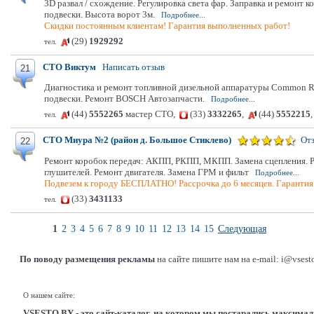
3D развал / схождение. Регулировка света фар. Заправка и ремонт 
подвески. Высота ворот 3м.
Подробнее...
Скидки постоянным клиентам! Гарантия выполненных работ!
(29)
1929292
тел.
СТО Виктум
Написать отзыв
21
Диагностика и ремонт топливной дизельной аппаратуры Common Rail
подвески. Ремонт BOSCH Автозапчасти.
Подробнее...
(44)
5552265
мастер СТО,
(33)
3332265
,
(44)
5552215
тел.
СТО Миура №2 (район д. Большое Стиклево)
От
22
Ремонт коробок передач: АКПП, РКПП, МКПП. Замена сцепления. Рем
глушителей. Ремонт двигателя. Замена ГРМ и фильт
Подробнее...
Подвезем к городу БЕСПЛАТНО! Рассрочка до 6 месяцев. Гарантия 
(33)
3431133
тел.
1
2
3
4
5
6
7
8
9
10
11
12
13
14
15
Следующая
По поводу размещения рекламы
на сайте пишите нам на e-mail: i@vsest
О нашем сайте:
VSESTO.BY - это сайт-каталог, на котором мы постарались максима