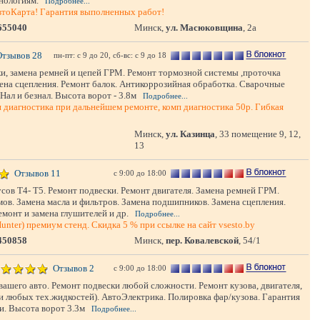
нологиям.
Подробнее...
АвтоКарта! Гарантия выполненных работ!
655040
Минск,
ул. Масюковщина
, 2а
Отзывов 28
пн-пт: с 9 до 20, сб-вс: с 9 до 18
и, замена ремней и цепей ГРМ. Ремонт тормозной системы ,проточка
ена сцепления. Ремонт балок. Антикоррозийная обработка. Сварочные
Нал и безнал. Высота ворот - 3.8м
Подробнее...
я диагностика при дальнейшем ремонте, комп диагностика 50р. Гибкая
Минск,
ул. Казинца
, 33 помещение 9, 12,
13
Отзывов 11
с 9:00 до 18:00
сов Т4- Т5. Ремонт подвески. Ремонт двигателя. Замена ремней ГРМ.
в. Замена масла и фильтров. Замена подшипников. Замена сцепления.
монт и замена глушителей и др.
Подробнее...
nter) премиум стенд. Скидка 5 % при ссылке на сайт vsesto.by
450858
Минск,
пер. Ковалевской
, 54/1
Отзывов 2
с 9:00 до 18:00
вашего авто. Ремонт подвески любой сложности. Ремонт кузова, двигателя,
 и любых тех.жидкостей). АвтоЭлектрика. Полировка фар/кузова. Гарантия
и. Высота ворот 3.3м
Подробнее...