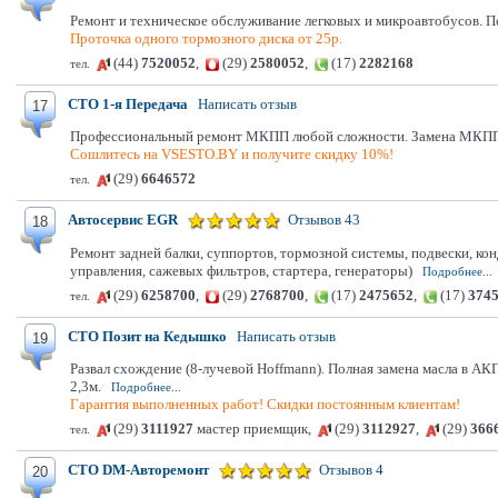
Ремонт и техническое обслуживание легковых и микроавтобусов. По
Проточка одного тормозного диска от 25р.
(44)
7520052
,
(29)
2580052
,
(17)
2282168
тел.
СТО 1-я Передача
Написать отзыв
17
Профессиональный ремонт МКПП любой сложности. Замена МКПП. Ре
Сошлитесь на VSESTO.BY и получите скидку 10%!
(29)
6646572
тел.
Автосервис EGR
Отзывов 43
18
Ремонт задней балки, суппортов, тормозной системы, подвески, ко
управления, сажевых фильтров, стартера, генераторы)
Подробнее...
(29)
6258700
,
(29)
2768700
,
(17)
2475652
,
(17)
374
тел.
СТО Позит на Кедышко
Написать отзыв
19
Развал схождение (8-лучевой Hoffmann). Полная замена масла в АК
2,3м.
Подробнее...
Гарантия выполненных работ! Скидки постоянным клиентам!
(29)
3111927
мастер приемщик,
(29)
3112927
,
(29)
366
тел.
СТО DM-Авторемонт
Отзывов 4
20