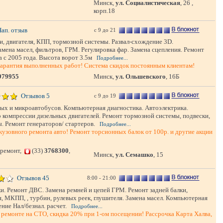
Минск,
ул. Социалистическая
, 26 ,
корп.18
Нап. отзыв
с 9 до 21
и, двигателя, КПП, тормозной системы. Развал-схождение 3D.
мена масел, фильтров, ГРМ. Регулировка фар. Замена сцепления. Ремонт
а с 2005 года. Высота ворот 3.5м
Подробнее...
арантия выполненных работ! Система скидок постоянным клиентам!
979955
Минск,
ул. Ольшевского
, 16Б
Отзывов 5
с 9 до 19
вых и микроавтобусов. Компьютерная диагностика. Автоэлектрика.
 компрессии дизельных двигателей. Ремонт тормозной системы, подвески,
. Ремонт генераторов/ стартеров.
Подробнее...
кузовного ремонта авто! Ремонт торсионных балок от 100р. и другие акции
 ремонт,
(33)
3768300
,
Минск,
ул. Семашко
, 15
Отзывов 45
8:00 - 21:00
и. Ремонт ДВС. Замена ремней и цепей ГРМ. Ремонт задней балки,
, МКПП, , турбин, рулевых реек, глушителя. Замена масел. Компьютерная
ние Нал/безнал. расчет.
Подробнее...
и ремонте на СТО, скидка 20% при 1-ом посещении! Рассрочка Карта Халва,