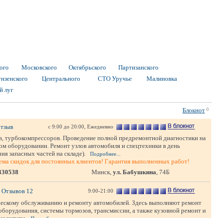
ого
Московского
Октябрьского
Партизанского
нзенского
Центрального
СТО Уручье
Малиновка
й луг
Блокнот
0
отзыв
с 9:00 до 20:00, Ежедневно
ов, турбокомпрессоров. Проведение полной предремонтной диагностики на
м оборудовании. Ремонт узлов автомобиля и спецтехники в день
ия запасных частей на складе).
Подробнее...
ма скидок для постоянных клиентов! Гарантия выполненных работ!
330538
Минск,
ул. Бабушкина
, 74Б
Отзывов 12
9:00-21:00
ескому обслуживанию и ремонту автомобилей. Здесь выполняют ремонт
ооборудования, системы тормозов, трансмиссии, а также кузовной ремонт и