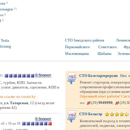
ota
4
kswagen
11
vo
6
З
4
СТО Заводского района
Ленинск
Tesla
lixiang
Первомайского
Советского
Фру
Масюковщина
Шабаны
Зелены
СТО Белстартергрупп
Нап. 
 21
vip1
Ремонт стартеров, генератор
С, турбин, КПП. Запчасти.
современном профессионально
 узлов: двигатель, сцепление, КПП и
обращения (при условии налич
Огромный опыт работы! Систе
и ссылке на vsesto.by
(29)
9949990
,
(29)
3
к,
ул. Татарская
, 12 (съезд возле
тел.
рязева 42)
СТО Беластр
vip2
Комплексный подход к технич
 сб: с 10 до 18
двигателей, подвески, электр