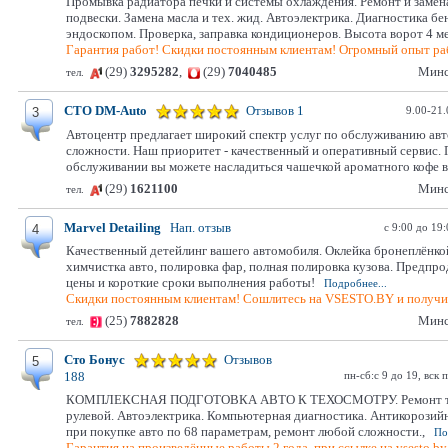
Промывка радиатора печки и системы охлаждения. Ремонт и заме
подвески. Замена масла и тех. жид. Автоэлектрика. Диагностика б
эндоскопом. Проверка, заправка кондиционеров. Высота ворот 4 м
Гарантия работ! Скидки постоянным клиентам! Огромный опыт ра
(29)
3295282
,
(29)
7040485
Минс
тел.
СТО DM-Auto
Отзывов 1
9.00-21
3
Автоцентр предлагает широкий спектр услуг по обслуживанию ав
сложности. Наш приоритет - качественный и оперативный сервис. 
обслуживании вы можете насладиться чашечкой ароматного кофе в
(29)
1621100
Минс
тел.
Marvel Detailing
Нап. отзыв
с 9:00 до 19
4
Качественный детейлинг вашего автомобиля. Оклейка бронеплёнко
химчистка авто, полировка фар, полная полировка кузова. Предпр
цены и короткие сроки выполнения работы!
Подробнее...
Скидки постоянным клиентам! Сошлитесь на VSESTO.BY и получи
(25)
7882828
Минс
тел.
Сто Бонус
Отзывов
5
пн-сб:с 9 до 19, вск 
188
КОМПЛЕКСНАЯ ПОДГОТОВКА АВТО К ТЕХОСМОТРУ. Ремонт тор
рулевой. Автоэлектрика. Компьютерная диагностика. Антикорозийн
при покупке авто по 68 параметрам, ремонт любой сложности.,
По
Гарантия на произведённые работы 2 года, при ссылке на vsesto.by