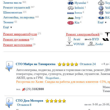
Замена масла
363
Hyundai
6
Toy
Ремонт глушителей
267
Infiniti
1
Vol
Шиномонтаж
221
Iveco
8
Vol
Автомойка, полировка
183
Jeep
2
ВА
Тюнинг
65
Ещё
Kia
4
▼
Ещё
▼
Ремонт микроавтобусов
271
Ремонт электромобилей
11
Avatr
BYD
Ремонт грузовиков
112
VOYAH
Zeekr
Ремонт мототехники
29
СТО Мибро на Тимирязева
Отзывов 24
с 8 до
1
Автоэлектрика, подвеска, рулевая и тормозная система, ремонт ДВ
генераторы, стартеры, суппорта, рулевые рейки, глушители. Замена
АКПП, цепь и ГРМ.
Подробнее...
Рассрочка по Халве. Скидка на работы для новых клиентов -15%, пр
Минс
(29)
3182800
тел.
Тими
СТО Дом Моторов
2
пн-пт: 9-00 до 20-00,
Отзывов 8