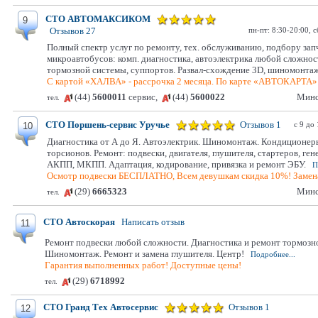
СТО АВТОМАКСИКОМ
9
пн-пт: 8:30-20:00, 
Отзывов 27
Полный спектр услуг по ремонту, тех. обслуживанию, подбору зап
микроавтобусов: комп. диагностика, автоэлектрика любой сложнос
тормозной системы, суппортов. Развал-схождение 3D, шиномонта
С картой «ХАЛВА» - рассрочка 2 месяца. По карте «АВТОКАРТА» - 
(44)
5600011
сервис,
(44)
5600022
Минс
тел.
СТО Поршень-сервис Уручье
Отзывов 1
с 9 до
10
Диагностика от А до Я. Автоэлектрик. Шиномонтаж. Кондиционеры
торсионов. Ремонт: подвески, двигателя, глушителя, стартеров, ген
АКПП, МКПП. Адаптация, кодирование, привязка и ремонт ЭБУ.
П
Осмотр подвески БЕСПЛАТНО, Всем девушкам скидка 10%! Замена
(29)
6665323
Минс
тел.
СТО Автоскорая
Написать отзыв
11
Ремонт подвески любой сложности. Диагностика и ремонт тормозной
Шиномонтаж. Ремонт и замена глушителя. Центр!
Подробнее...
Гарантия выполненных работ! Доступные цены!
(29)
6718992
тел.
СТО Гранд Тех Автосервис
Отзывов 1
12