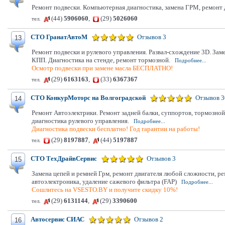
Ремонт подвески. Компьютерная диагностика, замена ГРМ, ремонт
(44)
5906060
,
(29)
5026060
тел.
СТО ГранатАвтоМ
Отзывов 3
13
Ремонт подвески и рулевого управления. Развал-схождение 3D. За
КПП. Диагностика на стенде, ремонт тормозной.
Подробнее...
Осмотр подвески при замене масла БЕСПЛАТНО!
(29)
6163163
,
(33)
6367367
тел.
СТО КонкурМоторс на Волгоградской
Отзывов 3
14
Ремонт Автоэлектрики. Ремонт задней балки, суппортов, тормозной 
диагностика рулевого управления.
Подробнее...
Диагностика подвески бесплатно! Год гарантии на работы!
(29)
8197887
,
(44)
5197887
тел.
СТО ТехДрайвСервис
Отзывов 3
15
Замена цепей и ремней Грм, ремонт двигателя любой сложности, ре
автоэлектроника, удаление сажевого фильтра (FAP)
Подробнее...
Сошлитесь на VSESTO.BY и получите скидку 10%!
(29)
6131144
,
(29)
3390600
тел.
Автосервис СИАС
Отзывов 2
16