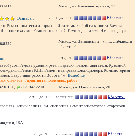
331414
Минск,
ул. Каменногорская
, 47
Отзывов 5
с 9:00 до 18:00
вто. Ремонт подвески и тормозной системы любой сложности. Замена
 Диагностика авто. Ремонт топливной. Ремонт двигателя. И многое другое.
Минск,
ул. Западная
, 2 / ул. К. Либкнехта
688222
54, Корп.4
ыв
с 9 до 20
втобусов. Ремонт рулевых реек, подвески. Ремонт двигателя. Кузовной
хлаждения. Ремонт КПП. Ремонт и заправка кондиционера. Компьютерная
ремней. Сварочные работы. Ворота 4м
Подробнее...
ных клиентов! Гарантия выполненных работ!
3238131
,
(17)
3437218
Минск,
ул. Ольшевского
, 20
с 9:00 до 18:00 Рабочие дни:
новых). Цепи и ремня ГРМ, сцепления. Ремонт генераторов, стартеров.
Западная
, 19А
с 9 до 20.00 Рабочие дни: