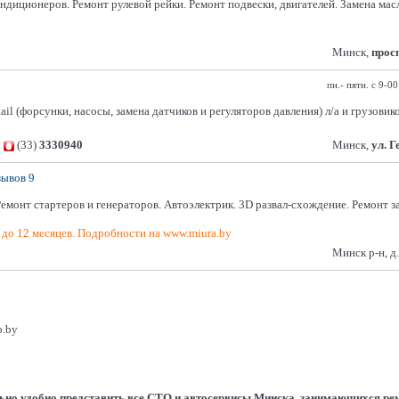
кондиционеров. Ремонт рулевой рейки. Ремонт подвески, двигателей. Замена м
Минск,
прос
пн.- пятн. с 9-0
 (форсунки, насосы, замена датчиков и регуляторов давления) л/а и грузовик
,
(33)
3330940
Минск,
ул. 
зывов 9
онт стартеров и генераторов. Автоэлектрик. 3D развал-схождение. Ремонт за
до 12 месяцев. Подробности на www.miura.by
Минск р-н, д
o.by
льно удобно представить все СТО и автосервисы Минска, занимающихся ре