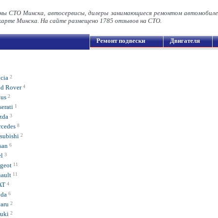
ны СТО Минска, автосервисы, дилеры занимающиеся ремонтом автомобиле
арте Минска. На сайте размещено 1785 отзывов на СТО.
Ремонт подвески
Двигателя
cia
2
d Rover
4
us
2
erati
1
zda
3
cedes
8
subishi
2
san
6
l
3
geot
11
ault
11
AT
4
da
6
aru
2
uki
2