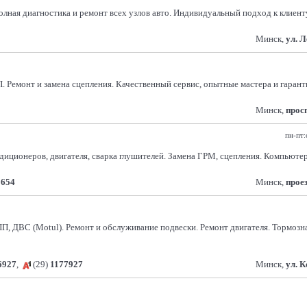
лная диагностика и ремонт всех узлов авто. Индивидуальный подход к клиенту.
Минск,
ул. 
монт и замена сцепления. Качественный сервис, опытные мастера и гарантия
Минск,
прос
пн-пт:
ндиционеров, двигателя, сварка глушителей. Замена ГРМ, сцепления. Компьют
5654
Минск,
прое
ПП, ДВС (Motul). Ремонт и обслуживание подвески. Ремонт двигателя. Тормозн
6927
,
(29)
1177927
Минск,
ул. 