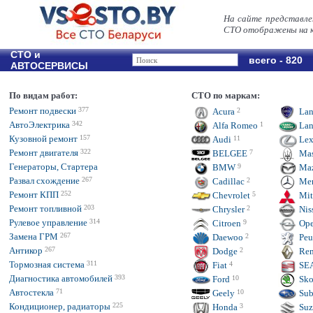
На сайте представле
СТО отображены на к
СТО и
всего - 820
АВТОСЕРВИСЫ
По видам работ:
СТО по маркам:
Ремонт подвески
377
Acura
2
Lan
АвтоЭлектрика
342
Alfa Romeo
1
Lan
Кузовной ремонт
157
Audi
11
Lex
Ремонт двигателя
322
BELGEE
7
Mas
Генераторы, Стартера
BMW
9
Ma
Развал схождение
267
Cadillac
2
Mer
Ремонт КПП
252
Chevrolet
5
Mit
Ремонт топливной
203
Chrysler
2
Nis
Рулевое управление
314
Citroen
9
Ope
Замена ГРМ
267
Daewoo
2
Peu
Антикор
267
Dodge
2
Ren
Тормозная система
311
Fiat
4
SE
Диагностика автомобилей
393
Ford
10
Sko
Автостекла
71
Geely
10
Sub
Кондиционер, радиаторы
225
Honda
3
Suz