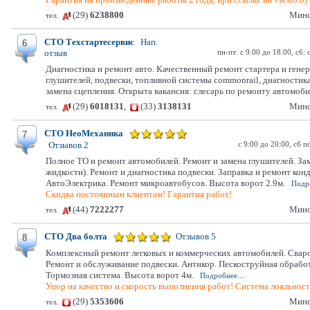
(29)
6238800
Минс
тел.
СТО Техстартесервис
Нап.
6
отзыв
пн-пт: с 9.00 до 18.00, сб:
Диагностика и ремонт авто. Качественный ремонт стартера и гене
глушителей, подвески, топливной системы commonrail, диагностик
замена сцепления. Открыта вакансия: слесарь по ремонту автомоб
(29)
6018131
,
(33)
3138131
Минс
тел.
СТО НеоМеханика
7
с 9:00 до 20:00, сб п
Отзывов 2
Полное ТО и ремонт автомобилей. Ремонт и замена глушителей. Заме
жидкости). Ремонт и диагностика подвески. Заправка и ремонт кон
АвтоЭлектрика. Ремонт микроавтобусов. Высота ворот 2.9м.
Подро
Скидка постоянным клиентам! Гарантия работ!
(44)
7222277
Минс
тел.
СТО Два болта
Отзывов 5
8
Комплексный ремонт легковых и коммерческих автомобилей. Свар
Ремонт и обслуживание подвески. Антикор. Пескоструйная обработ
Тормозная система. Высота ворот 4м.
Подробнее...
Упор на качество и скорость выполнения работ! Система лояльнос
(29)
5353606
Минс
тел.