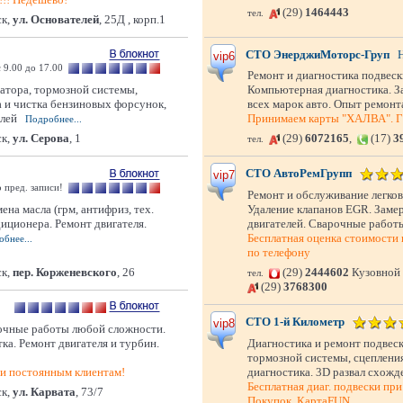
(29)
1464443
тел.
к,
ул. Основателей
, 25Д , корп.1
СТО ЭнерджиМоторс-Груп
vip6
 с 9.00 до 17.00
Ремонт и диагностика подвеск
ратора, тормозной системы,
Компьютерная диагностика. За
а и чистка бензиновых форсунок,
всех марок авто. Опыт ремонт
илей
Принимаем карты "ХАЛВА". Г
Подробнее...
к,
ул. Серова
, 1
(29)
6072165
,
(17)
3
тел.
СТО АвтоРемГрупп
vip7
о пред. записи!
Ремонт и обслуживание легко
на масла (грм, антифриз, тех.
Удаление клапанов EGR. Замер
диционера. Ремонт двигателя.
двигателей. Сварочные работы
Бесплатная оценка стоимости 
бнее...
по телефону
к,
пер. Корженевского
, 26
(29)
2444602
Кузовной
тел.
(29)
3768300
СТО 1-й Километр
vip8
очные работы любой сложности.
ка. Ремонт двигателя и турбин.
Диагностика и ремонт подвеск
тормозной системы, сцепления
ти постоянным клиентам!
диагностика. 3D развал схожде
Бесплатная диаг. подвески пр
к,
ул. Карвата
, 73/7
Покупок, КартаFUN.