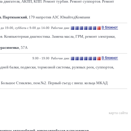
асла двигателя, АКПП, КПП. Ремонт турбин. Ремонт суппортов. Ремонт
п. Партизанский
, 179 напротив АЗС ЮнайтедКомпани
0 до 19-00, суббота с 9-00 до 14-00 Рабочие дни:
ов. Компьютерная диагностика. Замена масла, ГРМ, ремонт электрики,
Герасименко
, 57А
9.00 - 19.00 Рабочие дни:
дней балки, подвески, тормозной системы, рулевых реек, суппортов,
. Большое Стиклево, пом.№2. Первый съезд с внеш. кольца МКАД
карта сайта
монтом автомобилей, микроавтобусов и грузовиков.