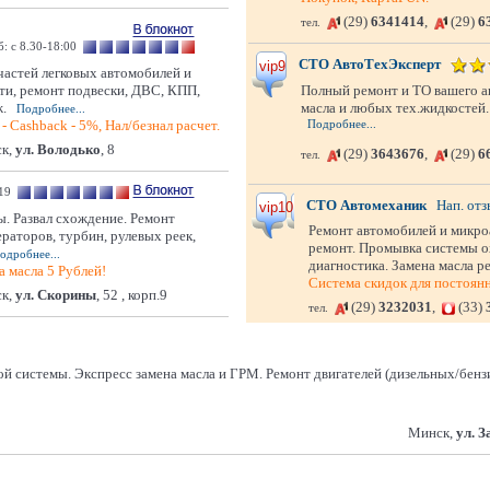
(29)
6341414
,
(29)
6
тел.
сб: с 8.30-18:00
СТО АвтоТехЭксперт
vip9
частей легковых автомобилей и
ти, ремонт подвески, ДВС, КПП,
Полный ремонт и ТО вашего а
ж.
масла и любых тех.жидкостей.
Подробнее...
Сashback - 5%, Нал/безнал расчет.
Подробнее...
к,
ул. Володько
, 8
(29)
3643676
,
(29)
6
тел.
 19
СТО Автомеханик
Нап. отз
vip10
. Развал схождение. Ремонт
Ремонт автомобилей и микроа
ераторов, турбин, рулевых реек,
ремонт. Промывка системы о
одробнее...
диагностика. Замена масла 
 масла 5 Рублей!
Система скидок для постоян
к,
ул. Скорины
, 52 , корп.9
(29)
3232031
,
(33)
тел.
 системы. Экспресс замена масла и ГРМ. Ремонт двигателей (дизельных/бензи
Минск,
ул. 