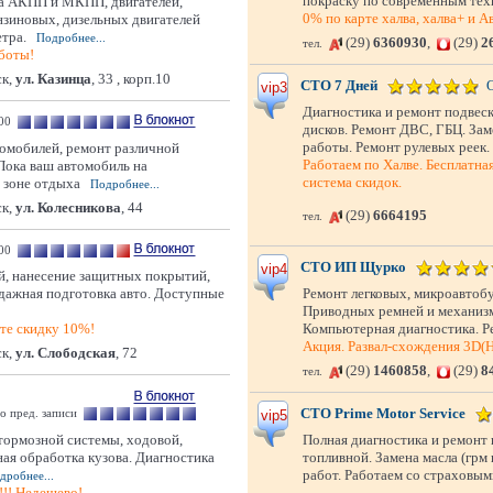
покраску по современным тех
на АКПП и МКПП, двигателей,
0% по карте халва, халва+ и 
ензиновых, дизельных двигателей
етра.
Подробнее...
(29)
6360930
,
(29)
2
тел.
боты!
к,
ул. Казинца
, 33 , корп.10
СТО 7 Дней
vip3
Диагностика и ремонт подвеск
.00
дисков. Ремонт ДВС, ГБЦ. Зам
работы. Ремонт рулевых реек. 
томобилей, ремонт различной
Работаем по Халве. Бесплатна
Пока ваш автомобиль на
система скидок.
 зоне отдыха
Подробнее...
к,
ул. Колесникова
, 44
(29)
6664195
тел.
:00
СТО ИП Щурко
vip4
й, нанесение защитных покрытий,
одажная подготовка авто. Доступные
Ремонт легковых, микроавтобу
Приводных ремней и механизмо
те скидку 10%!
Компьютерная диагностика. Ре
Акция. Развал-схождения 3D(Hu
к,
ул. Слободская
, 72
(29)
1460858
,
(29)
8
тел.
СТО Prime Motor Service
по пред. записи
vip5
мозной системы, ходовой,
Полная диагностика и ремонт 
ая обработка кузова. Диагностика
топливной. Замена масла (грм
работ. Работаем со страховым
дробнее...
!!! Недешево!