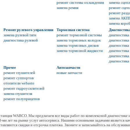
ремонт системы охлаждения
замена сцеп
замена ремня
ремонт сцеп
ремонт разд
замена АКП
замена коро
Ремонт рулевого управления
Тормозная система
Диагностик
ы
замена рулевой тяги
ремонт тормозной системы
диагностика
диагностика рулевой
замена тормозных колодок
диагностика
замена тормозных дисков
диагностика
замена тормозной жидкости
диагностик
диагностика
диагностика
Прочее
Автозапчасти
ремонт глушителей
новые запчасти
ремонт суппортов
отопители webasto
ремонт гидроусилителей
замена глушителя
ремонт полуприцепов
станция WABCO. Мы предлагаем все виды работ по комплексной диагностике и
8-ми лет на рынке услуг автосервиса. Нашими основными задачами является к
тавляются скидки и отсрочка платежа. Звоните и записывайтесь на обслужива