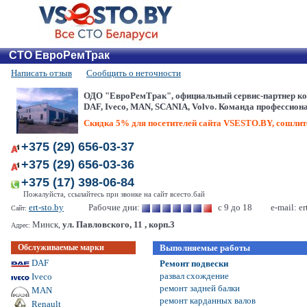
СТО ЕвроРемТрак
Написать отзыв
Сообщить о неточности
ОДО "ЕвроРемТрак", официальный сервис-партнер ком
DAF, Iveco, MAN, SCANIA, Volvo. Команда профессиона
Скидка 5% для посетителей сайта VSESTO.BY, сошлите
+375 (29) 656-03-37
+375 (29) 656-03-36
+375 (17) 398-06-84
Пожалуйста, ссылайтесь при звонке на сайт всесто.бай
ert-sto.by
Рабочие дни:
с 9 до 18
e-mail:
er
Сайт:
Минск,
ул. Павловского, 11 , корп.3
Адрес:
Обслуживаемые марки
Выполняемые работы
DAF
Ремонт подвески
развал схождение
Iveco
ремонт задней балки
MAN
ремонт карданных валов
Renault