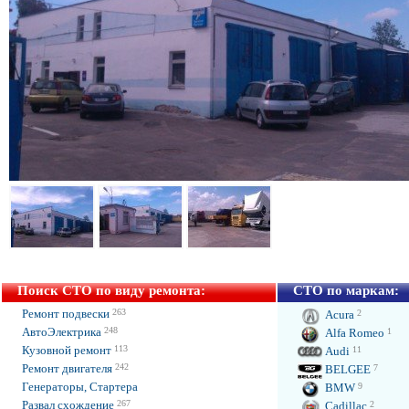
Поиск СТО по виду ремонта:
СТО по маркам:
Ремонт подвески
263
Acura
2
АвтоЭлектрика
248
Alfa Romeo
1
Кузовной ремонт
113
Audi
11
Ремонт двигателя
242
BELGEE
7
Генераторы, Стартера
BMW
9
Развал схождение
267
Cadillac
2