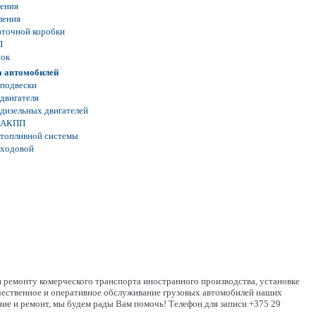
ления
ления
аточной коробки
П
бок
а автомобилей
 подвески
 двигателя
 дизельных двигателей
а АКПП
 топливной системы
 ходовой
 ремонту комерческого транспорта иностранного производства, установке
ачественное и оперативное обслуживание грузовых автомобилей наших
ние и ремонт, мы будем рады Вам помочь! Телефон для записи +375 29