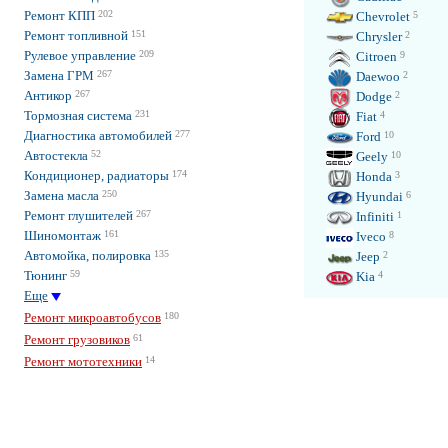
Ремонт КПП
202
Chevrolet
5
Ремонт топливной
151
Chrysler
2
Рулевое управление
209
Citroen
9
Замена ГРМ
267
Daewoo
2
Антикор
267
Dodge
2
Тормозная система
231
Fiat
4
Диагностика автомобилей
277
Ford
10
Автостекла
52
Geely
10
Кондиционер, радиаторы
174
Honda
3
Замена масла
250
Hyundai
6
Ремонт глушителей
267
Infiniti
1
Шиномонтаж
161
Iveco
8
Автомойка, полировка
135
Jeep
2
Тюнинг
59
Kia
4
Еще
Ремонт микроавтобусов
180
Ремонт грузовиков
61
Ремонт мототехники
14