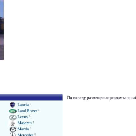
По поводу размещения рекламы
на са
Lancia
2
Land Rover
4
Lexus
2
Maserati
1
Mazda
3
Mercedes
8