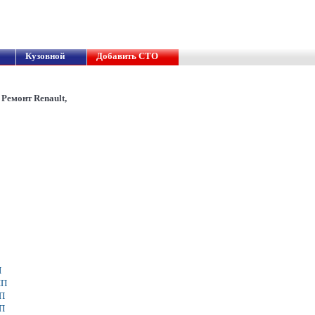
Кузовной
Добавить СТО
Ремонт Renault,
П
ПП
П
П