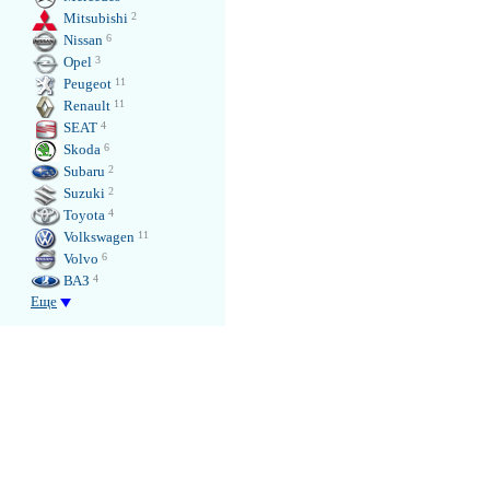
Mitsubishi
2
Nissan
6
Opel
3
Peugeot
11
Renault
11
SEAT
4
Skoda
6
Subaru
2
Suzuki
2
Toyota
4
Volkswagen
11
Volvo
6
ВАЗ
4
Еще