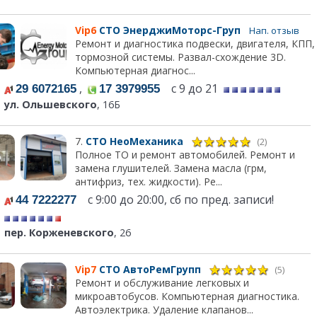
Vip6
СТО ЭнерджиМоторс-Груп
Нап. отзыв
Ремонт и диагностика подвески, двигателя, КПП,
тормозной системы. Развал-схождение 3D.
Компьютерная диагнос...
,
с 9 до 21
29 6072165
17 3979955
ул. Ольшевского
, 16Б
7.
СТО НеоМеханика
(2)
Полное ТО и ремонт автомобилей. Ремонт и
замена глушителей. Замена масла (грм,
антифриз, тех. жидкости). Ре...
с 9:00 до 20:00, сб по пред. записи!
44 7222277
пер. Корженевского
, 26
Vip7
СТО АвтоРемГрупп
(5)
Ремонт и обслуживание легковых и
микроавтобусов. Компьютерная диагностика.
Автоэлектрика. Удаление клапанов...