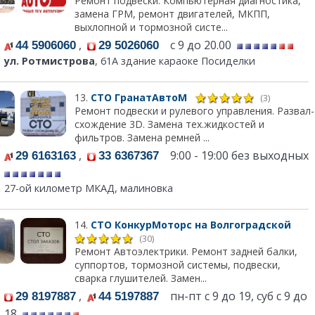
Ремонт подвески. Компьютерная диагностика,
замена ГРМ, ремонт двигателей, МКПП,
выхлопной и тормозной систе...
,
с 9 до 20.00
44 5906060
29 5026060
ул. Ротмистрова
, 61А здание караоке Посиделки
13.
СТО ГранатАвтоМ
(3)
Ремонт подвески и рулевого управления. Развал-
схождение 3D. Замена тех.жидкостей и
фильтров. Замена ремней ...
,
9:00 - 19:00 без выходных
29 6163163
33 6367367
27-ой километр МКАД, малиновка
14.
СТО КонкурМоторс на Волгоградской
(30)
Ремонт Автоэлектрики. Ремонт задней балки,
суппортов, тормозной системы, подвески,
сварка глушителей. Замен...
,
пн-пт с 9 до 19, суб с 9 до
29 8197887
44 5197887
18