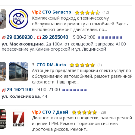
Vip2
СТО Беластр
(12)
Комплексный подход к техническому
обслуживанию и ремонту автомобилей. Здесь
выполняют ремонт двигателей, по...
,
9:00-21:00
29 6360930
29 2655040
ул. Масюковщина
, 2а 100м. от кольцевой. заправка А100.
пересечение ул.Каменногорской и ул. Люцинской
3.
СТО DM-Auto
(1)
Автоцентр предлагает широкий спектр услуг по
обслуживанию автомобилей, ремонт различной
сложности. Наш прио...
9.00-21.00
29 1621100
ул. Колесникова
, 44
Vip3
СТО 7 Дней
(28)
Диагностика и ремонт подвески, замена ремней
и цепей ГРМ. Ремонт тормозной системы
,проточка дисков. Ремонт...