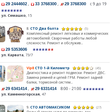
,
,
с 9 до 19
29 2444602
33 3768300
29 3768300
ул. Семашко
, 15
8.
СТО Два болта
(5)
Комплексный ремонт легковых и коммерческих
автомобилей. Сварочные работы любой
сложности. Ремонт и обслужив...
29 5353606
ул. Карвата
, 73/7
Vip8
СТО 1-й Километр
(45)
Диагностика и ремонт подвески. Ремонт ДВС.
Замена ремней и цепей ГРМ. Ремонт задней
балки, тормозной систем...
,
8:00 - 21:00
29 6341414
29 6331414
ул. Каменногорская
, 47
9.
СТО АВТОМАКСИКОМ
(27)
Полный спектр услуг по ремонту, тех.