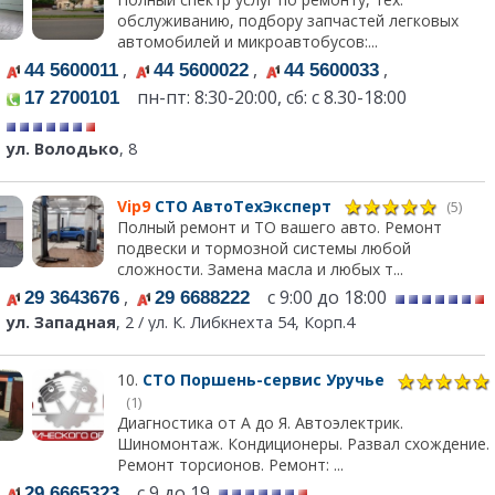
обслуживанию, подбору запчастей легковых
автомобилей и микроавтобусов:...
,
,
,
44 5600011
44 5600022
44 5600033
пн-пт: 8:30-20:00, сб: с 8.30-18:00
17 2700101
ул. Володько
, 8
Vip9
СТО АвтоТехЭксперт
(5)
Полный ремонт и ТО вашего авто. Ремонт
подвески и тормозной системы любой
сложности. Замена масла и любых т...
,
с 9:00 до 18:00
29 3643676
29 6688222
ул. Западная
, 2 / ул. К. Либкнехта 54, Корп.4
10.
СТО Поршень-сервис Уручье
(1)
Диагностика от А до Я. Автоэлектрик.
Шиномонтаж. Кондиционеры. Развал схождение.
Ремонт торсионов. Ремонт: ...
с 9 до 19
29 6665323