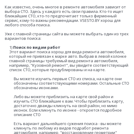
Как известно, очень многое в ремонте автомобиля зависит от
выбора СТО. Здесь у каждого есть свои правила. Кто-то ищет
ближайшие СТО, кто-то предпочитает только фирменный
сервис, кому-то важны рекомендации. VSESTO.BY хорош для
любого способа поиска.
Уже с главной страницы сайта вы можете выбрать один из трех
вариантов поиска:
1)
Поиск по видам работ
Этот вариант поиска хорош для вида ремонта автомобиля,
который не привязан к марке авто. Выбрав в левой колонке
главной страницы требуемый вид ремонта автомобиля,
например, "Кузовной ремонт", вы увидите соответствующий
список СТО, которые продублированы и на карте.
Вы можете изучить первые СТО из списка, на карте они
обозначены соответствующими номерами. Остальные СТО
обозначены иконками.
Либо вы можете приблизить на карте свой район и
изучить СТО ближайшие к вам. Чтобы приблизить карту,
достаточно дважды кликнуть на свой район, но мимо
иконок. Если кликнуть по иконке - откроется подробное
описание СТО
Есть вариант дальнейшего сужения поиска - вы можете
кликнуть по любому из видов подработ ремонта
автомобиля, например, "восстановление геометрии"