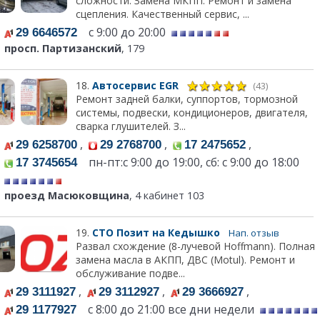
сложности. Замена МКПП. Ремонт и замена
сцепления. Качественный сервис, ...
с 9:00 до 20:00
29 6646572
просп. Партизанский
, 179
18.
Автосервис EGR
(43)
Ремонт задней балки, суппортов, тормозной
системы, подвески, кондиционеров, двигателя,
сварка глушителей. З...
,
,
,
29 6258700
29 2768700
17 2475652
пн-пт:c 9:00 до 19:00, сб: с 9:00 до 18:00
17 3745654
проезд Масюковщина
, 4 кабинет 103
19.
СТО Позит на Кедышко
Нап. отзыв
Развал схождение (8-лучевой Hoffmann). Полная
замена масла в АКПП, ДВС (Motul). Ремонт и
обслуживание подве...
,
,
,
29 3111927
29 3112927
29 3666927
с 8:00 до 21:00 все дни недели
29 1177927