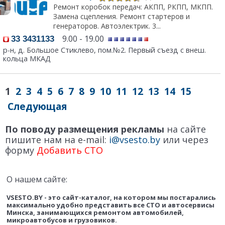
Ремонт коробок передач: АКПП, РКПП, МКПП.
Замена сцепления. Ремонт стартеров и
генераторов. Автоэлектрик. 3...
9.00 - 19.00
33 3431133
р-н, д. Большое Стиклево, пом.№2. Первый съезд с внеш.
кольца МКАД
1
2
3
4
5
6
7
8
9
10
11
12
13
14
15
Следующая
По поводу размещения рекламы
на сайте
пишите нам на e-mail:
i@vsesto.by
или через
форму
Добавить СТО
О нашем сайте:
VSESTO.BY - это сайт-каталог, на котором мы постарались
максимально удобно представить все СТО и автосервисы
Минска, занимающихся ремонтом автомобилей,
микроавтобусов и грузовиков.