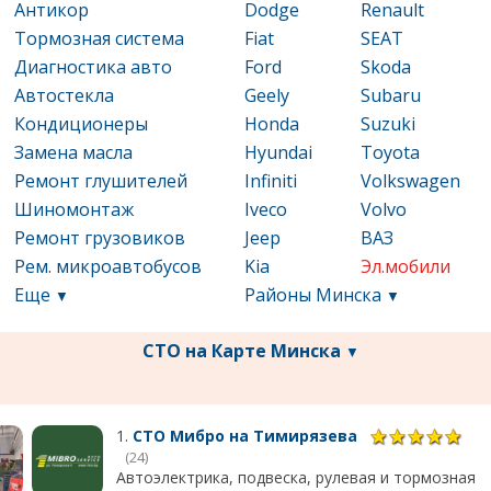
Антикор
Dodge
Renault
Тормозная система
Fiat
SEAT
Диагностика авто
Ford
Skoda
Автостекла
Geely
Subaru
Кондиционеры
Honda
Suzuki
Замена масла
Hyundai
Toyota
Ремонт глушителей
Infiniti
Volkswagen
Шиномонтаж
Iveco
Volvo
Ремонт грузовиков
Jeep
ВАЗ
Рем. микроавтобусов
Kia
Эл.мобили
Еще
Районы Минска
▼
▼
СТО на Карте Минска
▼
1.
СТО Мибро на Тимирязева
(24)
Автоэлектрика, подвеска, рулевая и тормозная