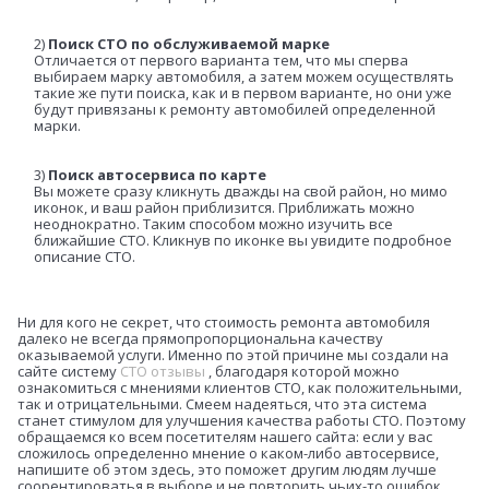
2)
Поиск СТО по обслуживаемой марке
Отличается от первого варианта тем, что мы сперва
выбираем марку автомобиля, а затем можем осуществлять
такие же пути поиска, как и в первом варианте, но они уже
будут привязаны к ремонту автомобилей определенной
марки.
3)
Поиск автосервиса по карте
Вы можете сразу кликнуть дважды на свой район, но мимо
иконок, и ваш район приблизится. Приближать можно
неоднократно. Таким способом можно изучить все
ближайшие СТО. Кликнув по иконке вы увидите подробное
описание СТО.
Ни для кого не секрет, что стоимость ремонта автомобиля
далеко не всегда прямопропорциональна качеству
оказываемой услуги. Именно по этой причине мы создали на
сайте систему
СТО отзывы
, благодаря которой можно
ознакомиться с мнениями клиентов СТО, как положительными,
так и отрицательными. Смеем надеяться, что эта система
станет стимулом для улучшения качества работы СТО. Поэтому
обращаемся ко всем посетителям нашего сайта: если у вас
сложилось определенно мнение о каком-либо автосервисе,
напишите об этом здесь, это поможет другим людям лучше
соорентироватья в выборе и не повторить чьих-то ошибок.