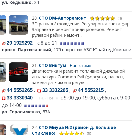
ул. Кедышко
, 24
20.
СТО DM-Авторемонт
(4)
3D развал / схождение. Регулировка света фар.
Заправка и ремонт кондиционеров. Ремонт
рулевой рейки. Ремонт...
с 8 до 21
29 1929292
просп. Партизанский
, 179 напротив АЗС ЮнайтедКомпани
21.
СТО Виктум
Нап. отзыв
Диагностика и ремонт топливной дизельной
аппаратуры Common Rail (форсунки, насосы,
замена датчиков и регуля...
,
,
,
44 5552265
33 3332265
44 5552215
пн.- пятн. с 9-00 до 19-00, суббота с 9-00
33 3330940
до 14-00
ул. Герасименко
, 57А
22.
СТО Миура №2 (район д. Большое
Стиклево)
(9)