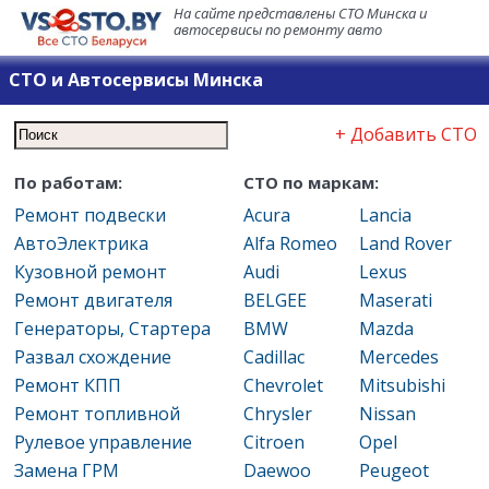
На сайте представлены СТО Минска и
автосервисы по ремонту авто
СТО и Автосервисы Минска
+ Добавить СТО
По работам:
СТО по маркам:
Ремонт подвески
Acura
Lancia
АвтоЭлектрика
Alfa Romeo
Land Rover
Кузовной ремонт
Audi
Lexus
Ремонт двигателя
BELGEE
Maserati
Генераторы, Стартера
BMW
Mazda
Развал схождение
Cadillac
Mercedes
Ремонт КПП
Chevrolet
Mitsubishi
Ремонт топливной
Chrysler
Nissan
Рулевое управление
Citroen
Opel
Замена ГРМ
Daewoo
Peugeot