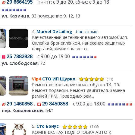
пн-пт: с 9 до 20, сб-вс: с 9 до 18
29 6664195
ул. Казинца
, 33 помещение 9, 12, 13
4.
Marvel Detailing
Нап. отзыв
Качественный детейлинг вашего автомобиля.
Оклейка бронеплёнкой, нанесение защитных
покрытий, химчистка авто...
с 9:00 до 19:00
25 7882828
ул. Слободская
, 72
Vip4
СТО ИП Щурко
(11)
Ремонт легковых, микроавтобусов Т4- Т5.
Ремонт подвески. Ремонт двигателя. Замена
ремней ГРМ. Приводных рем...
,
с 9:00 до 18:00
29 1460858
29 8450858
пер. Ковалевской
, 54/1
5.
Сто Бонус
(188)
КОМПЛЕКСНАЯ ПОДГОТОВКА АВТО К