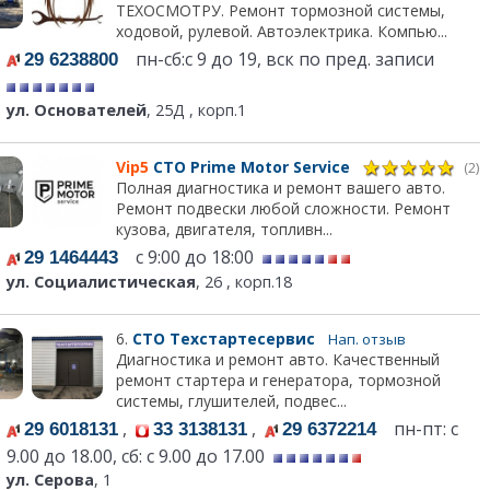
ТЕХОСМОТРУ. Ремонт тормозной системы,
ходовой, рулевой. Автоэлектрика. Компью...
пн-сб:с 9 до 19, вск по пред. записи
29 6238800
ул. Основателей
, 25Д , корп.1
Vip5
СТО Prime Motor Service
(2)
Полная диагностика и ремонт вашего авто.
Ремонт подвески любой сложности. Ремонт
кузова, двигателя, топливн...
с 9:00 до 18:00
29 1464443
ул. Социалистическая
, 26 , корп.18
6.
СТО Техстартесервис
Нап. отзыв
Диагностика и ремонт авто. Качественный
ремонт стартера и генератора, тормозной
системы, глушителей, подвес...
,
,
пн-пт: с
29 6018131
33 3138131
29 6372214
9.00 до 18.00, сб: с 9.00 до 17.00
ул. Серова
, 1