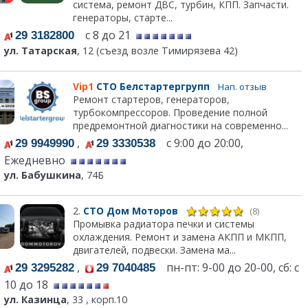
система, ремонт ДВС, турбин, КПП. Запчасти.
генераторы, старте...
с 8 до 21
29 3182800
ул. Татарская
, 12 (съезд возле Тимирязева 42)
Vip1
СТО Белстартергрупп
Нап. отзыв
Ремонт стартеров, генераторов,
турбокомпрессоров. Проведение полной
предремонтной диагностики на современно...
,
с 9:00 до 20:00,
29 9949990
29 3330538
Ежедневно
ул. Бабушкина
, 74Б
2.
СТО Дом Моторов
(8)
Промывка радиатора печки и системы
охлаждения. Ремонт и замена АКПП и МКПП,
двигателей, подвески. Замена ма...
,
пн-пт: 9-00 до 20-00, сб: с
29 3295282
29 7040485
10 до 18
ул. Казинца
, 33 , корп.10