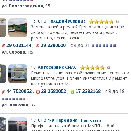
ул. Волгоградская
, 35
15.
СТО ТехДрайвСервис
(3)
Замена цепей и ремней Грм, ремонт двигателя
любой сложности, ремонт рулевой рейки ,
ремонт подвески, тормоз...
,
с 9 до 21
29 6131144
29 3390600
ул. Серова
, 18/1
16.
Автосервис СИАС
(2)
Ремонт и техническое обслуживание легковых и
микроавтобусов. Полная диагностика и ремонт
всех узлов авто. И...
,
,
с 9 до 18
44 7520052
29 2580052
17 2282168
ул. Левкова
, 37
17.
СТО 1-я Передача
Нап. отзыв
Профессиональный ремонт МКПП любой