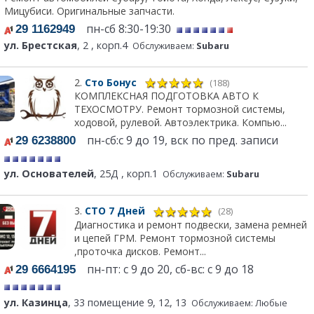
Мицубиси. Оригинальные запчасти.
пн-сб 8:30-19:30
29 1162949
ул. Брестская
, 2 , корп.4
Обслуживаем:
Subaru
2.
Сто Бонус
(188)
КОМПЛЕКСНАЯ ПОДГОТОВКА АВТО К
ТЕХОСМОТРУ. Ремонт тормозной системы,
ходовой, рулевой. Автоэлектрика. Компью...
пн-сб:с 9 до 19, вск по пред. записи
29 6238800
ул. Основателей
, 25Д , корп.1
Обслуживаем:
Subaru
3.
СТО 7 Дней
(28)
Диагностика и ремонт подвески, замена ремней
и цепей ГРМ. Ремонт тормозной системы
,проточка дисков. Ремонт...
пн-пт: с 9 до 20, сб-вс: с 9 до 18
29 6664195
ул. Казинца
, 33 помещение 9, 12, 13
Обслуживаем: Любые