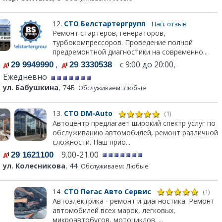
12.
СТО Белстартергрупп
Нап. отзыв
Ремонт стартеров, генераторов,
турбокомпрессоров. Проведение полной
предремонтной диагностики на современно...
,
с 9:00 до 20:00,
29 9949990
29 3330538
Ежедневно
ул. Бабушкина
, 74Б
Обслуживаем: Любые
13.
СТО DM-Auto
(1)
Автоцентр предлагает широкий спектр услуг по
обслуживанию автомобилей, ремонт различной
сложности. Наш прио...
9.00-21.00
29 1621100
ул. Колесникова
, 44
Обслуживаем: Любые
14.
СТО Пегас Авто Сервис
(1)
Автоэлектрика - ремонт и диагностика. Ремонт
автомобилей всех марок, легковых,
микроавтобусов, мотоциклов. ...