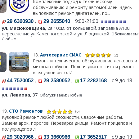
Комплексный подход к техническому
обслуживанию и ремонту автомобилей. Здесь
выполняют ремонт двигателей, по...
,
9:00-21:00
29 6360930
29 2655040
ул. Масюковщина
, 2а 100м. от кольцевой. заправка А100.
пересечение ул.Каменногорской и ул. Люцинской
Обслуживаем:
Любые
18.
Автосервис СИАС
(2)
Ремонт и техническое обслуживание легковых и
микроавтобусов. Полная диагностика и ремонт
всех узлов авто. И...
,
,
с 9 до 18
44 7520052
29 2580052
17 2282168
ул. Левкова
, 37
Обслуживаем: Любые
19.
СТО Ремонтов
(6)
Кузовной ремонт любой сложности. Сварочные работы.
Замена арок, порогов. Переварка днища. Ремонт прицепов и
полуприцепов л...
,
,
с 9 до 19
29 3020966
33 3660966
17 3652517