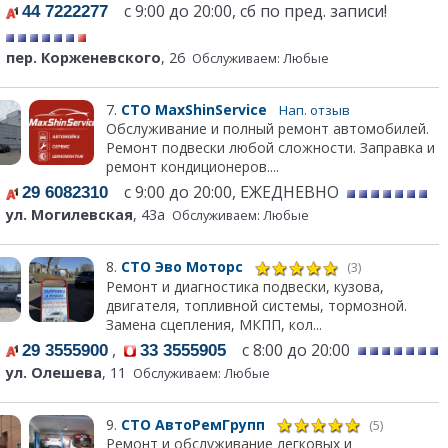
с 9:00 до 20:00, сб по пред. записи!
44 7222277
пер. Корженевского
, 26
Обслуживаем: Любые
7.
СТО MaxShinService
Нап. отзыв
Обслуживание и полный ремонт автомобилей.
Ремонт подвески любой сложности. Заправка и
ремонт кондиционеров....
с 9:00 до 20:00, ЕЖЕДНЕВНО
29 6082310
ул. Могилевская
, 43а
Обслуживаем: Любые
8.
СТО Эво Моторс
(3)
Ремонт и диагностика подвески, кузова,
двигателя, топливной системы, тормозной.
Замена сцепления, МКПП, кол...
,
с 8:00 до 20:00
29 3555900
33 3555905
ул. Олешева
, 11
Обслуживаем: Любые
9.
СТО АвтоРемГрупп
(5)
Ремонт и обслуживание легковых и