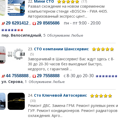
22.
Мини СТО
(17)
Развал схождение на новом современном
компьютерном стенде «BOSCH» - FWA 4435.
Авторизованный экспресс-цент...
,
пн - пт 9:00 - 20:00
29 6291412
29 8565686
пер. Велосипедный
, 5
Обслуживаем: Любые
23.
СТО компании Шанссервис
(5)
Заворачивай в Шанссервис! Вас ждут здесь с 8-
30 до 20-30 часов без выходных! Быстро,
недорого, с гарантией ...
,
с 8-30 до 20-30
44 7558888
29 7558888
ул. Серова
, 1
Обслуживаем: Любые
24.
Сто Ключевой Автосервис
(30)
Ремонт ДВС. Замена ГРМ. Ремонт рулевых реек и
ГУР. Ремонт кондиционеров. Ремонт радиаторов
охлаждения. Арго...