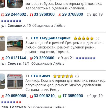
микроавтобусов. Компьютерная диагностика.
Автоэлектрика. Удаление клапанов...
,
,
с 9 до 19
29 2444602
33 3768300
29 3768300
ул. Семашко
, 15
Обслуживаем: Любые
10.
СТО ТехДрайвСервис
(3)
Замена цепей и ремней Грм, ремонт двигателя
любой сложности, ремонт рулевой рейки ,
ремонт подвески, тормоз...
,
с 9 до 21
29 6131144
29 3390600
ул. Серова
, 18/1
Обслуживаем: Любые
11.
СТО Киказ
(1)
Антикор. Компьютерная диагностика, инжектор,
регулировка фар, ремонт блоков управления.
Сигнализации. Рем. ...
,
,
с 9 до 19
29 6950969
33 9919210
17 3959290
пер. Солтыса
, 5
Обслуживаем: Любые