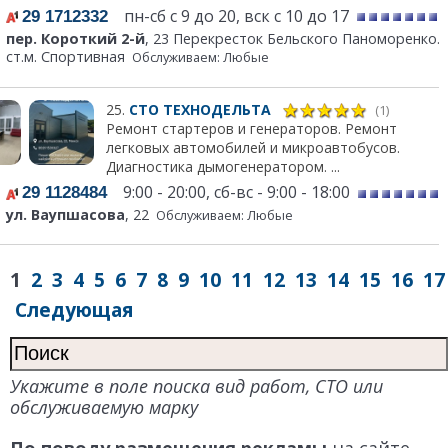
пн-сб с 9 до 20, вск с 10 до 17
29 1712332
пер. Короткий 2-й
, 23 Перекресток Бельского Паноморенко.
ст.м. Спортивная
Обслуживаем: Любые
25.
СТО ТЕХНОДЕЛЬТА
(1)
Ремонт стартеров и генераторов. Ремонт
легковых автомобилей и микроавтобусов.
Диагностика дымогенератором. ...
9:00 - 20:00, сб-вс - 9:00 - 18:00
29 1128484
ул. Ваупшасова
, 22
Обслуживаем: Любые
1
2
3
4
5
6
7
8
9
10
11
12
13
14
15
16
17
Следующая
Укажите в поле поиска вид работ, СТО или
обслуживаемую марку
По поводу размещения рекламы
на сайте