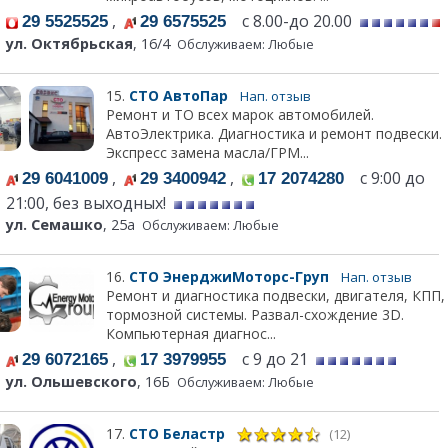
,
с 8.00-до 20.00
29 5525525
29 6575525
ул. Октябрьская
, 16/4
Обслуживаем: Любые
15.
СТО АвтоПар
Нап. отзыв
Ремонт и ТО всех марок автомобилей.
АвтоЭлектрика. Диагностика и ремонт подвески.
Экспресс замена масла/ГРМ...
,
,
с 9:00 до
29 6041009
29 3400942
17 2074280
21:00, без выходных!
ул. Семашко
, 25а
Обслуживаем: Любые
16.
СТО ЭнерджиМоторс-Груп
Нап. отзыв
Ремонт и диагностика подвески, двигателя, КПП,
тормозной системы. Развал-схождение 3D.
Компьютерная диагнос...
,
с 9 до 21
29 6072165
17 3979955
ул. Ольшевского
, 16Б
Обслуживаем: Любые
17.
СТО Беластр
(12)