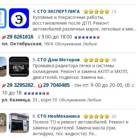
4.
СТО ЭКСПЕРТЛИГА
(1)
Кузовные и покрасочные работы,
восстановление после ДТП. Ремонт
автомобилей различных марок, легковых и мик...
с 9.00-до 18.00
29 6261616
пл. Октябрьская
, 16/4
Обслуживаем: Любые
5.
СТО Дом Моторов
(8)
Промывка радиатора печки и системы
охлаждения. Ремонт и замена АКПП и МКПП,
двигателей, подвески. Замена ма...
,
пн-пт: 9-00 до 20-00, сб: с
29 3295282
29 7040485
10 до 18
ул. Казинца
, 33 , корп.10
Обслуживаем: Любые
6.
СТО НеоМеханика
(2)
Полное ТО и ремонт автомобилей. Ремонт и
замена глушителей. Замена масла (грм,
антифриз, тех. жидкости). Ре...