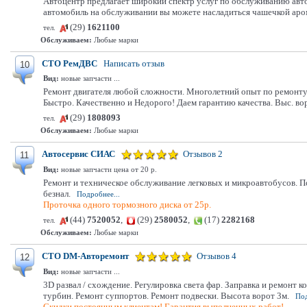
Автоцентр предлагает широкий спектр услуг по обслуживанию авто
автомобиль на обслуживании вы можете насладиться чашечкой аром
(29)
1621100
тел.
Обслуживаем:
Любые марки
СТО РемДВС
Написать отзыв
10
Вид:
новые запчасти ...
Ремонт двигателя любой сложности. Многолетний опыт по ремонту
Быстро. Качественно и Недорого! Даем гарантию качества. Выс. во
(29)
1808093
тел.
Обслуживаем:
Любые марки
Автосервис СИАС
Отзывов 2
11
Вид:
новые запчасти цена от 20 р.
Ремонт и техническое обслуживание легковых и микроавтобусов. По
безнал.
Подробнее...
Проточка одного тормозного диска от 25р.
(44)
7520052
,
(29)
2580052
,
(17)
2282168
тел.
Обслуживаем:
Любые марки
СТО DM-Авторемонт
Отзывов 4
12
Вид:
новые запчасти ...
3D развал / схождение. Регулировка света фар. Заправка и ремонт 
турбин. Ремонт суппортов. Ремонт подвески. Высота ворот 3м.
Под
Скидки постоянным клиентам! Гарантия выполненных работ!