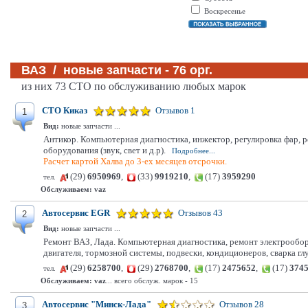
Воскресенье
ВАЗ / новые запчасти - 76 орг.
из них 73 СТО по обслуживанию любых марок
СТО Киказ
Отзывов 1
1
Вид:
новые запчасти ...
Антикор. Компьютерная диагностика, инжектор, регулировка фар, р
оборудования (звук, свет и д.р).
Подробнее...
Расчет картой Халва до 3-ех месяцев отсрочки.
(29)
6950969
,
(33)
9919210
,
(17)
3959290
тел.
Обслуживаем:
vaz
Автосервис EGR
Отзывов 43
2
Вид:
новые запчасти ...
Ремонт ВАЗ, Лада. Компьютерная диагностика, ремонт электрообору
двигателя, тормозной системы, подвески, кондиционеров, сварка гл
(29)
6258700
,
(29)
2768700
,
(17)
2475652
,
(17)
374
тел.
Обслуживаем:
vaz
... всего обслуж. марок - 15
Автосервис "Минск-Лада"
Отзывов 28
3