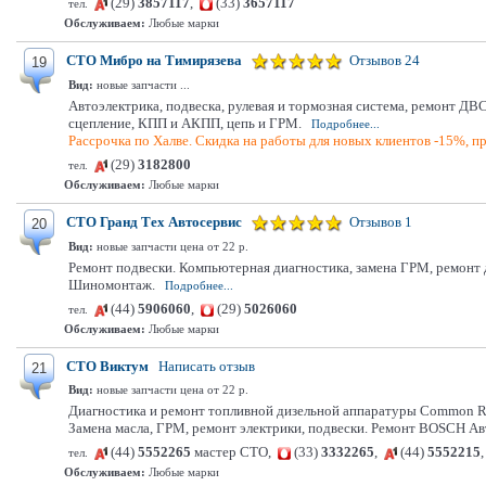
(29)
3857117
,
(33)
3657117
тел.
Обслуживаем:
Любые марки
СТО Мибро на Тимирязева
Отзывов 24
19
Вид:
новые запчасти ...
Автоэлектрика, подвеска, рулевая и тормозная система, ремонт ДВС
сцепление, КПП и АКПП, цепь и ГРМ.
Подробнее...
Рассрочка по Халве. Скидка на работы для новых клиентов -15%, пр
(29)
3182800
тел.
Обслуживаем:
Любые марки
СТО Гранд Тех Автосервис
Отзывов 1
20
Вид:
новые запчасти цена от 22 р.
Ремонт подвески. Компьютерная диагностика, замена ГРМ, ремонт 
Шиномонтаж.
Подробнее...
(44)
5906060
,
(29)
5026060
тел.
Обслуживаем:
Любые марки
СТО Виктум
Написать отзыв
21
Вид:
новые запчасти цена от 22 р.
Диагностика и ремонт топливной дизельной аппаратуры Common Rail
Замена масла, ГРМ, ремонт электрики, подвески. Ремонт BOSCH Ав
(44)
5552265
мастер СТО,
(33)
3332265
,
(44)
5552215
тел.
Обслуживаем:
Любые марки