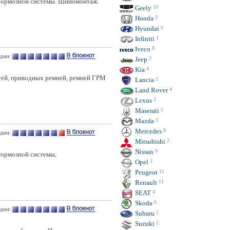
 Тормозной системы. Шиномонтаж.
Geely
10
Honda
3
Hyundai
6
Infiniti
1
Iveco
8
 дни:
Jeep
2
Kia
4
остей, приводных ремней, ремней ГРМ
Lancia
2
Land Rover
4
Lexus
2
Maserati
1
Mazda
3
Mercedes
8
 дни:
Mitsubishi
2
Nissan
6
 тормозной системы,
Opel
3
Peugeot
11
Renault
11
SEAT
4
Skoda
6
дни:
Subaru
2
Suzuki
2