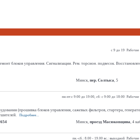
с 9 до 19 Рабочие
емонт блоков управления. Сигнализации. Рем. торсион. подвесок. Восстановлен
Минск,
пер. Солтыса
, 5
пн-пт:c 9:00 до 19:00, сб: с 9:00 до 18:00 Рабочие
дования (прошивка блоков управления, сажевых фильтров, стартера, генерато
ушителей.
Подробнее...
5654
Минск,
проезд Масюковщина
, 4 к
пн.-сб.: 8.00 - 19.00 вс.: выходной Рабочие