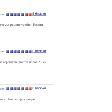
 дни:
истемы, ремонт турбин. Ремонт
 дни:
 агрегатов (высота ворот 2.8м).
дни:
нить. Наш центр оснащен