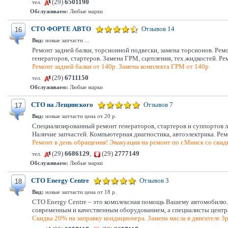
(29)
6501190
тел.
Обслуживаем:
Любые марки
СТО ФОРТЕ АВТО
Отзывов 14
16
Вид:
новые запчасти ...
Ремонт задней балки, торсионной подвески, замена торсионов. Рем
генераторов, стартеров. Замена ГРМ, сцепления, тех.жидкостей. Ре
Ремонт задней балки от 140р. Замена комплекта ГРМ от 140р
(29)
6711150
тел.
Обслуживаем:
Любые марки
СТО на Лещинского
Отзывов 7
17
Вид:
новые запчасти цена от 20 р.
Специализированный ремонт генераторов, стартеров и суппортов лю
Наличие запчастей. Компьютерная диагностика, автоэлектрика. Ре
Ремонт в день обращения! Эвакуация на ремонт по г.Минск со скид
(29)
6686129
,
(29)
2777149
тел.
Обслуживаем:
Любые марки
СТО Energy Centre
Отзывов 3
18
Вид:
новые запчасти цена от 18 р.
СТО Energy Centre – это комплексная помощь Вашему автомобилю. 
современным и качественным оборудованием, а специалисты центр
Скидка 20% на заправку кондиционера. Замена масла в двигателе 3