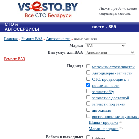
Ниже представлены 
страницы списка.
СТО и
всего - 855
АВТОСЕРВИСЫ
Главная
Ремонт ВАЗ
Автозапчасти
»
»
»
новые запчасти
Марка:
Вид услуг для ВАЗ:
Ремонт ВАЗ
Подвид :
магазины автозапчастей
Автодилеры - запчасти
СТО, продающие з/ч
новые запчасти
запчасти б/у
запчасти с доставкой
запчасти под заказ
автохимия
восстановление грузовых 
Шины - продажа
32
Масло - продажа
75
Работа в выходные:
Суббота