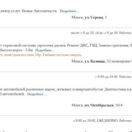
спектр услуг. Новые Автозапчасти.
Подробнее...
Минск,
ул. Серова
, 1
пн-пт: с 9 до 20, сб-вс: с 9 до 18 Рабочие
нт тормозной системы ,проточка дисков. Ремонт ДВС, ГБЦ. Замена сцепления. 
Высота ворот - 3.8м
Подробнее...
е, комп диагностика 50р. Гибкая система скидок.
Минск,
ул. Казинца
, 33 помещение 9
с 9.00-до 18.00 Рабочие
т автомобилей различных марок, легковых и микроавтобусов. Диагностика и р
О автомобилей.
Подробнее...
Минск,
пл. Октябрьская
, 16/4
с 9:00 до 20:00, ЕЖЕДНЕВНО Рабочие 