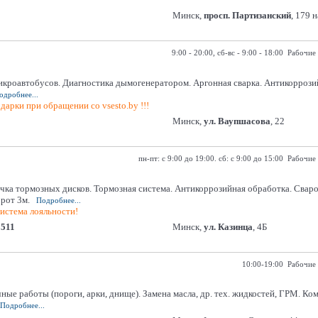
Минск,
просп. Партизанский
, 179
9:00 - 20:00, сб-вс - 9:00 - 18:00 Рабочие
микроавтобусов. Диагностика дымогенератором. Аргонная сварка. Антикоррози
одробнее...
дарки при обращении со vsesto.by !!!
Минск,
ул. Ваупшасова
, 22
пн-пт: с 9:00 до 19:00. сб: с 9:00 до 15:00 Рабочие
точка тормозных дисков. Тормозная система. Антикоррозийная обработка. Сва
рот 3м.
Подробнее...
истема лояльности!
0511
Минск,
ул. Казинца
, 4Б
10:00-19:00 Рабочие 
ные работы (пороги, арки, днище). Замена масла, др. тех. жидкостей, ГРМ. Ко
Подробнее...