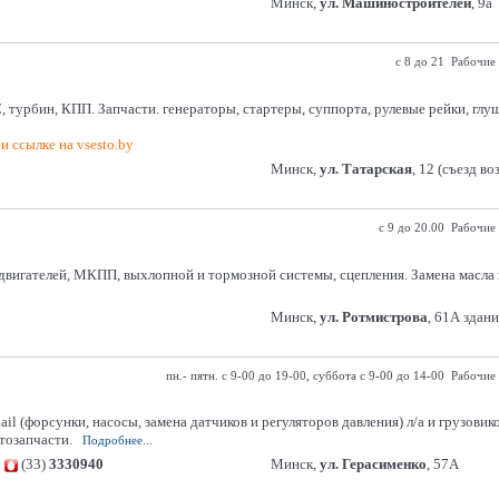
Минск,
ул. Машиностроителей
, 9а
с 8 до 21 Рабочие
, турбин, КПП. Запчасти. генераторы, стартеры, суппорта, рулевые рейки, глуш
и ссылке на vsesto.by
Минск,
ул. Татарская
, 12 (съезд в
с 9 до 20.00 Рабочие
двигателей, МКПП, выхлопной и тормозной системы, сцепления. Замена масла 
Минск,
ул. Ротмистрова
, 61А здан
пн.- пятн. с 9-00 до 19-00, суббота с 9-00 до 14-00 Рабочие
 (форсунки, насосы, замена датчиков и регуляторов давления) л/а и грузовик
тозапчасти.
Подробнее...
,
(33)
3330940
Минск,
ул. Герасименко
, 57А