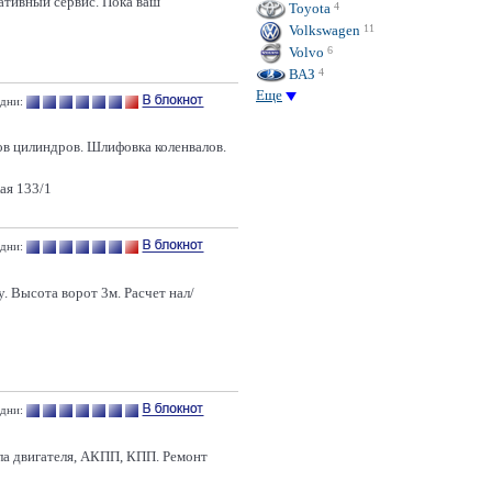
ативный сервис. Пока ваш
Toyota
4
Volkswagen
11
Volvo
6
ВАЗ
4
Еще
 дни:
ов цилиндров. Шлифовка коленвалов.
кая 133/1
 дни:
. Высота ворот 3м. Расчет нал/
 дни:
сла двигателя, АКПП, КПП. Ремонт