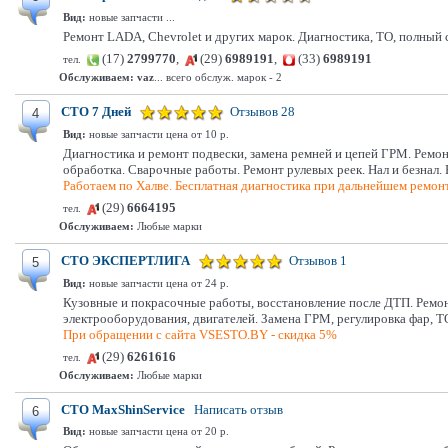
Вид:
новые запчасти ...
Ремонт LADA, Chevrolet и других марок. Диагностика, ТО, полный 
(17)
2799770
,
(29)
6989191
,
(33)
6989191
тел.
Обслуживаем:
vaz
... всего обслуж. марок - 2
СТО 7 Дней
Отзывов 28
4
Вид:
новые запчасти цена от 10 р.
Диагностика и ремонт подвески, замена ремней и цепей ГРМ. Ремо
обработка. Сварочные работы. Ремонт рулевых реек. Нал и безнал. 
Работаем по Халве. Бесплатная диагностика при дальнейшем ремонт
(29)
6664195
тел.
Обслуживаем:
Любые марки
СТО ЭКСПЕРТЛИГА
Отзывов 1
5
Вид:
новые запчасти цена от 24 р.
Кузовные и покрасочные работы, восстановление после ДТП. Ремон
электрооборудования, двигателей. Замена ГРМ, регулировка фар, Т
При обращении с сайта VSESTO.BY - скидка 5%
(29)
6261616
тел.
Обслуживаем:
Любые марки
СТО MaxShinService
Написать отзыв
6
Вид:
новые запчасти цена от 20 р.