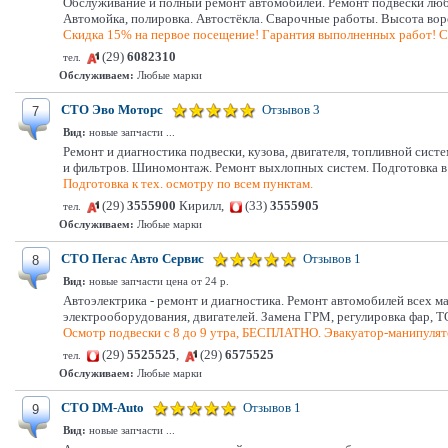
Обслуживание и полный ремонт автомобилей. Ремонт подвески люб
Автомойка, полировка. Автостёкла. Сварочные работы. Высота вор
Скидка 15% на первое посещение! Гарантия выполненных работ! С
(29)
6082310
тел.
Обслуживаем:
Любые марки
СТО Эво Моторс
Отзывов 3
7
Вид:
новые запчасти ...
Ремонт и диагностика подвески, кузова, двигателя, топливной сис
и фильтров. Шиномонтаж. Ремонт выхлопных систем. Подготовка в 
Подготовка к тех. осмотру по всем пунктам.
(29)
3555900
Кирилл,
(33)
3555905
тел.
Обслуживаем:
Любые марки
СТО Пегас Авто Сервис
Отзывов 1
8
Вид:
новые запчасти цена от 24 р.
Автоэлектрика - ремонт и диагностика. Ремонт автомобилей всех м
электрооборудования, двигателей. Замена ГРМ, регулировка фар, Т
Осмотр подвески с 8 до 9 утра, БЕСПЛАТНО. Эвакуатор-манипулято
(29)
5525525
,
(29)
6575525
тел.
Обслуживаем:
Любые марки
СТО DM-Auto
Отзывов 1
9
Вид:
новые запчасти ...