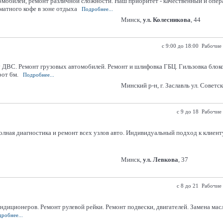
мобилей, ремонт различной сложности. Наш приоритет - качественный и опер
атного кофе в зоне отдыха
Подробнее...
Минск,
ул. Колесникова
, 44
с 9:00 до 18:00 Рабочие
 ДВС. Ремонт грузовых автомобилей. Ремонт и шлифовка ГБЦ. Гильзовка блок
рот 6м.
Подробнее...
Минский р-н, г. Заславль ул. Советс
с 9 до 18 Рабочие
лная диагностика и ремонт всех узлов авто. Индивидуальный подход к клиенту
Минск,
ул. Левкова
, 37
с 8 до 21 Рабочие
кондиционеров. Ремонт рулевой рейки. Ремонт подвески, двигателей. Замена ма
робнее...