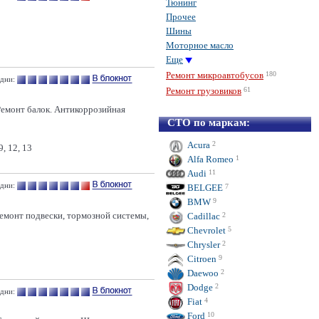
Тюнинг
Прочее
Шины
Моторное масло
Еще
Ремонт микроавтобусов
180
 дни:
Ремонт грузовиков
61
Ремонт балок. Антикоррозийная
СТО по маркам:
Acura
2
, 12, 13
Alfa Romeo
1
Audi
11
 дни:
BELGEE
7
BMW
9
емонт подвески, тормозной системы,
Cadillac
2
Chevrolet
5
Chrysler
2
Citroen
9
Daewoo
2
Dodge
2
дни:
Fiat
4
Ford
10