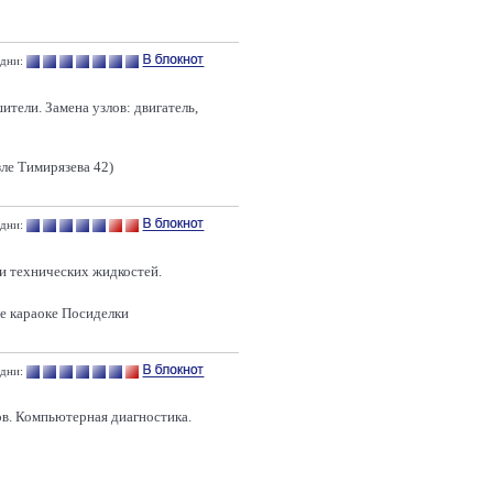
 дни:
ители. Замена узлов: двигатель,
озле Тимирязева 42)
 дни:
и технических жидкостей.
ие караоке Посиделки
 дни:
ов. Компьютерная диагностика.