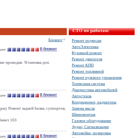
СТО по работам:
Блокнот
0
Ремонт подвески
АвтоЭлектрика
 дни:
Кузовной ремонт
Ремонт двигателя
ие проводки. Установка доп.
Ремонт КПП
Ремонт топливной
Ремонт рулевого управления
Тормозная система
Диагностика автомобилей
 дни:
Автостекла
Кондиционер, радиаторы
ры). Ремонт задней балки, суппортов,
Замена масла
Шиномонтаж
абинет 103
Газовое оборудование
Аудио, Сигнализации
Автомойка, полировка
 дни: