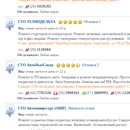
(29)
1929292
тел.
Обслуживаем:
Любые марки
СТО ТЕХНОДЕЛЬТА
Отзывов 1
13
Вид:
новые запчасти цена от 24 р.
Ремонт стартеров и генераторов. Ремонт легковых автомобилей и 
юр и физ лицами. Ремонт электрики, генераторов для грузовиков.
П
У нас приятные цены! Перебор генераторов, стартеров - от 50 р! По
(29)
1128484
тел.
Обслуживаем:
Любые марки
СТО АвтоНьюСаунд
Отзывов 5
14
Вид:
новые запчасти цена от 22 р.
Ремонт и ТО вашего авто. Заправка и ремонт кондиционеров. Про
подвески и двигателя. АвтоЭлектрика. Замена маслаГРМ. Высота во
Скидка 15% на первое посещение! Гарантия выполненных работ! С
(44)
7792326
,
(29)
5908261
,
(17)
3689993
,
(29)
122
тел.
Обслуживаем:
Любые марки
СТО Автошинресурс (АШР)
Написать отзыв
15
Вид:
новые запчасти ...
Ремонт и диагностика подвески легковых и микроавтобусов. Свароч
диагностика тормозной системы. Наличный - безналичный расчет.