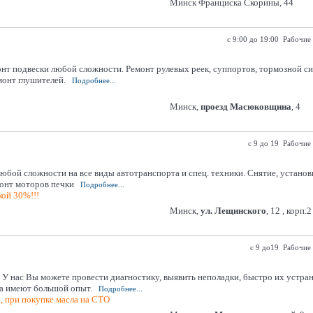
Минск Франциска Скорины, 44
с 9:00 до 19:00 Рабочие
онт подвески любой сложности. Ремонт рулевых реек, суппортов, тормозной с
монт глушителей.
Подробнее...
Минск,
проезд Масюковщина
, 4
с 9 до 19 Рабочие
бой сложности на все виды автотранспорта и спец. техники. Снятие, установка
монт моторов печки
Подробнее...
кой 30%!!!
Минск,
ул. Лещинского
, 12 , корп.2
с 9 до19 Рабочие 
У нас Вы можете провести диагностику, выявить неполадки, быстро их устра
а имеют большой опыт.
Подробнее...
р, при покупке масла на СТО