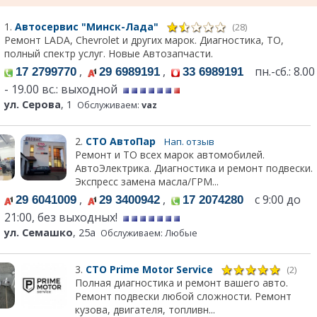
1.
Автосервис "Минск-Лада"
(28)
Ремонт LADA, Chevrolet и других марок. Диагностика, ТО,
полный спектр услуг. Новые Автозапчасти.
,
,
пн.-сб.: 8.00
17 2799770
29 6989191
33 6989191
- 19.00 вс.: выходной
ул. Серова
, 1
Обслуживаем:
vaz
2.
СТО АвтоПар
Нап. отзыв
Ремонт и ТО всех марок автомобилей.
АвтоЭлектрика. Диагностика и ремонт подвески.
Экспресс замена масла/ГРМ...
,
,
с 9:00 до
29 6041009
29 3400942
17 2074280
21:00, без выходных!
ул. Семашко
, 25а
Обслуживаем: Любые
3.
СТО Prime Motor Service
(2)
Полная диагностика и ремонт вашего авто.
Ремонт подвески любой сложности. Ремонт
кузова, двигателя, топливн...