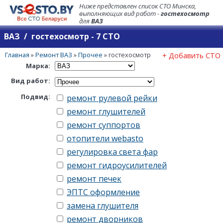
Ниже представлен список СТО Минска,
выполняющих вид работ -
гостехосмотр
для
ВАЗ
ВАЗ / гостехосмотр - 7 СТО
Главная
»
Ремонт ВАЗ
»
Прочее
»
гостехосмотр
+ Добавить СТО
Марка:
Вид работ:
Подвид:
ремонт рулевой рейки
ремонт глушителей
ремонт суппортов
отопители webasto
регулировка света фар
ремонт гидроусилителей
ремонт печек
ЭПТС оформление
замена глушителя
ремонт дворников