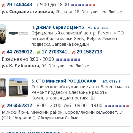
с 9:00 до 18:00
29 1464443
ул. Социалистическая
, 26 , корп.18
Обслуживаем: Любые
4.
Джили Сервис Центр
Нап. отзыв
Официальный сервисный центр. Ремонт и ТО
автомобилей марки Geely, Belgee. Ремонт
подвески. Заправка кондици...
,
,
44 7636012
17 2703341
29 1582713
Ежедневно 8:00 - 20:00
ул. К. Либкнехта
, 54
Обслуживаем: Любые
5.
СТО Минской РОС ДОСААФ
Нап. отзыв
Техническое обслуживание авто. Замена масла.
Ремонт подвески. Слесарные работы.
Компьютерная диагностика. Ш...
8:00 - 20:00, суб - 09:00 - 19.00
29 6552312
Минский р-н, Минский район, Боровлянский сельсовет, 31
(СТК "Боровая")
Обслуживаем: Любые