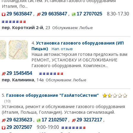
голландских систем. Установка газового оборудования
Италия, По...
,
,
8.30-17.30
29 5635847
29 6635847
17 2707025
пер. Короткий 2-й
, 23
Обслуживаем: Любые
4.
Установка газового оборудования (ИП
Пицык)
Нап. отзыв
Наша автомастерская готова предложить вам
РЕМОНТ, УСТАНОВКУ И ОБСЛУЖИВАНИЕ
Газового оборудования. Комплексн...
29 1545454
пер. Калинина
, 14а
Обслуживаем: Любые
5.
Газовое оборудование "ГазАвтоСистем"
(10)
Установка, ремонт и обслуживание газового оборудования
(Италия, Польша, Голландия). Установка сигнализаций.
,
,
,
29 6235623
17 2102507
29 3217217
9:00-19:00
29 2072507