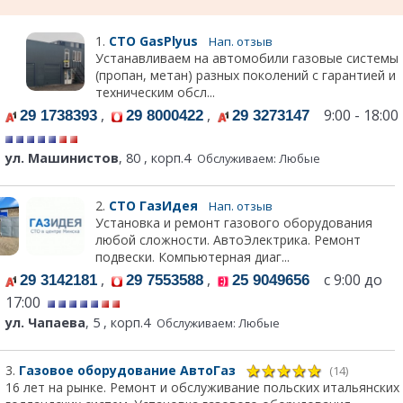
1.
СТО GasPlyus
Нап. отзыв
Устанавливаем на автомобили газовые системы
(пропан, метан) разных поколений с гарантией и
техническим обсл...
,
,
9:00 - 18:00
29 1738393
29 8000422
29 3273147
ул. Машинистов
, 80 , корп.4
Обслуживаем: Любые
2.
СТО ГазИдея
Нап. отзыв
Установка и ремонт газового оборудования
любой сложности. АвтоЭлектрика. Ремонт
подвески. Компьютерная диаг...
,
,
с 9:00 до
29 3142181
29 7553588
25 9049656
17:00
ул. Чапаева
, 5 , корп.4
Обслуживаем: Любые
3.
Газовое оборудование АвтоГаз
(14)
16 лет на рынке. Ремонт и обслуживание польских итальянских