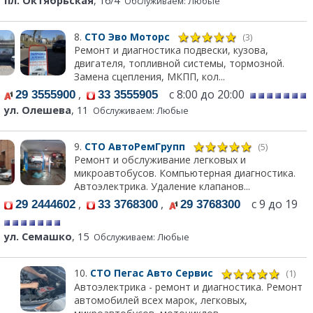
пл. Октябрьская
, 16/4
Обслуживаем: Любые
8.
СТО Эво Моторс
(3)
Ремонт и диагностика подвески, кузова,
двигателя, топливной системы, тормозной.
Замена сцепления, МКПП, кол...
,
с 8:00 до 20:00
29 3555900
33 3555905
ул. Олешева
, 11
Обслуживаем: Любые
9.
СТО АвтоРемГрупп
(5)
Ремонт и обслуживание легковых и
микроавтобусов. Компьютерная диагностика.
Автоэлектрика. Удаление клапанов...
,
,
с 9 до 19
29 2444602
33 3768300
29 3768300
ул. Семашко
, 15
Обслуживаем: Любые
10.
СТО Пегас Авто Сервис
(1)
Автоэлектрика - ремонт и диагностика. Ремонт
автомобилей всех марок, легковых,