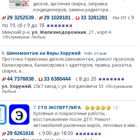
дисков, аргонная сварка, заправка
кондиционеров, замена радиатора...
,
,
пн-пт с 9
29 3252539
29 1028181
33 3281281
по 19, сб с 9 до 18
Минский р-н,
ул. Железнодорожная
, 27 , корп.4
Обслуживаем: Любые
6.
Шиномонтаж на Веры Хоружей
Нап. отзыв
Проточка тормозных дисков.Шиномонтаж, ремонт проколов,
балансировка, балансировка с адаптером, правка, раскатка,
сварка, а...
,
с 8 до 20
44 7376838
33 6380444
ул. Хоружей
, 25к7 заезд с ул. Богдановича 53
Обслуживаем:
Любые
7.
СТО ЭКСПЕРТЛИГА
(1)
Кузовные и покрасочные работы,
восстановление после ДТП. Ремонт
автомобилей различных марок, легковых и мик...
с 9.00-до 18.00
29 6261616