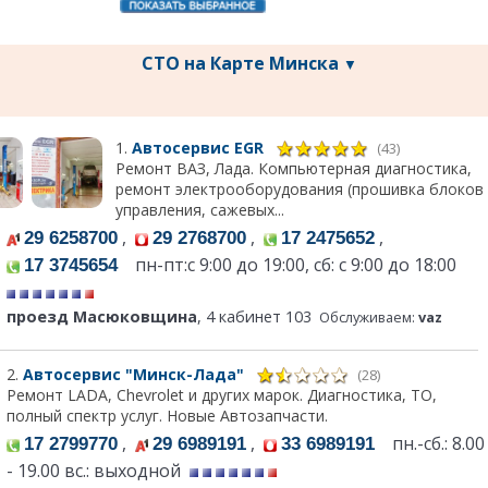
СТО на Карте Минска
▼
1.
Автосервис EGR
(43)
Ремонт ВАЗ, Лада. Компьютерная диагностика,
ремонт электрооборудования (прошивка блоков
управления, сажевых...
,
,
,
29 6258700
29 2768700
17 2475652
пн-пт:c 9:00 до 19:00, сб: с 9:00 до 18:00
17 3745654
проезд Масюковщина
, 4 кабинет 103
Обслуживаем:
vaz
2.
Автосервис "Минск-Лада"
(28)
Ремонт LADA, Chevrolet и других марок. Диагностика, ТО,
полный спектр услуг. Новые Автозапчасти.
,
,
пн.-сб.: 8.00
17 2799770
29 6989191
33 6989191
- 19.00 вс.: выходной