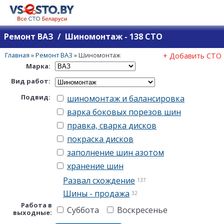
Ремонт ВАЗ / Шиномонтаж - 138 СТО
Главная
»
Ремонт ВАЗ
»
Шиномонтаж
+ Добавить СТО
Марка:
Вид работ:
Подвид:
шиномонтаж и балансировка
варка боковых порезов шин
правка, сварка дисков
покраска дисков
заполнение шин азотом
хранение шин
Развал схождение
137
Шины - продажа
32
Работа в
Суббота
Воскресенье
выходные: