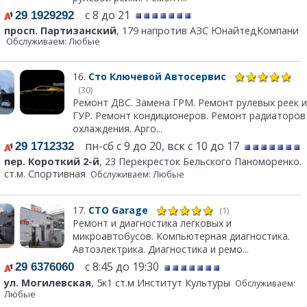
с 8 до 21
29 1929292
просп. Партизанский
, 179 напротив АЗС ЮнайтедКомпани
Обслуживаем: Любые
16.
Сто Ключевой Автосервис
(30)
Ремонт ДВС. Замена ГРМ. Ремонт рулевых реек и
ГУР. Ремонт кондиционеров. Ремонт радиаторов
охлаждения. Арго...
пн-сб с 9 до 20, вск с 10 до 17
29 1712332
пер. Короткий 2-й
, 23 Перекресток Бельского Паноморенко.
ст.м. Спортивная
Обслуживаем: Любые
17.
СТО Garage
(1)
Ремонт и диагностика легковых и
микроавтобусов. Компьютерная диагностика.
Автоэлектрика. Диагностика и ремо...
с 8:45 до 19:30
29 6376060
ул. Могилевская
, 5к1 ст.м Институт Культуры
Обслуживаем:
Любые