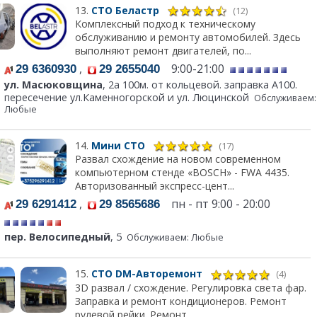
13.
СТО Беластр
(12)
Комплексный подход к техническому
обслуживанию и ремонту автомобилей. Здесь
выполняют ремонт двигателей, по...
,
9:00-21:00
29 6360930
29 2655040
ул. Масюковщина
, 2а 100м. от кольцевой. заправка А100.
пересечение ул.Каменногорской и ул. Люцинской
Обслуживаем:
Любые
14.
Мини СТО
(17)
Развал схождение на новом современном
компьютерном стенде «BOSCH» - FWA 4435.
Авторизованный экспресс-цент...
,
пн - пт 9:00 - 20:00
29 6291412
29 8565686
пер. Велосипедный
, 5
Обслуживаем: Любые
15.
СТО DM-Авторемонт
(4)
3D развал / схождение. Регулировка света фар.
Заправка и ремонт кондиционеров. Ремонт
рулевой рейки. Ремонт...