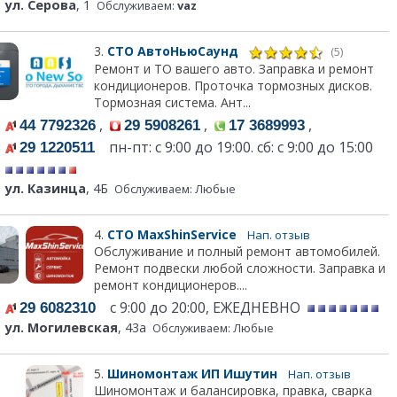
ул. Серова
, 1
Обслуживаем:
vaz
3.
СТО АвтоНьюСаунд
(5)
Ремонт и ТО вашего авто. Заправка и ремонт
кондиционеров. Проточка тормозных дисков.
Тормозная система. Ант...
,
,
,
44 7792326
29 5908261
17 3689993
пн-пт: с 9:00 до 19:00. сб: с 9:00 до 15:00
29 1220511
ул. Казинца
, 4Б
Обслуживаем: Любые
4.
СТО MaxShinService
Нап. отзыв
Обслуживание и полный ремонт автомобилей.
Ремонт подвески любой сложности. Заправка и
ремонт кондиционеров....
с 9:00 до 20:00, ЕЖЕДНЕВНО
29 6082310
ул. Могилевская
, 43а
Обслуживаем: Любые
5.
Шиномонтаж ИП Ишутин
Нап. отзыв
Шиномонтаж и балансировка, правка, сварка