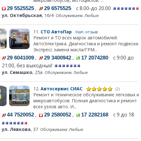
микроавтобусов, мотоциклов. ...
,
с 8.00-до 20.00
29 5525525
29 6575525
ул. Октябрьская
, 16/4
Обслуживаем: Любые
11.
СТО АвтоПар
Нап. отзыв
Ремонт и ТО всех марок автомобилей.
АвтоЭлектрика. Диагностика и ремонт подвески.
Экспресс замена масла/ГРМ...
,
,
с 9:00 до
29 6041009
29 3400942
17 2074280
21:00, без выходных!
ул. Семашко
, 25а
Обслуживаем: Любые
12.
Автосервис СИАС
(2)
Ремонт и техническое обслуживание легковых и
микроавтобусов. Полная диагностика и ремонт
всех узлов авто. И...
,
,
с 9 до 18
44 7520052
29 2580052
17 2282168
ул. Левкова
, 37
Обслуживаем: Любые