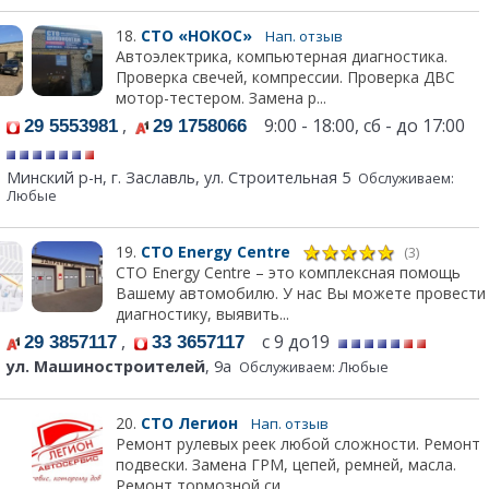
18.
СТО «НОКОС»
Нап. отзыв
Автоэлектрика, компьютерная диагностика.
Проверка свечей, компрессии. Проверка ДВС
мотор-тестером. Замена р...
,
9:00 - 18:00, сб - до 17:00
29 5553981
29 1758066
Минский р-н, г. Заславль, ул. Строительная 5
Обслуживаем:
Любые
19.
СТО Energy Centre
(3)
СТО Energy Centre – это комплексная помощь
Вашему автомобилю. У нас Вы можете провести
диагностику, выявить...
,
с 9 до19
29 3857117
33 3657117
ул. Машиностроителей
, 9а
Обслуживаем: Любые
20.
СТО Легион
Нап. отзыв
Ремонт рулевых реек любой сложности. Ремонт
подвески. Замена ГРМ, цепей, ремней, масла.
Ремонт тормозной си...