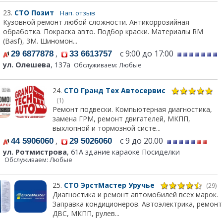
23.
СТО Позит
Нап. отзыв
Кузовной ремонт любой сложности. Антикоррозийная
обработка. Покраска авто. Подбор краски. Материалы RM
(Basf), 3М. Шиномон...
,
с 9:00 до 17:00
29 6877878
33 6613757
ул. Олешева
, 137а
Обслуживаем: Любые
24.
СТО Гранд Тех Автосервис
(1)
Ремонт подвески. Компьютерная диагностика,
замена ГРМ, ремонт двигателей, МКПП,
выхлопной и тормозной систе...
,
с 9 до 20.00
44 5906060
29 5026060
ул. Ротмистрова
, 61А здание караоке Посиделки
Обслуживаем: Любые
25.
СТО ЭрстМастер Уручье
(29)
Диагностика и ремонт автомобилей всех марок.
Заправка кондиционеров. Автоэлектрика, ремонт
ДВС, МКПП, рулев...