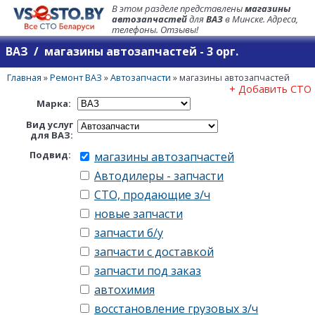
В этом разделе представлены
магазины
автозапчастей
для
ВАЗ
в Минске. Адреса,
телефоны. Отзывы!
ВАЗ / магазины автозапчастей - 3 орг.
Главная
»
Ремонт ВАЗ
»
Автозапчасти
»
магазины автозапчастей
+ Добавить СТО
Марка:
Вид услуг
для ВАЗ:
Подвид:
магазины автозапчастей
Автодилеры - запчасти
СТО, продающие з/ч
новые запчасти
запчасти б/у
запчасти с доставкой
запчасти под заказ
автохимия
восстановление грузовых з/ч