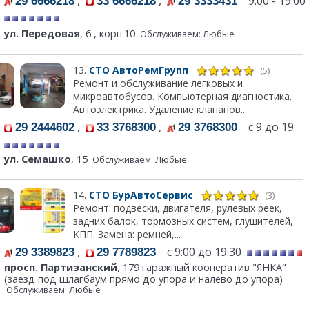
,
,
9:00 - 19:00
29 6666218
33 6666218
29 3333431
ул. Передовая
, 6 , корп.10
Обслуживаем: Любые
13.
СТО АвтоРемГрупп
(5)
Ремонт и обслуживание легковых и
микроавтобусов. Компьютерная диагностика.
Автоэлектрика. Удаление клапанов...
,
,
с 9 до 19
29 2444602
33 3768300
29 3768300
ул. Семашко
, 15
Обслуживаем: Любые
14.
СТО БурАвтоСервис
(3)
Ремонт: подвески, двигателя, рулевых реек,
задних балок, тормозных систем, глушителей,
КПП. Замена: ремней,...
,
с 9:00 до 19:30
29 3389823
29 7789823
просп. Партизанский
, 179 гаражный кооператив "ЯНКА"
(заезд под шлагбаум прямо до упора и налево до упора)
Обслуживаем: Любые