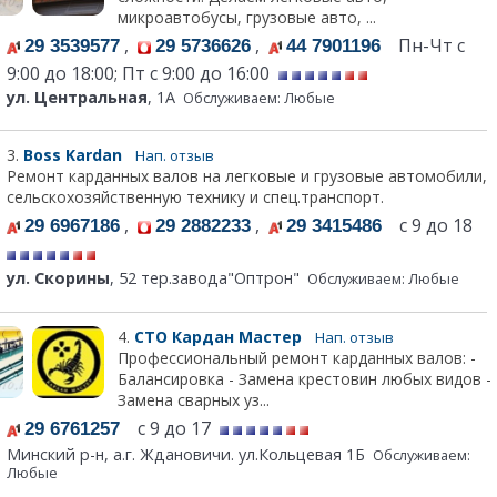
микроавтобусы, грузовые авто, ...
,
,
Пн-Чт с
29 3539577
29 5736626
44 7901196
9:00 до 18:00; Пт с 9:00 до 16:00
ул. Центральная
, 1А
Обслуживаем: Любые
3.
Boss Kardan
Нап. отзыв
Ремонт карданных валов на легковые и грузовые автомобили,
сельскохозяйственную технику и спец.транспорт.
,
,
с 9 до 18
29 6967186
29 2882233
29 3415486
ул. Скорины
, 52 тер.завода"Оптрон"
Обслуживаем: Любые
4.
СТО Кардан Мастер
Нап. отзыв
Профессиональный ремонт карданных валов: -
Балансировка - Замена крестовин любых видов -
Замена сварных уз...
с 9 до 17
29 6761257
Минский р-н, а.г. Ждановичи. ул.Кольцевая 1Б
Обслуживаем:
Любые