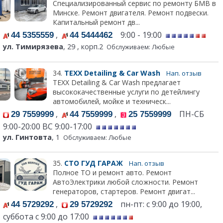
Специализированный сервис по ремонту БМВ в
Минске. Ремонт двигателя. Ремонт подвески.
Капитальный ремонт дв...
,
9:00 - 19:00
44 5355559
44 5444462
ул. Тимирязева
, 29 , корп.2
Обслуживаем: Любые
34.
TEXX Detailing & Car Wash
Нап. отзыв
TEXX Detailing & Car Wash предлагает
высококачественные услуги по детейлингу
автомобилей, мойке и техническ...
,
,
ПН-СБ
29 7559999
44 7559999
25 7559999
9:00-20:00 ВС 9:00-17:00
ул. Гинтовта
, 1
Обслуживаем: Любые
35.
СТО ГУД ГАРАЖ
Нап. отзыв
Полное ТО и ремонт авто. Ремонт
АвтоЭлектрики любой сложности. Ремонт
генераторов, стартеров. Ремонт двигат...
,
пн-пт: с 9:00 до 19:00,
44 5729292
29 5729292
суббота с 9:00 до 17:00