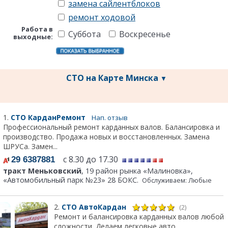
замена сайлентблоков
ремонт ходовой
Работа в
Суббота
Воскресенье
выходные:
СТО на Карте Минска
▼
1.
СТО КарданРемонт
Нап. отзыв
Профессиональный ремонт карданных валов. Балансировка и
производство. Продажа новых и восстановленных. Замена
ШРУСа. Замен...
с 8.30 до 17.30
29 6387881
тракт Меньковский
, 19 район рынка «Малиновка»,
«Автомобильный парк №23» 28 БОКС.
Обслуживаем: Любые
2.
СТО АвтоКардан
(2)
Ремонт и балансировка карданных валов любой
сложности. Делаем легковые авто,