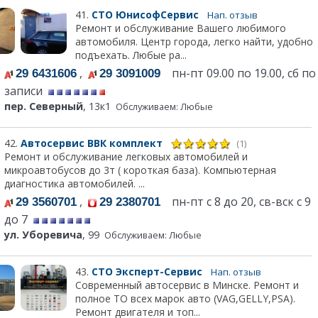
41.
СТО ЮнисофСервис
Нап. отзыв
Ремонт и обслуживание Вашего любимого
автомобиля. Центр города, легко найти, удобно
подъехать. Любые ра...
,
пн-пт 09.00 по 19.00, сб по
29 6431606
29 3091009
записи
пер. Северный
, 13к1
Обслуживаем: Любые
42.
Автосервис ВВК комплект
(1)
Ремонт и обслуживание легковых автомобилей и
микроавтобусов до 3т ( короткая база). Компьютерная
диагностика автомобилей. ...
,
пн-пт с 8 до 20, св-вск с 9
29 3560701
29 2380701
до 7
ул. Уборевича
, 99
Обслуживаем: Любые
43.
СТО Эксперт-Сервис
Нап. отзыв
Современный автосервис в Минске. Ремонт и
полное ТО всех марок авто (VAG,GELLY,PSA).
Ремонт двигателя и топ...