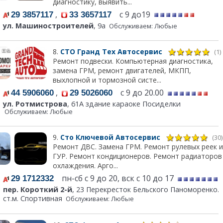
диагностику, выявить...
,
с 9 до19
29 3857117
33 3657117
ул. Машиностроителей
, 9а
Обслуживаем: Любые
8.
СТО Гранд Тех Автосервис
(1)
Ремонт подвески. Компьютерная диагностика,
замена ГРМ, ремонт двигателей, МКПП,
выхлопной и тормозной систе...
,
с 9 до 20.00
44 5906060
29 5026060
ул. Ротмистрова
, 61А здание караоке Посиделки
Обслуживаем: Любые
9.
Сто Ключевой Автосервис
(30)
Ремонт ДВС. Замена ГРМ. Ремонт рулевых реек и
ГУР. Ремонт кондиционеров. Ремонт радиаторов
охлаждения. Арго...
пн-сб с 9 до 20, вск с 10 до 17
29 1712332
пер. Короткий 2-й
, 23 Перекресток Бельского Паноморенко.
ст.м. Спортивная
Обслуживаем: Любые