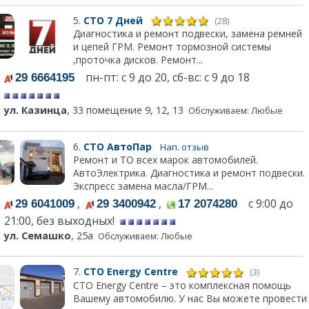
5.
СТО 7 Дней
(28)
Диагностика и ремонт подвески, замена ремней
и цепей ГРМ. Ремонт тормозной системы
,проточка дисков. Ремонт...
пн-пт: с 9 до 20, сб-вс: с 9 до 18
29 6664195
ул. Казинца
, 33 помещение 9, 12, 13
Обслуживаем: Любые
6.
СТО АвтоПар
Нап. отзыв
Ремонт и ТО всех марок автомобилей.
АвтоЭлектрика. Диагностика и ремонт подвески.
Экспресс замена масла/ГРМ...
,
,
с 9:00 до
29 6041009
29 3400942
17 2074280
21:00, без выходных!
ул. Семашко
, 25а
Обслуживаем: Любые
7.
СТО Energy Centre
(3)
СТО Energy Centre – это комплексная помощь
Вашему автомобилю. У нас Вы можете провести