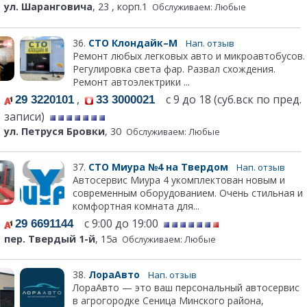
ул. Шаранговича
, 23 , корп.1
Обслуживаем: Любые
36.
СТО Клондайк–М
Нап. отзыв
Ремонт любых легковых авто и микроавтобусов.
Регулировка света фар. Развал схождения.
Ремонт автоэлектрики ...
,
с 9 до 18 (суб.вск по пред.
29 3220101
33 3000021
записи)
ул. Петруся Бровки
, 30
Обслуживаем: Любые
37.
СТО Миура №4 на Твердом
Нап. отзыв
Автосервис Миура 4 укомплектован новым и
современным оборудованием. Очень стильная и
комфортная комната для...
с 9:00 до 19:00
29 6691144
пер. Твердый 1-й
, 15а
Обслуживаем: Любые
38.
ЛораАвто
Нап. отзыв
ЛораАвто — это ваш персональный автосервис
в агрогородке Сеница Минского района,