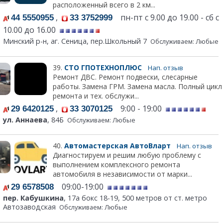
расположенный всего в 2 км...
,
пн-пт с 9.00 до 19.00 - сб с
44 5550955
33 3752999
10.00 до 16.00
Минский р-н, аг. Сеница, пер.Школьный 7
Обслуживаем: Любые
39.
СТО ГПОТЕХНОПЛЮС
Нап. отзыв
Ремонт ДВС. Ремонт подвески, слесарные
работы. Замена ГРМ. Замена масла. Полный цикл
ремонта и тех. обслужи...
,
9:00 - 19:00
29 6420125
33 3070125
ул. Аннаева
, 84Б
Обслуживаем: Любые
40.
Автомастерская АвтоВларт
Нап. отзыв
Диагностируем и решим любую проблему с
выполнением комплексного ремонта
автомобиля в независимости от марки...
09:00-19:00
29 6578508
пер. Кабушкина
, 17а бокс 18-19, 500 метров от ст. метро
Автозаводская
Обслуживаем: Любые