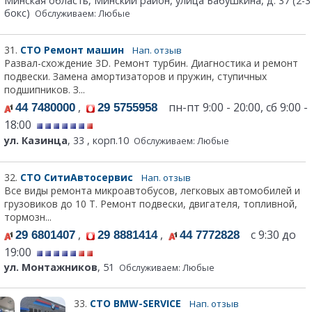
Минская область, Минский район, улица Бабушкина, д. 37 (2-3
бокс)
Обслуживаем: Любые
31.
СТО Ремонт машин
Нап. отзыв
Развал-схождение 3D. Ремонт турбин. Диагностика и ремонт
подвески. Замена амортизаторов и пружин, ступичных
подшипников. З...
,
пн-пт 9:00 - 20:00, сб 9:00 -
44 7480000
29 5755958
18:00
ул. Казинца
, 33 , корп.10
Обслуживаем: Любые
32.
СТО СитиАвтосервис
Нап. отзыв
Все виды ремонта микроавтобусов, легковых автомобилей и
грузовиков до 10 Т. Ремонт подвески, двигателя, топливной,
тормозн...
,
,
с 9:30 до
29 6801407
29 8881414
44 7772828
19:00
ул. Монтажников
, 51
Обслуживаем: Любые
33.
СТО BMW-SERVICE
Нап. отзыв