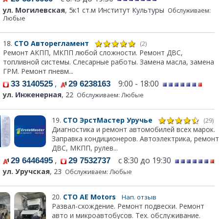
ул. Могилевская
, 5к1 ст.м Институт Культуры
Обслуживаем:
Любые
18.
СТО Авторегламент
(2)
Ремонт АКПП, МКПП любой сложности. Ремонт ДВС,
топливной системы. Слесарные работы. Замена масла, замена
ГРМ. Ремонт пневм...
,
9:00 - 18:00
33 3140525
29 6238163
ул. Инженерная
, 22
Обслуживаем: Любые
19.
СТО ЭрстМастер Уручье
(29)
Диагностика и ремонт автомобилей всех марок.
Заправка кондиционеров. Автоэлектрика, ремонт
ДВС, МКПП, рулев...
,
с 8:30 до 19:30
29 6446495
29 7532737
ул. Уручская
, 23
Обслуживаем: Любые
20.
СТО АЕ Моtors
Нап. отзыв
Развал-схождение. Ремонт подвески. Ремонт
авто и микроавтобусов. Тех. обслуживание.