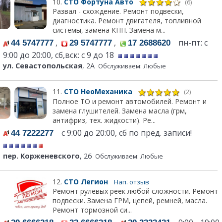
10.
СТО Фортуна Авто
(6)
Развал - схождение. Ремонт подвески,
диагностика. Ремонт двигателя, топливной
системы, замена КПП. Замена м...
,
,
пн-пт: с
44 5747777
29 5747777
17 2688620
9:00 до 20:00, сб,вск: с 9 до 18
ул. Севастопольская
, 2А
Обслуживаем: Любые
11.
СТО НеоМеханика
(2)
Полное ТО и ремонт автомобилей. Ремонт и
замена глушителей. Замена масла (грм,
антифриз, тех. жидкости). Ре...
с 9:00 до 20:00, сб по пред. записи!
44 7222277
пер. Корженевского
, 26
Обслуживаем: Любые
12.
СТО Легион
Нап. отзыв
Ремонт рулевых реек любой сложности. Ремонт
подвески. Замена ГРМ, цепей, ремней, масла.
Ремонт тормозной си...