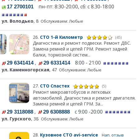
пн-пт: 8:30-20:00, сб: с 8.30-18:00
17 2700101
ул. Володько
, 8
Обслуживаем: Любые
26.
СТО 1-й Километр
(45)
Диагностика и ремонт подвески. Ремонт ДВС.
Замена ремней и цепей ГРМ. Ремонт задней
балки, тормозной систем...
,
8:00 - 21:00
29 6341414
29 6331414
ул. Каменногорская
, 47
Обслуживаем: Любые
27.
СТО Спастех
(5)
Ремонт микроавтобусов и легковых
автомобилей. Диагностика и ремонт двигателя.
Замена ремней и цепей ГРМ. За...
,
с 9:00 -20:00
29 3118088
29 6308888
ул. Гурского
, 3Б
Обслуживаем: Любые
28.
Кузовное СТО avi-service
Нап. отзыв