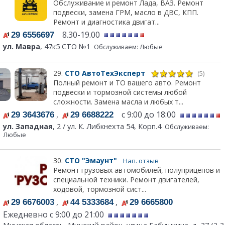
Обслуживание и ремонт Лада, ВАЗ. Ремонт
подвески, замена ГРМ, масло в ДВС, КПП.
Ремонт и диагностика двигат...
8.30-19.00
29 6556697
ул. Мавра
, 47к5 СТО №1
Обслуживаем: Любые
29.
СТО АвтоТехЭксперт
(5)
Полный ремонт и ТО вашего авто. Ремонт
подвески и тормозной системы любой
сложности. Замена масла и любых т...
,
с 9:00 до 18:00
29 3643676
29 6688222
ул. Западная
, 2 / ул. К. Либкнехта 54, Корп.4
Обслуживаем:
Любые
30.
СТО "Эмаунт"
Нап. отзыв
Ремонт грузовых автомобилей, полуприцепов и
специальной техники. Ремонт двигателей,
ходовой, тормозной сист...
,
,
29 6676003
44 5333684
29 6665800
Ежедневно с 9:00 до 21:00