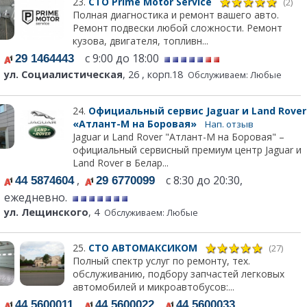
23.
СТО Prime Motor Service
(2)
Полная диагностика и ремонт вашего авто.
Ремонт подвески любой сложности. Ремонт
кузова, двигателя, топливн...
с 9:00 до 18:00
29 1464443
ул. Социалистическая
, 26 , корп.18
Обслуживаем: Любые
24.
Официальный сервис Jaguar и Land Rover
«Атлант-М на Боровая»
Нап. отзыв
Jaguar и Land Rover "Атлант-М на Боровая" –
официальный сервисный премиум центр Jaguar и
Land Rover в Белар...
,
с 8:30 до 20:30,
44 5874604
29 6770099
ежедневно.
ул. Лещинского
, 4
Обслуживаем: Любые
25.
СТО АВТОМАКСИКОМ
(27)
Полный спектр услуг по ремонту, тех.
обслуживанию, подбору запчастей легковых
автомобилей и микроавтобусов:...
,
,
,
44 5600011
44 5600022
44 5600033