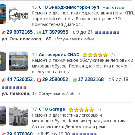
15.
СТО ЭнерджиМоторс-Груп
Нап. отзыв
Ремонт и диагностика подвески, двигателя, КПП,
тормозной системы. Развал-схождение 3D.
Компьютерная диагнос...
,
с 9 до 21
29 6072165
17 3979955
ул. Ольшевского
, 16Б
Обслуживаем: Любые
16.
Автосервис СИАС
(2)
Ремонт и техническое обслуживание легковых и
микроавтобусов. Полная диагностика и ремонт
всех узлов авто. И...
,
,
с 9 до 18
44 7520052
29 2580052
17 2282168
ул. Левкова
, 37
Обслуживаем: Любые
17.
СТО Garage
(1)
Ремонт и диагностика легковых и
микроавтобусов. Компьютерная диагностика.
Автоэлектрика. Диагностика и ремо...
с 8:45 до 19:30
29 6376060