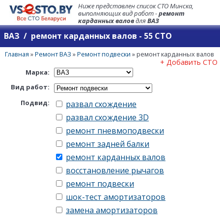
Ниже представлен список СТО Минска,
выполняющих вид работ -
ремонт
карданных валов
для
ВАЗ
ВАЗ / ремонт карданных валов - 55 СТО
Главная
»
Ремонт ВАЗ
»
Ремонт подвески
»
ремонт карданных валов
+ Добавить СТО
Марка:
Вид работ:
Подвид:
развал схождение
развал схождение 3D
ремонт пневмоподвески
ремонт задней балки
ремонт карданных валов
восстановление рычагов
ремонт подвески
шок-тест амортизаторов
замена амортизаторов