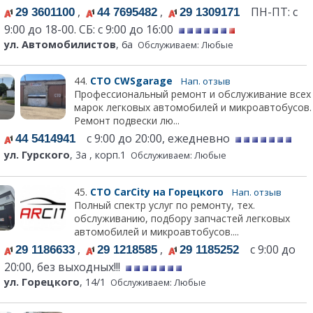
,
,
ПН-ПТ: с
29 3601100
44 7695482
29 1309171
9:00 до 18-00. СБ: с 9:00 до 16:00
ул. Автомобилистов
, 6а
Обслуживаем: Любые
44.
СТО CWSgarage
Нап. отзыв
Профессиональный ремонт и обслуживание всех
марок легковых автомобилей и микроавтобусов.
Ремонт подвески лю...
с 9:00 до 20:00, ежедневно
44 5414941
ул. Гурского
, 3а , корп.1
Обслуживаем: Любые
45.
СТО CarCity на Горецкого
Нап. отзыв
Полный спектр услуг по ремонту, тех.
обслуживанию, подбору запчастей легковых
автомобилей и микроавтобусов....
,
,
с 9:00 до
29 1186633
29 1218585
29 1185252
20:00, без выходных!!!
ул. Горецкого
, 14/1
Обслуживаем: Любые