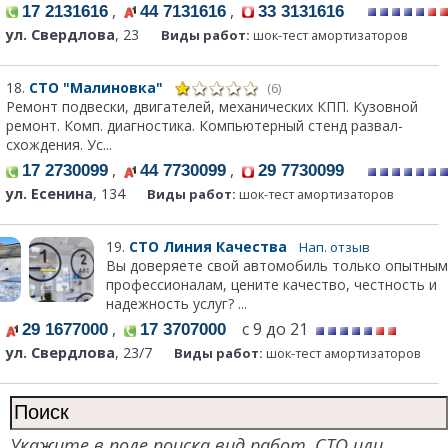
,
,
17 2131616
44 7131616
33 3131616
ул. Свердлова
, 23
Виды работ:
шок-тест амортизаторов
18.
СТО "Малиновка"
(6)
Ремонт подвески, двигателей, механических КПП. Кузовной
ремонт. Комп. диагностика. Компьютерный стенд развал-
схождения. Ус...
,
,
17 2730099
44 7730099
29 7730099
ул. Есенина
, 134
Виды работ:
шок-тест амортизаторов
19.
СТО Линия Качества
Нап. отзыв
Вы доверяете свой автомобиль только опытным
профессионалам, цените качество, честность и
надежность услуг? ...
,
с 9 до 21
29 1677000
17 3707000
ул. Свердлова
, 23/7
Виды работ:
шок-тест амортизаторов
Укажите в поле поиска вид работ, СТО или