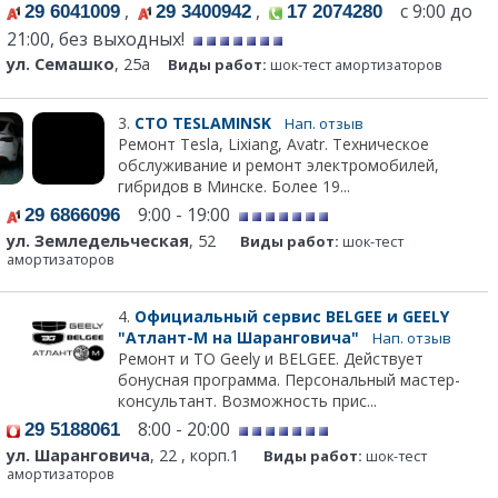
,
,
с 9:00 до
29 6041009
29 3400942
17 2074280
21:00, без выходных!
ул. Семашко
, 25а
Виды работ:
шок-тест амортизаторов
3.
СТО TESLAMINSK
Нап. отзыв
Ремонт Tesla, Lixiang, Avatr. Техническое
обслуживание и ремонт электромобилей,
гибридов в Минске. Более 19...
9:00 - 19:00
29 6866096
ул. Земледельческая
, 52
Виды работ:
шок-тест
амортизаторов
4.
Официальный сервис BELGEE и GEELY
"Атлант-М на Шаранговича"
Нап. отзыв
Ремонт и ТО Geely и BELGEE. Действует
бонусная программа. Персональный мастер-
консультант. Возможность прис...
8:00 - 20:00
29 5188061
ул. Шаранговича
, 22 , корп.1
Виды работ:
шок-тест
амортизаторов