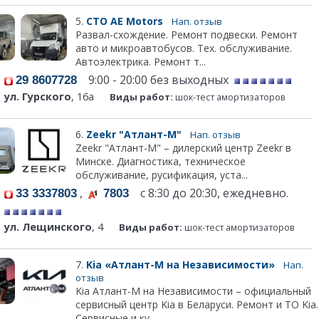
5.
СТО АЕ Моtors
Нап. отзыв
Развал-схождение. Ремонт подвески. Ремонт
авто и микроавтобусов. Тех. обслуживание.
Автоэлектрика. Ремонт т...
9:00 - 20:00 без выходных
29 8607728
ул. Гурского
, 16а
Виды работ:
шок-тест амортизаторов
6.
Zeekr "Атлант-М"
Нап. отзыв
Zeekr "Атлант-М" – дилерский центр Zeekr в
Минске. Диагностика, техническое
обслуживание, русификация, уста...
,
с 8:30 до 20:30, ежедневно.
33 3337803
7803
ул. Лещинского
, 4
Виды работ:
шок-тест амортизаторов
7.
Kia «Атлант-М на Независимости»
Нап.
отзыв
Kia Атлант-М на Независимости – официальный
сервисный центр Kia в Беларуси. Ремонт и ТО Kia.
Сервисные и ку...