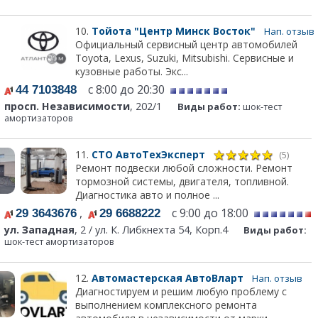
10.
Тойота "Центр Минск Восток"
Нап. отзыв
Официальный сервисный центр автомобилей
Toyota, Lexus, Suzuki, Mitsubishi. Сервисные и
кузовные работы. Экс...
с 8:00 до 20:30
44 7103848
просп. Независимости
, 202/1
Виды работ:
шок-тест
амортизаторов
11.
СТО АвтоТехЭксперт
(5)
Ремонт подвески любой сложности. Ремонт
тормозной системы, двигателя, топливной.
Диагностика авто и полное ...
,
с 9:00 до 18:00
29 3643676
29 6688222
ул. Западная
, 2 / ул. К. Либкнехта 54, Корп.4
Виды работ:
шок-тест амортизаторов
12.
Автомастерская АвтоВларт
Нап. отзыв
Диагностируем и решим любую проблему с
выполнением комплексного ремонта