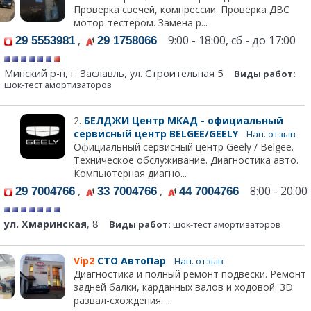
Проверка свечей, компрессии. Проверка ДВС
мотор-тестером. Замена р...
,
9:00 - 18:00, сб - до 17:00
29 5553981
29 1758066
Минский р-н, г. Заславль, ул. Строительная 5
Виды работ:
шок-тест амортизаторов
2.
БЕЛДЖИ Центр МКАД - официальный
сервисный центр BELGEE/GEELY
Нап. отзыв
Официальный сервисный центр Geely / Belgee.
Техническое обслуживание. Диагностика авто.
Компьютерная диагно...
,
,
8:00 - 20:00
29 7004766
33 7004766
44 7004766
ул. Хмаринская
, 8
Виды работ:
шок-тест амортизаторов
Vip2
СТО АвтоПар
Нап. отзыв
Диагностика и полный ремонт подвески. Ремонт
задней балки, карданных валов и ходовой. 3D
развал-схождения. ...