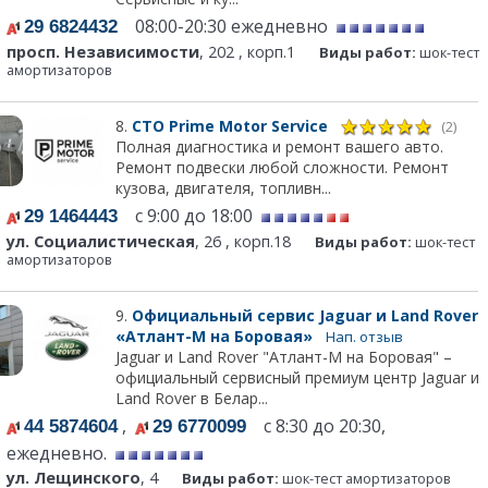
08:00-20:30 ежедневно
29 6824432
просп. Независимости
, 202 , корп.1
Виды работ:
шок-тест
амортизаторов
8.
СТО Prime Motor Service
(2)
Полная диагностика и ремонт вашего авто.
Ремонт подвески любой сложности. Ремонт
кузова, двигателя, топливн...
с 9:00 до 18:00
29 1464443
ул. Социалистическая
, 26 , корп.18
Виды работ:
шок-тест
амортизаторов
9.
Официальный сервис Jaguar и Land Rover
«Атлант-М на Боровая»
Нап. отзыв
Jaguar и Land Rover "Атлант-М на Боровая" –
официальный сервисный премиум центр Jaguar и
Land Rover в Белар...
,
с 8:30 до 20:30,
44 5874604
29 6770099
ежедневно.
ул. Лещинского
, 4
Виды работ:
шок-тест амортизаторов