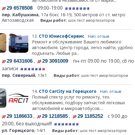
автомобиля в независимости от марки...
09:00-19:00
29 6578508
пер. Кабушкина
, 17а бокс 18-19, 500 метров от ст. метро
Автозаводская
Виды работ:
шок-тест амортизаторов
13.
СТО ЮнисофСервис
Нап. отзыв
Ремонт и обслуживание Вашего любимого
автомобиля. Центр города, легко найти, удобно
подъехать. Любые ра...
,
пн-пт 09.00 по 19.00, сб по
29 6431606
29 3091009
записи
пер. Северный
, 13к1
Виды работ:
шок-тест амортизаторов
14.
СТО CarCity на Горецкого
Нап. отзыв
Полный спектр услуг по ремонту, тех.
обслуживанию, подбору запчастей легковых
автомобилей и микроавтобусов....
,
,
с 9:00 до
29 1186633
29 1218585
29 1185252
20:00, без выходных!!!
ул. Горецкого
, 14/1
Виды работ:
шок-тест амортизаторов