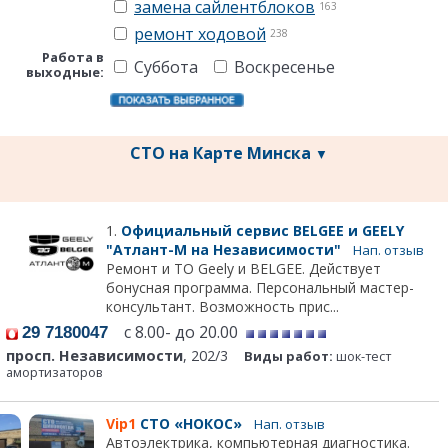
замена сайлентблоков
163
ремонт ходовой
238
Работа в
Суббота
Воскресенье
выходные:
СТО на Карте Минска
▼
1.
Официальный сервис BELGEE и GEELY
"Атлант-М на Независимости"
Нап. отзыв
Ремонт и ТО Geely и BELGEE. Действует
бонусная программа. Персональный мастер-
консультант. Возможность прис...
с 8.00- до 20.00
29 7180047
просп. Независимости
, 202/3
Виды работ:
шок-тест
амортизаторов
Vip1
СТО «НОКОС»
Нап. отзыв
Автоэлектрика, компьютерная диагностика.