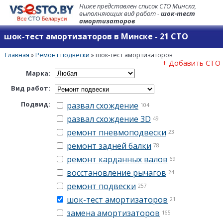
Ниже представлен список СТО Минска,
выполняющих вид работ -
шок-тест
амортизаторов
шок-тест амортизаторов в Минске - 21 СТО
Главная
»
Ремонт подвески
»
шок-тест амортизаторов
+ Добавить СТО
Марка:
Вид работ:
Подвид:
развал схождение
104
развал схождение 3D
49
ремонт пневмоподвески
23
ремонт задней балки
78
ремонт карданных валов
69
восстановление рычагов
24
ремонт подвески
257
шок-тест амортизаторов
21
замена амортизаторов
165