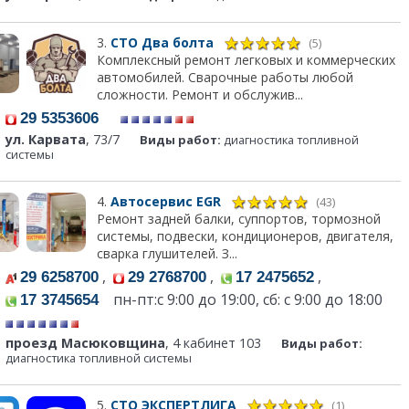
3.
СТО Два болта
(5)
Комплексный ремонт легковых и коммерческих
автомобилей. Сварочные работы любой
сложности. Ремонт и обслужив...
29 5353606
ул. Карвата
, 73/7
Виды работ:
диагностика топливной
системы
4.
Автосервис EGR
(43)
Ремонт задней балки, суппортов, тормозной
системы, подвески, кондиционеров, двигателя,
сварка глушителей. З...
,
,
,
29 6258700
29 2768700
17 2475652
пн-пт:c 9:00 до 19:00, сб: с 9:00 до 18:00
17 3745654
проезд Масюковщина
, 4 кабинет 103
Виды работ:
диагностика топливной системы
5.
СТО ЭКСПЕРТЛИГА
(1)