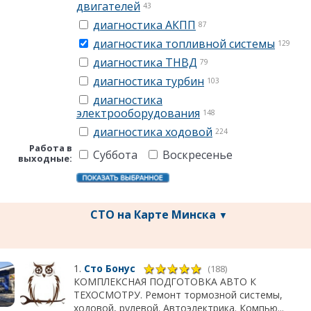
двигателей
43
диагностика АКПП
87
диагностика топливной системы
129
диагностика ТНВД
79
диагностика турбин
103
диагностика
электрооборудования
148
диагностика ходовой
224
Работа в
Суббота
Воскресенье
выходные:
СТО на Карте Минска
▼
1.
Сто Бонус
(188)
КОМПЛЕКСНАЯ ПОДГОТОВКА АВТО К
ТЕХОСМОТРУ. Ремонт тормозной системы,
ходовой, рулевой. Автоэлектрика. Компью...