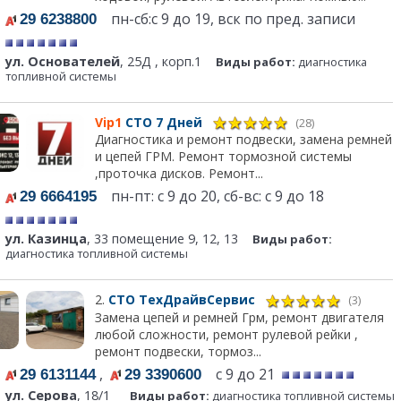
пн-сб:с 9 до 19, вск по пред. записи
29 6238800
ул. Основателей
, 25Д , корп.1
Виды работ:
диагностика
топливной системы
Vip1
СТО 7 Дней
(28)
Диагностика и ремонт подвески, замена ремней
и цепей ГРМ. Ремонт тормозной системы
,проточка дисков. Ремонт...
пн-пт: с 9 до 20, сб-вс: с 9 до 18
29 6664195
ул. Казинца
, 33 помещение 9, 12, 13
Виды работ:
диагностика топливной системы
2.
СТО ТехДрайвСервис
(3)
Замена цепей и ремней Грм, ремонт двигателя
любой сложности, ремонт рулевой рейки ,
ремонт подвески, тормоз...
,
с 9 до 21
29 6131144
29 3390600
ул. Серова
, 18/1
Виды работ:
диагностика топливной системы