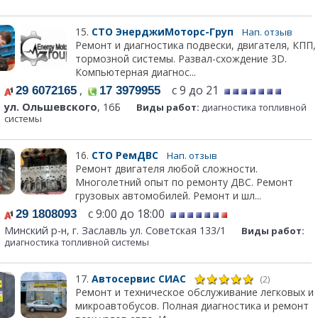
15.
СТО ЭнерджиМоторс-Груп
Нап. отзыв
Ремонт и диагностика подвески, двигателя, КПП,
тормозной системы. Развал-схождение 3D.
Компьютерная диагнос...
,
с 9 до 21
29 6072165
17 3979955
ул. Ольшевского
, 16Б
Виды работ:
диагностика топливной
системы
16.
СТО РемДВС
Нап. отзыв
Ремонт двигателя любой сложности.
Многолетний опыт по ремонту ДВС. Ремонт
грузовых автомобилей. Ремонт и шл...
с 9:00 до 18:00
29 1808093
Минский р-н, г. Заславль ул. Советская 133/1
Виды работ:
диагностика топливной системы
17.
Автосервис СИАС
(2)
Ремонт и техническое обслуживание легковых и
микроавтобусов. Полная диагностика и ремонт