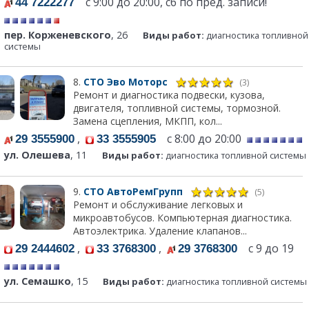
с 9:00 до 20:00, сб по пред. записи!
44 7222277
пер. Корженевского
, 26
Виды работ:
диагностика топливной
системы
8.
СТО Эво Моторс
(3)
Ремонт и диагностика подвески, кузова,
двигателя, топливной системы, тормозной.
Замена сцепления, МКПП, кол...
,
с 8:00 до 20:00
29 3555900
33 3555905
ул. Олешева
, 11
Виды работ:
диагностика топливной системы
9.
СТО АвтоРемГрупп
(5)
Ремонт и обслуживание легковых и
микроавтобусов. Компьютерная диагностика.
Автоэлектрика. Удаление клапанов...
,
,
с 9 до 19
29 2444602
33 3768300
29 3768300
ул. Семашко
, 15
Виды работ:
диагностика топливной системы