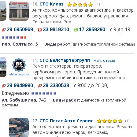
10.
СТО Киказ
(1)
Антикор. Компьютерная диагностика, инжектор,
регулировка фар, ремонт блоков управления.
Сигнализации. Рем. ...
,
,
с 9 до 19
29 6950969
33 9919210
17 3959290
пер. Солтыса
, 5
Виды работ:
диагностика топливной системы
11.
СТО Белстартергрупп
Нап. отзыв
Ремонт стартеров, генераторов,
турбокомпрессоров. Проведение полной
предремонтной диагностики на современно...
,
с 9:00 до 20:00,
29 9949990
29 3330538
Ежедневно
ул. Бабушкина
, 74Б
Виды работ:
диагностика топливной
системы
12.
СТО Пегас Авто Сервис
(1)
Автоэлектрика - ремонт и диагностика. Ремонт
автомобилей всех марок, легковых,