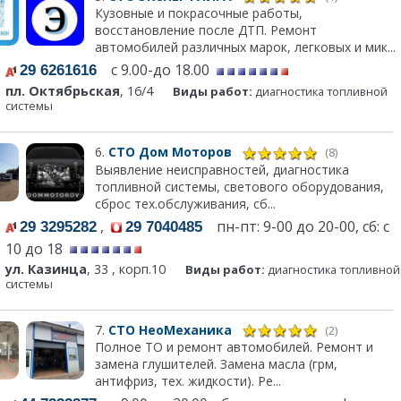
Кузовные и покрасочные работы,
восстановление после ДТП. Ремонт
автомобилей различных марок, легковых и мик...
с 9.00-до 18.00
29 6261616
пл. Октябрьская
, 16/4
Виды работ:
диагностика топливной
системы
6.
СТО Дом Моторов
(8)
Выявление неисправностей, диагностика
топливной системы, светового оборудования,
сброс тех.обслуживания, сб...
,
пн-пт: 9-00 до 20-00, сб: с
29 3295282
29 7040485
10 до 18
ул. Казинца
, 33 , корп.10
Виды работ:
диагностика топливной
системы
7.
СТО НеоМеханика
(2)
Полное ТО и ремонт автомобилей. Ремонт и
замена глушителей. Замена масла (грм,
антифриз, тех. жидкости). Ре...