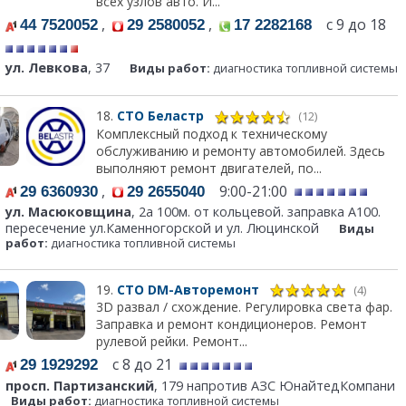
всех узлов авто. И...
,
,
с 9 до 18
44 7520052
29 2580052
17 2282168
ул. Левкова
, 37
Виды работ:
диагностика топливной системы
18.
СТО Беластр
(12)
Комплексный подход к техническому
обслуживанию и ремонту автомобилей. Здесь
выполняют ремонт двигателей, по...
,
9:00-21:00
29 6360930
29 2655040
ул. Масюковщина
, 2а 100м. от кольцевой. заправка А100.
пересечение ул.Каменногорской и ул. Люцинской
Виды
работ:
диагностика топливной системы
19.
СТО DM-Авторемонт
(4)
3D развал / схождение. Регулировка света фар.
Заправка и ремонт кондиционеров. Ремонт
рулевой рейки. Ремонт...
с 8 до 21
29 1929292
просп. Партизанский
, 179 напротив АЗС ЮнайтедКомпани
Виды работ:
диагностика топливной системы