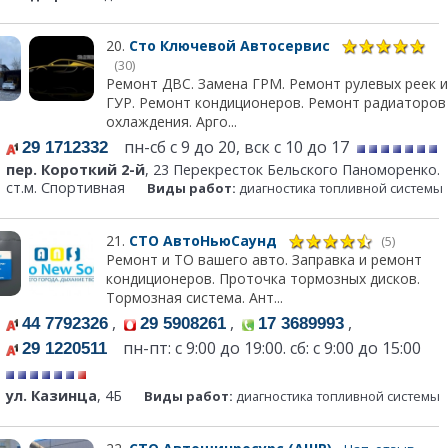
20.
Сто Ключевой Автосервис
(30)
Ремонт ДВС. Замена ГРМ. Ремонт рулевых реек и
ГУР. Ремонт кондиционеров. Ремонт радиаторов
охлаждения. Арго...
пн-сб с 9 до 20, вск с 10 до 17
29 1712332
пер. Короткий 2-й
, 23 Перекресток Бельского Паноморенко.
ст.м. Спортивная
Виды работ:
диагностика топливной системы
21.
СТО АвтоНьюСаунд
(5)
Ремонт и ТО вашего авто. Заправка и ремонт
кондиционеров. Проточка тормозных дисков.
Тормозная система. Ант...
,
,
,
44 7792326
29 5908261
17 3689993
пн-пт: с 9:00 до 19:00. сб: с 9:00 до 15:00
29 1220511
ул. Казинца
, 4Б
Виды работ:
диагностика топливной системы