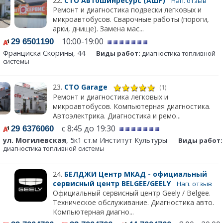
22.
СТО Автошинресурс (АШР)
Нап. отзыв
Ремонт и диагностика подвески легковых и
микроавтобусов. Сварочные работы (пороги,
арки, днище). Замена мас...
10:00-19:00
29 6501190
Франциска Скорины, 44
Виды работ:
диагностика топливной
системы
23.
СТО Garage
(1)
Ремонт и диагностика легковых и
микроавтобусов. Компьютерная диагностика.
Автоэлектрика. Диагностика и ремо...
с 8:45 до 19:30
29 6376060
ул. Могилевская
, 5к1 ст.м Институт Культуры
Виды работ:
диагностика топливной системы
24.
БЕЛДЖИ Центр МКАД - официальный
сервисный центр BELGEE/GEELY
Нап. отзыв
Официальный сервисный центр Geely / Belgee.
Техническое обслуживание. Диагностика авто.
Компьютерная диагно...