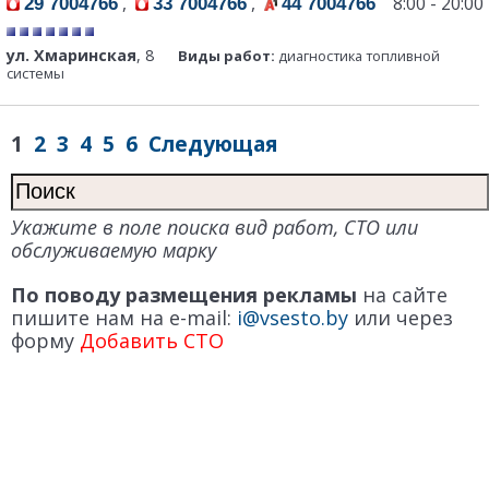
,
,
8:00 - 20:00
29 7004766
33 7004766
44 7004766
ул. Хмаринская
, 8
Виды работ:
диагностика топливной
системы
1
2
3
4
5
6
Следующая
Укажите в поле поиска вид работ, СТО или
обслуживаемую марку
По поводу размещения рекламы
на сайте
пишите нам на e-mail:
i@vsesto.by
или через
форму
Добавить СТО