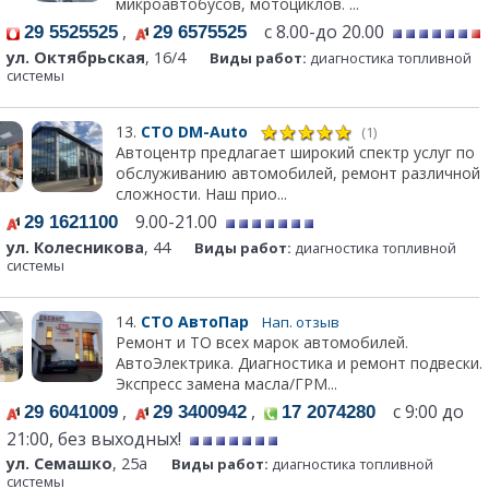
микроавтобусов, мотоциклов. ...
,
с 8.00-до 20.00
29 5525525
29 6575525
ул. Октябрьская
, 16/4
Виды работ:
диагностика топливной
системы
13.
СТО DM-Auto
(1)
Автоцентр предлагает широкий спектр услуг по
обслуживанию автомобилей, ремонт различной
сложности. Наш прио...
9.00-21.00
29 1621100
ул. Колесникова
, 44
Виды работ:
диагностика топливной
системы
14.
СТО АвтоПар
Нап. отзыв
Ремонт и ТО всех марок автомобилей.
АвтоЭлектрика. Диагностика и ремонт подвески.
Экспресс замена масла/ГРМ...
,
,
с 9:00 до
29 6041009
29 3400942
17 2074280
21:00, без выходных!
ул. Семашко
, 25а
Виды работ:
диагностика топливной
системы