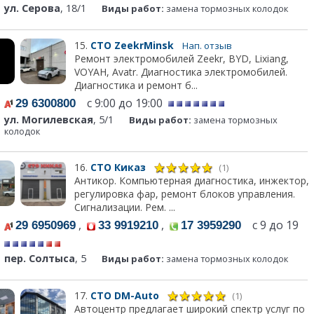
ул. Серова
, 18/1
Виды работ:
замена тормозных колодок
15.
СТО ZeekrMinsk
Нап. отзыв
Ремонт электромобилей Zeekr, BYD, Lixiang,
VOYAH, Avatr. Диагностика электромобилей.
Диагностика и ремонт б...
с 9:00 до 19:00
29 6300800
ул. Могилевская
, 5/1
Виды работ:
замена тормозных
колодок
16.
СТО Киказ
(1)
Антикор. Компьютерная диагностика, инжектор,
регулировка фар, ремонт блоков управления.
Сигнализации. Рем. ...
,
,
с 9 до 19
29 6950969
33 9919210
17 3959290
пер. Солтыса
, 5
Виды работ:
замена тормозных колодок
17.
СТО DM-Auto
(1)
Автоцентр предлагает широкий спектр услуг по