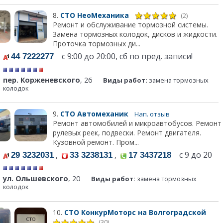
8.
СТО НеоМеханика
(2)
Ремонт и обслуживание тормозной системы.
Замена тормозных колодок, дисков и жидкости.
Проточка тормозных ди...
с 9:00 до 20:00, сб по пред. записи!
44 7222277
пер. Корженевского
, 26
Виды работ:
замена тормозных
колодок
9.
СТО Автомеханик
Нап. отзыв
Ремонт автомобилей и микроавтобусов. Ремонт
рулевых реек, подвески. Ремонт двигателя.
Кузовной ремонт. Пром...
,
,
с 9 до 20
29 3232031
33 3238131
17 3437218
ул. Ольшевского
, 20
Виды работ:
замена тормозных
колодок
10.
СТО КонкурМоторс на Волгоградской
(30)