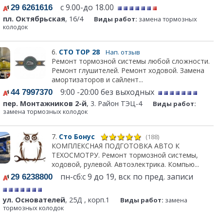
с 9.00-до 18.00
29 6261616
пл. Октябрьская
, 16/4
Виды работ:
замена тормозных
колодок
6.
СТО ТОР 28
Нап. отзыв
Ремонт тормозной системы любой сложности.
Ремонт глушителей. Ремонт ходовой. Замена
амортизаторов и сайлент...
9:00 -20:00 без выходных
44 7997370
пер. Монтажников 2-й
, 3. Район ТЭЦ-4
Виды работ:
замена тормозных колодок
7.
Сто Бонус
(188)
КОМПЛЕКСНАЯ ПОДГОТОВКА АВТО К
ТЕХОСМОТРУ. Ремонт тормозной системы,
ходовой, рулевой. Автоэлектрика. Компью...
пн-сб:с 9 до 19, вск по пред. записи
29 6238800
ул. Основателей
, 25Д , корп.1
Виды работ:
замена
тормозных колодок