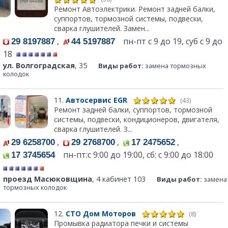
Ремонт Автоэлектрики. Ремонт задней балки,
суппортов, тормозной системы, подвески,
сварка глушителей. Замен...
,
пн-пт с 9 до 19, суб с 9 до
29 8197887
44 5197887
18
ул. Волгоградская
, 35
Виды работ:
замена тормозных
колодок
11.
Автосервис EGR
(43)
Ремонт задней балки, суппортов, тормозной
системы, подвески, кондиционеров, двигателя,
сварка глушителей. З...
,
,
,
29 6258700
29 2768700
17 2475652
пн-пт:c 9:00 до 19:00, сб: с 9:00 до 18:00
17 3745654
проезд Масюковщина
, 4 кабинет 103
Виды работ:
замена
тормозных колодок
12.
СТО Дом Моторов
(8)
Промывка радиатора печки и системы