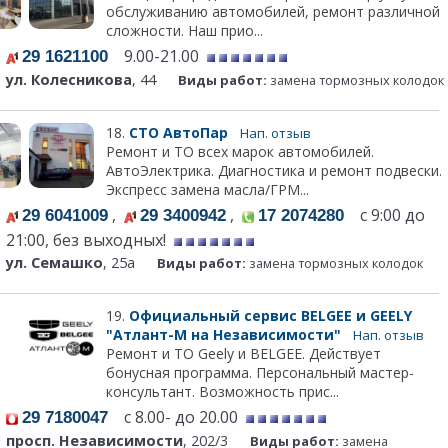
обслуживанию автомобилей, ремонт различной
сложности. Наш прио...
9.00-21.00
29 1621100
ул. Колесникова
, 44
Виды работ:
замена тормозных колодок
18.
СТО АвтоПар
Нап. отзыв
Ремонт и ТО всех марок автомобилей.
АвтоЭлектрика. Диагностика и ремонт подвески.
Экспресс замена масла/ГРМ...
,
,
с 9:00 до
29 6041009
29 3400942
17 2074280
21:00, без выходных!
ул. Семашко
, 25а
Виды работ:
замена тормозных колодок
19.
Официальный сервис BELGEE и GEELY
"Атлант-М на Независимости"
Нап. отзыв
Ремонт и ТО Geely и BELGEE. Действует
бонусная программа. Персональный мастер-
консультант. Возможность прис...
с 8.00- до 20.00
29 7180047
просп. Независимости
, 202/3
Виды работ:
замена