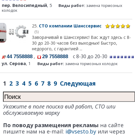
пер. Велосипедный
, 5
Виды работ:
замена тормозных
колодок
25.
СТО компании Шанссервис
(5)
Заворачивай в Шанссервис! Вас ждут здесь с 8-
30 до 20-30 часов без выходных! Быстро,
недорого, с гарантией ...
,
с 8-30 до 20-30
44 7558888
29 7558888
ул. Серова
, 1
Виды работ:
замена тормозных колодок
1
2
3
4
5
6
7
8
9
Следующая
Укажите в поле поиска вид работ, СТО или
обслуживаемую марку
По поводу размещения рекламы
на сайте
пишите нам на e-mail:
i@vsesto.by
или через