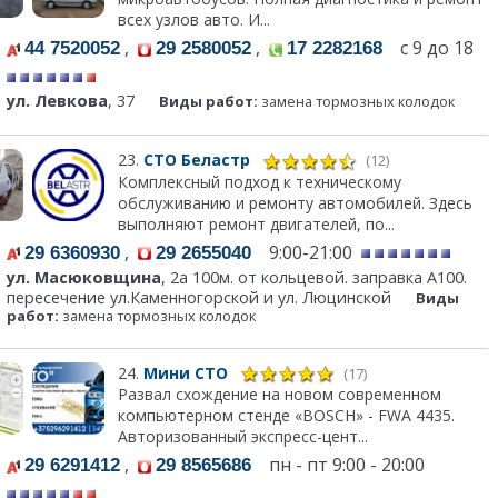
всех узлов авто. И...
,
,
с 9 до 18
44 7520052
29 2580052
17 2282168
ул. Левкова
, 37
Виды работ:
замена тормозных колодок
23.
СТО Беластр
(12)
Комплексный подход к техническому
обслуживанию и ремонту автомобилей. Здесь
выполняют ремонт двигателей, по...
,
9:00-21:00
29 6360930
29 2655040
ул. Масюковщина
, 2а 100м. от кольцевой. заправка А100.
пересечение ул.Каменногорской и ул. Люцинской
Виды
работ:
замена тормозных колодок
24.
Мини СТО
(17)
Развал схождение на новом современном
компьютерном стенде «BOSCH» - FWA 4435.
Авторизованный экспресс-цент...
,
пн - пт 9:00 - 20:00
29 6291412
29 8565686