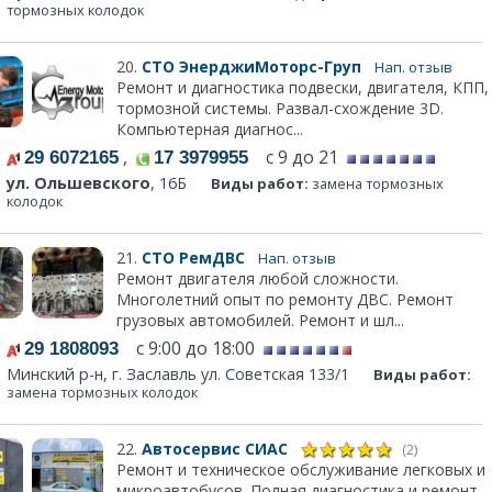
тормозных колодок
20.
СТО ЭнерджиМоторс-Груп
Нап. отзыв
Ремонт и диагностика подвески, двигателя, КПП,
тормозной системы. Развал-схождение 3D.
Компьютерная диагнос...
,
с 9 до 21
29 6072165
17 3979955
ул. Ольшевского
, 16Б
Виды работ:
замена тормозных
колодок
21.
СТО РемДВС
Нап. отзыв
Ремонт двигателя любой сложности.
Многолетний опыт по ремонту ДВС. Ремонт
грузовых автомобилей. Ремонт и шл...
с 9:00 до 18:00
29 1808093
Минский р-н, г. Заславль ул. Советская 133/1
Виды работ:
замена тормозных колодок
22.
Автосервис СИАС
(2)
Ремонт и техническое обслуживание легковых и
микроавтобусов. Полная диагностика и ремонт