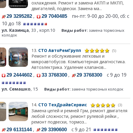
охлаждения. Ремонт и замена АКПП и МКПП,
двигателей, подвески. Замена ма...
,
пн-пт: 9-00 до 20-00, сб: с
29 3295282
29 7040485
10 до 18
ул. Казинца
, 33 , корп.10
Виды работ:
замена тормозных
колодок
13.
СТО АвтоРемГрупп
(5)
Ремонт и обслуживание легковых и
микроавтобусов. Компьютерная диагностика.
Автоэлектрика. Удаление клапанов...
,
,
с 9 до 19
29 2444602
33 3768300
29 3768300
ул. Семашко
, 15
Виды работ:
замена тормозных колодок
14.
СТО ТехДрайвСервис
(3)
Замена цепей и ремней Грм, ремонт двигателя
любой сложности, ремонт рулевой рейки ,
ремонт подвески, тормоз...
,
с 9 до 21
29 6131144
29 3390600