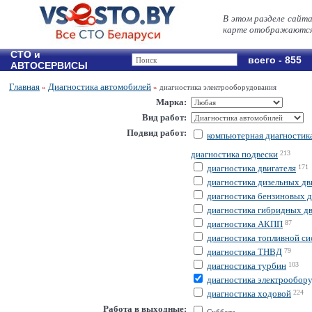
В этом разделе сайт
карте отображаются 
СТО и
всего - 855
АВТОСЕРВИСЫ
Главная
Диагностика автомобилей
»
»
диагностика электрооборудования
Марка:
Вид работ:
Подвид работ:
компьютерная диагностик
диагностика подвески
213
диагностика двигателя
171
диагностика дизельных дв
диагностика бензиновых д
диагностика гибридных дв
диагностика АКПП
87
диагностика топливной с
диагностика ТНВД
79
диагностика турбин
103
диагностика электрообор
диагностика ходовой
224
Работа в выходные: