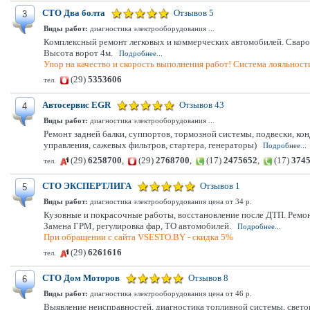
СТО Два болта
Отзывов 5
3
Виды работ:
диагностика электрооборудования ...
Комплексный ремонт легковых и коммерческих автомобилей. Свароч
Высота ворот 4м.
Подробнее...
Упор на качество и скорость выполнения работ! Система лояльнос
(29)
5353606
тел.
Автосервис EGR
Отзывов 43
4
Виды работ:
диагностика электрооборудования ...
Ремонт задней балки, суппортов, тормозной системы, подвески, ко
управления, сажевых фильтров, стартера, генераторы)
Подробнее...
(29)
6258700
,
(29)
2768700
,
(17)
2475652
,
(17)
374
тел.
СТО ЭКСПЕРТЛИГА
Отзывов 1
5
Виды работ:
диагностика электрооборудования цена от 34 р.
Кузовные и покрасочные работы, восстановление после ДТП. Ремон
Замена ГРМ, регулировка фар, ТО автомобилей.
Подробнее...
При обращении с сайта VSESTO.BY - скидка 5%
(29)
6261616
тел.
СТО Дом Моторов
Отзывов 8
6
Виды работ:
диагностика электрооборудования цена от 46 р.
Выявление неисправностей, диагностика топливной системы, светов