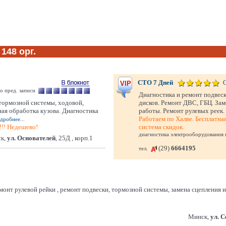
148 орг.
СТО 7 Дней
VIP
по пред. записи
Диагностика и ремонт подвеск
мозной системы, ходовой,
дисков. Ремонт ДВС, ГБЦ. Зам
ая обработка кузова. Диагностика
работы. Ремонт рулевых реек. 
Работаем по Халве. Бесплатна
дробнее...
!!! Недешево!
система скидок.
диагностика электрооборудования ц
к,
ул. Основателей
, 25Д , корп.1
(29)
6664195
тел.
монт рулевой рейки , ремонт подвески, тормозной системы, замена сцепления
Минск,
ул. 