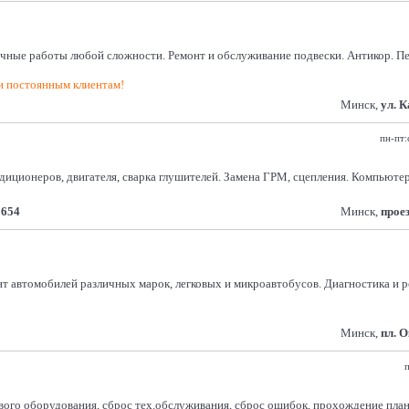
ные работы любой сложности. Ремонт и обслуживание подвески. Антикор. Пес
ти постоянным клиентам!
Минск,
ул. 
пн-пт:
ндиционеров, двигателя, сварка глушителей. Замена ГРМ, сцепления. Компьют
5654
Минск,
прое
т автомобилей различных марок, легковых и микроавтобусов. Диагностика и р
Минск,
пл. 
п
ого оборудования, сброс тех.обслуживания, сброс ошибок, прохождение планов