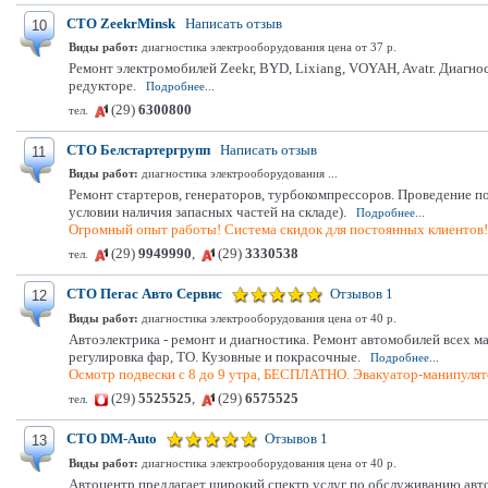
СТО ZeekrMinsk
Написать отзыв
10
Виды работ:
диагностика электрооборудования цена от 37 р.
Ремонт электромобилей Zeekr, BYD, Lixiang, VOYAH, Avatr. Диагн
редукторе.
Подробнее...
(29)
6300800
тел.
СТО Белстартергрупп
Написать отзыв
11
Виды работ:
диагностика электрооборудования ...
Ремонт стартеров, генераторов, турбокомпрессоров. Проведение 
условии наличия запасных частей на складе).
Подробнее...
Огромный опыт работы! Система скидок для постоянных клиентов
(29)
9949990
,
(29)
3330538
тел.
СТО Пегас Авто Сервис
Отзывов 1
12
Виды работ:
диагностика электрооборудования цена от 40 р.
Автоэлектрика - ремонт и диагностика. Ремонт автомобилей всех м
регулировка фар, ТО. Кузовные и покрасочные.
Подробнее...
Осмотр подвески с 8 до 9 утра, БЕСПЛАТНО. Эвакуатор-манипулято
(29)
5525525
,
(29)
6575525
тел.
СТО DM-Auto
Отзывов 1
13
Виды работ:
диагностика электрооборудования цена от 40 р.
Автоцентр предлагает широкий спектр услуг по обслуживанию авт