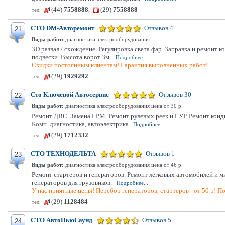
(44)
7558888
,
(29)
7558888
тел.
СТО DM-Авторемонт
Отзывов 4
21
Виды работ:
диагностика электрооборудования ...
3D развал / схождение. Регулировка света фар. Заправка и ремонт 
подвески. Высота ворот 3м.
Подробнее...
Скидки постоянным клиентам! Гарантия выполненных работ!
(29)
1929292
тел.
Сто Ключевой Автосервис
Отзывов 30
22
Виды работ:
диагностика электрооборудования цена от 30 р.
Ремонт ДВС. Замена ГРМ. Ремонт рулевых реек и ГУР. Ремонт конд
Комп. диагностика, автоэлектрика
Подробнее...
(29)
1712332
тел.
СТО ТЕХНОДЕЛЬТА
Отзывов 1
23
Виды работ:
диагностика электрооборудования цена от 46 р.
Ремонт стартеров и генераторов. Ремонт легковых автомобилей и м
генераторов для грузовиков.
Подробнее...
У нас приятные цены! Перебор генераторов, стартеров - от 50 р! По
(29)
1128484
тел.
СТО АвтоНьюСаунд
Отзывов 5
24