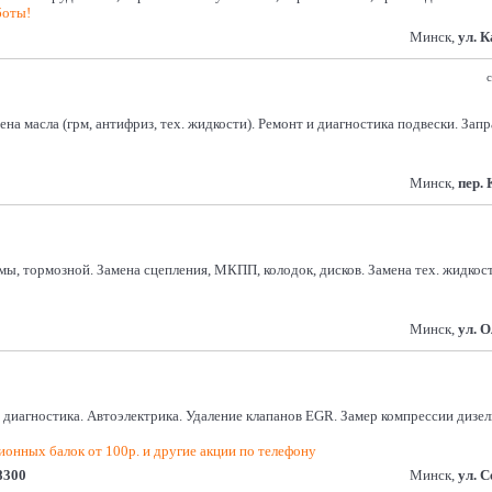
боты!
Минск,
ул. 
с
на масла (грм, антифриз, тех. жидкости). Ремонт и диагностика подвески. Зап
Минск,
пер.
темы, тормозной. Замена сцепления, МКПП, колодок, дисков. Замена тех. жид
Минск,
ул. 
диагностика. Автоэлектрика. Удаление клапанов EGR. Замер компрессии дизель
ионных балок от 100р. и другие акции по телефону
8300
Минск,
ул. 