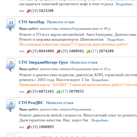
насладиться чашечкой ароматного кофе в зоне отдыха
Подробнее...
(29)
1621100
тел.
СТО АвтоПар
Написать отзыв
14
Виды работ:
диагностика электрооборудования цена от 40 р.
Ремонт и ТО всех марок автомобилей. АвтоЭлектрика. Диагностик
Ремонт и заправка кондиционеров. Шиномонтаж.
Подробнее...
Постоянным клиентам скидка!!! Гарантия выполненных работ!
(29)
6041009
,
(29)
3400942
,
(17)
2074280
тел.
СТО ЭнерджиМоторс-Груп
Написать отзыв
15
Виды работ:
диагностика электрооборудования цена от 43 р.
Ремонт и диагностика подвески, двигателя, КПП, тормозной систем
ремонта с 2005 года. Высота ворот 3.5м
Подробнее...
Принимаем карты "ХАЛВА". Гарантия выполненных работ! Система
(29)
6072165
,
(17)
3979955
тел.
СТО РемДВС
Написать отзыв
16
Виды работ:
диагностика электрооборудования ...
Ремонт двигателя любой сложности. Многолетний опыт по ремонту 
Даем гарантию качества. Выс. ворот 6м.
Подробнее...
(29)
1808093
тел.