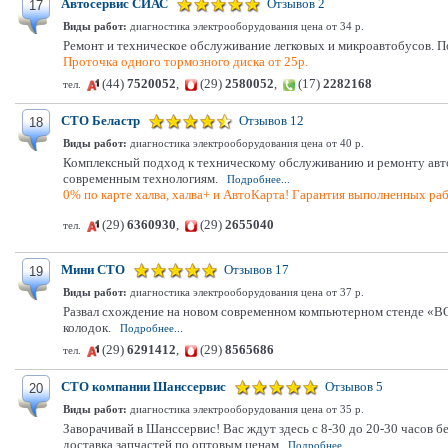
Автосервис СИАС
Отзывов 2
17
Виды работ:
диагностика электрооборудования цена от 34 р.
Ремонт и техническое обслуживание легковых и микроавтобусов. По
Проточка одного тормозного диска от 25р.
(44)
7520052
,
(29)
2580052
,
(17)
2282168
тел.
СТО Беластр
Отзывов 12
18
Виды работ:
диагностика электрооборудования цена от 40 р.
Комплексный подход к техническому обслуживанию и ремонту автом
современным технологиям.
Подробнее...
0% по карте халва, халва+ и АвтоКарта! Гарантия выполненных раб
(29)
6360930
,
(29)
2655040
тел.
Мини СТО
Отзывов 17
19
Виды работ:
диагностика электрооборудования цена от 37 р.
Развал схождение на новом современном компьютерном стенде «BO
колодок.
Подробнее...
(29)
6291412
,
(29)
8565686
тел.
СТО компании Шанссервис
Отзывов 5
20
Виды работ:
диагностика электрооборудования цена от 35 р.
Заворачивай в Шанссервис! Вас ждут здесь с 8-30 до 20-30 часов
доставка запчастей по оптовым ценам
Подробнее...