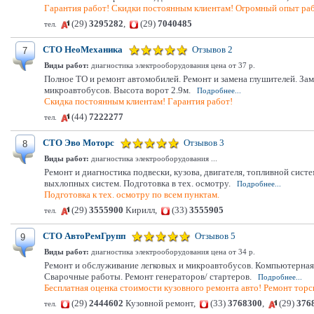
Гарантия работ! Скидки постоянным клиентам! Огромный опыт ра
(29)
3295282
,
(29)
7040485
тел.
СТО НеоМеханика
Отзывов 2
7
Виды работ:
диагностика электрооборудования цена от 37 р.
Полное ТО и ремонт автомобилей. Ремонт и замена глушителей. Заме
микроавтобусов. Высота ворот 2.9м.
Подробнее...
Скидка постоянным клиентам! Гарантия работ!
(44)
7222277
тел.
СТО Эво Моторс
Отзывов 3
8
Виды работ:
диагностика электрооборудования ...
Ремонт и диагностика подвески, кузова, двигателя, топливной сис
выхлопных систем. Подготовка в тех. осмотру.
Подробнее...
Подготовка к тех. осмотру по всем пунктам.
(29)
3555900
Кирилл,
(33)
3555905
тел.
СТО АвтоРемГрупп
Отзывов 5
9
Виды работ:
диагностика электрооборудования цена от 34 р.
Ремонт и обслуживание легковых и микроавтобусов. Компьютерная 
Сварочные работы. Ремонт генераторов/ стартеров.
Подробнее...
Бесплатная оценка стоимости кузовного ремонта авто! Ремонт торс
(29)
2444602
Кузовной ремонт,
(33)
3768300
,
(29)
376
тел.