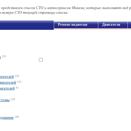
а представлен список СТО и автосервисов Минска, которые выполняют вид 
номера СТО текущей страницы списка.
Ремонт подвески
Двигателя
а
135
игателей
150
вигателей
142
игателей
43
истемы
129
удования
148