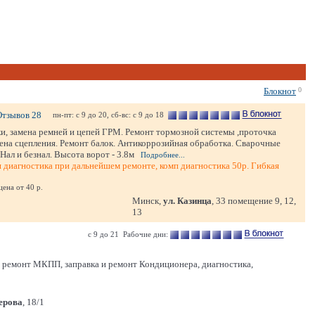
Блокнот
0
Отзывов 28
пн-пт: с 9 до 20, сб-вс: с 9 до 18
и, замена ремней и цепей ГРМ. Ремонт тормозной системы ,проточка
ена сцепления. Ремонт балок. Антикоррозийная обработка. Сварочные
Нал и безнал. Высота ворот - 3.8м
Подробнее...
я диагностика при дальнейшем ремонте, комп диагностика 50р. Гибкая
ена от 40 р.
Минск,
ул. Казинца
, 33 помещение 9, 12,
13
с 9 до 21 Рабочие дни:
 и ремонт МКПП, заправка и ремонт Кондиционера, диагностика,
Серова
, 18/1