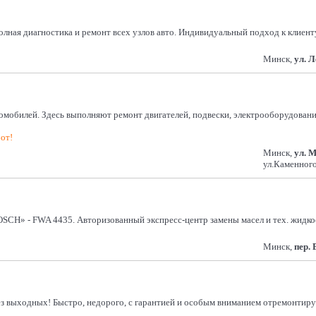
лная диагностика и ремонт всех узлов авто. Индивидуальный подход к клиенту.
Минск,
ул. 
обилей. Здесь выполняют ремонт двигателей, подвески, электрооборудования,
от!
Минск,
ул. 
ул.Каменного
SCH» - FWA 4435. Авторизованный экспресс-центр замены масел и тех. жидк
Минск,
пер.
 без выходных! Быстро, недорого, с гарантией и особым вниманием отремонти