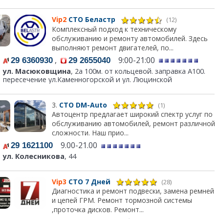
Vip2
СТО Беластр
(12)
Комплексный подход к техническому
обслуживанию и ремонту автомобилей. Здесь
выполняют ремонт двигателей, по...
,
9:00-21:00
29 6360930
29 2655040
ул. Масюковщина
, 2а 100м. от кольцевой. заправка А100.
пересечение ул.Каменногорской и ул. Люцинской
3.
СТО DM-Auto
(1)
Автоцентр предлагает широкий спектр услуг по
обслуживанию автомобилей, ремонт различной
сложности. Наш прио...
9.00-21.00
29 1621100
ул. Колесникова
, 44
Vip3
СТО 7 Дней
(28)
Диагностика и ремонт подвески, замена ремней
и цепей ГРМ. Ремонт тормозной системы
,проточка дисков. Ремонт...