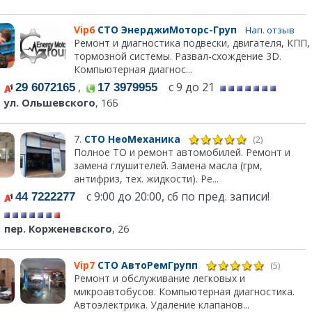
Vip6
СТО ЭнерджиМоторс-Груп
Нап. отзыв
Ремонт и диагностика подвески, двигателя, КПП,
тормозной системы. Развал-схождение 3D.
Компьютерная диагнос...
,
с 9 до 21
29 6072165
17 3979955
ул. Ольшевского
, 16Б
7.
СТО НеоМеханика
(2)
Полное ТО и ремонт автомобилей. Ремонт и
замена глушителей. Замена масла (грм,
антифриз, тех. жидкости). Ре...
с 9:00 до 20:00, сб по пред. записи!
44 7222277
пер. Корженевского
, 26
Vip7
СТО АвтоРемГрупп
(5)
Ремонт и обслуживание легковых и
микроавтобусов. Компьютерная диагностика.
Автоэлектрика. Удаление клапанов...