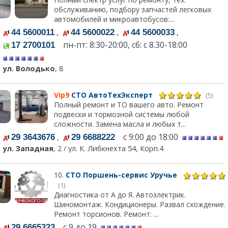
обслуживанию, подбору запчастей легковых
автомобилей и микроавтобусов:...
,
,
,
44 5600011
44 5600022
44 5600033
пн-пт: 8:30-20:00, сб: с 8.30-18:00
17 2700101
ул. Володько
, 8
Vip9
СТО АвтоТехЭксперт
(5)
Полный ремонт и ТО вашего авто. Ремонт
подвески и тормозной системы любой
сложности. Замена масла и любых т...
,
с 9:00 до 18:00
29 3643676
29 6688222
ул. Западная
, 2 / ул. К. Либкнехта 54, Корп.4
10.
СТО Поршень-сервис Уручье
(1)
Диагностика от А до Я. Автоэлектрик.
Шиномонтаж. Кондиционеры. Развал схождение.
Ремонт торсионов. Ремонт: ...
с 9 до 19
29 6665323