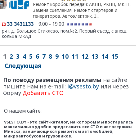
Ремонт коробок передач: АКПП, РКПП, МКПП.
Замена сцепления. Ремонт стартеров и
генераторов. Автоэлектрик. 3...
9.00 - 19.00
33 3431133
р-н, д. Большое Стиклево, пом.№2. Первый съезд с внеш.
кольца МКАД
1
2
3
4
5
6
7
8
9
10
11
12
13
14
15
Следующая
По поводу размещения рекламы
на сайте
пишите нам на e-mail:
i@vsesto.by
или через
форму
Добавить СТО
О нашем сайте:
VSESTO.BY - это сайт-каталог, на котором мы постарались
максимально удобно представить все СТО и автосервисы
Минска, занимающихся ремонтом автомобилей,
микроавтобусов и грузовиков.