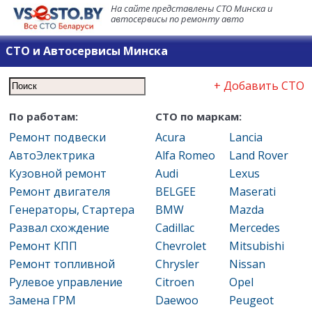
На сайте представлены СТО Минска и
автосервисы по ремонту авто
СТО и Автосервисы Минска
+ Добавить СТО
По работам:
СТО по маркам:
Ремонт подвески
Acura
Lancia
АвтоЭлектрика
Alfa Romeo
Land Rover
Кузовной ремонт
Audi
Lexus
Ремонт двигателя
BELGEE
Maserati
Генераторы, Стартера
BMW
Mazda
Развал схождение
Cadillac
Mercedes
Ремонт КПП
Chevrolet
Mitsubishi
Ремонт топливной
Chrysler
Nissan
Рулевое управление
Citroen
Opel
Замена ГРМ
Daewoo
Peugeot