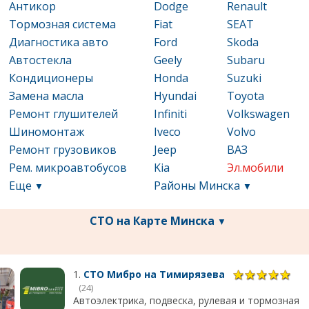
Антикор
Dodge
Renault
Тормозная система
Fiat
SEAT
Диагностика авто
Ford
Skoda
Автостекла
Geely
Subaru
Кондиционеры
Honda
Suzuki
Замена масла
Hyundai
Toyota
Ремонт глушителей
Infiniti
Volkswagen
Шиномонтаж
Iveco
Volvo
Ремонт грузовиков
Jeep
ВАЗ
Рем. микроавтобусов
Kia
Эл.мобили
Еще
Районы Минска
▼
▼
СТО на Карте Минска
▼
1.
СТО Мибро на Тимирязева
(24)
Автоэлектрика, подвеска, рулевая и тормозная