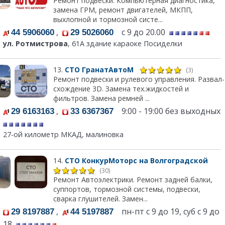
Ремонт подвески. Компьютерная диагностика,
замена ГРМ, ремонт двигателей, МКПП,
выхлопной и тормозной систе...
,
с 9 до 20.00
44 5906060
29 5026060
ул. Ротмистрова
, 61А здание караоке Посиделки
13.
СТО ГранатАвтоМ
(3)
Ремонт подвески и рулевого управления. Развал-
схождение 3D. Замена тех.жидкостей и
фильтров. Замена ремней ...
,
9:00 - 19:00 без выходных
29 6163163
33 6367367
27-ой километр МКАД, малиновка
14.
СТО КонкурМоторс на Волгоградской
(30)
Ремонт Автоэлектрики. Ремонт задней балки,
суппортов, тормозной системы, подвески,
сварка глушителей. Замен...
,
пн-пт с 9 до 19, суб с 9 до
29 8197887
44 5197887
18