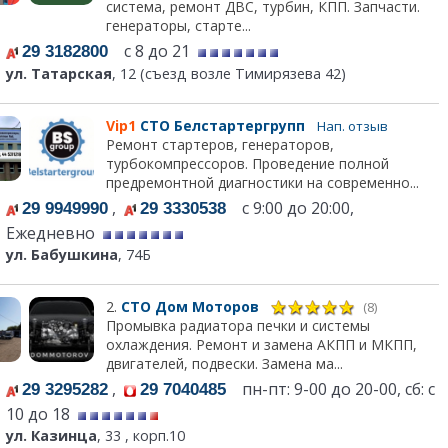
система, ремонт ДВС, турбин, КПП. Запчасти.
генераторы, старте...
с 8 до 21
29 3182800
ул. Татарская
, 12 (съезд возле Тимирязева 42)
Vip1
СТО Белстартергрупп
Нап. отзыв
Ремонт стартеров, генераторов,
турбокомпрессоров. Проведение полной
предремонтной диагностики на современно...
,
с 9:00 до 20:00,
29 9949990
29 3330538
Ежедневно
ул. Бабушкина
, 74Б
2.
СТО Дом Моторов
(8)
Промывка радиатора печки и системы
охлаждения. Ремонт и замена АКПП и МКПП,
двигателей, подвески. Замена ма...
,
пн-пт: 9-00 до 20-00, сб: с
29 3295282
29 7040485
10 до 18
ул. Казинца
, 33 , корп.10