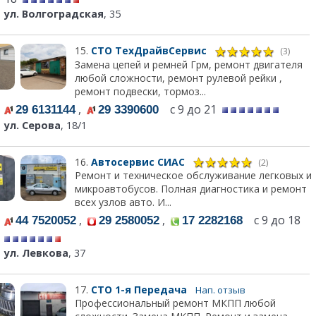
ул. Волгоградская
, 35
15.
СТО ТехДрайвСервис
(3)
Замена цепей и ремней Грм, ремонт двигателя
любой сложности, ремонт рулевой рейки ,
ремонт подвески, тормоз...
,
с 9 до 21
29 6131144
29 3390600
ул. Серова
, 18/1
16.
Автосервис СИАС
(2)
Ремонт и техническое обслуживание легковых и
микроавтобусов. Полная диагностика и ремонт
всех узлов авто. И...
,
,
с 9 до 18
44 7520052
29 2580052
17 2282168
ул. Левкова
, 37
17.
СТО 1-я Передача
Нап. отзыв
Профессиональный ремонт МКПП любой