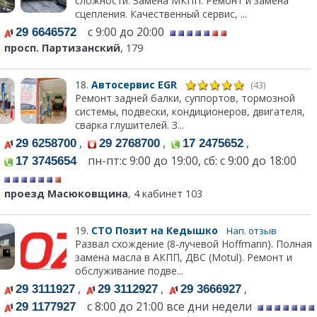
сложности. Замена МКПП. Ремонт и замена
сцепления. Качественный сервис, ...
с 9:00 до 20:00
29 6646572
просп. Партизанский
, 179
18.
Автосервис EGR
(43)
Ремонт задней балки, суппортов, тормозной
системы, подвески, кондиционеров, двигателя,
сварка глушителей. З...
,
,
,
29 6258700
29 2768700
17 2475652
пн-пт:c 9:00 до 19:00, сб: с 9:00 до 18:00
17 3745654
проезд Масюковщина
, 4 кабинет 103
19.
СТО Позит на Кедышко
Нап. отзыв
Развал схождение (8-лучевой Hoffmann). Полная
замена масла в АКПП, ДВС (Motul). Ремонт и
обслуживание подве...
,
,
,
29 3111927
29 3112927
29 3666927
с 8:00 до 21:00 все дни недели
29 1177927