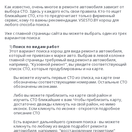
Как известно, очень многое в ремонте автомобиля зависит от
выбора СТО. Здесь у каждого есть свои правила. Кто-то ищет
ближайшие СТО, кто-то предпочитает только фирменный
сервис, кому-то важны рекомендации. VSESTO.BY хорош для
любого способа поиска.
Уже с главной страницы сайта вы можете выбрать один из трех
вариантов поиска:
1)
Поиск по видам работ
Этот вариант поиска хорош для вида ремонта автомобиля,
который не привязан к марке авто. Выбрав в левой колонке
главной страницы требуемый вид ремонта автомобиля,
например, "Кузовной ремонт", вы увидите соответствующий
список СТО, которые продублированы и на карте.
Вы можете изучить первые СТО из списка, на карте они
обозначены соответствующими номерами. Остальные СТО
обозначены иконками.
Либо вы можете приблизить на карте свой район и
изучить СТО ближайшие к вам. Чтобы приблизить карту,
достаточно дважды кликнуть на свой район, но мимо
иконок. Если кликнуть по иконке - откроется подробное
описание СТО
Есть вариант дальнейшего сужения поиска - вы можете
кликнуть по любому из видов подработ ремонта
автомобиля, например, "восстановление геометрии"