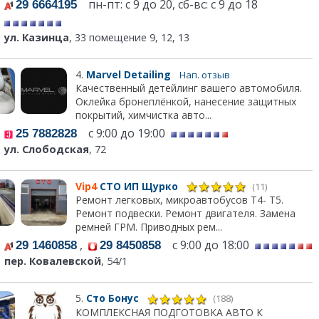
пн-пт: с 9 до 20, сб-вс: с 9 до 18
29 6664195
ул. Казинца
, 33 помещение 9, 12, 13
4.
Marvel Detailing
Нап. отзыв
Качественный детейлинг вашего автомобиля.
Оклейка бронеплёнкой, нанесение защитных
покрытий, химчистка авто...
с 9:00 до 19:00
25 7882828
ул. Слободская
, 72
Vip4
СТО ИП Щурко
(11)
Ремонт легковых, микроавтобусов Т4- Т5.
Ремонт подвески. Ремонт двигателя. Замена
ремней ГРМ. Приводных рем...
,
с 9:00 до 18:00
29 1460858
29 8450858
пер. Ковалевской
, 54/1
5.
Сто Бонус
(188)
КОМПЛЕКСНАЯ ПОДГОТОВКА АВТО К