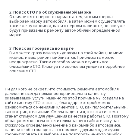
2)
Поиск СТО по обслуживаемой марке
Отличается от первого варианта тем, что мы сперва
выбираем марку автомобиля, а затем можем осуществлять
такие же пути поиска, как и в первом варианте, но они уже
будут привязаны к ремонту автомобилей определенной
марки.
3)
Поиск автосервиса по карте
Вы можете сразу кликнуть дважды на свой район, но мимо
иконок, и ваш район приблизится. Приближать можно
неоднократно. Таким способом можно изучить все
ближайшие СТО. Кликнув по иконке вы увидите подробное
описание СТО.
Ни для кого не секрет, что стоимость ремонта автомобиля
далеко не всегда прямопропорциональна качеству
оказываемой услуги. Именно по этой причине мы создали на
сайте систему
СТО отзывы
, благодаря которой можно
ознакомиться с мнениями клиентов СТО, как положительными,
так и отрицательными. Смеем надеяться, что эта система
станет стимулом для улучшения качества работы СТО. Поэтому
обращаемся ко всем посетителям нашего сайта: если у вас
сложилось определенно мнение о каком-либо автосервисе,
напишите об этом здесь, это поможет другим людям лучше
соорентироватья в выборе и не повторить чьих-то ошибок.