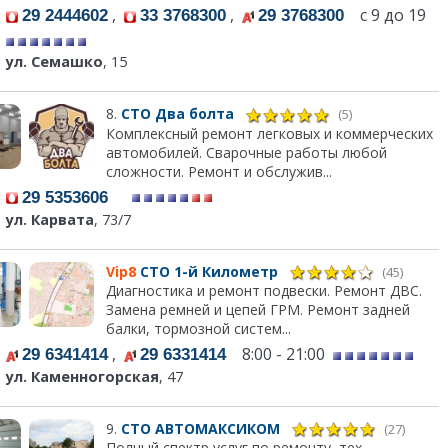
,
,
с 9 до 19
29 2444602
33 3768300
29 3768300
ул. Семашко
, 15
8.
СТО Два болта
(5)
Комплексный ремонт легковых и коммерческих
автомобилей. Сварочные работы любой
сложности. Ремонт и обслужив...
29 5353606
ул. Карвата
, 73/7
Vip8
СТО 1-й Километр
(45)
Диагностика и ремонт подвески. Ремонт ДВС.
Замена ремней и цепей ГРМ. Ремонт задней
балки, тормозной систем...
,
8:00 - 21:00
29 6341414
29 6331414
ул. Каменногорская
, 47
9.
СТО АВТОМАКСИКОМ
(27)
Полный спектр услуг по ремонту, тех.