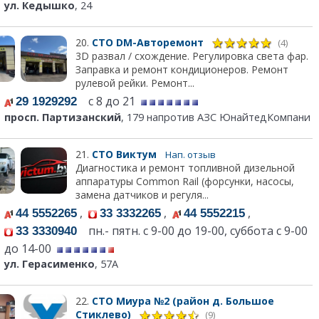
ул. Кедышко
, 24
20.
СТО DM-Авторемонт
(4)
3D развал / схождение. Регулировка света фар.
Заправка и ремонт кондиционеров. Ремонт
рулевой рейки. Ремонт...
с 8 до 21
29 1929292
просп. Партизанский
, 179 напротив АЗС ЮнайтедКомпани
21.
СТО Виктум
Нап. отзыв
Диагностика и ремонт топливной дизельной
аппаратуры Common Rail (форсунки, насосы,
замена датчиков и регуля...
,
,
,
44 5552265
33 3332265
44 5552215
пн.- пятн. с 9-00 до 19-00, суббота с 9-00
33 3330940
до 14-00
ул. Герасименко
, 57А
22.
СТО Миура №2 (район д. Большое
Стиклево)
(9)