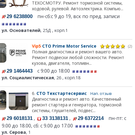
ТЕХОСМОТРУ. Ремонт тормозной системы,
ходовой, рулевой. Автоэлектрика. Компью...
пн-сб:с 9 до 19, вск по пред. записи
29 6238800
ул. Основателей
, 25Д , корп.1
Vip5
СТО Prime Motor Service
(2)
Полная диагностика и ремонт вашего авто.
Ремонт подвески любой сложности. Ремонт
кузова, двигателя, топливн...
с 9:00 до 18:00
29 1464443
ул. Социалистическая
, 26 , корп.18
6.
СТО Техстартесервис
Нап. отзыв
Диагностика и ремонт авто. Качественный
ремонт стартера и генератора, тормозной
системы, глушителей, подвес...
,
,
пн-пт: с
29 6018131
33 3138131
29 6372214
9.00 до 18.00, сб: с 9.00 до 17.00
ул. Серова
, 1