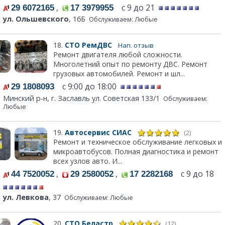
,
с 9 до 21
29 6072165
17 3979955
ул. Ольшевского
, 16Б
Обслуживаем: Любые
18.
СТО РемДВС
Нап. отзыв
Ремонт двигателя любой сложности.
Многолетний опыт по ремонту ДВС. Ремонт
грузовых автомобилей. Ремонт и шл...
с 9:00 до 18:00
29 1808093
Минский р-н, г. Заславль ул. Советская 133/1
Обслуживаем:
Любые
19.
Автосервис СИАС
(2)
Ремонт и техническое обслуживание легковых и
микроавтобусов. Полная диагностика и ремонт
всех узлов авто. И...
,
,
с 9 до 18
44 7520052
29 2580052
17 2282168
ул. Левкова
, 37
Обслуживаем: Любые
20.
СТО Беластр
(12)