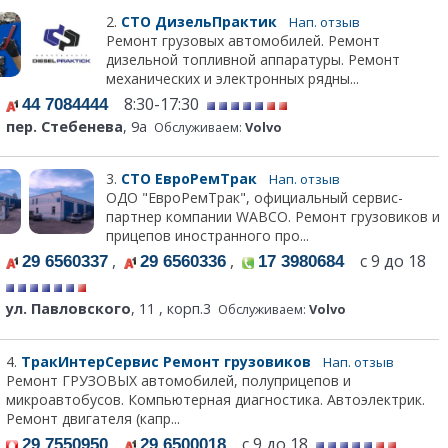
2.
СТО ДизельПрактик
Нап. отзыв
Ремонт грузовых автомобилей. Ремонт
дизельной топливной аппаратуры. Ремонт
механических и электронных рядны...
8:30-17:30
44 7084444
пер. Стебенева
, 9а
Обслуживаем:
Volvo
3.
СТО ЕвроРемТрак
Нап. отзыв
ОДО "ЕвроРемТрак", официальный сервис-
партнер компании WABCO. Ремонт грузовиков и
прицепов иностранного про...
,
,
с 9 до 18
29 6560337
29 6560336
17 3980684
ул. Павловского
, 11 , корп.3
Обслуживаем:
Volvo
4.
ТракИнтерСервис Ремонт грузовиков
Нап. отзыв
Ремонт ГРУЗОВЫХ автомобилей, полуприцепов и
микроавтобусов. Компьютерная диагностика. Автоэлектрик.
Ремонт двигателя (капр...
,
с 9 до 18
29 7550950
29 6500018