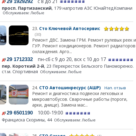
с 8 до 21
29 1929292
просп. Партизанский
, 179 напротив АЗС ЮнайтедКомпани
Обслуживаем: Любые
23.
Сто Ключевой Автосервис
(30)
Ремонт ДВС. Замена ГРМ. Ремонт рулевых реек и
ГУР. Ремонт кондиционеров. Ремонт радиаторов
охлаждения. Арго...
пн-сб с 9 до 20, вск с 10 до 17
29 1712332
пер. Короткий 2-й
, 23 Перекресток Бельского Паноморенко.
ст.м. Спортивная
Обслуживаем: Любые
24.
СТО Автошинресурс (АШР)
Нап. отзыв
Ремонт и диагностика подвески легковых и
микроавтобусов. Сварочные работы (пороги,
арки, днище). Замена мас...
10:00-19:00
29 6501190
Франциска Скорины, 44
Обслуживаем: Любые
25.
СТО Garage
(1)