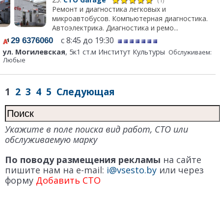
Ремонт и диагностика легковых и
микроавтобусов. Компьютерная диагностика.
Автоэлектрика. Диагностика и ремо...
с 8:45 до 19:30
29 6376060
ул. Могилевская
, 5к1 ст.м Институт Культуры
Обслуживаем:
Любые
1
2
3
4
5
Следующая
Укажите в поле поиска вид работ, СТО или
обслуживаемую марку
По поводу размещения рекламы
на сайте
пишите нам на e-mail:
i@vsesto.by
или через
форму
Добавить СТО