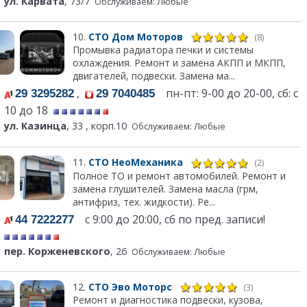
ул. Карвата
, 73/7
Обслуживаем: Любые
10.
СТО Дом Моторов
(8)
Промывка радиатора печки и системы
охлаждения. Ремонт и замена АКПП и МКПП,
двигателей, подвески. Замена ма...
,
пн-пт: 9-00 до 20-00, сб: с
29 3295282
29 7040485
10 до 18
ул. Казинца
, 33 , корп.10
Обслуживаем: Любые
11.
СТО НеоМеханика
(2)
Полное ТО и ремонт автомобилей. Ремонт и
замена глушителей. Замена масла (грм,
антифриз, тех. жидкости). Ре...
с 9:00 до 20:00, сб по пред. записи!
44 7222277
пер. Корженевского
, 26
Обслуживаем: Любые
12.
СТО Эво Моторс
(3)
Ремонт и диагностика подвески, кузова,