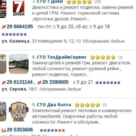
7.
СТО 7 Дней
(28)
Диагностика и ремонт подвески, замена ремней
и цепей ГРМ. Ремонт тормозной системы
,проточка дисков. Ремонт...
пн-пт: с 9 до 20, сб-вс: с 9 до 18
29 6664195
ул. Казинца
, 33 помещение 9, 12, 13
Обслуживаем: Любые
8.
СТО ТехДрайвСервис
(3)
Замена цепей и ремней Грм, ремонт двигателя
любой сложности, ремонт рулевой рейки ,
ремонт подвески, тормоз...
,
с 9 до 21
29 6131144
29 3390600
ул. Серова
, 18/1
Обслуживаем: Любые
9.
СТО Два болта
(5)
Комплексный ремонт легковых и коммерческих
автомобилей. Сварочные работы любой
сложности. Ремонт и обслужив...
29 5353606