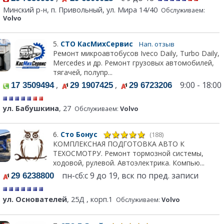
Минский р-н, п. Привольный, ул. Мира 14/40
Обслуживаем:
Volvo
5.
СТО КасМихСервис
Нап. отзыв
Ремонт микроавтобусов Iveco Daily, Turbo Daily,
Mercedes и др. Ремонт грузовых автомобилей,
тягачей, полупр...
,
,
9:00 - 18:00
17 3509494
29 1907425
29 6723206
ул. Бабушкина
, 27
Обслуживаем:
Volvo
6.
Сто Бонус
(188)
КОМПЛЕКСНАЯ ПОДГОТОВКА АВТО К
ТЕХОСМОТРУ. Ремонт тормозной системы,
ходовой, рулевой. Автоэлектрика. Компью...
пн-сб:с 9 до 19, вск по пред. записи
29 6238800
ул. Основателей
, 25Д , корп.1
Обслуживаем:
Volvo