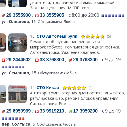
двигателя, топливной системы, тормозной.
Замена сцепления, МКПП, кол...
,
с 8:00 до 20:00
29 3555900
33 3555905
ул. Олешева
, 11
Обслуживаем: Любые
13.
СТО АвтоРемГрупп
(5)
Ремонт и обслуживание легковых и
микроавтобусов. Компьютерная диагностика.
Автоэлектрика. Удаление клапанов...
,
,
с 9 до 19
29 2444602
33 3768300
29 3768300
ул. Семашко
, 15
Обслуживаем: Любые
14.
СТО Киказ
(1)
Антикор. Компьютерная диагностика, инжектор,
регулировка фар, ремонт блоков управления.
Сигнализации. Рем. ...
,
,
с 9 до 19
29 6950969
33 9919210
17 3959290
пер. Солтыса
, 5
Обслуживаем: Любые