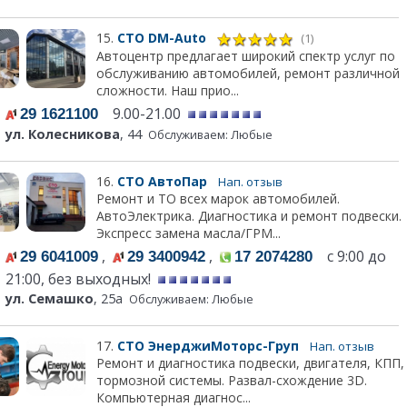
15.
СТО DM-Auto
(1)
Автоцентр предлагает широкий спектр услуг по
обслуживанию автомобилей, ремонт различной
сложности. Наш прио...
9.00-21.00
29 1621100
ул. Колесникова
, 44
Обслуживаем: Любые
16.
СТО АвтоПар
Нап. отзыв
Ремонт и ТО всех марок автомобилей.
АвтоЭлектрика. Диагностика и ремонт подвески.
Экспресс замена масла/ГРМ...
,
,
с 9:00 до
29 6041009
29 3400942
17 2074280
21:00, без выходных!
ул. Семашко
, 25а
Обслуживаем: Любые
17.
СТО ЭнерджиМоторс-Груп
Нап. отзыв
Ремонт и диагностика подвески, двигателя, КПП,
тормозной системы. Развал-схождение 3D.
Компьютерная диагнос...