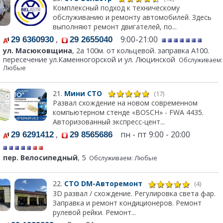
Комплексный подход к техническому
обслуживанию и ремонту автомобилей. Здесь
выполняют ремонт двигателей, по...
,
9:00-21:00
29 6360930
29 2655040
ул. Масюковщина
, 2а 100м. от кольцевой. заправка А100.
пересечение ул.Каменногорской и ул. Люцинской
Обслуживаем:
Любые
21.
Мини СТО
(17)
Развал схождение на новом современном
компьютерном стенде «BOSCH» - FWA 4435.
Авторизованный экспресс-цент...
,
пн - пт 9:00 - 20:00
29 6291412
29 8565686
пер. Велосипедный
, 5
Обслуживаем: Любые
22.
СТО DM-Авторемонт
(4)
3D развал / схождение. Регулировка света фар.
Заправка и ремонт кондиционеров. Ремонт
рулевой рейки. Ремонт...