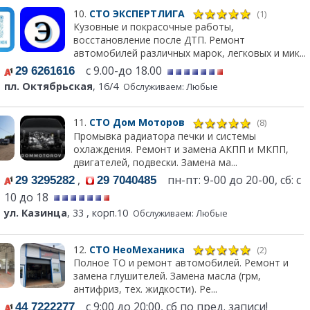
10.
СТО ЭКСПЕРТЛИГА
(1)
Кузовные и покрасочные работы,
восстановление после ДТП. Ремонт
автомобилей различных марок, легковых и мик...
с 9.00-до 18.00
29 6261616
пл. Октябрьская
, 16/4
Обслуживаем: Любые
11.
СТО Дом Моторов
(8)
Промывка радиатора печки и системы
охлаждения. Ремонт и замена АКПП и МКПП,
двигателей, подвески. Замена ма...
,
пн-пт: 9-00 до 20-00, сб: с
29 3295282
29 7040485
10 до 18
ул. Казинца
, 33 , корп.10
Обслуживаем: Любые
12.
СТО НеоМеханика
(2)
Полное ТО и ремонт автомобилей. Ремонт и
замена глушителей. Замена масла (грм,
антифриз, тех. жидкости). Ре...
с 9:00 до 20:00, сб по пред. записи!
44 7222277