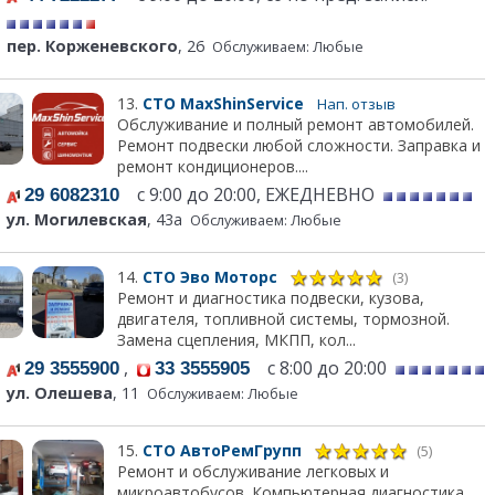
пер. Корженевского
, 26
Обслуживаем: Любые
13.
СТО MaxShinService
Нап. отзыв
Обслуживание и полный ремонт автомобилей.
Ремонт подвески любой сложности. Заправка и
ремонт кондиционеров....
с 9:00 до 20:00, ЕЖЕДНЕВНО
29 6082310
ул. Могилевская
, 43а
Обслуживаем: Любые
14.
СТО Эво Моторс
(3)
Ремонт и диагностика подвески, кузова,
двигателя, топливной системы, тормозной.
Замена сцепления, МКПП, кол...
,
с 8:00 до 20:00
29 3555900
33 3555905
ул. Олешева
, 11
Обслуживаем: Любые
15.
СТО АвтоРемГрупп
(5)
Ремонт и обслуживание легковых и
микроавтобусов. Компьютерная диагностика.