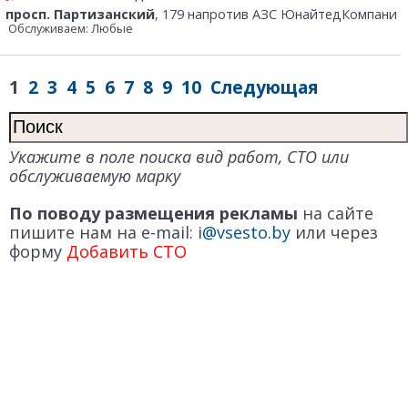
просп. Партизанский
, 179 напротив АЗС ЮнайтедКомпани
Обслуживаем: Любые
1
2
3
4
5
6
7
8
9
10
Следующая
Укажите в поле поиска вид работ, СТО или
обслуживаемую марку
По поводу размещения рекламы
на сайте
пишите нам на e-mail:
i@vsesto.by
или через
форму
Добавить СТО