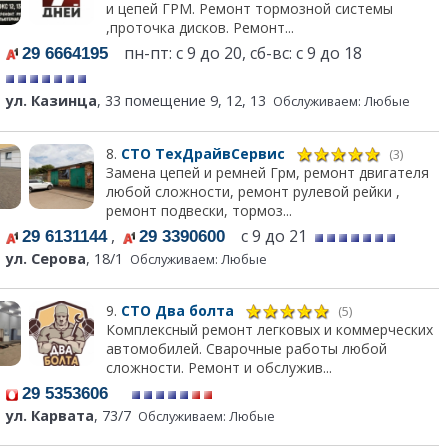
и цепей ГРМ. Ремонт тормозной системы
,проточка дисков. Ремонт...
пн-пт: с 9 до 20, сб-вс: с 9 до 18
29 6664195
ул. Казинца
, 33 помещение 9, 12, 13
Обслуживаем: Любые
8.
СТО ТехДрайвСервис
(3)
Замена цепей и ремней Грм, ремонт двигателя
любой сложности, ремонт рулевой рейки ,
ремонт подвески, тормоз...
,
с 9 до 21
29 6131144
29 3390600
ул. Серова
, 18/1
Обслуживаем: Любые
9.
СТО Два болта
(5)
Комплексный ремонт легковых и коммерческих
автомобилей. Сварочные работы любой
сложности. Ремонт и обслужив...
29 5353606
ул. Карвата
, 73/7
Обслуживаем: Любые