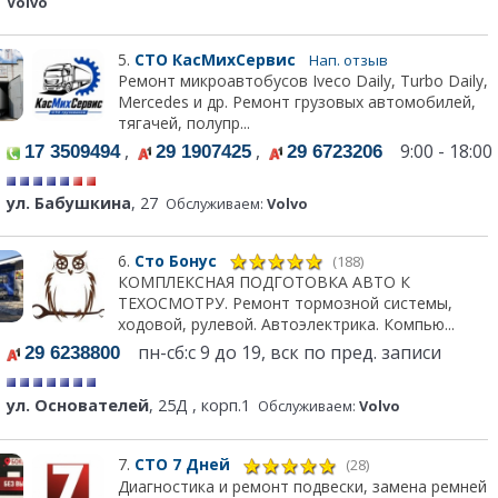
Volvo
5.
СТО КасМихСервис
Нап. отзыв
Ремонт микроавтобусов Iveco Daily, Turbo Daily,
Mercedes и др. Ремонт грузовых автомобилей,
тягачей, полупр...
,
,
9:00 - 18:00
17 3509494
29 1907425
29 6723206
ул. Бабушкина
, 27
Обслуживаем:
Volvo
6.
Сто Бонус
(188)
КОМПЛЕКСНАЯ ПОДГОТОВКА АВТО К
ТЕХОСМОТРУ. Ремонт тормозной системы,
ходовой, рулевой. Автоэлектрика. Компью...
пн-сб:с 9 до 19, вск по пред. записи
29 6238800
ул. Основателей
, 25Д , корп.1
Обслуживаем:
Volvo
7.
СТО 7 Дней
(28)
Диагностика и ремонт подвески, замена ремней