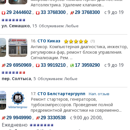
Автоэлектрика. Удаление клапанов...
,
,
с 9 до 19
29 2444602
33 3768300
29 3768300
ул. Семашко
, 15
Обслуживаем: Любые
16.
СТО Киказ
(1)
Антикор. Компьютерная диагностика, инжектор,
регулировка фар, ремонт блоков управления.
Сигнализации. Рем. ...
,
,
с 9 до 19
29 6950969
33 9919210
17 3959290
пер. Солтыса
, 5
Обслуживаем: Любые
17.
СТО Белстартергрупп
Нап. отзыв
Ремонт стартеров, генераторов,
турбокомпрессоров. Проведение полной
предремонтной диагностики на современно...
,
с 9:00 до 20:00,
29 9949990
29 3330538
Ежедневно