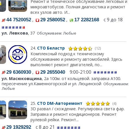
Ремонт и техническое обслуживание легковых и
микроавтобусов. Полная диагностика и ремонт
всех узлов авто. И...
,
,
с 9 до 18
44 7520052
29 2580052
17 2282168
ул. Левкова
, 37
Обслуживаем: Любые
24.
СТО Беластр
(12)
Комплексный подход к техническому
обслуживанию и ремонту автомобилей. Здесь
выполняют ремонт двигателей, по...
,
9:00-21:00
29 6360930
29 2655040
ул. Масюковщина
, 2а 100м. от кольцевой. заправка А100.
пересечение ул.Каменногорской и ул. Люцинской
Обслуживаем:
Любые
25.
СТО DM-Авторемонт
(4)
3D развал / схождение. Регулировка света фар.
Заправка и ремонт кондиционеров. Ремонт
рулевой рейки. Ремонт...
с 8 до 21
29 1929292