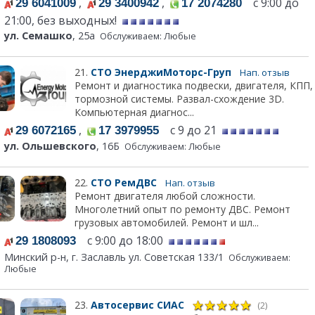
,
,
с 9:00 до
29 6041009
29 3400942
17 2074280
21:00, без выходных!
ул. Семашко
, 25а
Обслуживаем: Любые
21.
СТО ЭнерджиМоторс-Груп
Нап. отзыв
Ремонт и диагностика подвески, двигателя, КПП,
тормозной системы. Развал-схождение 3D.
Компьютерная диагнос...
,
с 9 до 21
29 6072165
17 3979955
ул. Ольшевского
, 16Б
Обслуживаем: Любые
22.
СТО РемДВС
Нап. отзыв
Ремонт двигателя любой сложности.
Многолетний опыт по ремонту ДВС. Ремонт
грузовых автомобилей. Ремонт и шл...
с 9:00 до 18:00
29 1808093
Минский р-н, г. Заславль ул. Советская 133/1
Обслуживаем:
Любые
23.
Автосервис СИАС
(2)