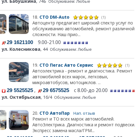
ул. Бабушкина
, 74Б
Обслуживаем: Любые
18.
СТО DM-Auto
(1)
Автоцентр предлагает широкий спектр услуг по
обслуживанию автомобилей, ремонт различной
сложности. Наш прио...
9.00-21.00
29 1621100
ул. Колесникова
, 44
Обслуживаем: Любые
19.
СТО Пегас Авто Сервис
(1)
Автоэлектрика - ремонт и диагностика. Ремонт
автомобилей всех марок, легковых,
микроавтобусов, мотоциклов. ...
,
с 8.00-до 20.00
29 5525525
29 6575525
ул. Октябрьская
, 16/4
Обслуживаем: Любые
20.
СТО АвтоПар
Нап. отзыв
Ремонт и ТО всех марок автомобилей.
АвтоЭлектрика. Диагностика и ремонт подвески.
Экспресс замена масла/ГРМ...