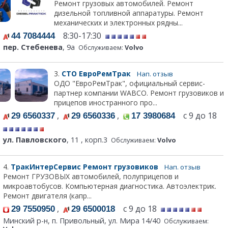
Ремонт грузовых автомобилей. Ремонт
дизельной топливной аппаратуры. Ремонт
механических и электронных рядны...
8:30-17:30
44 7084444
пер. Стебенева
, 9а
Обслуживаем:
Volvo
3.
СТО ЕвроРемТрак
Нап. отзыв
ОДО "ЕвроРемТрак", официальный сервис-
партнер компании WABCO. Ремонт грузовиков и
прицепов иностранного про...
,
,
с 9 до 18
29 6560337
29 6560336
17 3980684
ул. Павловского
, 11 , корп.3
Обслуживаем:
Volvo
4.
ТракИнтерСервис Ремонт грузовиков
Нап. отзыв
Ремонт ГРУЗОВЫХ автомобилей, полуприцепов и
микроавтобусов. Компьютерная диагностика. Автоэлектрик.
Ремонт двигателя (капр...
,
с 9 до 18
29 7550950
29 6500018
Минский р-н, п. Привольный, ул. Мира 14/40
Обслуживаем: