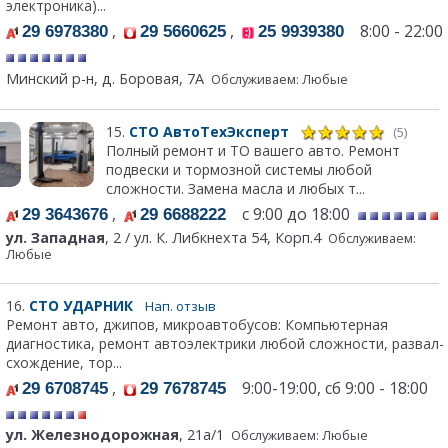
электроника)...
,
,
8:00 - 22:00
29 6978380
29 5660625
25 9939380
Минский р-н, д. Боровая, 7А
Обслуживаем: Любые
15.
СТО АвтоТехЭксперт
(5)
Полный ремонт и ТО вашего авто. Ремонт
подвески и тормозной системы любой
сложности. Замена масла и любых т...
,
с 9:00 до 18:00
29 3643676
29 6688222
ул. Западная
, 2 / ул. К. Либкнехта 54, Корп.4
Обслуживаем:
Любые
16.
СТО УДАРНИК
Нап. отзыв
Ремонт авто, джипов, микроавтобусов: Компьютерная
диагностика, ремонт автоэлектрики любой сложности, развал-
схождение, тор...
,
9:00-19:00, сб 9:00 - 18:00
29 6708745
29 7678745
ул. Железнодорожная
, 21а/1
Обслуживаем: Любые