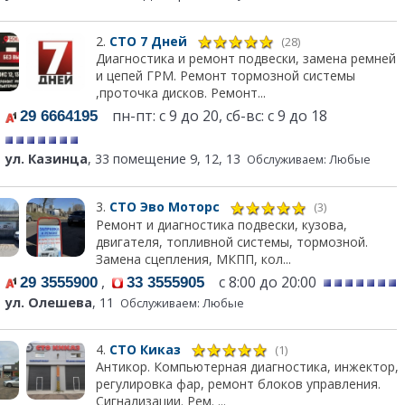
2.
СТО 7 Дней
(28)
Диагностика и ремонт подвески, замена ремней
и цепей ГРМ. Ремонт тормозной системы
,проточка дисков. Ремонт...
пн-пт: с 9 до 20, сб-вс: с 9 до 18
29 6664195
ул. Казинца
, 33 помещение 9, 12, 13
Обслуживаем: Любые
3.
СТО Эво Моторс
(3)
Ремонт и диагностика подвески, кузова,
двигателя, топливной системы, тормозной.
Замена сцепления, МКПП, кол...
,
с 8:00 до 20:00
29 3555900
33 3555905
ул. Олешева
, 11
Обслуживаем: Любые
4.
СТО Киказ
(1)
Антикор. Компьютерная диагностика, инжектор,
регулировка фар, ремонт блоков управления.
Сигнализации. Рем. ...