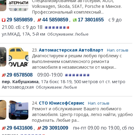
Специализированный автосервис AUDI,
Volkswagen, Skoda, SEAT, Porsche в Минске.
Профессиональный комплекcный...
,
,
с 9 до
29 5859859
44 5859859
17 3801655
21.00. сб: с 9 до 18
ул.МКАД, 17А, 5-й км
Обслуживаем: Любые
23.
Автомастерская АвтоВларт
Нап. отзыв
Диагностируем и решим любую проблему с
выполнением комплексного ремонта
автомобиля в независимости от марки...
09:00-19:00
29 6578508
пер. Кабушкина
, 17а бокс 18-19, 500 метров от ст. метро
Автозаводская
Обслуживаем: Любые
24.
СТО ЮнисофСервис
Нап. отзыв
Ремонт и обслуживание Вашего любимого
автомобиля. Центр города, легко найти, удобно
подъехать. Любые ра...
,
пн-пт 09.00 по 19.00, сб по
29 6431606
29 3091009