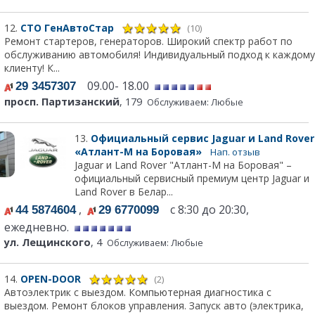
12.
СТО ГенАвтоСтар
(10)
Ремонт стартеров, генераторов. Широкий спектр работ по
обслуживанию автомобиля! Индивидуальный подход к каждому
клиенту! К...
09.00- 18.00
29 3457307
просп. Партизанский
, 179
Обслуживаем: Любые
13.
Официальный сервис Jaguar и Land Rover
«Атлант-М на Боровая»
Нап. отзыв
Jaguar и Land Rover "Атлант-М на Боровая" –
официальный сервисный премиум центр Jaguar и
Land Rover в Белар...
,
с 8:30 до 20:30,
44 5874604
29 6770099
ежедневно.
ул. Лещинского
, 4
Обслуживаем: Любые
14.
OPEN-DOOR
(2)
Автоэлектрик с выездом. Компьютерная диагностика с
выездом. Ремонт блоков управления. Запуск авто (электрика,