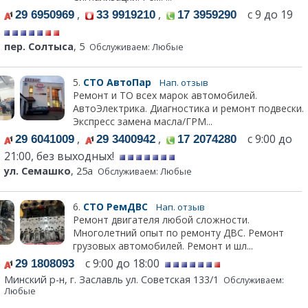
,
,
с 9 до 19
29 6950969
33 9919210
17 3959290
пер. Солтыса
, 5
Обслуживаем: Любые
5.
СТО АвтоПар
Нап. отзыв
Ремонт и ТО всех марок автомобилей.
АвтоЭлектрика. Диагностика и ремонт подвески.
Экспресс замена масла/ГРМ...
,
,
с 9:00 до
29 6041009
29 3400942
17 2074280
21:00, без выходных!
ул. Семашко
, 25а
Обслуживаем: Любые
6.
СТО РемДВС
Нап. отзыв
Ремонт двигателя любой сложности.
Многолетний опыт по ремонту ДВС. Ремонт
грузовых автомобилей. Ремонт и шл...
с 9:00 до 18:00
29 1808093
Минский р-н, г. Заславль ул. Советская 133/1
Обслуживаем:
Любые