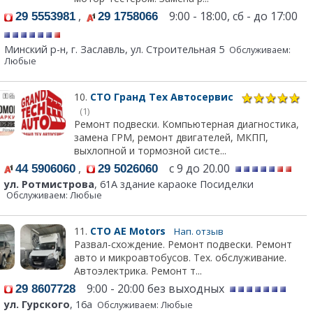
,
9:00 - 18:00, сб - до 17:00
29 5553981
29 1758066
Минский р-н, г. Заславль, ул. Строительная 5
Обслуживаем:
Любые
10.
СТО Гранд Тех Автосервис
(1)
Ремонт подвески. Компьютерная диагностика,
замена ГРМ, ремонт двигателей, МКПП,
выхлопной и тормозной систе...
,
с 9 до 20.00
44 5906060
29 5026060
ул. Ротмистрова
, 61А здание караоке Посиделки
Обслуживаем: Любые
11.
СТО АЕ Моtors
Нап. отзыв
Развал-схождение. Ремонт подвески. Ремонт
авто и микроавтобусов. Тех. обслуживание.
Автоэлектрика. Ремонт т...
9:00 - 20:00 без выходных
29 8607728
ул. Гурского
, 16а
Обслуживаем: Любые