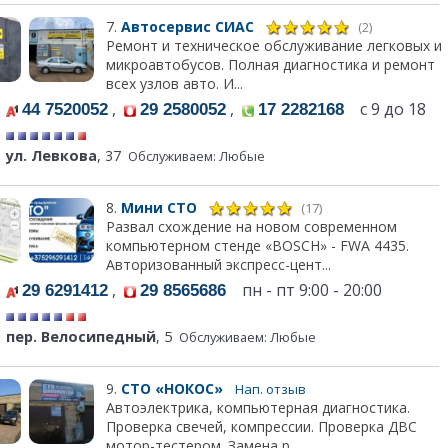
7.
Автосервис СИАС
(2)
Ремонт и техническое обслуживание легковых и
микроавтобусов. Полная диагностика и ремонт
всех узлов авто. И...
,
,
с 9 до 18
44 7520052
29 2580052
17 2282168
ул. Левкова
, 37
Обслуживаем: Любые
8.
Мини СТО
(17)
Развал схождение на новом современном
компьютерном стенде «BOSCH» - FWA 4435.
Авторизованный экспресс-цент...
,
пн - пт 9:00 - 20:00
29 6291412
29 8565686
пер. Велосипедный
, 5
Обслуживаем: Любые
9.
СТО «НОКОС»
Нап. отзыв
Автоэлектрика, компьютерная диагностика.
Проверка свечей, компрессии. Проверка ДВС
мотор-тестером. Замена р...