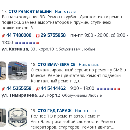
17.
СТО Ремонт машин
Нап. отзыв
Развал-схождение 3D. Ремонт турбин. Диагностика и ремонт
подвески. Замена амортизаторов и пружин, ступичных
подшипников. З...
,
пн-пт 9:00 - 20:00, сб 9:00 -
44 7480000
29 5755958
18:00
ул. Казинца
, 33 , корп.10
Обслуживаем: Любые
18.
СТО BMW-SERVICE
Нап. отзыв
Специализированный сервис по ремонту БМВ в
Минске. Ремонт двигателя. Ремонт подвески.
Капитальный ремонт дв...
,
9:00 - 19:00
44 5355559
44 5444462
ул. Тимирязева
, 29 , корп.2
Обслуживаем: Любые
19.
СТО ГУД ГАРАЖ
Нап. отзыв
Полное ТО и ремонт авто. Ремонт
АвтоЭлектрики любой сложности. Ремонт
генераторов, стартеров. Ремонт двигат...