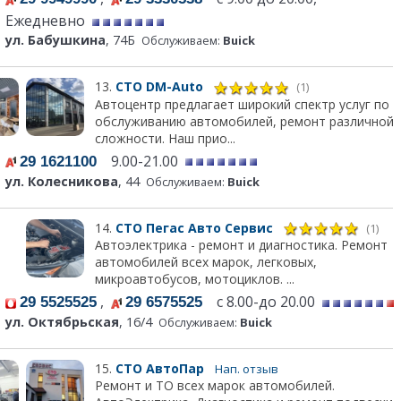
Ежедневно
ул. Бабушкина
, 74Б
Обслуживаем:
Buick
13.
СТО DM-Auto
(1)
Автоцентр предлагает широкий спектр услуг по
обслуживанию автомобилей, ремонт различной
сложности. Наш прио...
9.00-21.00
29 1621100
ул. Колесникова
, 44
Обслуживаем:
Buick
14.
СТО Пегас Авто Сервис
(1)
Автоэлектрика - ремонт и диагностика. Ремонт
автомобилей всех марок, легковых,
микроавтобусов, мотоциклов. ...
,
с 8.00-до 20.00
29 5525525
29 6575525
ул. Октябрьская
, 16/4
Обслуживаем:
Buick
15.
СТО АвтоПар
Нап. отзыв
Ремонт и ТО всех марок автомобилей.