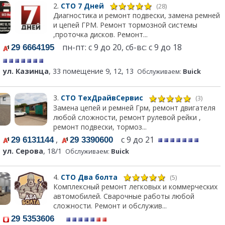
2.
СТО 7 Дней
(28)
Диагностика и ремонт подвески, замена ремней
и цепей ГРМ. Ремонт тормозной системы
,проточка дисков. Ремонт...
пн-пт: с 9 до 20, сб-вс: с 9 до 18
29 6664195
ул. Казинца
, 33 помещение 9, 12, 13
Обслуживаем:
Buick
3.
СТО ТехДрайвСервис
(3)
Замена цепей и ремней Грм, ремонт двигателя
любой сложности, ремонт рулевой рейки ,
ремонт подвески, тормоз...
,
с 9 до 21
29 6131144
29 3390600
ул. Серова
, 18/1
Обслуживаем:
Buick
4.
СТО Два болта
(5)
Комплексный ремонт легковых и коммерческих
автомобилей. Сварочные работы любой
сложности. Ремонт и обслужив...
29 5353606