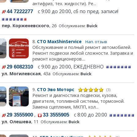
антифриз, тех. жидкости). Ре...
с 9:00 до 20:00, сб по пред. записи!
44 7222277
пер. Корженевского
, 26
Обслуживаем:
Buick
8.
СТО MaxShinService
Нап. отзыв
Обслуживание и полный ремонт автомобилей.
Ремонт подвески любой сложности. Заправка и
ремонт кондиционеров....
с 9:00 до 20:00, ЕЖЕДНЕВНО
29 6082310
ул. Могилевская
, 43а
Обслуживаем:
Buick
9.
СТО Эво Моторс
(3)
Ремонт и диагностика подвески, кузова,
двигателя, топливной системы, тормозной.
Замена сцепления, МКПП, кол...
,
с 8:00 до 20:00
29 3555900
33 3555905
ул. Олешева
, 11
Обслуживаем:
Buick