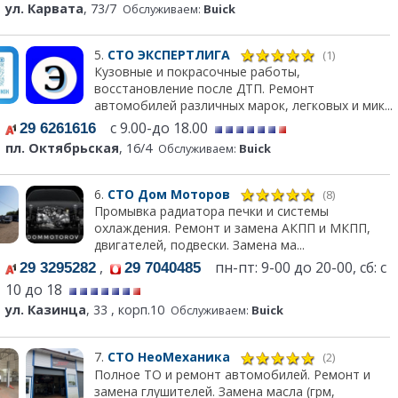
ул. Карвата
, 73/7
Обслуживаем:
Buick
5.
СТО ЭКСПЕРТЛИГА
(1)
Кузовные и покрасочные работы,
восстановление после ДТП. Ремонт
автомобилей различных марок, легковых и мик...
с 9.00-до 18.00
29 6261616
пл. Октябрьская
, 16/4
Обслуживаем:
Buick
6.
СТО Дом Моторов
(8)
Промывка радиатора печки и системы
охлаждения. Ремонт и замена АКПП и МКПП,
двигателей, подвески. Замена ма...
,
пн-пт: 9-00 до 20-00, сб: с
29 3295282
29 7040485
10 до 18
ул. Казинца
, 33 , корп.10
Обслуживаем:
Buick
7.
СТО НеоМеханика
(2)
Полное ТО и ремонт автомобилей. Ремонт и
замена глушителей. Замена масла (грм,