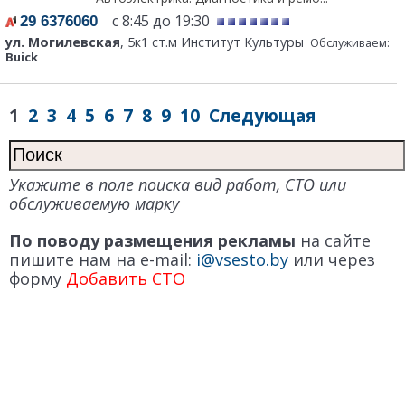
с 8:45 до 19:30
29 6376060
ул. Могилевская
, 5к1 ст.м Институт Культуры
Обслуживаем:
Buick
1
2
3
4
5
6
7
8
9
10
Следующая
Укажите в поле поиска вид работ, СТО или
обслуживаемую марку
По поводу размещения рекламы
на сайте
пишите нам на e-mail:
i@vsesto.by
или через
форму
Добавить СТО