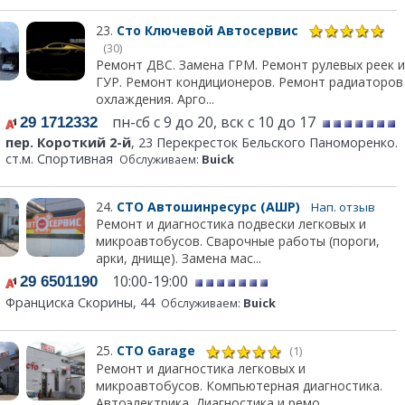
23.
Сто Ключевой Автосервис
(30)
Ремонт ДВС. Замена ГРМ. Ремонт рулевых реек и
ГУР. Ремонт кондиционеров. Ремонт радиаторов
охлаждения. Арго...
пн-сб с 9 до 20, вск с 10 до 17
29 1712332
пер. Короткий 2-й
, 23 Перекресток Бельского Паноморенко.
ст.м. Спортивная
Обслуживаем:
Buick
24.
СТО Автошинресурс (АШР)
Нап. отзыв
Ремонт и диагностика подвески легковых и
микроавтобусов. Сварочные работы (пороги,
арки, днище). Замена мас...
10:00-19:00
29 6501190
Франциска Скорины, 44
Обслуживаем:
Buick
25.
СТО Garage
(1)
Ремонт и диагностика легковых и
микроавтобусов. Компьютерная диагностика.
Автоэлектрика. Диагностика и ремо...