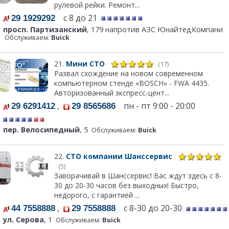
рулевой рейки. Ремонт...
с 8 до 21
29 1929292
просп. Партизанский
, 179 напротив АЗС ЮнайтедКомпани
Обслуживаем:
Buick
21.
Мини СТО
(17)
Развал схождение на новом современном
компьютерном стенде «BOSCH» - FWA 4435.
Авторизованный экспресс-цент...
,
пн - пт 9:00 - 20:00
29 6291412
29 8565686
пер. Велосипедный
, 5
Обслуживаем:
Buick
22.
СТО компании Шанссервис
(5)
Заворачивай в Шанссервис! Вас ждут здесь с 8-
30 до 20-30 часов без выходных! Быстро,
недорого, с гарантией ...
,
с 8-30 до 20-30
44 7558888
29 7558888
ул. Серова
, 1
Обслуживаем:
Buick