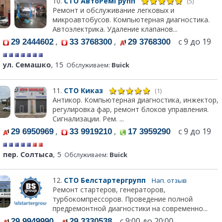
10.
СТО АвтоРемГрупп
(5)
Ремонт и обслуживание легковых и
микроавтобусов. Компьютерная диагностика.
Автоэлектрика. Удаление клапанов...
,
,
с 9 до 19
29 2444602
33 3768300
29 3768300
ул. Семашко
, 15
Обслуживаем:
Buick
11.
СТО Киказ
(1)
Антикор. Компьютерная диагностика, инжектор,
регулировка фар, ремонт блоков управления.
Сигнализации. Рем. ...
,
,
с 9 до 19
29 6950969
33 9919210
17 3959290
пер. Солтыса
, 5
Обслуживаем:
Buick
12.
СТО Белстартергрупп
Нап. отзыв
Ремонт стартеров, генераторов,
турбокомпрессоров. Проведение полной
предремонтной диагностики на современно...
,
с 9:00 до 20:00,
29 9949990
29 3330538