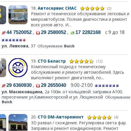
18.
Автосервис СИАС
(2)
Ремонт и техническое обслуживание легковых и
микроавтобусов. Полная диагностика и ремонт
всех узлов авто. И...
,
,
с 9 до 18
44 7520052
29 2580052
17 2282168
ул. Левкова
, 37
Обслуживаем:
Buick
19.
СТО Беластр
(12)
Комплексный подход к техническому
обслуживанию и ремонту автомобилей. Здесь
выполняют ремонт двигателей, по...
,
9:00-21:00
29 6360930
29 2655040
ул. Масюковщина
, 2а 100м. от кольцевой. заправка А100.
пересечение ул.Каменногорской и ул. Люцинской
Обслуживаем:
Buick
20.
СТО DM-Авторемонт
(4)
3D развал / схождение. Регулировка света фар.
Заправка и ремонт кондиционеров. Ремонт