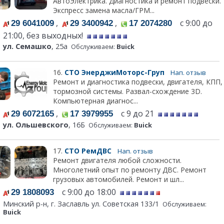
АвтоЭлектрика. Диагностика и ремонт подвески.
Экспресс замена масла/ГРМ...
,
,
с 9:00 до
29 6041009
29 3400942
17 2074280
21:00, без выходных!
ул. Семашко
, 25а
Обслуживаем:
Buick
16.
СТО ЭнерджиМоторс-Груп
Нап. отзыв
Ремонт и диагностика подвески, двигателя, КПП,
тормозной системы. Развал-схождение 3D.
Компьютерная диагнос...
,
с 9 до 21
29 6072165
17 3979955
ул. Ольшевского
, 16Б
Обслуживаем:
Buick
17.
СТО РемДВС
Нап. отзыв
Ремонт двигателя любой сложности.
Многолетний опыт по ремонту ДВС. Ремонт
грузовых автомобилей. Ремонт и шл...
с 9:00 до 18:00
29 1808093
Минский р-н, г. Заславль ул. Советская 133/1
Обслуживаем:
Buick