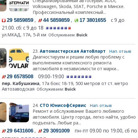
Специализированный автосервис AUDI,
Volkswagen, Skoda, SEAT, Porsche в Минске.
Профессиональный комплекcный...
,
,
с 9 до
29 5859859
44 5859859
17 3801655
21.00. сб: с 9 до 18
ул.МКАД, 17А, 5-й км
Обслуживаем:
Buick
23.
Автомастерская АвтоВларт
Нап. отзыв
Диагностируем и решим любую проблему с
выполнением комплексного ремонта
автомобиля в независимости от марки...
09:00-19:00
29 6578508
пер. Кабушкина
, 17а бокс 18-19, 500 метров от ст. метро
Автозаводская
Обслуживаем:
Buick
24.
СТО ЮнисофСервис
Нап. отзыв
Ремонт и обслуживание Вашего любимого
автомобиля. Центр города, легко найти, удобно
подъехать. Любые ра...
,
пн-пт 09.00 по 19.00, сб по
29 6431606
29 3091009