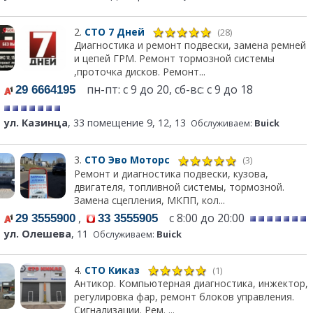
2.
СТО 7 Дней
(28)
Диагностика и ремонт подвески, замена ремней
и цепей ГРМ. Ремонт тормозной системы
,проточка дисков. Ремонт...
пн-пт: с 9 до 20, сб-вс: с 9 до 18
29 6664195
ул. Казинца
, 33 помещение 9, 12, 13
Обслуживаем:
Buick
3.
СТО Эво Моторс
(3)
Ремонт и диагностика подвески, кузова,
двигателя, топливной системы, тормозной.
Замена сцепления, МКПП, кол...
,
с 8:00 до 20:00
29 3555900
33 3555905
ул. Олешева
, 11
Обслуживаем:
Buick
4.
СТО Киказ
(1)
Антикор. Компьютерная диагностика, инжектор,
регулировка фар, ремонт блоков управления.
Сигнализации. Рем. ...