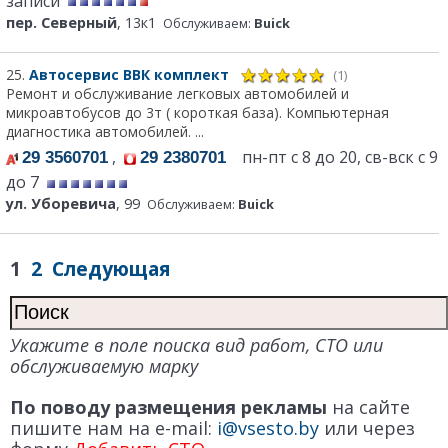
записи
пер. Северный
, 13к1
Обслуживаем:
Buick
25.
Автосервис ВВК комплект
(1)
Ремонт и обслуживание легковых автомобилей и
микроавтобусов до 3т ( короткая база). Компьютерная
диагностика автомобилей. ...
,
пн-пт с 8 до 20, св-вск с 9
29 3560701
29 2380701
до 7
ул. Уборевича
, 99
Обслуживаем:
Buick
1
2
Следующая
Укажите в поле поиска вид работ, СТО или
обслуживаемую марку
По поводу размещения рекламы
на сайте
пишите нам на e-mail:
i@vsesto.by
или через