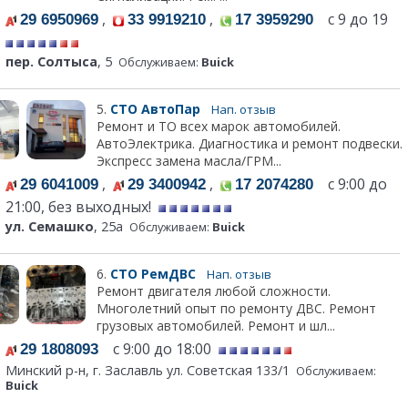
,
,
с 9 до 19
29 6950969
33 9919210
17 3959290
пер. Солтыса
, 5
Обслуживаем:
Buick
5.
СТО АвтоПар
Нап. отзыв
Ремонт и ТО всех марок автомобилей.
АвтоЭлектрика. Диагностика и ремонт подвески.
Экспресс замена масла/ГРМ...
,
,
с 9:00 до
29 6041009
29 3400942
17 2074280
21:00, без выходных!
ул. Семашко
, 25а
Обслуживаем:
Buick
6.
СТО РемДВС
Нап. отзыв
Ремонт двигателя любой сложности.
Многолетний опыт по ремонту ДВС. Ремонт
грузовых автомобилей. Ремонт и шл...
с 9:00 до 18:00
29 1808093
Минский р-н, г. Заславль ул. Советская 133/1
Обслуживаем:
Buick