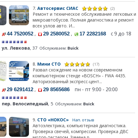
7.
Автосервис СИАС
(2)
Ремонт и техническое обслуживание легковых и
микроавтобусов. Полная диагностика и ремонт
всех узлов авто. И...
,
,
с 9 до 18
44 7520052
29 2580052
17 2282168
ул. Левкова
, 37
Обслуживаем:
Buick
8.
Мини СТО
(17)
Развал схождение на новом современном
компьютерном стенде «BOSCH» - FWA 4435.
Авторизованный экспресс-цент...
,
пн - пт 9:00 - 20:00
29 6291412
29 8565686
пер. Велосипедный
, 5
Обслуживаем:
Buick
9.
СТО «НОКОС»
Нап. отзыв
Автоэлектрика, компьютерная диагностика.
Проверка свечей, компрессии. Проверка ДВС
мотор-тестером. Замена р...