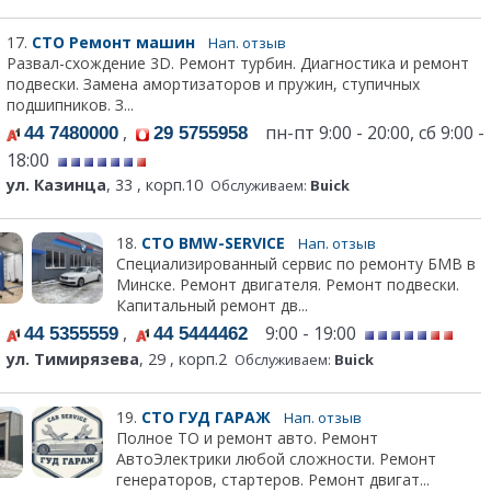
17.
СТО Ремонт машин
Нап. отзыв
Развал-схождение 3D. Ремонт турбин. Диагностика и ремонт
подвески. Замена амортизаторов и пружин, ступичных
подшипников. З...
,
пн-пт 9:00 - 20:00, сб 9:00 -
44 7480000
29 5755958
18:00
ул. Казинца
, 33 , корп.10
Обслуживаем:
Buick
18.
СТО BMW-SERVICE
Нап. отзыв
Специализированный сервис по ремонту БМВ в
Минске. Ремонт двигателя. Ремонт подвески.
Капитальный ремонт дв...
,
9:00 - 19:00
44 5355559
44 5444462
ул. Тимирязева
, 29 , корп.2
Обслуживаем:
Buick
19.
СТО ГУД ГАРАЖ
Нап. отзыв
Полное ТО и ремонт авто. Ремонт
АвтоЭлектрики любой сложности. Ремонт
генераторов, стартеров. Ремонт двигат...