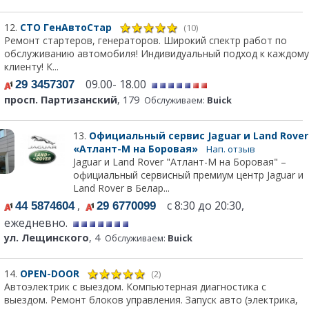
12.
СТО ГенАвтоСтар
(10)
Ремонт стартеров, генераторов. Широкий спектр работ по
обслуживанию автомобиля! Индивидуальный подход к каждому
клиенту! К...
09.00- 18.00
29 3457307
просп. Партизанский
, 179
Обслуживаем:
Buick
13.
Официальный сервис Jaguar и Land Rover
«Атлант-М на Боровая»
Нап. отзыв
Jaguar и Land Rover "Атлант-М на Боровая" –
официальный сервисный премиум центр Jaguar и
Land Rover в Белар...
,
с 8:30 до 20:30,
44 5874604
29 6770099
ежедневно.
ул. Лещинского
, 4
Обслуживаем:
Buick
14.
OPEN-DOOR
(2)
Автоэлектрик с выездом. Компьютерная диагностика с
выездом. Ремонт блоков управления. Запуск авто (электрика,