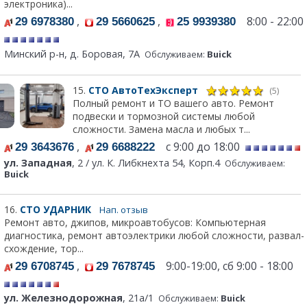
электроника)...
,
,
8:00 - 22:00
29 6978380
29 5660625
25 9939380
Минский р-н, д. Боровая, 7А
Обслуживаем:
Buick
15.
СТО АвтоТехЭксперт
(5)
Полный ремонт и ТО вашего авто. Ремонт
подвески и тормозной системы любой
сложности. Замена масла и любых т...
,
с 9:00 до 18:00
29 3643676
29 6688222
ул. Западная
, 2 / ул. К. Либкнехта 54, Корп.4
Обслуживаем:
Buick
16.
СТО УДАРНИК
Нап. отзыв
Ремонт авто, джипов, микроавтобусов: Компьютерная
диагностика, ремонт автоэлектрики любой сложности, развал-
схождение, тор...
,
9:00-19:00, сб 9:00 - 18:00
29 6708745
29 7678745
ул. Железнодорожная
, 21а/1
Обслуживаем:
Buick