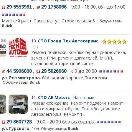
,
9:00 - 18:00, сб - до 17:00
29 5553981
29 1758066
Минский р-н, г. Заславль, ул. Строительная 5
Обслуживаем:
Buick
10.
СТО Гранд Тех Автосервис
(1)
Ремонт подвески. Компьютерная диагностика,
замена ГРМ, ремонт двигателей, МКПП,
выхлопной и тормозной систе...
,
с 9 до 20.00
44 5906060
29 5026060
ул. Ротмистрова
, 61А здание караоке Посиделки
Обслуживаем:
Buick
11.
СТО АЕ Моtors
Нап. отзыв
Развал-схождение. Ремонт подвески. Ремонт
авто и микроавтобусов. Тех. обслуживание.
Автоэлектрика. Ремонт т...
9:00 - 20:00 без выходных
29 8607728
ул. Гурского
, 16а
Обслуживаем:
Buick