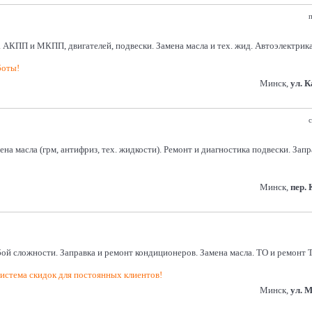
п
 АКПП и МКПП, двигателей, подвески. Замена масла и тех. жид. Автоэлектрика
боты!
Минск,
ул. 
с
на масла (грм, антифриз, тех. жидкости). Ремонт и диагностика подвески. Зап
Минск,
пер.
й сложности. Заправка и ремонт кондиционеров. Замена масла. ТО и ремонт 
истема скидок для постоянных клиентов!
Минск,
ул. 