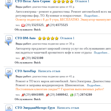
СТО Пегас Авто Сервис
Отзывов 1
12
Виды работ:
диагностика подвески цена от 41 р.
Автоэлектрика - ремонт и диагностика. Ремонт автомобилей всех м
регулировка фар, ТО. Кузовные и покрасочные.
Подробнее...
Осмотр подвески с 8 до 9 утра, БЕСПЛАТНО. Эвакуатор-манипулято
(29)
5525525
,
(29)
6575525
тел.
Обслуживаем:
Buick
СТО DM-Auto
Отзывов 1
13
Виды работ:
диагностика подвески цена от 30 р.
Автоцентр предлагает широкий спектр услуг по обслуживанию авт
насладиться чашечкой ароматного кофе в зоне отдыха
Подробнее...
(29)
1621100
тел.
Обслуживаем:
Buick
СТО АвтоПар
Написать отзыв
14
Виды работ:
диагностика подвески цена от 41 р.
Ремонт и ТО всех марок автомобилей. АвтоЭлектрика. Диагностик
Ремонт и заправка кондиционеров. Шиномонтаж.
Подробнее...
Постоянным клиентам скидка!!! Гарантия выполненных работ!
(29)
6041009
,
(29)
3400942
,
(17)
2074280
тел.
Обслуживаем:
Buick
СТО ЭнерджиМоторс-Груп
Написать отзыв
15