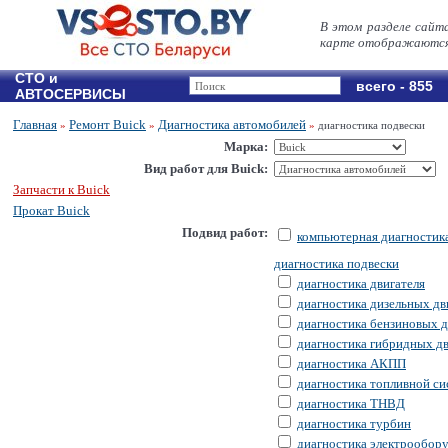
В этом разделе сайт
карте отображаются 
СТО и
всего - 855
АВТОСЕРВИСЫ
Главная
Ремонт Buick
Диагностика автомобилей
»
»
»
диагностика подвески
Марка:
Вид работ для Buick:
Запчасти к Buick
Прокат Buick
Подвид работ:
компьютерная диагностик
диагностика подвески
диагностика двигателя
диагностика дизельных дв
диагностика бензиновых д
диагностика гибридных дв
диагностика АКПП
диагностика топливной с
диагностика ТНВД
диагностика турбин
диагностика электрообор