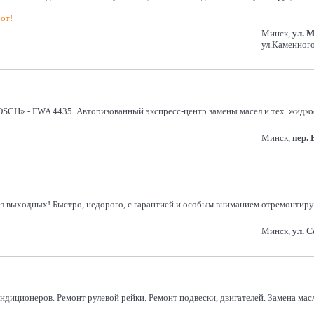
от!
Минск,
ул. 
ул.Каменного
SCH» - FWA 4435. Авторизованный экспресс-центр замены масел и тех. жидк
Минск,
пер.
 без выходных! Быстро, недорого, с гарантией и особым вниманием отремонти
Минск,
ул. 
кондиционеров. Ремонт рулевой рейки. Ремонт подвески, двигателей. Замена м