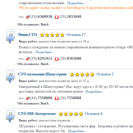
современным технологиям.
Подробнее...
0% по карте халва, халва+ и АвтоКарта! Гарантия выполненных раб
(29)
6360930
,
(29)
2655040
тел.
Обслуживаем:
Buick
Мини СТО
Отзывов 17
19
Виды работ:
диагностика подвески цена от 34 р.
Развал схождение на новом современном компьютерном стенде «BO
колодок.
Подробнее...
(29)
6291412
,
(29)
8565686
тел.
Обслуживаем:
Buick
СТО компании Шанссервис
Отзывов 5
20
Виды работ:
диагностика подвески цена от 35 р.
Заворачивай в Шанссервис! Вас ждут здесь с 8-30 до 20-30 часов
доставка запчастей по оптовым ценам
Подробнее...
(44)
7558888
,
(29)
7558888
тел.
Обслуживаем:
Buick
СТО DM-Авторемонт
Отзывов 4
21
Виды работ:
диагностика подвески ...
3D развал / схождение. Регулировка света фар. Заправка и ремонт 
подвески. Высота ворот 3м.
Подробнее...