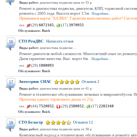
Виды работ:
диагностика подвески цена от 35 р.
Ремонт и диагностика подвески, двигателя, КПП, тормозной систем
ремонта с 2005 года. Высота ворот 3.5м
Подробнее...
Принимаем карты "ХАЛВА". Гарантия выполненных работ! Система
(29)
6072165
,
(17)
3979955
тел.
Обслуживаем:
Buick
СТО РемДВС
Написать отзыв
16
Виды работ:
диагностика подвески ...
Ремонт двигателя любой сложности. Многолетний опыт по ремонту 
Даем гарантию качества. Выс. ворот 6м.
Подробнее...
(29)
1808093
тел.
Обслуживаем:
Buick
Автосервис СИАС
Отзывов 2
17
Виды работ:
диагностика подвески цена от 41 р.
Ремонт и техническое обслуживание легковых и микроавтобусов. По
Проточка одного тормозного диска от 25р.
(44)
7520052
,
(29)
2580052
,
(17)
2282168
тел.
Обслуживаем:
Buick
СТО Беластр
Отзывов 12
18
Виды работ:
диагностика подвески цена от 38 р.
Комплексный подход к техническому обслуживанию и ремонту автом