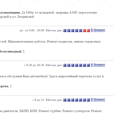
Масюковщина
, 2а 100м. от кольцевой. заправка А100. пересечение
рской и ул. Люцинской
пн - пт 9:00 - 20:00 Рабочие дни:
остей. Шиномонтажные работы. Ремонт подвески, замена тормозных
 Велосипедный
, 5
с 8-30 до 20-30 Рабочие дни:
руем и обслужим Ваш автомобиль! Здесь широчайший перечень услуг и
Серова
, 1
с 8 до 21 Рабочие дни:
асла двигателя, АКПП, КПП. Ремонт турбин. Ремонт суппортов. Ремонт