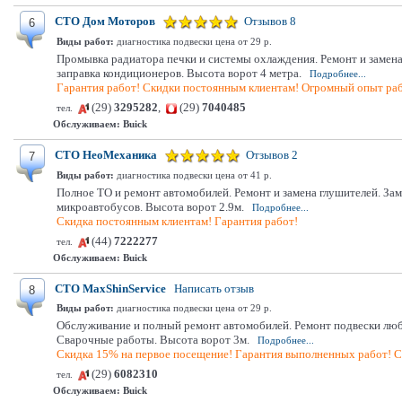
СТО Дом Моторов
Отзывов 8
6
Виды работ:
диагностика подвески цена от 29 р.
Промывка радиатора печки и системы охлаждения. Ремонт и замена
заправка кондиционеров. Высота ворот 4 метра.
Подробнее...
Гарантия работ! Скидки постоянным клиентам! Огромный опыт ра
(29)
3295282
,
(29)
7040485
тел.
Обслуживаем:
Buick
СТО НеоМеханика
Отзывов 2
7
Виды работ:
диагностика подвески цена от 41 р.
Полное ТО и ремонт автомобилей. Ремонт и замена глушителей. Заме
микроавтобусов. Высота ворот 2.9м.
Подробнее...
Скидка постоянным клиентам! Гарантия работ!
(44)
7222277
тел.
Обслуживаем:
Buick
СТО MaxShinService
Написать отзыв
8
Виды работ:
диагностика подвески цена от 29 р.
Обслуживание и полный ремонт автомобилей. Ремонт подвески любо
Сварочные работы. Высота ворот 3м.
Подробнее...
Скидка 15% на первое посещение! Гарантия выполненных работ! С
(29)
6082310
тел.
Обслуживаем:
Buick