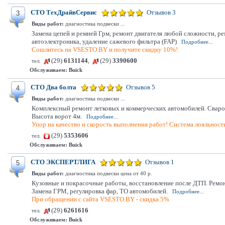
СТО ТехДрайвСервис
Отзывов 3
3
Виды работ:
диагностика подвески ...
Замена цепей и ремней Грм, ремонт двигателя любой сложности, ре
автоэлектроника, удаление сажевого фильтра (FAP)
Подробнее...
Сошлитесь на VSESTO.BY и получите скидку 10%!
(29)
6131144
,
(29)
3390600
тел.
Обслуживаем:
Buick
СТО Два болта
Отзывов 5
4
Виды работ:
диагностика подвески ...
Комплексный ремонт легковых и коммерческих автомобилей. Свароч
Высота ворот 4м.
Подробнее...
Упор на качество и скорость выполнения работ! Система лояльнос
(29)
5353606
тел.
Обслуживаем:
Buick
СТО ЭКСПЕРТЛИГА
Отзывов 1
5
Виды работ:
диагностика подвески цена от 40 р.
Кузовные и покрасочные работы, восстановление после ДТП. Ремон
Замена ГРМ, регулировка фар, ТО автомобилей.
Подробнее...
При обращении с сайта VSESTO.BY - скидка 5%
(29)
6261616
тел.
Обслуживаем:
Buick