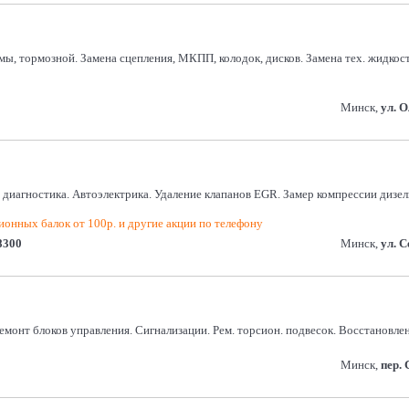
темы, тормозной. Замена сцепления, МКПП, колодок, дисков. Замена тех. жид
Минск,
ул. 
диагностика. Автоэлектрика. Удаление клапанов EGR. Замер компрессии дизель
ионных балок от 100р. и другие акции по телефону
8300
Минск,
ул. 
монт блоков управления. Сигнализации. Рем. торсион. подвесок. Восстановление
Минск,
пер.