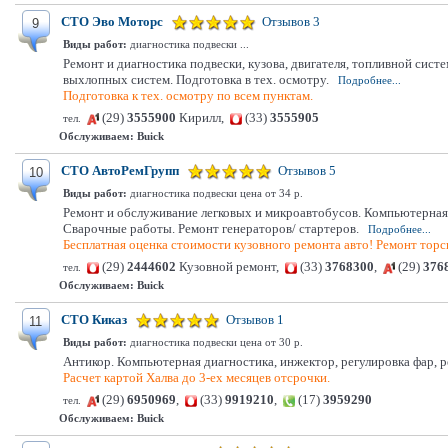
СТО Эво Моторс
Отзывов 3
9
Виды работ:
диагностика подвески ...
Ремонт и диагностика подвески, кузова, двигателя, топливной сис
выхлопных систем. Подготовка в тех. осмотру.
Подробнее...
Подготовка к тех. осмотру по всем пунктам.
(29)
3555900
Кирилл,
(33)
3555905
тел.
Обслуживаем:
Buick
СТО АвтоРемГрупп
Отзывов 5
10
Виды работ:
диагностика подвески цена от 34 р.
Ремонт и обслуживание легковых и микроавтобусов. Компьютерная 
Сварочные работы. Ремонт генераторов/ стартеров.
Подробнее...
Бесплатная оценка стоимости кузовного ремонта авто! Ремонт торс
(29)
2444602
Кузовной ремонт,
(33)
3768300
,
(29)
376
тел.
Обслуживаем:
Buick
СТО Киказ
Отзывов 1
11
Виды работ:
диагностика подвески цена от 30 р.
Антикор. Компьютерная диагностика, инжектор, регулировка фар, ре
Расчет картой Халва до 3-ех месяцев отсрочки.
(29)
6950969
,
(33)
9919210
,
(17)
3959290
тел.
Обслуживаем:
Buick