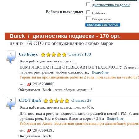
диагностика ходовой
Работа в выходные:
Суббота
Воскресенье
Buick / диагностика подвески - 170 орг.
из них 169 СТО по обслуживанию любых марок
Сто Бонус
Отзывов 188
1
Виды работ:
диагностика подвески ...
КОМПЛЕКСНАЯ ПОДГОТОВКА АВТО К ТЕХОСМОТРУ. Ремонт тормозной 
параметрам, ремонт любой сложности.,
Подробнее...
Гарантия на произведённые работы 2 года, при ссылке на vsesto.by
(29)
6238800
тел.
Обслуживаем:
Buick
... всего обслуж. марок - 46
СТО 7 Дней
Отзывов 28
2
Виды работ:
диагностика подвески цена от 40 р.
Диагностика и ремонт подвески, замена ремней и цепей ГРМ. Ремо
рулевых реек. Нал и безнал. Высота ворот - 3.8м
Подробнее...
Работаем по Халве. Бесплатная диагностика при дальнейшем ремонт
(29)
6664195
тел.
Обслуживаем:
Buick