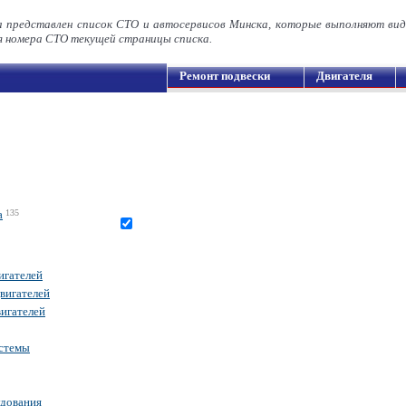
а представлен список СТО и автосервисов Минска, которые выполняют ви
номера СТО текущей страницы списка.
Ремонт подвески
Двигателя
а
135
игателей
вигателей
игателей
истемы
удования