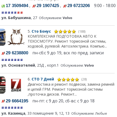
,
,
9:00 - 18:00
17 3509494
29 1907425
29 6723206
ул. Бабушкина
, 27
Обслуживаем:
Volvo
5.
Сто Бонус
(188)
КОМПЛЕКСНАЯ ПОДГОТОВКА АВТО К
ТЕХОСМОТРУ. Ремонт тормозной системы,
ходовой, рулевой. Автоэлектрика. Компью...
пн-сб:с 9 до 19, вск по пред. записи
29 6238800
ул. Основателей
, 25Д , корп.1
Обслуживаем:
Volvo
6.
СТО 7 Дней
(28)
Диагностика и ремонт подвески, замена ремней
и цепей ГРМ. Ремонт тормозной системы
,проточка дисков. Ремонт...
пн-пт: с 9 до 20, сб-вс: с 9 до 18
29 6664195
ул. Казинца
, 33 помещение 9, 12, 13
Обслуживаем: Любые