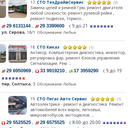
17.
СТО ТехДрайвСервис
(3)
Замена цепей и ремней Грм, ремонт двигателя
любой сложности, ремонт рулевой рейки ,
ремонт подвески, тормоз...
,
с 9 до 21
29 6131144
29 3390600
ул. Серова
, 18/1
Обслуживаем: Любые
18.
СТО Киказ
(1)
Антикор. Компьютерная диагностика, инжектор,
регулировка фар, ремонт блоков управления.
Сигнализации. Рем. ...
,
,
с 9 до 19
29 6950969
33 9919210
17 3959290
пер. Солтыса
, 5
Обслуживаем: Любые
19.
СТО Пегас Авто Сервис
(1)
Автоэлектрика - ремонт и диагностика. Ремонт
автомобилей всех марок, легковых,
микроавтобусов, мотоциклов. ...
,
с 8.00-до 20.00
29 5525525
29 6575525