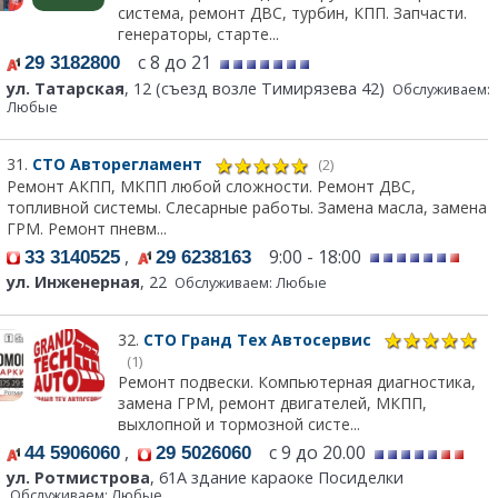
система, ремонт ДВС, турбин, КПП. Запчасти.
генераторы, старте...
с 8 до 21
29 3182800
ул. Татарская
, 12 (съезд возле Тимирязева 42)
Обслуживаем:
Любые
31.
СТО Авторегламент
(2)
Ремонт АКПП, МКПП любой сложности. Ремонт ДВС,
топливной системы. Слесарные работы. Замена масла, замена
ГРМ. Ремонт пневм...
,
9:00 - 18:00
33 3140525
29 6238163
ул. Инженерная
, 22
Обслуживаем: Любые
32.
СТО Гранд Тех Автосервис
(1)
Ремонт подвески. Компьютерная диагностика,
замена ГРМ, ремонт двигателей, МКПП,
выхлопной и тормозной систе...
,
с 9 до 20.00
44 5906060
29 5026060
ул. Ротмистрова
, 61А здание караоке Посиделки
Обслуживаем: Любые