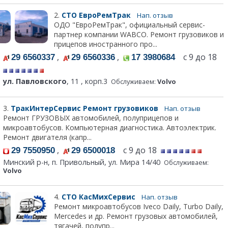
2.
СТО ЕвроРемТрак
Нап. отзыв
ОДО "ЕвроРемТрак", официальный сервис-
партнер компании WABCO. Ремонт грузовиков и
прицепов иностранного про...
,
,
с 9 до 18
29 6560337
29 6560336
17 3980684
ул. Павловского
, 11 , корп.3
Обслуживаем:
Volvo
3.
ТракИнтерСервис Ремонт грузовиков
Нап. отзыв
Ремонт ГРУЗОВЫХ автомобилей, полуприцепов и
микроавтобусов. Компьютерная диагностика. Автоэлектрик.
Ремонт двигателя (капр...
,
с 9 до 18
29 7550950
29 6500018
Минский р-н, п. Привольный, ул. Мира 14/40
Обслуживаем:
Volvo
4.
СТО КасМихСервис
Нап. отзыв
Ремонт микроавтобусов Iveco Daily, Turbo Daily,
Mercedes и др. Ремонт грузовых автомобилей,
тягачей, полупр...