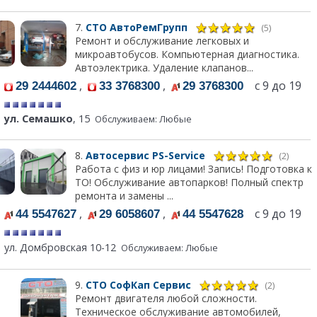
7.
СТО АвтоРемГрупп
(5)
Ремонт и обслуживание легковых и
микроавтобусов. Компьютерная диагностика.
Автоэлектрика. Удаление клапанов...
,
,
с 9 до 19
29 2444602
33 3768300
29 3768300
ул. Семашко
, 15
Обслуживаем: Любые
8.
Автосервис PS-Service
(2)
Работа с физ и юр лицами! Запись! Подготовка к
ТО! Обслуживание автопарков! Полный спектр
ремонта и замены ...
,
,
с 9 до 19
44 5547627
29 6058607
44 5547628
ул. Домбровская 10-12
Обслуживаем: Любые
9.
СТО СофКап Сервис
(2)
Ремонт двигателя любой сложности.
Техническое обслуживание автомобилей,