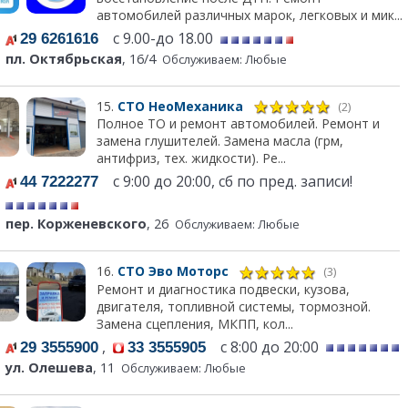
автомобилей различных марок, легковых и мик...
с 9.00-до 18.00
29 6261616
пл. Октябрьская
, 16/4
Обслуживаем: Любые
15.
СТО НеоМеханика
(2)
Полное ТО и ремонт автомобилей. Ремонт и
замена глушителей. Замена масла (грм,
антифриз, тех. жидкости). Ре...
с 9:00 до 20:00, сб по пред. записи!
44 7222277
пер. Корженевского
, 26
Обслуживаем: Любые
16.
СТО Эво Моторс
(3)
Ремонт и диагностика подвески, кузова,
двигателя, топливной системы, тормозной.
Замена сцепления, МКПП, кол...
,
с 8:00 до 20:00
29 3555900
33 3555905
ул. Олешева
, 11
Обслуживаем: Любые