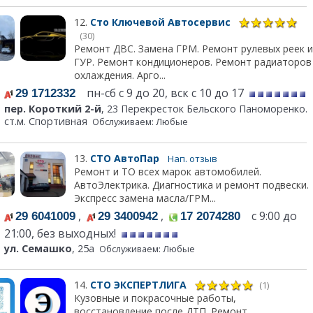
12.
Сто Ключевой Автосервис
(30)
Ремонт ДВС. Замена ГРМ. Ремонт рулевых реек и
ГУР. Ремонт кондиционеров. Ремонт радиаторов
охлаждения. Арго...
пн-сб с 9 до 20, вск с 10 до 17
29 1712332
пер. Короткий 2-й
, 23 Перекресток Бельского Паноморенко.
ст.м. Спортивная
Обслуживаем: Любые
13.
СТО АвтоПар
Нап. отзыв
Ремонт и ТО всех марок автомобилей.
АвтоЭлектрика. Диагностика и ремонт подвески.
Экспресс замена масла/ГРМ...
,
,
с 9:00 до
29 6041009
29 3400942
17 2074280
21:00, без выходных!
ул. Семашко
, 25а
Обслуживаем: Любые
14.
СТО ЭКСПЕРТЛИГА
(1)
Кузовные и покрасочные работы,
восстановление после ДТП. Ремонт