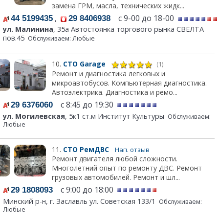
замена ГРМ, масла, технических жидк...
,
с 9-00 до 18-00
44 5199435
29 8406938
ул. Малинина
, 35а Автостоянка торгового рынка СВЕЛТА
пов.45
Обслуживаем: Любые
10.
СТО Garage
(1)
Ремонт и диагностика легковых и
микроавтобусов. Компьютерная диагностика.
Автоэлектрика. Диагностика и ремо...
с 8:45 до 19:30
29 6376060
ул. Могилевская
, 5к1 ст.м Институт Культуры
Обслуживаем:
Любые
11.
СТО РемДВС
Нап. отзыв
Ремонт двигателя любой сложности.
Многолетний опыт по ремонту ДВС. Ремонт
грузовых автомобилей. Ремонт и шл...
с 9:00 до 18:00
29 1808093
Минский р-н, г. Заславль ул. Советская 133/1
Обслуживаем:
Любые