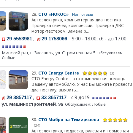
28.
СТО «НОКОС»
Нап. отзыв
Автоэлектрика, компьютерная диагностика.
Проверка свечей, компрессии. Проверка ДВС
мотор-тестером. Замена р...
,
9:00 - 18:00, сб - до 17:00
29 5553981
29 1758066
Минский р-н, г. Заславль, ул. Строительная 5
Обслуживаем:
Любые
29.
СТО Energy Centre
(3)
СТО Energy Centre – это комплексная помощь
Вашему автомобилю. У нас Вы можете провести
диагностику, выявить...
,
с 9 до19
29 3857117
33 3657117
ул. Машиностроителей
, 9а
Обслуживаем: Любые
30.
СТО Мибро на Тимирязева
(24)
Автоэлектрика, подвеска, рулевая и тормозная