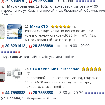
,
9:00-21:00
29 6360930
29 2655040
ул. Масюковщина
, 2а 100м. от кольцевой. заправка А100.
пересечение ул.Каменногорской и ул. Люцинской
Обслуживаем:
Любые
23.
Мини СТО
(17)
Развал схождение на новом современном
компьютерном стенде «BOSCH» - FWA 4435.
Авторизованный экспресс-цент...
,
пн - пт 9:00 - 20:00
29 6291412
29 8565686
пер. Велосипедный
, 5
Обслуживаем: Любые
24.
СТО компании Шанссервис
(5)
Заворачивай в Шанссервис! Вас ждут здесь с 8-
30 до 20-30 часов без выходных! Быстро,
недорого, с гарантией ...
,
с 8-30 до 20-30
44 7558888
29 7558888
ул. Серова
, 1
Обслуживаем: Любые