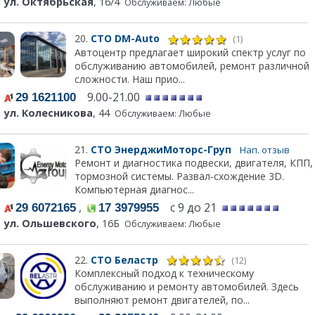
ул. Октябрьская
, 16/4
Обслуживаем: Любые
20.
СТО DM-Auto
(1)
Автоцентр предлагает широкий спектр услуг по
обслуживанию автомобилей, ремонт различной
сложности. Наш прио...
9.00-21.00
29 1621100
ул. Колесникова
, 44
Обслуживаем: Любые
21.
СТО ЭнерджиМоторс-Груп
Нап. отзыв
Ремонт и диагностика подвески, двигателя, КПП,
тормозной системы. Развал-схождение 3D.
Компьютерная диагнос...
,
с 9 до 21
29 6072165
17 3979955
ул. Ольшевского
, 16Б
Обслуживаем: Любые
22.
СТО Беластр
(12)
Комплексный подход к техническому
обслуживанию и ремонту автомобилей. Здесь
выполняют ремонт двигателей, по...