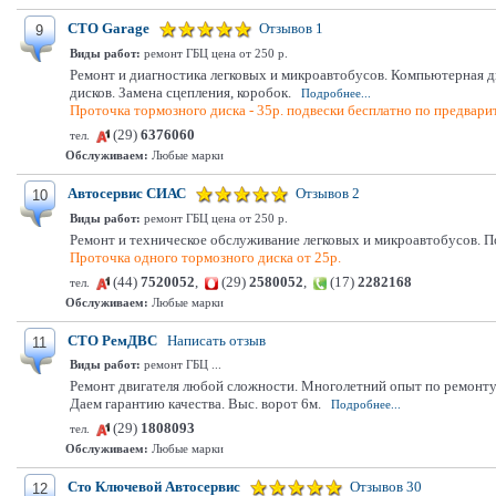
СТО Garage
Отзывов 1
9
Виды работ:
ремонт ГБЦ цена от 250 р.
Ремонт и диагностика легковых и микроавтобусов. Компьютерная ди
дисков. Замена сцепления, коробок.
Подробнее...
Проточка тормозного диска - 35р. подвески бесплатно по предвари
(29)
6376060
тел.
Обслуживаем:
Любые марки
Автосервис СИАС
Отзывов 2
10
Виды работ:
ремонт ГБЦ цена от 250 р.
Ремонт и техническое обслуживание легковых и микроавтобусов. По
Проточка одного тормозного диска от 25р.
(44)
7520052
,
(29)
2580052
,
(17)
2282168
тел.
Обслуживаем:
Любые марки
СТО РемДВС
Написать отзыв
11
Виды работ:
ремонт ГБЦ ...
Ремонт двигателя любой сложности. Многолетний опыт по ремонту 
Даем гарантию качества. Выс. ворот 6м.
Подробнее...
(29)
1808093
тел.
Обслуживаем:
Любые марки
Сто Ключевой Автосервис
Отзывов 30
12