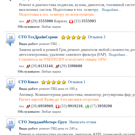
Ремонт и диагностика подвески, кузова, двигателя, топливной сис
выхлопных систем. Подготовка в тех. осмотру.
Подробнее...
Подготовка к тех. осмотру по всем пунктам.
(29)
3555900
Кирилл,
(33)
3555905
тел.
Обслуживаем:
Любые марки
СТО ТехДрайвСервис
Отзывов 3
16
Виды работ:
ремонт ГБЦ ...
Замена цепей и ремней Грм, ремонт двигателя любой сложности, ре
автоэлектроника, удаление сажевого фильтра (FAP)
Подробнее...
Сошлитесь на VSESTO.BY и получите скидку 10%!
(29)
6131144
,
(29)
3390600
тел.
Обслуживаем:
Любые марки
СТО Киказ
Отзывов 1
17
Виды работ:
ремонт ГБЦ цена от 180 р.
Антикор. Компьютерная диагностика, инжектор, регулировка фар, ре
Расчет картой Халва до 3-ех месяцев отсрочки.
(29)
6950969
,
(33)
9919210
,
(17)
3959290
тел.
Обслуживаем:
Любые марки
СТО ЭнерджиМоторс-Груп
Написать отзыв
18
Виды работ:
ремонт ГБЦ цена от 240 р.
Ремонт и диагностика подвески, двигателя, КПП, тормозной систем