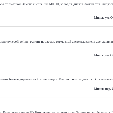
темы, тормозной. Замена сцепления, МКПП, колодок, дисков. Замена тех. жид
Минск,
ул. 
монт рулевой рейки , ремонт подвески, тормозной системы, замена сцепления
Минск,
ул. 
монт блоков управления. Сигнализации. Рем. торсион. подвесок. Восстановление
Минск,
пер.
ы. Развал-схождение 3D. Компьютерная диагностика. Замена масел, фильтров, Г