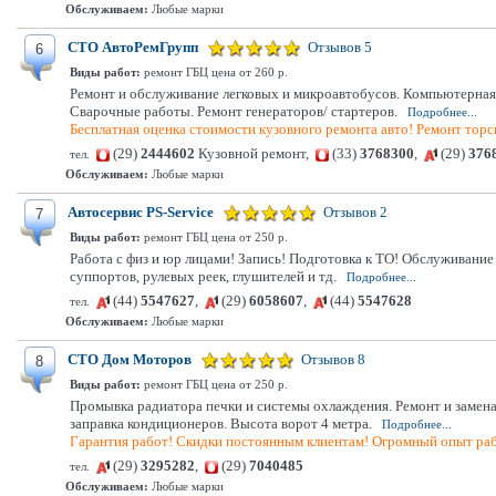
Обслуживаем:
Любые марки
СТО АвтоРемГрупп
Отзывов 5
6
Виды работ:
ремонт ГБЦ цена от 260 р.
Ремонт и обслуживание легковых и микроавтобусов. Компьютерная 
Сварочные работы. Ремонт генераторов/ стартеров.
Подробнее...
Бесплатная оценка стоимости кузовного ремонта авто! Ремонт торс
(29)
2444602
Кузовной ремонт,
(33)
3768300
,
(29)
376
тел.
Обслуживаем:
Любые марки
Автосервис PS-Service
Отзывов 2
7
Виды работ:
ремонт ГБЦ цена от 250 р.
Работа с физ и юр лицами! Запись! Подготовка к ТО! Обслуживание
суппортов, рулевых реек, глушителей и тд.
Подробнее...
(44)
5547627
,
(29)
6058607
,
(44)
5547628
тел.
Обслуживаем:
Любые марки
СТО Дом Моторов
Отзывов 8
8
Виды работ:
ремонт ГБЦ цена от 250 р.
Промывка радиатора печки и системы охлаждения. Ремонт и замена
заправка кондиционеров. Высота ворот 4 метра.
Подробнее...
Гарантия работ! Скидки постоянным клиентам! Огромный опыт ра
(29)
3295282
,
(29)
7040485
тел.
Обслуживаем:
Любые марки