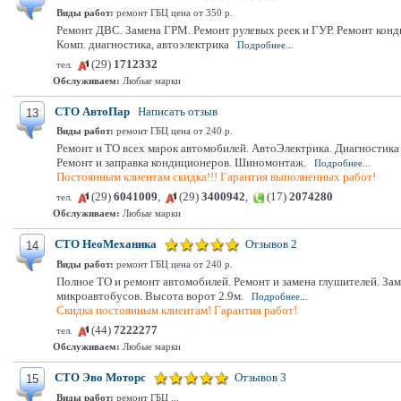
Виды работ:
ремонт ГБЦ цена от 350 р.
Ремонт ДВС. Замена ГРМ. Ремонт рулевых реек и ГУР. Ремонт конд
Комп. диагностика, автоэлектрика
Подробнее...
(29)
1712332
тел.
Обслуживаем:
Любые марки
СТО АвтоПар
Написать отзыв
13
Виды работ:
ремонт ГБЦ цена от 240 р.
Ремонт и ТО всех марок автомобилей. АвтоЭлектрика. Диагностик
Ремонт и заправка кондиционеров. Шиномонтаж.
Подробнее...
Постоянным клиентам скидка!!! Гарантия выполненных работ!
(29)
6041009
,
(29)
3400942
,
(17)
2074280
тел.
Обслуживаем:
Любые марки
СТО НеоМеханика
Отзывов 2
14
Виды работ:
ремонт ГБЦ цена от 240 р.
Полное ТО и ремонт автомобилей. Ремонт и замена глушителей. Заме
микроавтобусов. Высота ворот 2.9м.
Подробнее...
Скидка постоянным клиентам! Гарантия работ!
(44)
7222277
тел.
Обслуживаем:
Любые марки
СТО Эво Моторс
Отзывов 3
15
Виды работ:
ремонт ГБЦ ...