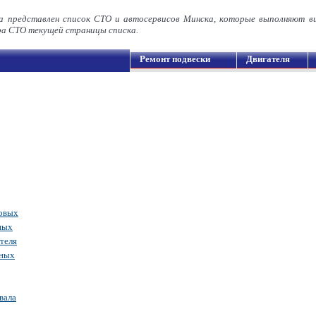
а представлен список СТО и автосервисов Минска, которые выполняют в
а СТО текущей страницы списка.
Ремонт подвески
Двигателя
новых
ных
теля
дных
вала