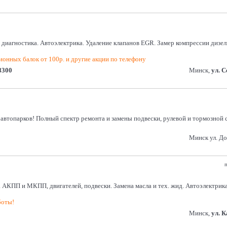
диагностика. Автоэлектрика. Удаление клапанов EGR. Замер компрессии дизель
ионных балок от 100р. и другие акции по телефону
8300
Минск,
ул. 
 автопарков! Полный спектр ремонта и замены подвески, рулевой и тормозной 
Минск ул. Д
п
 АКПП и МКПП, двигателей, подвески. Замена масла и тех. жид. Автоэлектрика
боты!
Минск,
ул. 