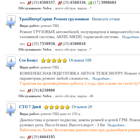
(29)
6560337
,
(29)
6560336
,
(17)
3980684
тел.
Обслуживаем:
Volvo
... всего обслуж. марок - 7
ТракИнтерСервис Ремонт грузовиков
Написать отзыв
3
Виды работ:
ремонт ГБЦ ...
Ремонт ГРУЗОВЫХ автомобилей, полуприцепов и микроавтобусов. К
топливной системы, АКПП, МКПП, тормозной системы.
Подробнее.
(29)
7550950
,
(29)
6500018
тел.
Обслуживаем:
Volvo
... всего обслуж. марок - 7
Сто Бонус
Отзывов 188
4
Виды работ:
ремонт ГБЦ ...
КОМПЛЕКСНАЯ ПОДГОТОВКА АВТО К ТЕХОСМОТРУ. Ремонт тормозной 
параметрам, ремонт любой сложности.,
Подробнее...
Гарантия на произведённые работы 2 года, при ссылке на vsesto.by
(29)
6238800
тел.
Обслуживаем:
Volvo
... всего обслуж. марок - 46
СТО 7 Дней
Отзывов 28
5
Виды работ:
ремонт ГБЦ цена от 250 р.
Диагностика и ремонт подвески, замена ремней и цепей ГРМ. Ремо
рулевых реек. Нал и безнал. Высота ворот - 3.8м
Подробнее...
Работаем по Халве. Бесплатная диагностика при дальнейшем ремонт
(29)
6664195
тел.