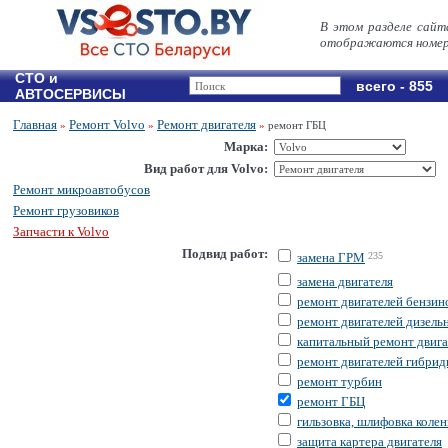
В этом разделе сайт
отображаются номер
СТО и
всего - 855
АВТОСЕРВИСЫ
Главная
Ремонт Volvo
Ремонт двигателя
»
»
»
ремонт ГБЦ
Марка:
Вид работ для Volvo:
Ремонт микроавтобусов
Ремонт грузовиков
Запчасти к Volvo
Подвид работ:
замена ГРМ
235
замена двигателя
ремонт двигателей бензи
ремонт двигателей дизель
капитальный ремонт двига
ремонт двигателей гибри
ремонт турбин
ремонт ГБЦ
гильзовка, шлифовка колен
защита картера двигателя