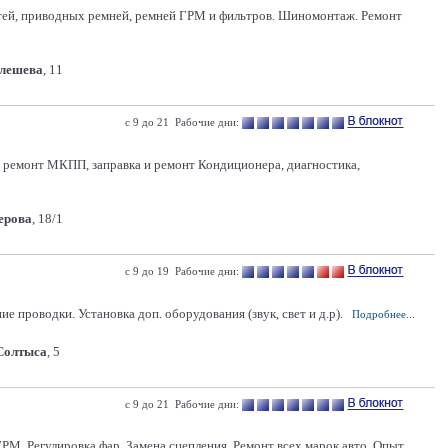
костей, приводных ремней, ремней ГРМ и фильтров. Шиномонтаж. Ремонт
Олешева
, 11
с 9 до 21 Рабочие дни:
 и ремонт МКПП, заправка и ремонт Кондиционера, диагностика,
Серова
, 18/1
с 9 до 19 Рабочие дни:
 проводки. Установка доп. оборудования (звук, свет и д.р).
Подробнее...
 Солтыса
, 5
с 9 до 21 Рабочие дни:
РМ. Регулировка фар. Замена сцепления. Ремонт всех марок авто. Опыт