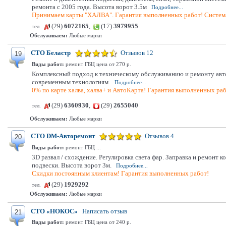
ремонта с 2005 года. Высота ворот 3.5м
Подробнее...
Принимаем карты "ХАЛВА". Гарантия выполненных работ! Система
(29)
6072165
,
(17)
3979955
тел.
Обслуживаем:
Любые марки
СТО Беластр
Отзывов 12
19
Виды работ:
ремонт ГБЦ цена от 270 р.
Комплексный подход к техническому обслуживанию и ремонту автом
современным технологиям.
Подробнее...
0% по карте халва, халва+ и АвтоКарта! Гарантия выполненных раб
(29)
6360930
,
(29)
2655040
тел.
Обслуживаем:
Любые марки
СТО DM-Авторемонт
Отзывов 4
20
Виды работ:
ремонт ГБЦ ...
3D развал / схождение. Регулировка света фар. Заправка и ремонт 
подвески. Высота ворот 3м.
Подробнее...
Скидки постоянным клиентам! Гарантия выполненных работ!
(29)
1929292
тел.
Обслуживаем:
Любые марки
СТО «НОКОС»
Написать отзыв
21
Виды работ:
ремонт ГБЦ цена от 240 р.