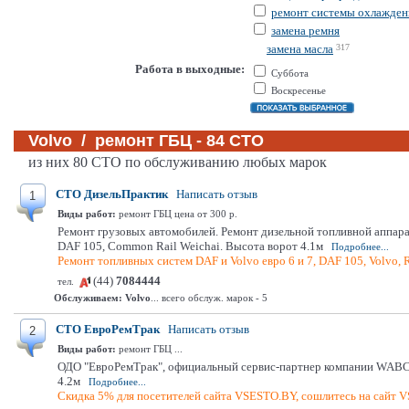
ремонт системы охлажден
замена ремня
замена масла
317
Работа в выходные:
Суббота
Воскресенье
Volvo / ремонт ГБЦ - 84 СТО
из них 80 СТО по обслуживанию любых марок
СТО ДизельПрактик
Написать отзыв
1
Виды работ:
ремонт ГБЦ цена от 300 р.
Ремонт грузовых автомобилей. Ремонт дизельной топливной аппара
DAF 105, Сommon Rail Weichai. Высота ворот 4.1м
Подробнее...
Ремонт топливных систем DAF и Volvo евро 6 и 7, DAF 105, Volvo, 
(44)
7084444
тел.
Обслуживаем:
Volvo
... всего обслуж. марок - 5
СТО ЕвроРемТрак
Написать отзыв
2
Виды работ:
ремонт ГБЦ ...
ОДО "ЕвроРемТрак", официальный сервис-партнер компании WABCO.
4.2м
Подробнее...
Скидка 5% для посетителей сайта VSESTO.BY, сошлитесь на сайт 