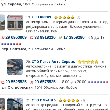
ул. Серова
, 18/1
Обслуживаем: Любые
19.
СТО Киказ
(1)
Антикор. Компьютерная диагностика, инжектор,
регулировка фар, ремонт блоков управления.
Сигнализации. Рем. ...
,
,
с 9 до 19
29 6950969
33 9919210
17 3959290
пер. Солтыса
, 5
Обслуживаем: Любые
20.
СТО Пегас Авто Сервис
(1)
Автоэлектрика - ремонт и диагностика. Ремонт
автомобилей всех марок, легковых,
микроавтобусов, мотоциклов. ...
,
с 8.00-до 20.00
29 5525525
29 6575525
ул. Октябрьская
, 16/4
Обслуживаем: Любые
21.
СТО DM-Auto
(1)
Автоцентр предлагает широкий спектр услуг по
обслуживанию автомобилей, ремонт различной