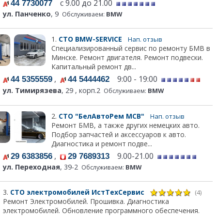
с 9.00 до 21.00
44 7730077
ул. Панченко
, 9
Обслуживаем:
BMW
1.
СТО BMW-SERVICE
Нап. отзыв
Специализированный сервис по ремонту БМВ в
Минске. Ремонт двигателя. Ремонт подвески.
Капитальный ремонт дв...
,
9:00 - 19:00
44 5355559
44 5444462
ул. Тимирязева
, 29 , корп.2
Обслуживаем:
BMW
2.
СТО "БелАвтоРем МСВ"
Нап. отзыв
Ремонт БМВ, а также других немецких авто.
Подбор запчастей и аксессуаров к авто.
Диагностика и ремонт подве...
,
9.00-21.00
29 6383856
29 7689313
ул. Переходная
, 39-2
Обслуживаем:
BMW
3.
СТО электромобилей ИстТехСервис
(4)
Ремонт Электромобилей. Прошивка. Диагностика
электромобилей. Обновление программного обеспечения.