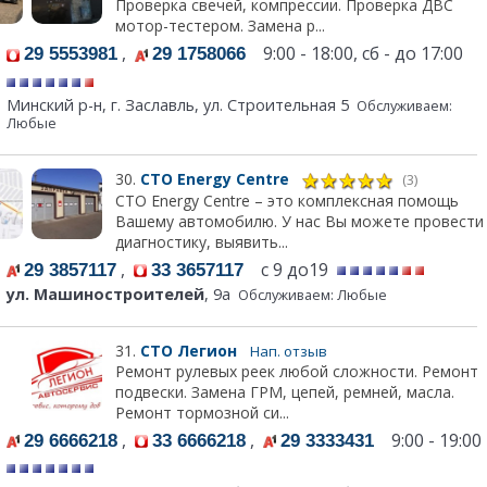
Проверка свечей, компрессии. Проверка ДВС
мотор-тестером. Замена р...
,
9:00 - 18:00, сб - до 17:00
29 5553981
29 1758066
Минский р-н, г. Заславль, ул. Строительная 5
Обслуживаем:
Любые
30.
СТО Energy Centre
(3)
СТО Energy Centre – это комплексная помощь
Вашему автомобилю. У нас Вы можете провести
диагностику, выявить...
,
с 9 до19
29 3857117
33 3657117
ул. Машиностроителей
, 9а
Обслуживаем: Любые
31.
СТО Легион
Нап. отзыв
Ремонт рулевых реек любой сложности. Ремонт
подвески. Замена ГРМ, цепей, ремней, масла.
Ремонт тормозной си...
,
,
9:00 - 19:00
29 6666218
33 6666218
29 3333431