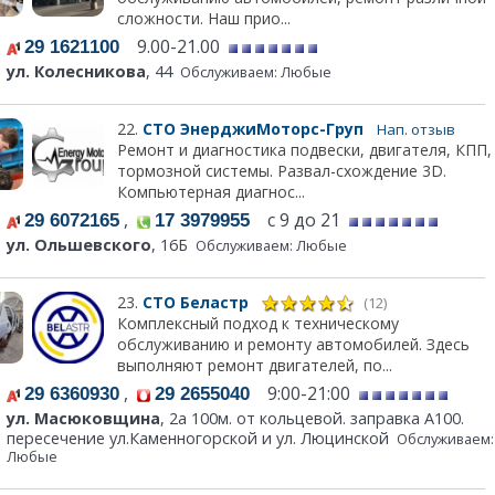
сложности. Наш прио...
9.00-21.00
29 1621100
ул. Колесникова
, 44
Обслуживаем: Любые
22.
СТО ЭнерджиМоторс-Груп
Нап. отзыв
Ремонт и диагностика подвески, двигателя, КПП,
тормозной системы. Развал-схождение 3D.
Компьютерная диагнос...
,
с 9 до 21
29 6072165
17 3979955
ул. Ольшевского
, 16Б
Обслуживаем: Любые
23.
СТО Беластр
(12)
Комплексный подход к техническому
обслуживанию и ремонту автомобилей. Здесь
выполняют ремонт двигателей, по...
,
9:00-21:00
29 6360930
29 2655040
ул. Масюковщина
, 2а 100м. от кольцевой. заправка А100.
пересечение ул.Каменногорской и ул. Люцинской
Обслуживаем:
Любые