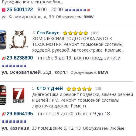
Русификация электромобил...
8:00 - 20:00
25 5001122
ул. Казимировская, д. 35
Обслуживаем:
BMW
4.
Сто Бонус
(188)
КОМПЛЕКСНАЯ ПОДГОТОВКА АВТО К
ТЕХОСМОТРУ. Ремонт тормозной системы,
ходовой, рулевой. Автоэлектрика. Компью...
пн-сб:с 9 до 19, вск по пред. записи
29 6238800
ул. Основателей
, 25Д , корп.1
Обслуживаем:
BMW
5.
СТО 7 Дней
(28)
Диагностика и ремонт подвески, замена ремней
и цепей ГРМ. Ремонт тормозной системы
,проточка дисков. Ремонт...
пн-пт: с 9 до 20, сб-вс: с 9 до 18
29 6664195
ул. Казинца
, 33 помещение 9, 12, 13
Обслуживаем: Любые