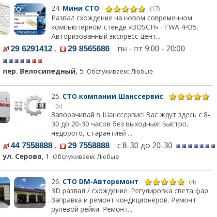
24.
Мини СТО
(17)
Развал схождение на новом современном
компьютерном стенде «BOSCH» - FWA 4435.
Авторизованный экспресс-цент...
,
пн - пт 9:00 - 20:00
29 6291412
29 8565686
пер. Велосипедный
, 5
Обслуживаем: Любые
25.
СТО компании Шанссервис
(5)
Заворачивай в Шанссервис! Вас ждут здесь с 8-
30 до 20-30 часов без выходных! Быстро,
недорого, с гарантией ...
,
с 8-30 до 20-30
44 7558888
29 7558888
ул. Серова
, 1
Обслуживаем: Любые
26.
СТО DM-Авторемонт
(4)
3D развал / схождение. Регулировка света фар.
Заправка и ремонт кондиционеров. Ремонт
рулевой рейки. Ремонт...