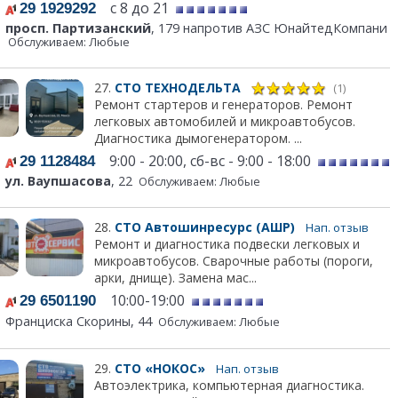
с 8 до 21
29 1929292
просп. Партизанский
, 179 напротив АЗС ЮнайтедКомпани
Обслуживаем: Любые
27.
СТО ТЕХНОДЕЛЬТА
(1)
Ремонт стартеров и генераторов. Ремонт
легковых автомобилей и микроавтобусов.
Диагностика дымогенератором. ...
9:00 - 20:00, сб-вс - 9:00 - 18:00
29 1128484
ул. Ваупшасова
, 22
Обслуживаем: Любые
28.
СТО Автошинресурс (АШР)
Нап. отзыв
Ремонт и диагностика подвески легковых и
микроавтобусов. Сварочные работы (пороги,
арки, днище). Замена мас...
10:00-19:00
29 6501190
Франциска Скорины, 44
Обслуживаем: Любые
29.
СТО «НОКОС»
Нап. отзыв
Автоэлектрика, компьютерная диагностика.