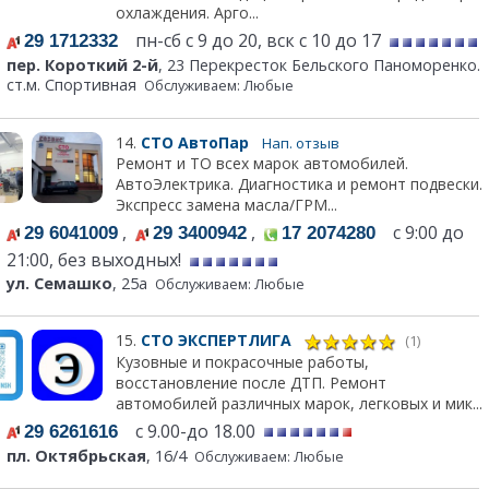
охлаждения. Арго...
пн-сб с 9 до 20, вск с 10 до 17
29 1712332
пер. Короткий 2-й
, 23 Перекресток Бельского Паноморенко.
ст.м. Спортивная
Обслуживаем: Любые
14.
СТО АвтоПар
Нап. отзыв
Ремонт и ТО всех марок автомобилей.
АвтоЭлектрика. Диагностика и ремонт подвески.
Экспресс замена масла/ГРМ...
,
,
с 9:00 до
29 6041009
29 3400942
17 2074280
21:00, без выходных!
ул. Семашко
, 25а
Обслуживаем: Любые
15.
СТО ЭКСПЕРТЛИГА
(1)
Кузовные и покрасочные работы,
восстановление после ДТП. Ремонт
автомобилей различных марок, легковых и мик...
с 9.00-до 18.00
29 6261616
пл. Октябрьская
, 16/4
Обслуживаем: Любые