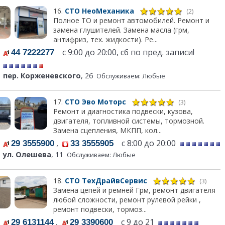
16.
СТО НеоМеханика
(2)
Полное ТО и ремонт автомобилей. Ремонт и
замена глушителей. Замена масла (грм,
антифриз, тех. жидкости). Ре...
с 9:00 до 20:00, сб по пред. записи!
44 7222277
пер. Корженевского
, 26
Обслуживаем: Любые
17.
СТО Эво Моторс
(3)
Ремонт и диагностика подвески, кузова,
двигателя, топливной системы, тормозной.
Замена сцепления, МКПП, кол...
,
с 8:00 до 20:00
29 3555900
33 3555905
ул. Олешева
, 11
Обслуживаем: Любые
18.
СТО ТехДрайвСервис
(3)
Замена цепей и ремней Грм, ремонт двигателя
любой сложности, ремонт рулевой рейки ,
ремонт подвески, тормоз...
,
с 9 до 21
29 6131144
29 3390600