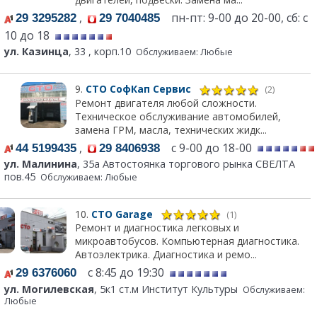
,
пн-пт: 9-00 до 20-00, сб: с
29 3295282
29 7040485
10 до 18
ул. Казинца
, 33 , корп.10
Обслуживаем: Любые
9.
СТО СофКап Сервис
(2)
Ремонт двигателя любой сложности.
Техническое обслуживание автомобилей,
замена ГРМ, масла, технических жидк...
,
с 9-00 до 18-00
44 5199435
29 8406938
ул. Малинина
, 35а Автостоянка торгового рынка СВЕЛТА
пов.45
Обслуживаем: Любые
10.
СТО Garage
(1)
Ремонт и диагностика легковых и
микроавтобусов. Компьютерная диагностика.
Автоэлектрика. Диагностика и ремо...
с 8:45 до 19:30
29 6376060
ул. Могилевская
, 5к1 ст.м Институт Культуры
Обслуживаем:
Любые