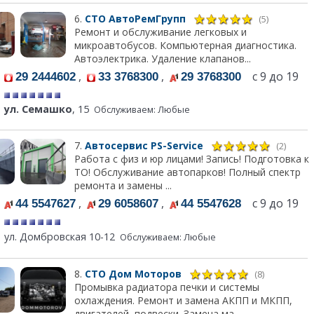
6.
СТО АвтоРемГрупп
(5)
Ремонт и обслуживание легковых и
микроавтобусов. Компьютерная диагностика.
Автоэлектрика. Удаление клапанов...
,
,
с 9 до 19
29 2444602
33 3768300
29 3768300
ул. Семашко
, 15
Обслуживаем: Любые
7.
Автосервис PS-Service
(2)
Работа с физ и юр лицами! Запись! Подготовка к
ТО! Обслуживание автопарков! Полный спектр
ремонта и замены ...
,
,
с 9 до 19
44 5547627
29 6058607
44 5547628
ул. Домбровская 10-12
Обслуживаем: Любые
8.
СТО Дом Моторов
(8)
Промывка радиатора печки и системы
охлаждения. Ремонт и замена АКПП и МКПП,
двигателей, подвески. Замена ма...