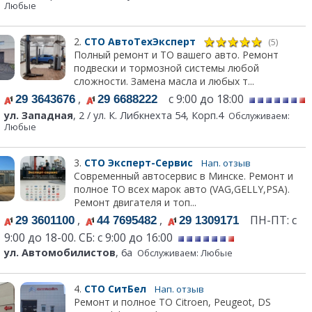
Любые
2.
СТО АвтоТехЭксперт
(5)
Полный ремонт и ТО вашего авто. Ремонт
подвески и тормозной системы любой
сложности. Замена масла и любых т...
,
с 9:00 до 18:00
29 3643676
29 6688222
ул. Западная
, 2 / ул. К. Либкнехта 54, Корп.4
Обслуживаем:
Любые
3.
СТО Эксперт-Сервис
Нап. отзыв
Современный автосервис в Минске. Ремонт и
полное ТО всех марок авто (VAG,GELLY,PSA).
Ремонт двигателя и топ...
,
,
ПН-ПТ: с
29 3601100
44 7695482
29 1309171
9:00 до 18-00. СБ: с 9:00 до 16:00
ул. Автомобилистов
, 6а
Обслуживаем: Любые
4.
СТО СитБел
Нап. отзыв
Ремонт и полное ТО Citroen, Peugeot, DS