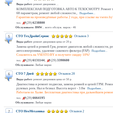
Виды работ:
ремонт дворников ...
КОМПЛЕКСНАЯ ПОДГОТОВКА АВТО К ТЕХОСМОТРУ. Ремонт тормозной
68 параметрам, ремонт любой сложности.,
Подробнее...
Гарантия на произведённые работы 2 года, при ссылке на vsesto.by
(29)
6238800
тел.
Обслуживаем:
BMW
... всего обслуж. марок - 46
СТО ТехДрайвСервис
Отзывов 3
5
Виды работ:
ремонт дворников цена от 20 р.
Замена цепей и ремней Грм, ремонт двигателя любой сложности, р
автоэлектроника, удаление сажевого фильтра (FAP)
Подробнее...
Сошлитесь на VSESTO.BY и получите скидку 10%!
(29)
6131144
,
(29)
3390600
тел.
Обслуживаем:
Любые марки
СТО 7 Дней
Отзывов 28
6
Виды работ:
ремонт дворников цена от 50 р.
Диагностика и ремонт подвески, замена ремней и цепей ГРМ. Ремо
рулевых реек. Нал и безнал. Высота ворот - 3.8м
Подробнее...
Работаем по Халве. Бесплатная диагностика при дальнейшем ремонт
(29)
6664195
тел.
Обслуживаем:
Любые марки
СТО НеоМеханика
Отзывов 2
7