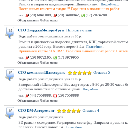
Ремонт и заправка кондиционеров. Шиномонтаж.
Подробнее...
Постоянным клиентам скидка!!! Гарантия выполненных работ!
(29)
6041009
,
(29)
3400942
,
(17)
2074280
тел.
Обслуживаем:
Любые марки
СТО ЭнерджиМоторс-Груп
Написать отзыв
14
Виды работ:
ремонт дворников цена от 60 р.
Ремонт и диагностика подвески, двигателя, КПП, тормозной систем
ремонта с 2005 года. Высота ворот 3.5м
Подробнее...
Принимаем карты "ХАЛВА". Гарантия выполненных работ! Систем
(29)
6072165
,
(17)
3979955
тел.
Обслуживаем:
Любые марки
СТО компании Шанссервис
Отзывов 5
15
Виды работ:
ремонт дворников цена от 60 р.
Заворачивай в Шанссервис! Вас ждут здесь с 8-30 до 20-30 часов
доставка запчастей по оптовым ценам
Подробнее...
(44)
7558888
,
(29)
7558888
тел.
Обслуживаем:
Любые марки
СТО DM-Авторемонт
Отзывов 4
16
Виды работ:
ремонт дворников ...
3D развал / схождение. Регулировка света фар. Заправка и ремонт
подвески. Высота ворот 3м.
Подробнее...