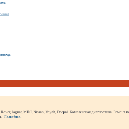
теля
роника
ривода
ver, Jaguar, MINI, Nissan, Voyah, Deepal. Комплексная диагностика. Ремонт п
.
Подробнее...