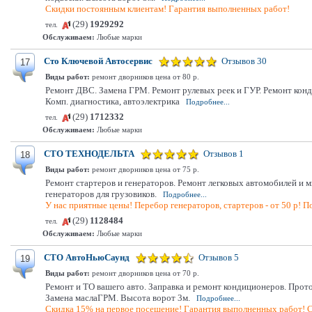
Скидки постоянным клиентам! Гарантия выполненных работ!
(29)
1929292
тел.
Обслуживаем:
Любые марки
Сто Ключевой Автосервис
Отзывов 30
17
Виды работ:
ремонт дворников цена от 80 р.
Ремонт ДВС. Замена ГРМ. Ремонт рулевых реек и ГУР. Ремонт кон
Комп. диагностика, автоэлектрика
Подробнее...
(29)
1712332
тел.
Обслуживаем:
Любые марки
СТО ТЕХНОДЕЛЬТА
Отзывов 1
18
Виды работ:
ремонт дворников цена от 75 р.
Ремонт стартеров и генераторов. Ремонт легковых автомобилей и 
генераторов для грузовиков.
Подробнее...
У нас приятные цены! Перебор генераторов, стартеров - от 50 р! По
(29)
1128484
тел.
Обслуживаем:
Любые марки
СТО АвтоНьюСаунд
Отзывов 5
19
Виды работ:
ремонт дворников цена от 70 р.
Ремонт и ТО вашего авто. Заправка и ремонт кондиционеров. Прот
Замена маслаГРМ. Высота ворот 3м.
Подробнее...
Скидка 15% на первое посещение! Гарантия выполненных работ! С