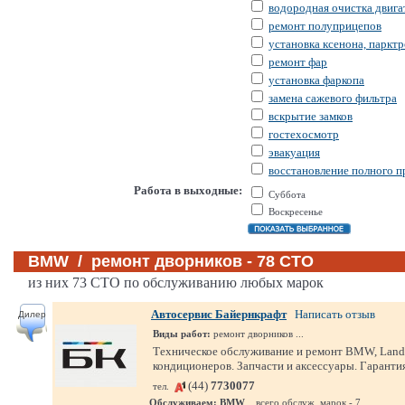
водородная очистка двига
ремонт полуприцепов
установка ксенона, паркт
ремонт фар
установка фаркопа
замена сажевого фильтра
вскрытие замков
гостехосмотр
эвакуация
восстановление полного п
Работа в выходные:
Суббота
Воскресенье
BMW / ремонт дворников - 78 СТО
из них 73 СТО по обслуживанию любых марок
Автосервис Байернкрафт
Написать отзыв
Дилер
Виды работ:
ремонт дворников ...
Техническое обслуживание и ремонт BMW, Land Ro
кондиционеров. Запчасти и аксессуары. Гарантия
(44)
7730077
тел.
Обслуживаем:
BMW
... всего обслуж. марок - 7