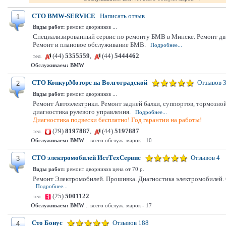
СТО BMW-SERVICE
Написать отзыв
1
Виды работ:
ремонт дворников ...
Специализированный сервис по ремонту БМВ в Минске. Ремонт дв
Ремонт и плановое обслуживание БМВ.
Подробнее...
(44)
5355559
,
(44)
5444462
тел.
Обслуживаем:
BMW
СТО КонкурМоторс на Волгоградской
Отзывов 
2
Виды работ:
ремонт дворников ...
Ремонт Автоэлектрики. Ремонт задней балки, суппортов, тормозной
диагностика рулевого управления.
Подробнее...
Диагностика подвески бесплатно! Год гарантии на работы!
(29)
8197887
,
(44)
5197887
тел.
Обслуживаем:
BMW
... всего обслуж. марок - 10
СТО электромобилей ИстТехСервис
Отзывов 4
3
Виды работ:
ремонт дворников цена от 70 р.
Ремонт Электромобилей. Прошивка. Диагностика электромобилей. О
Подробнее...
(25)
5001122
тел.
Обслуживаем:
BMW
... всего обслуж. марок - 17
Сто Бонус
Отзывов 188
4