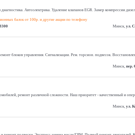
диагностика. Автоэлектрика. Удаление клапанов EGR. Замер компрессии дизел
ионных балок от 100р. и другие акции по телефону
8300
Минск,
ул. 
монт блоков управления. Сигнализации. Рем. торсион. подвесок. Восстановлени
Минск,
пер.
омобилей, ремонт различной сложности. Наш приоритет - качественный и опе
Минск,
ул. 
а и ремонт подвески. Экспресс замена масла/ГРМ. Полный ремонт двигателей