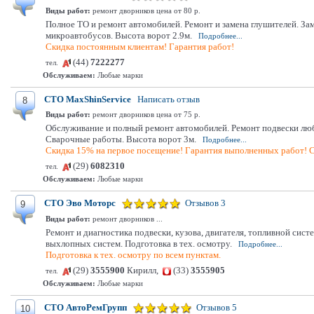
Виды работ:
ремонт дворников цена от 80 р.
Полное ТО и ремонт автомобилей. Ремонт и замена глушителей. Заме
микроавтобусов. Высота ворот 2.9м.
Подробнее...
Скидка постоянным клиентам! Гарантия работ!
(44)
7222277
тел.
Обслуживаем:
Любые марки
СТО MaxShinService
Написать отзыв
8
Виды работ:
ремонт дворников цена от 75 р.
Обслуживание и полный ремонт автомобилей. Ремонт подвески люб
Сварочные работы. Высота ворот 3м.
Подробнее...
Скидка 15% на первое посещение! Гарантия выполненных работ! С
(29)
6082310
тел.
Обслуживаем:
Любые марки
СТО Эво Моторс
Отзывов 3
9
Виды работ:
ремонт дворников ...
Ремонт и диагностика подвески, кузова, двигателя, топливной си
выхлопных систем. Подготовка в тех. осмотру.
Подробнее...
Подготовка к тех. осмотру по всем пунктам.
(29)
3555900
Кирилл,
(33)
3555905
тел.
Обслуживаем:
Любые марки
СТО АвтоРемГрупп
Отзывов 5
10