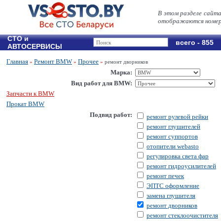
В этом разделе сайт
отображаются номер
СТО и
всего - 855
АВТОСЕРВИСЫ
Главная
Ремонт BMW
Прочее
»
»
»
ремонт дворников
Марка:
Вид работ для BMW:
Запчасти к BMW
Прокат BMW
Подвид работ:
ремонт рулевой рейки
ремонт глушителей
ремонт суппортов
отопители webasto
регулировка света фар
ремонт гидроусилителей
ремонт печек
ЭПТС оформление
замена глушителя
ремонт дворников
ремонт стеклоочистителя