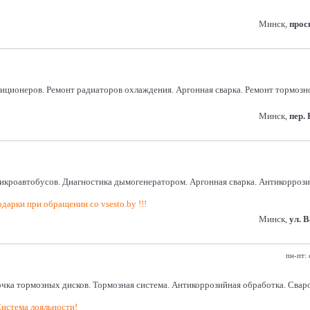
Минск,
прос
диционеров. Ремонт радиаторов охлаждения. Аргонная сварка. Ремонт тормоз
Минск,
пер.
микроавтобусов. Диагностика дымогенератором. Аргонная сварка. Антикоррозий
дарки при обращении со vsesto.by !!!
Минск,
ул. 
пн-пт: 
очка тормозных дисков. Тормозная система. Антикоррозийная обработка. Сва
истема лояльности!