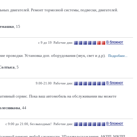
ьных двигателей. Ремонт тормозной системы, подвески, двигателей.
Семашко
, 15
с 9 до 19 Рабочие дни:
е проводки. Установка доп. оборудования (звук, свет и д.р).
Подробнее...
 Солтыса
, 5
9.00-21.00 Рабочие дни:
ративный сервис. Пока ваш автомобиль на обслуживании вы можете
Колесникова
, 44
с 9:00 до 21:00, без выходных! Рабочие дни:
. Кузовной ремонт любой сложности. 3D развал-схождения. АКПП. МКПП.