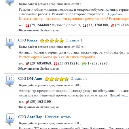
Виды работ:
ремонт дворников цена от 60 р.
Ремонт и обслуживание легковых и микроавтобусов. Компьютерная 
Сварочные работы. Ремонт генераторов/ стартеров.
Подробнее...
Бесплатная оценка стоимости кузовного ремонта авто! Ремонт торс
(29)
2444602
Кузовной ремонт,
(33)
3768300
,
(29)
376
тел.
Обслуживаем:
Любые марки
СТО Киказ
Отзывов 1
11
Виды работ:
ремонт дворников цена от 150 р.
Антикор. Компьютерная диагностика, инжектор, регулировка фар, ре
Расчет картой Халва до 3-ех месяцев отсрочки.
(29)
6950969
,
(33)
9919210
,
(17)
3959290
тел.
Обслуживаем:
Любые марки
СТО DM-Auto
Отзывов 1
12
Виды работ:
ремонт дворников цена от 40 р.
Автоцентр предлагает широкий спектр услуг по обслуживанию авт
насладиться чашечкой ароматного кофе в зоне отдыха
Подробнее...
(29)
1621100
тел.
Обслуживаем:
Любые марки
СТО АвтоПар
Написать отзыв
13
Виды работ:
ремонт дворников цена от 60 р.
Ремонт и ТО всех марок автомобилей. АвтоЭлектрика. Диагностик