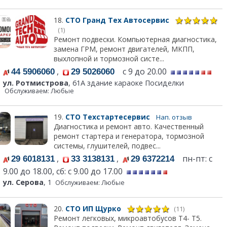
18.
СТО Гранд Тех Автосервис
(1)
Ремонт подвески. Компьютерная диагностика,
замена ГРМ, ремонт двигателей, МКПП,
выхлопной и тормозной систе...
,
с 9 до 20.00
44 5906060
29 5026060
ул. Ротмистрова
, 61А здание караоке Посиделки
Обслуживаем: Любые
19.
СТО Техстартесервис
Нап. отзыв
Диагностика и ремонт авто. Качественный
ремонт стартера и генератора, тормозной
системы, глушителей, подвес...
,
,
пн-пт: с
29 6018131
33 3138131
29 6372214
9.00 до 18.00, сб: с 9.00 до 17.00
ул. Серова
, 1
Обслуживаем: Любые
20.
СТО ИП Щурко
(11)
Ремонт легковых, микроавтобусов Т4- Т5.