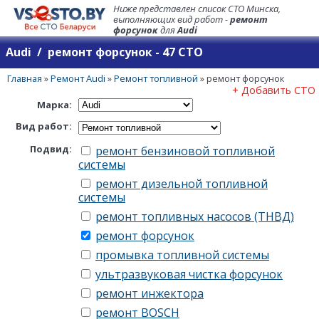
Ниже представлен список СТО Минска,
выполняющих вид работ -
ремонт
форсунок
для
Audi
Audi / ремонт форсунок - 47 СТО
Главная
»
Ремонт Audi
»
Ремонт топливной
»
ремонт форсунок
+ Добавить СТО
Марка:
Вид работ:
Подвид:
ремонт бензиновой топливной
системы
ремонт дизельной топливной
системы
ремонт топливных насосов (ТНВД)
ремонт форсунок
промывка топливной системы
ультразвуковая чистка форсунок
ремонт инжектора
ремонт BOSCH