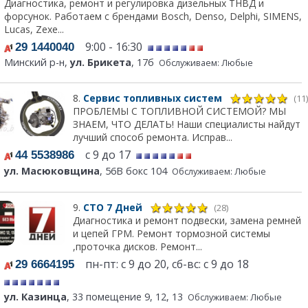
Диагностика, ремонт и регулировка дизельных ТНВД и
форсунок. Работаем с брендами Bosch, Denso, Delphi, SIMENS,
Lucas, Zexe...
9:00 - 16:30
29 1440040
Минский р-н,
ул. Брикета
, 17б
Обслуживаем: Любые
8.
Сервис топливных систем
(11)
ПРОБЛЕМЫ С ТОПЛИВНОЙ СИСТЕМОЙ? МЫ
ЗНАЕМ, ЧТО ДЕЛАТЬ! Наши специалисты найдут
лучший способ ремонта. Исправ...
с 9 до 17
44 5538986
ул. Масюковщина
, 56В бокс 104
Обслуживаем: Любые
9.
СТО 7 Дней
(28)
Диагностика и ремонт подвески, замена ремней
и цепей ГРМ. Ремонт тормозной системы
,проточка дисков. Ремонт...
пн-пт: с 9 до 20, сб-вс: с 9 до 18
29 6664195
ул. Казинца
, 33 помещение 9, 12, 13
Обслуживаем: Любые