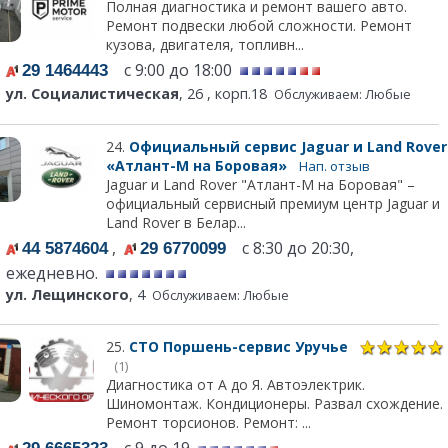
Полная диагностика и ремонт вашего авто.
Ремонт подвески любой сложности. Ремонт
кузова, двигателя, топливн...
с 9:00 до 18:00
29 1464443
ул. Социалистическая
, 26 , корп.18
Обслуживаем: Любые
24.
Официальный сервис Jaguar и Land Rover
«Атлант-М на Боровая»
Нап. отзыв
Jaguar и Land Rover "Атлант-М на Боровая" –
официальный сервисный премиум центр Jaguar и
Land Rover в Белар...
,
с 8:30 до 20:30,
44 5874604
29 6770099
ежедневно.
ул. Лещинского
, 4
Обслуживаем: Любые
25.
СТО Поршень-сервис Уручье
(1)
Диагностика от А до Я. Автоэлектрик.
Шиномонтаж. Кондиционеры. Развал схождение.
Ремонт торсионов. Ремонт: ...
с 9 до 19