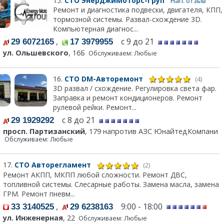
15.
СТО ЭнерджиМоторс-Груп
Нап. отзыв
Ремонт и диагностика подвески, двигателя, КПП,
тормозной системы. Развал-схождение 3D.
Компьютерная диагнос...
,
с 9 до 21
29 6072165
17 3979955
ул. Ольшевского
, 16Б
Обслуживаем: Любые
16.
СТО DM-Авторемонт
(4)
3D развал / схождение. Регулировка света фар.
Заправка и ремонт кондиционеров. Ремонт
рулевой рейки. Ремонт...
с 8 до 21
29 1929292
просп. Партизанский
, 179 напротив АЗС ЮнайтедКомпани
Обслуживаем: Любые
17.
СТО Авторегламент
(2)
Ремонт АКПП, МКПП любой сложности. Ремонт ДВС,
топливной системы. Слесарные работы. Замена масла, замена
ГРМ. Ремонт пневм...
,
9:00 - 18:00
33 3140525
29 6238163
ул. Инженерная
, 22
Обслуживаем: Любые