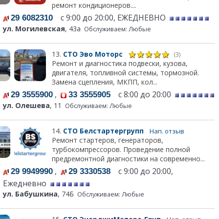
ремонт кондиционеров....
с 9:00 до 20:00, ЕЖЕДНЕВНО
29 6082310
ул. Могилевская
, 43а
Обслуживаем: Любые
13.
СТО Эво Моторс
(3)
Ремонт и диагностика подвески, кузова,
двигателя, топливной системы, тормозной.
Замена сцепления, МКПП, кол...
,
с 8:00 до 20:00
29 3555900
33 3555905
ул. Олешева
, 11
Обслуживаем: Любые
14.
СТО Белстартергрупп
Нап. отзыв
Ремонт стартеров, генераторов,
турбокомпрессоров. Проведение полной
предремонтной диагностики на современно...
,
с 9:00 до 20:00,
29 9949990
29 3330538
Ежедневно
ул. Бабушкина
, 74Б
Обслуживаем: Любые