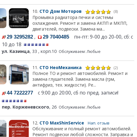
10.
СТО Дом Моторов
(8)
Промывка радиатора печки и системы
охлаждения. Ремонт и замена АКПП и МКПП,
двигателей, подвески. Замена ма...
,
пн-пт: 9-00 до 20-00, сб: с
29 3295282
29 7040485
10 до 18
ул. Казинца
, 33 , корп.10
Обслуживаем: Любые
11.
СТО НеоМеханика
(2)
Полное ТО и ремонт автомобилей. Ремонт и
замена глушителей. Замена масла (грм,
антифриз, тех. жидкости). Ре...
с 9:00 до 20:00, сб по пред. записи!
44 7222277
пер. Корженевского
, 26
Обслуживаем: Любые
12.
СТО MaxShinService
Нап. отзыв
Обслуживание и полный ремонт автомобилей.
Ремонт подвески любой сложности. Заправка и