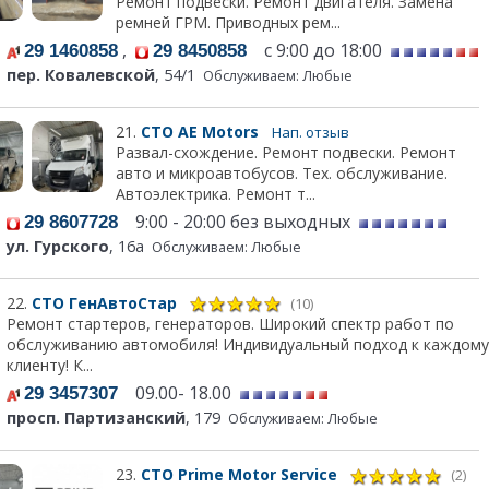
Ремонт подвески. Ремонт двигателя. Замена
ремней ГРМ. Приводных рем...
,
с 9:00 до 18:00
29 1460858
29 8450858
пер. Ковалевской
, 54/1
Обслуживаем: Любые
21.
СТО АЕ Моtors
Нап. отзыв
Развал-схождение. Ремонт подвески. Ремонт
авто и микроавтобусов. Тех. обслуживание.
Автоэлектрика. Ремонт т...
9:00 - 20:00 без выходных
29 8607728
ул. Гурского
, 16а
Обслуживаем: Любые
22.
СТО ГенАвтоСтар
(10)
Ремонт стартеров, генераторов. Широкий спектр работ по
обслуживанию автомобиля! Индивидуальный подход к каждому
клиенту! К...
09.00- 18.00
29 3457307
просп. Партизанский
, 179
Обслуживаем: Любые
23.
СТО Prime Motor Service
(2)