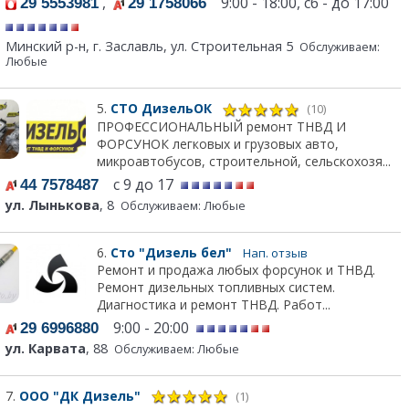
,
9:00 - 18:00, сб - до 17:00
29 5553981
29 1758066
Минский р-н, г. Заславль, ул. Строительная 5
Обслуживаем:
Любые
5.
СТО ДизельОК
(10)
ПРОФЕССИОНАЛЬНЫЙ ремонт ТНВД И
ФОРСУНОК легковых и грузовых авто,
микроавтобусов, строительной, сельскохозя...
с 9 до 17
44 7578487
ул. Лынькова
, 8
Обслуживаем: Любые
6.
Сто "Дизель бел"
Нап. отзыв
Ремонт и продажа любых форсунок и ТНВД.
Ремонт дизельных топливных систем.
Диагностика и ремонт ТНВД. Работ...
9:00 - 20:00
29 6996880
ул. Карвата
, 88
Обслуживаем: Любые
7.
ООО "ДК Дизель"
(1)