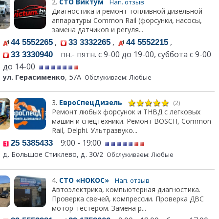
2.
СТО Виктум
Нап. отзыв
Диагностика и ремонт топливной дизельной
аппаратуры Common Rail (форсунки, насосы,
замена датчиков и регуля...
,
,
,
44 5552265
33 3332265
44 5552215
пн.- пятн. с 9-00 до 19-00, суббота с 9-00
33 3330940
до 14-00
ул. Герасименко
, 57А
Обслуживаем: Любые
3.
ЕвроСпецДизель
(2)
Ремонт любых форсунок и ТНВД с легковых
машин и спецтехники. Ремонт BOSCH, Common
Rail, Delphi. Ультразвуко...
9:00 - 19:00
25 5385433
д. Большое Стиклево, д. 30/2
Обслуживаем: Любые
4.
СТО «НОКОС»
Нап. отзыв
Автоэлектрика, компьютерная диагностика.
Проверка свечей, компрессии. Проверка ДВС
мотор-тестером. Замена р...