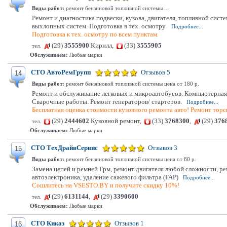
Виды работ:
ремонт бензиновой топливной системы ...
Ремонт и диагностика подвески, кузова, двигателя, топливной сис
выхлопных систем. Подготовка в тех. осмотру.
Подробнее...
Подготовка к тех. осмотру по всем пунктам.
(29)
3555900
Кирилл,
(33)
3555905
тел.
Обслуживаем:
Любые марки
СТО АвтоРемГрупп
Отзывов 5
14
Виды работ:
ремонт бензиновой топливной системы цена от 180 р.
Ремонт и обслуживание легковых и микроавтобусов. Компьютерная 
Сварочные работы. Ремонт генераторов/ стартеров.
Подробнее...
Бесплатная оценка стоимости кузовного ремонта авто! Ремонт торс
(29)
2444602
Кузовной ремонт,
(33)
3768300
,
(29)
376
тел.
Обслуживаем:
Любые марки
СТО ТехДрайвСервис
Отзывов 3
15
Виды работ:
ремонт бензиновой топливной системы цена от 80 р.
Замена цепей и ремней Грм, ремонт двигателя любой сложности, ре
автоэлектроника, удаление сажевого фильтра (FAP)
Подробнее...
Сошлитесь на VSESTO.BY и получите скидку 10%!
(29)
6131144
,
(29)
3390600
тел.
Обслуживаем:
Любые марки
СТО Киказ
Отзывов 1
16