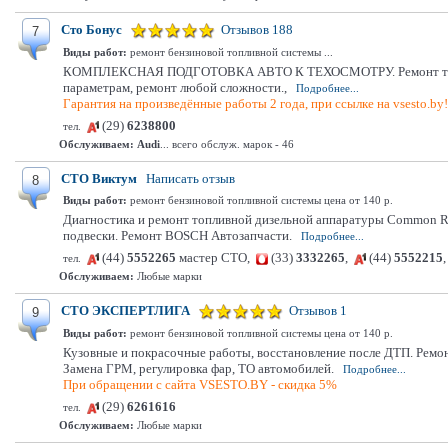
Сто Бонус
Отзывов 188
7
Виды работ:
ремонт бензиновой топливной системы ...
КОМПЛЕКСНАЯ ПОДГОТОВКА АВТО К ТЕХОСМОТРУ. Ремонт тормозной 
параметрам, ремонт любой сложности.,
Подробнее...
Гарантия на произведённые работы 2 года, при ссылке на vsesto.by
(29)
6238800
тел.
Обслуживаем:
Audi
... всего обслуж. марок - 46
СТО Виктум
Написать отзыв
8
Виды работ:
ремонт бензиновой топливной системы цена от 140 р.
Диагностика и ремонт топливной дизельной аппаратуры Common Rail
подвески. Ремонт BOSCH Автозапчасти.
Подробнее...
(44)
5552265
мастер СТО,
(33)
3332265
,
(44)
5552215
тел.
Обслуживаем:
Любые марки
СТО ЭКСПЕРТЛИГА
Отзывов 1
9
Виды работ:
ремонт бензиновой топливной системы цена от 140 р.
Кузовные и покрасочные работы, восстановление после ДТП. Ремон
Замена ГРМ, регулировка фар, ТО автомобилей.
Подробнее...
При обращении с сайта VSESTO.BY - скидка 5%
(29)
6261616
тел.
Обслуживаем:
Любые марки