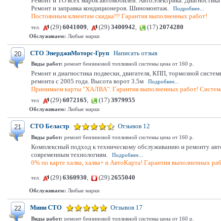
Ремонт и ТО всех марок автомобилей. АвтоЭлектрика. Диагностик
Ремонт и заправка кондиционеров. Шиномонтаж.
Подробнее...
Постоянным клиентам скидка!!! Гарантия выполненных работ!
(29)
6041009
,
(29)
3400942
,
(17)
2074280
тел.
Обслуживаем:
Любые марки
СТО ЭнерджиМоторс-Груп
Написать отзыв
20
Виды работ:
ремонт бензиновой топливной системы цена от 160 р.
Ремонт и диагностика подвески, двигателя, КПП, тормозной систем
ремонта с 2005 года. Высота ворот 3.5м
Подробнее...
Принимаем карты "ХАЛВА". Гарантия выполненных работ! Система
(29)
6072165
,
(17)
3979955
тел.
Обслуживаем:
Любые марки
СТО Беластр
Отзывов 12
21
Виды работ:
ремонт бензиновой топливной системы цена от 160 р.
Комплексный подход к техническому обслуживанию и ремонту автом
современным технологиям.
Подробнее...
0% по карте халва, халва+ и АвтоКарта! Гарантия выполненных раб
(29)
6360930
,
(29)
2655040
тел.
Обслуживаем:
Любые марки
Мини СТО
Отзывов 17
22
Виды работ:
ремонт бензиновой топливной системы цена от 160 р.