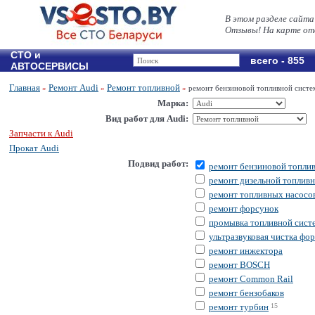
В этом разделе сайта
Отзывы! На карте от
СТО и
всего - 855
АВТОСЕРВИСЫ
Главная
Ремонт Audi
Ремонт топливной
»
»
»
ремонт бензиновой топливной систе
Марка:
Вид работ для Audi:
Запчасти к Audi
Прокат Audi
Подвид работ:
ремонт бензиновой топли
ремонт дизельной топлив
ремонт топливных насосо
ремонт форсунок
промывка топливной сист
ультразвуковая чистка фо
ремонт инжектора
ремонт BOSCH
ремонт Common Rail
ремонт бензобаков
ремонт турбин
15