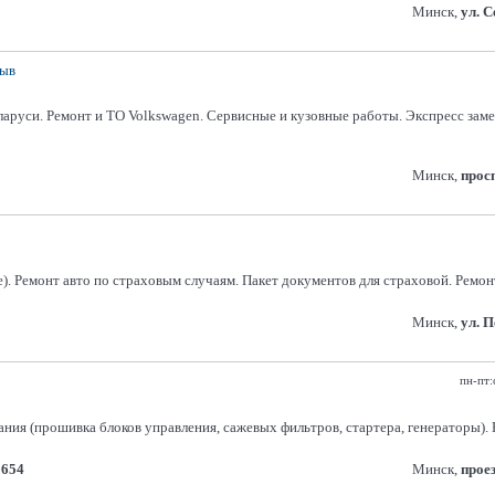
Минск,
ул. 
зыв
аруси. Ремонт и ТО Volkswagen. Сервисные и кузовные работы. Экспресс зам
Минск,
прос
). Ремонт авто по страховым случаям. Пакет документов для страховой. Ремон
Минск,
ул. 
пн-пт:
ия (прошивка блоков управления, сажевых фильтров, стартера, генераторы). Р
5654
Минск,
прое