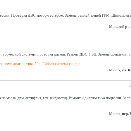
рессии. Проверка ДВС мотор-тестером. Замена ремней, цепей ГРМ. Шиномонтаж
Минский р-н, 
нт тормозной системы ,проточка дисков. Ремонт ДВС, ГБЦ. Замена сцепления.
е, комп диагностика 50р. Гибкая система скидок.
Минск,
ул. 
с
на масла (грм, антифриз, тех. жидкости). Ремонт и диагностика подвески. Зап
Минск,
пер.