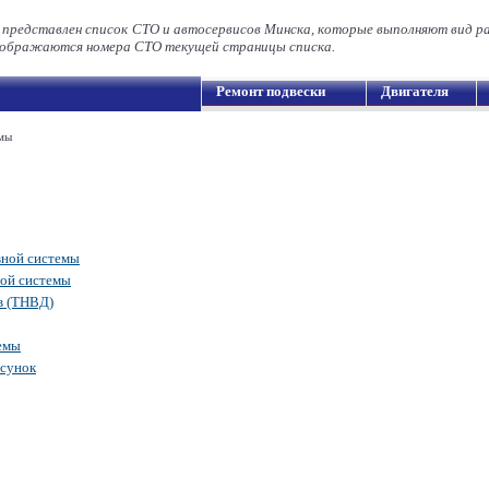
 представлен список СТО и автосервисов Минска, которые выполняют вид р
ображаются номера СТО текущей страницы списка.
Ремонт подвески
Двигателя
мы
вной системы
ной системы
в (ТНВД)
емы
рсунок