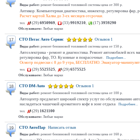
Виды работ:
ремонт бензиновой топливной системы цена от 300 р.
Антикор. Компьютерная диагностика, инжектор, регулировка фар, ре
Расчет картой Халва до 3-ех месяцев отсрочки.
(29)
6950969
,
(33)
9919210
,
(17)
3959290
тел.
Обслуживаем:
Любые марки
СТО Пегас Авто Сервис
Отзывов 1
17
Виды работ:
ремонт бензиновой топливной системы цена от 150 р.
Автоэлектрика - ремонт и диагностика. Ремонт автомобилей всех м
регулировка фар, ТО. Кузовные и покрасочные.
Подробнее...
Осмотр подвески с 8 до 9 утра, БЕСПЛАТНО. Эвакуатор-манипулято
(29)
5525525
,
(29)
6575525
тел.
Обслуживаем:
Любые марки
СТО DM-Auto
Отзывов 1
18
Виды работ:
ремонт бензиновой топливной системы цена от 100 р.
Автоцентр предлагает широкий спектр услуг по обслуживанию авт
насладиться чашечкой ароматного кофе в зоне отдыха
Подробнее...
(29)
1621100
тел.
Обслуживаем:
Любые марки
СТО АвтоПар
Написать отзыв
19
Виды работ:
ремонт бензиновой топливной системы цена от 160 р.