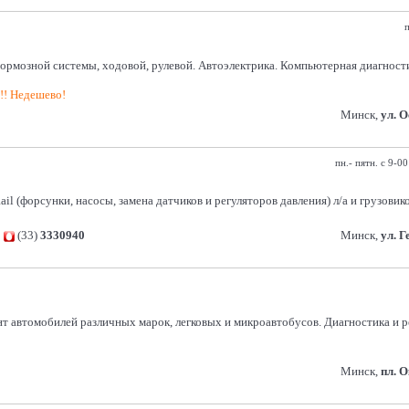
п
системы, ходовой, рулевой. Автоэлектрика. Компьютерная диагностика. 
!!! Недешево!
Минск,
ул. 
пн.- пятн. с 9-0
 (форсунки, насосы, замена датчиков и регуляторов давления) л/а и грузовик
,
(33)
3330940
Минск,
ул. 
т автомобилей различных марок, легковых и микроавтобусов. Диагностика и р
Минск,
пл. 