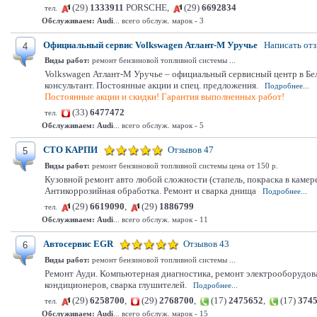
(29)
1333911
PORSCHE,
(29)
6692834
тел.
Обслуживаем:
Audi
... всего обслуж. марок - 3
Официальный сервис Volkswagen Атлант-М Уручье
Написать от
4
Виды работ:
ремонт бензиновой топливной системы ...
Volkswagen Атлант-М Уручье – официальный сервисный центр в Бел
консультант. Постоянные акции и спец. предложения.
Подробнее...
Постоянные акции и скидки! Гарантия выполненных работ!
(33)
6477472
тел.
Обслуживаем:
Audi
... всего обслуж. марок - 5
СТО КАРПИ
Отзывов 47
5
Виды работ:
ремонт бензиновой топливной системы цена от 150 р.
Кузовной ремонт авто любой сложности (стапель, покраска в камере
Антикоррозийная обработка. Ремонт и сварка днища
Подробнее...
(29)
6619090
,
(29)
1886799
тел.
Обслуживаем:
Audi
... всего обслуж. марок - 11
Автосервис EGR
Отзывов 43
6
Виды работ:
ремонт бензиновой топливной системы ...
Ремонт Ауди. Компьютерная диагностика, ремонт электрооборудован
кондиционеров, сварка глушителей.
Подробнее...
(29)
6258700
,
(29)
2768700
,
(17)
2475652
,
(17)
374
тел.
Обслуживаем:
Audi
... всего обслуж. марок - 15