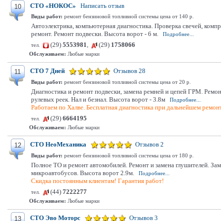
СТО «НОКОС»
Написать отзыв
10
Виды работ:
ремонт бензиновой топливной системы цена от 140 р.
Автоэлектрика, компьютерная диагностика. Проверка свечей, комп
ремонт. Ремонт подвески. Высота ворот - 6 м.
Подробнее...
(29)
5553981
,
(29)
1758066
тел.
Обслуживаем:
Любые марки
СТО 7 Дней
Отзывов 28
11
Виды работ:
ремонт бензиновой топливной системы цена от 20 р.
Диагностика и ремонт подвески, замена ремней и цепей ГРМ. Ремо
рулевых реек. Нал и безнал. Высота ворот - 3.8м
Подробнее...
Работаем по Халве. Бесплатная диагностика при дальнейшем ремонт
(29)
6664195
тел.
Обслуживаем:
Любые марки
СТО НеоМеханика
Отзывов 2
12
Виды работ:
ремонт бензиновой топливной системы цена от 180 р.
Полное ТО и ремонт автомобилей. Ремонт и замена глушителей. Заме
микроавтобусов. Высота ворот 2.9м.
Подробнее...
Скидка постоянным клиентам! Гарантия работ!
(44)
7222277
тел.
Обслуживаем:
Любые марки
СТО Эво Моторс
Отзывов 3
13