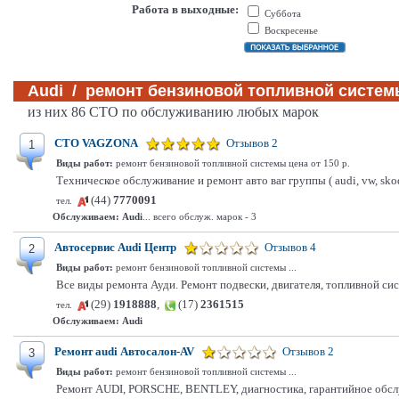
Работа в выходные:
Суббота
Воскресенье
Audi / ремонт бензиновой топливной системы
из них 86 СТО по обслуживанию любых марок
СТО VAGZONA
Отзывов 2
1
Виды работ:
ремонт бензиновой топливной системы цена от 150 р.
Техническое обслуживание и ремонт авто ваг группы ( audi, vw, sk
(44)
7770091
тел.
Обслуживаем:
Audi
... всего обслуж. марок - 3
Автосервис Audi Центр
Отзывов 4
2
Виды работ:
ремонт бензиновой топливной системы ...
Все виды ремонта Ауди. Ремонт подвески, двигателя, топливной си
(29)
1918888
,
(17)
2361515
тел.
Обслуживаем:
Audi
Ремонт audi Автосалон-AV
Отзывов 2
3
Виды работ:
ремонт бензиновой топливной системы ...
Ремонт AUDI, PORSCHE, BENTLEY, диагностика, гарантийное обс