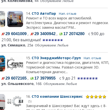
ул. Колесникова
, 44
Обслуживаем: Любые
14.
СТО АвтоПар
Нап. отзыв
Ремонт и ТО всех марок автомобилей.
АвтоЭлектрика. Диагностика и ремонт подвески.
Экспресс замена масла/ГРМ...
,
,
с 9:00 до
29 6041009
29 3400942
17 2074280
21:00, без выходных!
ул. Семашко
, 25а
Обслуживаем: Любые
15.
СТО ЭнерджиМоторс-Груп
Нап. отзыв
Ремонт и диагностика подвески, двигателя, КПП,
тормозной системы. Развал-схождение 3D.
Компьютерная диагнос...
,
с 9 до 21
29 6072165
17 3979955
ул. Ольшевского
, 16Б
Обслуживаем: Любые
16.
СТО компании Шанссервис
(5)
Заворачивай в Шанссервис! Вас ждут здесь с 8-