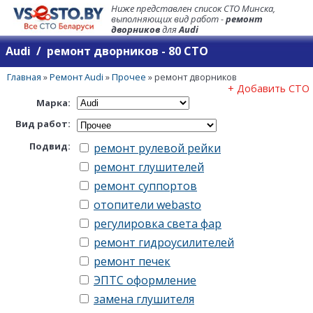
Ниже представлен список СТО Минска,
выполняющих вид работ -
ремонт
дворников
для
Audi
Audi / ремонт дворников - 80 СТО
Главная
»
Ремонт Audi
»
Прочее
»
ремонт дворников
+ Добавить СТО
Марка:
Вид работ:
Подвид:
ремонт рулевой рейки
ремонт глушителей
ремонт суппортов
отопители webasto
регулировка света фар
ремонт гидроусилителей
ремонт печек
ЭПТС оформление
замена глушителя