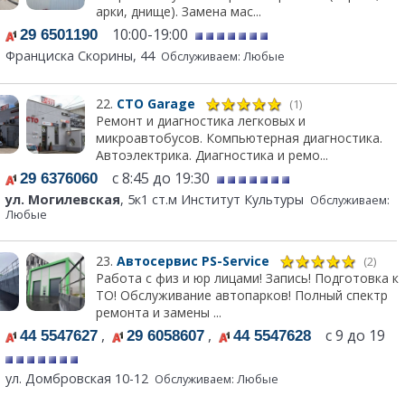
арки, днище). Замена мас...
10:00-19:00
29 6501190
Франциска Скорины, 44
Обслуживаем: Любые
22.
СТО Garage
(1)
Ремонт и диагностика легковых и
микроавтобусов. Компьютерная диагностика.
Автоэлектрика. Диагностика и ремо...
с 8:45 до 19:30
29 6376060
ул. Могилевская
, 5к1 ст.м Институт Культуры
Обслуживаем:
Любые
23.
Автосервис PS-Service
(2)
Работа с физ и юр лицами! Запись! Подготовка к
ТО! Обслуживание автопарков! Полный спектр
ремонта и замены ...
,
,
с 9 до 19
44 5547627
29 6058607
44 5547628
ул. Домбровская 10-12
Обслуживаем: Любые