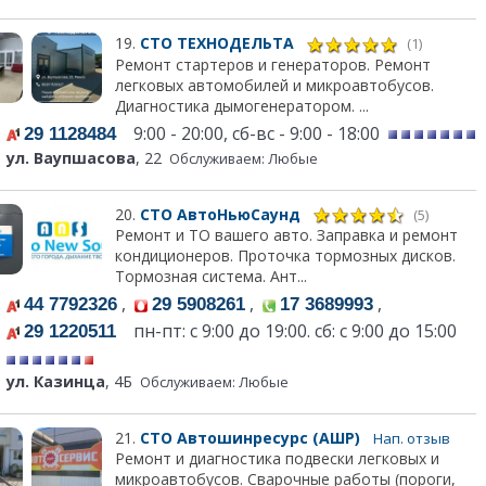
19.
СТО ТЕХНОДЕЛЬТА
(1)
Ремонт стартеров и генераторов. Ремонт
легковых автомобилей и микроавтобусов.
Диагностика дымогенератором. ...
9:00 - 20:00, сб-вс - 9:00 - 18:00
29 1128484
ул. Ваупшасова
, 22
Обслуживаем: Любые
20.
СТО АвтоНьюСаунд
(5)
Ремонт и ТО вашего авто. Заправка и ремонт
кондиционеров. Проточка тормозных дисков.
Тормозная система. Ант...
,
,
,
44 7792326
29 5908261
17 3689993
пн-пт: с 9:00 до 19:00. сб: с 9:00 до 15:00
29 1220511
ул. Казинца
, 4Б
Обслуживаем: Любые
21.
СТО Автошинресурс (АШР)
Нап. отзыв
Ремонт и диагностика подвески легковых и
микроавтобусов. Сварочные работы (пороги,