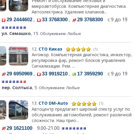
Ремонт и обслуживание легковых и
микроавтобусов. Компьютерная диагностика.
Автоэлектрика. Удаление клапанов...
,
,
с 9 до 19
29 2444602
33 3768300
29 3768300
ул. Семашко
, 15
Обслуживаем: Любые
12.
СТО Киказ
(1)
Антикор. Компьютерная диагностика, инжектор,
регулировка фар, ремонт блоков управления.
Сигнализации. Рем. ...
,
,
с 9 до 19
29 6950969
33 9919210
17 3959290
пер. Солтыса
, 5
Обслуживаем: Любые
13.
СТО DM-Auto
(1)
Автоцентр предлагает широкий спектр услуг по
обслуживанию автомобилей, ремонт различной
сложности. Наш прио...
9.00-21.00
29 1621100