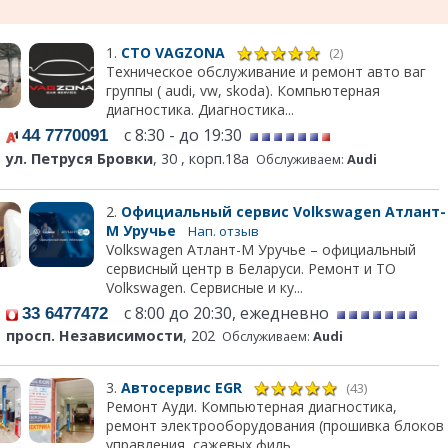
1.
СТО VAGZONA
(2)
Техническое обслуживание и ремонт авто ваг
группы ( audi, vw, skoda). Компьютерная
диагностика. Диагностика...
с 8:30 - до 19:30
44 7770091
ул. Петруся Бровки
, 30 , корп.18a
Обслуживаем:
Audi
2.
Официальный сервис Volkswagen Атлант-
М Уручье
Нап. отзыв
Volkswagen Атлант-М Уручье – официальный
сервисный центр в Беларуси. Ремонт и ТО
Volkswagen. Сервисные и ку...
с 8:00 до 20:30, ежедневно
33 6477472
просп. Независимости
, 202
Обслуживаем:
Audi
3.
Автосервис EGR
(43)
Ремонт Ауди. Компьютерная диагностика,
ремонт электрооборудования (прошивка блоков
управления, сажевых филь...