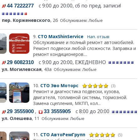
с 9:00 до 20:00, сб по пред. записи!
44 7222277
пер. Корженевского
, 26
Обслуживаем: Любые
9.
СТО MaxShinService
Нап. отзыв
Обслуживание и полный ремонт автомобилей.
Ремонт подвески любой сложности. Заправка и
ремонт кондиционеров....
с 9:00 до 20:00, ЕЖЕДНЕВНО
29 6082310
ул. Могилевская
, 43а
Обслуживаем: Любые
10.
СТО Эво Моторс
(3)
Ремонт и диагностика подвески, кузова,
двигателя, топливной системы, тормозной.
Замена сцепления, МКПП, кол...
,
с 8:00 до 20:00
29 3555900
33 3555905
ул. Олешева
, 11
Обслуживаем: Любые
11.
СТО АвтоРемГрупп
(5)