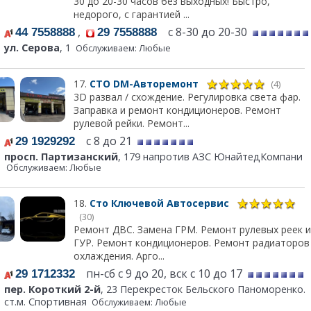
30 до 20-30 часов без выходных! Быстро,
недорого, с гарантией ...
,
с 8-30 до 20-30
44 7558888
29 7558888
ул. Серова
, 1
Обслуживаем: Любые
17.
СТО DM-Авторемонт
(4)
3D развал / схождение. Регулировка света фар.
Заправка и ремонт кондиционеров. Ремонт
рулевой рейки. Ремонт...
с 8 до 21
29 1929292
просп. Партизанский
, 179 напротив АЗС ЮнайтедКомпани
Обслуживаем: Любые
18.
Сто Ключевой Автосервис
(30)
Ремонт ДВС. Замена ГРМ. Ремонт рулевых реек и
ГУР. Ремонт кондиционеров. Ремонт радиаторов
охлаждения. Арго...
пн-сб с 9 до 20, вск с 10 до 17
29 1712332
пер. Короткий 2-й
, 23 Перекресток Бельского Паноморенко.
ст.м. Спортивная
Обслуживаем: Любые