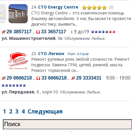
24.
СТО Energy Centre
(3)
СТО Energy Centre – это комплексная помощь
Вашему автомобилю. У нас Вы можете провести
диагностику, выявить...
,
с 9 до19
29 3857117
33 3657117
ул. Машиностроителей
, 9а
Обслуживаем: Любые
25.
СТО Легион
Нап. отзыв
Ремонт рулевых реек любой сложности. Ремонт
подвески. Замена ГРМ, цепей, ремней, масла.
Ремонт тормозной си...
,
,
9:00 - 19:00
29 6666218
33 6666218
29 3333431
ул. Передовая
, 6 , корп.10
Обслуживаем: Любые
1
2
3
4
Следующая