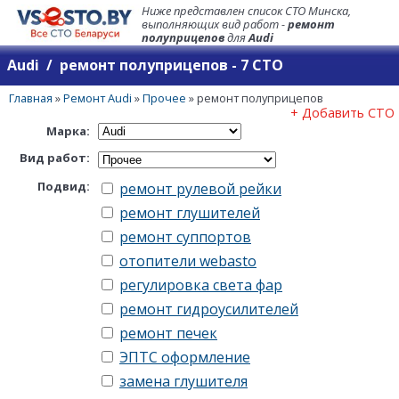
Ниже представлен список СТО Минска,
выполняющих вид работ -
ремонт
полуприцепов
для
Audi
Audi / ремонт полуприцепов - 7 СТО
Главная
»
Ремонт Audi
»
Прочее
»
ремонт полуприцепов
+ Добавить СТО
Марка:
Вид работ:
Подвид:
ремонт рулевой рейки
ремонт глушителей
ремонт суппортов
отопители webasto
регулировка света фар
ремонт гидроусилителей
ремонт печек
ЭПТС оформление
замена глушителя