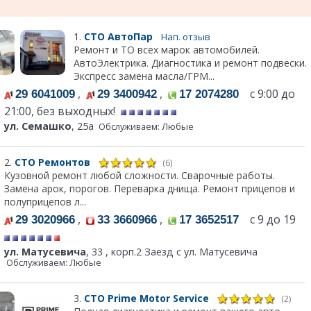
1.
СТО АвтоПар
Нап. отзыв
Ремонт и ТО всех марок автомобилей.
АвтоЭлектрика. Диагностика и ремонт подвески.
Экспресс замена масла/ГРМ...
,
,
с 9:00 до
29 6041009
29 3400942
17 2074280
21:00, без выходных!
ул. Семашко
, 25а
Обслуживаем: Любые
2.
СТО Ремонтов
(6)
Кузовной ремонт любой сложности. Сварочные работы.
Замена арок, порогов. Переварка днища. Ремонт прицепов и
полуприцепов л...
,
,
с 9 до 19
29 3020966
33 3660966
17 3652517
ул. Матусевича
, 33 , корп.2 Заезд с ул. Матусевича
Обслуживаем: Любые
3.
СТО Prime Motor Service
(2)