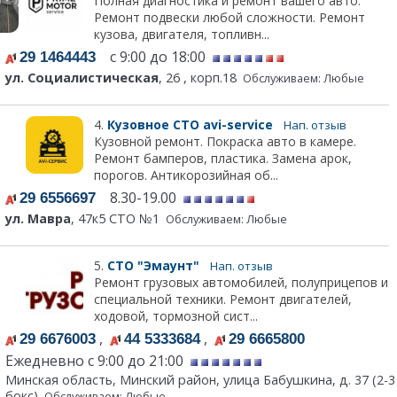
Полная диагностика и ремонт вашего авто.
Ремонт подвески любой сложности. Ремонт
кузова, двигателя, топливн...
с 9:00 до 18:00
29 1464443
ул. Социалистическая
, 26 , корп.18
Обслуживаем: Любые
4.
Кузовное СТО avi-service
Нап. отзыв
Кузовной ремонт. Покраска авто в камере.
Ремонт бамперов, пластика. Замена арок,
порогов. Антикорозийная об...
8.30-19.00
29 6556697
ул. Мавра
, 47к5 СТО №1
Обслуживаем: Любые
5.
СТО "Эмаунт"
Нап. отзыв
Ремонт грузовых автомобилей, полуприцепов и
специальной техники. Ремонт двигателей,
ходовой, тормозной сист...
,
,
29 6676003
44 5333684
29 6665800
Ежедневно с 9:00 до 21:00
Минская область, Минский район, улица Бабушкина, д. 37 (2-3
бокс)
Обслуживаем: Любые