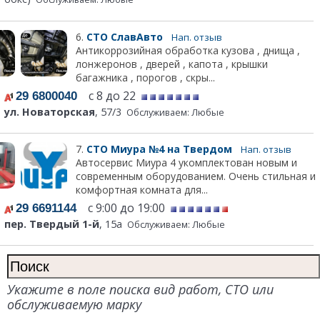
6.
СТО СлавАвто
Нап. отзыв
Антикоррозийная обработка кузова , днища ,
лонжеронов , дверей , капота , крышки
багажника , порогов , скры...
с 8 до 22
29 6800040
ул. Новаторская
, 57/3
Обслуживаем: Любые
7.
СТО Миура №4 на Твердом
Нап. отзыв
Автосервис Миура 4 укомплектован новым и
современным оборудованием. Очень стильная и
комфортная комната для...
с 9:00 до 19:00
29 6691144
пер. Твердый 1-й
, 15а
Обслуживаем: Любые
Укажите в поле поиска вид работ, СТО или
обслуживаемую марку