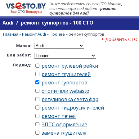
Ниже представлен список СТО Минска,
выполняющих вид работ -
ремонт
суппортов
для
Audi
Audi / ремонт суппортов - 100 СТО
Главная
»
Ремонт Audi
»
Прочее
»
ремонт суппортов
+ Добавить СТО
Марка:
Вид работ:
Подвид:
ремонт рулевой рейки
ремонт глушителей
ремонт суппортов
отопители webasto
регулировка света фар
ремонт гидроусилителей
ремонт печек
ЭПТС оформление
замена глушителя