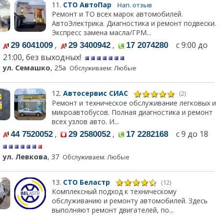
11.
СТО АвтоПар
Нап. отзыв
Ремонт и ТО всех марок автомобилей.
АвтоЭлектрика. Диагностика и ремонт подвески.
Экспресс замена масла/ГРМ...
,
,
с 9:00 до
29 6041009
29 3400942
17 2074280
21:00, без выходных!
ул. Семашко
, 25а
Обслуживаем: Любые
12.
Автосервис СИАС
(2)
Ремонт и техническое обслуживание легковых и
микроавтобусов. Полная диагностика и ремонт
всех узлов авто. И...
,
,
с 9 до 18
44 7520052
29 2580052
17 2282168
ул. Левкова
, 37
Обслуживаем: Любые
13.
СТО Беластр
(12)
Комплексный подход к техническому
обслуживанию и ремонту автомобилей. Здесь
выполняют ремонт двигателей, по...