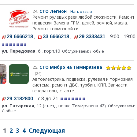
24.
СТО Легион
Нап. отзыв
Ремонт рулевых реек любой сложности. Ремонт
подвески. Замена ГРМ, цепей, ремней, масла.
Ремонт тормозной си...
,
,
9:00 - 19:00
29 6666218
33 6666218
29 3333431
ул. Передовая
, 6 , корп.10
Обслуживаем: Любые
25.
СТО Мибро на Тимирязева
(24)
Автоэлектрика, подвеска, рулевая и тормозная
система, ремонт ДВС, турбин, КПП. Запчасти.
генераторы, старте...
с 8 до 21
29 3182800
ул. Татарская
, 12 (съезд возле Тимирязева 42)
Обслуживаем:
Любые
1
2
3
4
Следующая