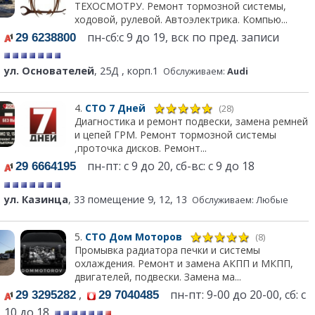
ТЕХОСМОТРУ. Ремонт тормозной системы,
ходовой, рулевой. Автоэлектрика. Компью...
пн-сб:с 9 до 19, вск по пред. записи
29 6238800
ул. Основателей
, 25Д , корп.1
Обслуживаем:
Audi
4.
СТО 7 Дней
(28)
Диагностика и ремонт подвески, замена ремней
и цепей ГРМ. Ремонт тормозной системы
,проточка дисков. Ремонт...
пн-пт: с 9 до 20, сб-вс: с 9 до 18
29 6664195
ул. Казинца
, 33 помещение 9, 12, 13
Обслуживаем: Любые
5.
СТО Дом Моторов
(8)
Промывка радиатора печки и системы
охлаждения. Ремонт и замена АКПП и МКПП,
двигателей, подвески. Замена ма...
,
пн-пт: 9-00 до 20-00, сб: с
29 3295282
29 7040485
10 до 18