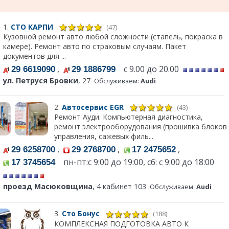
1.
СТО КАРПИ
(47)
Кузовной ремонт авто любой сложности (стапель, покраска в
камере). Ремонт авто по страховым случаям. Пакет
документов для ...
,
с 9.00 до 20.00
29 6619090
29 1886799
ул. Петруся Бровки
, 27
Обслуживаем:
Audi
2.
Автосервис EGR
(43)
Ремонт Ауди. Компьютерная диагностика,
ремонт электрооборудования (прошивка блоков
управления, сажевых филь...
,
,
,
29 6258700
29 2768700
17 2475652
пн-пт:c 9:00 до 19:00, сб: с 9:00 до 18:00
17 3745654
проезд Масюковщина
, 4 кабинет 103
Обслуживаем:
Audi
3.
Сто Бонус
(188)
КОМПЛЕКСНАЯ ПОДГОТОВКА АВТО К