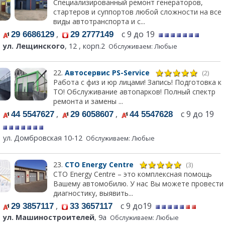
Специализированный ремонт генераторов,
стартеров и суппортов любой сложности на все
виды автотранспорта и с...
,
с 9 до 19
29 6686129
29 2777149
ул. Лещинского
, 12 , корп.2
Обслуживаем: Любые
22.
Автосервис PS-Service
(2)
Работа с физ и юр лицами! Запись! Подготовка к
ТО! Обслуживание автопарков! Полный спектр
ремонта и замены ...
,
,
с 9 до 19
44 5547627
29 6058607
44 5547628
ул. Домбровская 10-12
Обслуживаем: Любые
23.
СТО Energy Centre
(3)
СТО Energy Centre – это комплексная помощь
Вашему автомобилю. У нас Вы можете провести
диагностику, выявить...
,
с 9 до19
29 3857117
33 3657117
ул. Машиностроителей
, 9а
Обслуживаем: Любые