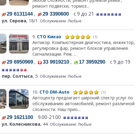
любой сложности, ремонт рулевой рейки ,
ремонт подвески, тормоз...
,
с 9 до 21
29 6131144
29 3390600
ул. Серова
, 18/1
Обслуживаем: Любые
9.
СТО Киказ
(1)
Антикор. Компьютерная диагностика, инжектор,
регулировка фар, ремонт блоков управления.
Сигнализации. Рем. ...
,
,
с 9 до 19
29 6950969
33 9919210
17 3959290
пер. Солтыса
, 5
Обслуживаем: Любые
10.
СТО DM-Auto
(1)
Автоцентр предлагает широкий спектр услуг по
обслуживанию автомобилей, ремонт различной
сложности. Наш прио...
9.00-21.00
29 1621100
ул. Колесникова
, 44
Обслуживаем: Любые