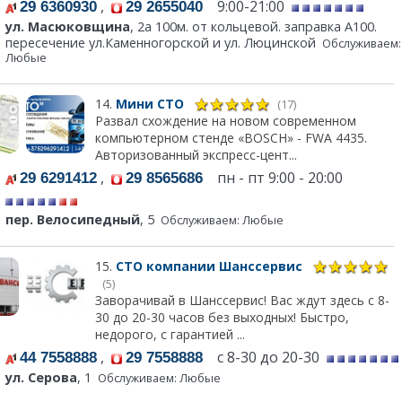
,
9:00-21:00
29 6360930
29 2655040
ул. Масюковщина
, 2а 100м. от кольцевой. заправка А100.
пересечение ул.Каменногорской и ул. Люцинской
Обслуживаем:
Любые
14.
Мини СТО
(17)
Развал схождение на новом современном
компьютерном стенде «BOSCH» - FWA 4435.
Авторизованный экспресс-цент...
,
пн - пт 9:00 - 20:00
29 6291412
29 8565686
пер. Велосипедный
, 5
Обслуживаем: Любые
15.
СТО компании Шанссервис
(5)
Заворачивай в Шанссервис! Вас ждут здесь с 8-
30 до 20-30 часов без выходных! Быстро,
недорого, с гарантией ...
,
с 8-30 до 20-30
44 7558888
29 7558888
ул. Серова
, 1
Обслуживаем: Любые