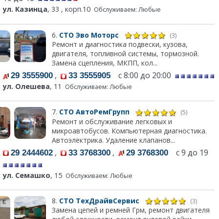
ул. Казинца
, 33 , корп.10
Обслуживаем: Любые
6.
СТО Эво Моторс
(3)
Ремонт и диагностика подвески, кузова,
двигателя, топливной системы, тормозной.
Замена сцепления, МКПП, кол...
,
с 8:00 до 20:00
29 3555900
33 3555905
ул. Олешева
, 11
Обслуживаем: Любые
7.
СТО АвтоРемГрупп
(5)
Ремонт и обслуживание легковых и
микроавтобусов. Компьютерная диагностика.
Автоэлектрика. Удаление клапанов...
,
,
с 9 до 19
29 2444602
33 3768300
29 3768300
ул. Семашко
, 15
Обслуживаем: Любые
8.
СТО ТехДрайвСервис
(3)
Замена цепей и ремней Грм, ремонт двигателя