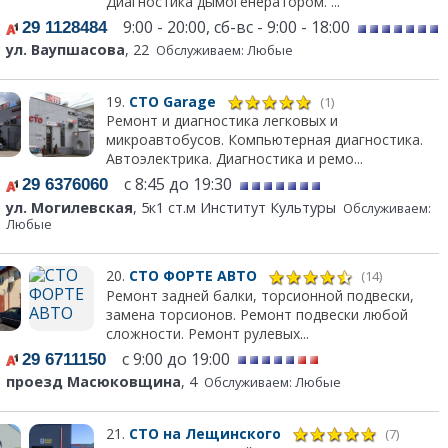
Диагностика дымогенератором. ...
9:00 - 20:00, сб-вс - 9:00 - 18:00
29 1128484
ул. Ваупшасова
, 22
Обслуживаем: Любые
19.
СТО Garage
(1)
Ремонт и диагностика легковых и
микроавтобусов. Компьютерная диагностика.
Автоэлектрика. Диагностика и ремо...
с 8:45 до 19:30
29 6376060
ул. Могилевская
, 5к1 ст.м Институт Культуры
Обслуживаем:
Любые
20.
СТО ФОРТЕ АВТО
(14)
Ремонт задней балки, торсионной подвески,
замена торсионов. Ремонт подвески любой
сложности. Ремонт рулевых...
с 9:00 до 19:00
29 6711150
проезд Масюковщина
, 4
Обслуживаем: Любые
21.
СТО на Лещинского
(7)