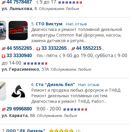
с 9 до 17
44 7578487
ул. Лынькова
, 8
Обслуживаем: Любые
5.
СТО Виктум
Нап. отзыв
Диагностика и ремонт топливной дизельной
аппаратуры Common Rail (форсунки, насосы,
замена датчиков и регуля...
,
,
,
44 5552265
33 3332265
44 5552215
пн.- пятн. с 9-00 до 19-00, суббота с 9-00
33 3330940
до 14-00
ул. Герасименко
, 57А
Обслуживаем: Любые
6.
Сто "Дизель бел"
Нап. отзыв
Ремонт и продажа любых форсунок и ТНВД.
Ремонт дизельных топливных систем.
Диагностика и ремонт ТНВД. Работ...
9:00 - 20:00
29 6996880
ул. Карвата
, 88
Обслуживаем: Любые
7.
ООО "ДК Дизель"
(1)