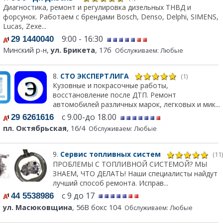
Диагностика, ремонт и регулировка дизельных ТНВД и
форсунок. Работаем с брендами Bosch, Denso, Delphi, SIMENS,
Lucas, Zexe...
9:00 - 16:30
29 1440040
Минский р-н,
ул. Брикета
, 17б
Обслуживаем: Любые
8.
СТО ЭКСПЕРТЛИГА
(1)
Кузовные и покрасочные работы,
восстановление после ДТП. Ремонт
автомобилей различных марок, легковых и мик...
с 9.00-до 18.00
29 6261616
пл. Октябрьская
, 16/4
Обслуживаем: Любые
9.
Сервис топливных систем
(11)
ПРОБЛЕМЫ С ТОПЛИВНОЙ СИСТЕМОЙ? МЫ
ЗНАЕМ, ЧТО ДЕЛАТЬ! Наши специалисты найдут
лучший способ ремонта. Исправ...
с 9 до 17
44 5538986
ул. Масюковщина
, 56В бокс 104
Обслуживаем: Любые