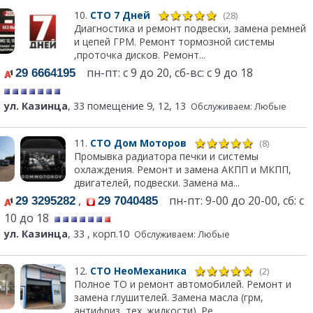
10.
СТО 7 Дней
(28)
Диагностика и ремонт подвески, замена ремней
и цепей ГРМ. Ремонт тормозной системы
,проточка дисков. Ремонт...
пн-пт: с 9 до 20, сб-вс: с 9 до 18
29 6664195
ул. Казинца
, 33 помещение 9, 12, 13
Обслуживаем: Любые
11.
СТО Дом Моторов
(8)
Промывка радиатора печки и системы
охлаждения. Ремонт и замена АКПП и МКПП,
двигателей, подвески. Замена ма...
,
пн-пт: 9-00 до 20-00, сб: с
29 3295282
29 7040485
10 до 18
ул. Казинца
, 33 , корп.10
Обслуживаем: Любые
12.
СТО НеоМеханика
(2)
Полное ТО и ремонт автомобилей. Ремонт и
замена глушителей. Замена масла (грм,
антифриз, тех. жидкости). Ре...