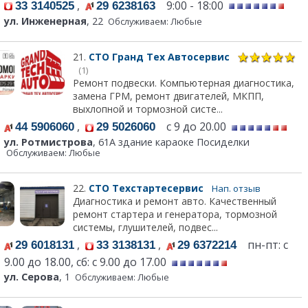
,
9:00 - 18:00
33 3140525
29 6238163
ул. Инженерная
, 22
Обслуживаем: Любые
21.
СТО Гранд Тех Автосервис
(1)
Ремонт подвески. Компьютерная диагностика,
замена ГРМ, ремонт двигателей, МКПП,
выхлопной и тормозной систе...
,
с 9 до 20.00
44 5906060
29 5026060
ул. Ротмистрова
, 61А здание караоке Посиделки
Обслуживаем: Любые
22.
СТО Техстартесервис
Нап. отзыв
Диагностика и ремонт авто. Качественный
ремонт стартера и генератора, тормозной
системы, глушителей, подвес...
,
,
пн-пт: с
29 6018131
33 3138131
29 6372214
9.00 до 18.00, сб: с 9.00 до 17.00
ул. Серова
, 1
Обслуживаем: Любые