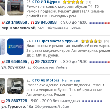
23.
СТО ИП Щурко
(11)
Ремонт легковых, микроавтобусов Т4- Т5.
Ремонт подвески. Ремонт двигателя. Замена
ремней ГРМ. Приводных рем...
,
с 9:00 до 18:00
29 1460858
29 8450858
пер. Ковалевской
, 54/1
Обслуживаем: Любые
24.
СТО ЭрстМастер Уручье
(29)
Диагностика и ремонт автомобилей всех марок.
Заправка кондиционеров. Автоэлектрика, ремонт
ДВС, МКПП, рулев...
,
с 8:30 до 19:30
29 6446495
29 7532737
ул. Уручская
, 23
Обслуживаем: Любые
25.
СТО АЕ Моtors
Нап. отзыв
Развал-схождение. Ремонт подвески. Ремонт
авто и микроавтобусов. Тех. обслуживание.
Автоэлектрика. Ремонт т...
9:00 - 20:00 без выходных
29 8607728
ул. Гурского
, 16а
Обслуживаем: Любые