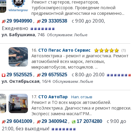
Ремонт стартеров, генераторов,
турбокомпрессоров. Проведение полной
предремонтной диагностики на современно...
,
с 9:00 до 20:00,
29 9949990
29 3330538
Ежедневно
ул. Бабушкина
, 74Б
Обслуживаем: Любые
16.
СТО Пегас Авто Сервис
(1)
Автоэлектрика - ремонт и диагностика. Ремонт
автомобилей всех марок, легковых,
микроавтобусов, мотоциклов. ...
,
с 8.00-до 20.00
29 5525525
29 6575525
ул. Октябрьская
, 16/4
Обслуживаем: Любые
17.
СТО АвтоПар
Нап. отзыв
Ремонт и ТО всех марок автомобилей.
АвтоЭлектрика. Диагностика и ремонт подвески.
Экспресс замена масла/ГРМ...
,
,
с 9:00 до
29 6041009
29 3400942
17 2074280
21:00, без выходных!