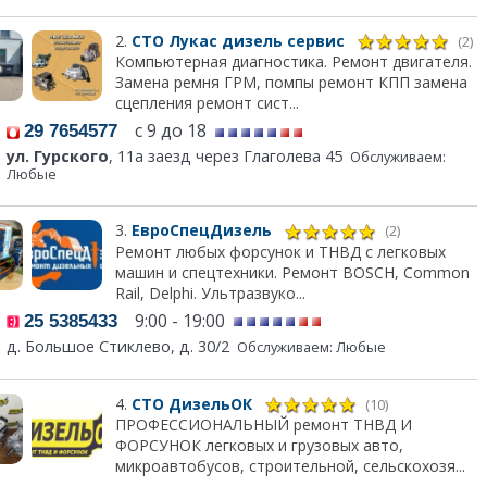
2.
СТО Лукас дизель сервис
(2)
Компьютерная диагностика. Ремонт двигателя.
Замена ремня ГРМ, помпы ремонт КПП замена
сцепления ремонт сист...
с 9 до 18
29 7654577
ул. Гурского
, 11а заезд через Глаголева 45
Обслуживаем:
Любые
3.
ЕвроСпецДизель
(2)
Ремонт любых форсунок и ТНВД с легковых
машин и спецтехники. Ремонт BOSCH, Common
Rail, Delphi. Ультразвуко...
9:00 - 19:00
25 5385433
д. Большое Стиклево, д. 30/2
Обслуживаем: Любые
4.
СТО ДизельОК
(10)
ПРОФЕССИОНАЛЬНЫЙ ремонт ТНВД И
ФОРСУНОК легковых и грузовых авто,
микроавтобусов, строительной, сельскохозя...