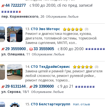
с 9:00 до 20:00, сб по пред. записи!
44 7222277
пер. Корженевского
, 26
Обслуживаем: Любые
13.
СТО Эво Моторс
(3)
Ремонт и диагностика подвески, кузова,
двигателя, топливной системы, тормозной.
Замена сцепления, МКПП, кол...
,
с 8:00 до 20:00
29 3555900
33 3555905
ул. Олешева
, 11
Обслуживаем: Любые
14.
СТО ТехДрайвСервис
(3)
Замена цепей и ремней Грм, ремонт двигателя
любой сложности, ремонт рулевой рейки ,
ремонт подвески, тормоз...
,
с 9 до 21
29 6131144
29 3390600
ул. Серова
, 18/1
Обслуживаем: Любые
15.
СТО Белстартергрупп
Нап. отзыв