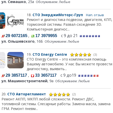
ул. Семашко
, 25а
Обслуживаем: Любые
18.
СТО ЭнерджиМоторс-Груп
Нап. отзыв
Ремонт и диагностика подвески, двигателя, КПП,
тормозной системы. Развал-схождение 3D.
Компьютерная диагнос...
,
с 9 до 21
29 6072165
17 3979955
ул. Ольшевского
, 16Б
Обслуживаем: Любые
19.
СТО Energy Centre
(3)
СТО Energy Centre – это комплексная помощь
Вашему автомобилю. У нас Вы можете провести
диагностику, выявить...
,
с 9 до19
29 3857117
33 3657117
ул. Машиностроителей
, 9а
Обслуживаем: Любые
20.
СТО Авторегламент
(2)
Ремонт АКПП, МКПП любой сложности. Ремонт ДВС,
топливной системы. Слесарные работы. Замена масла, замена
ГРМ. Ремонт пневм...