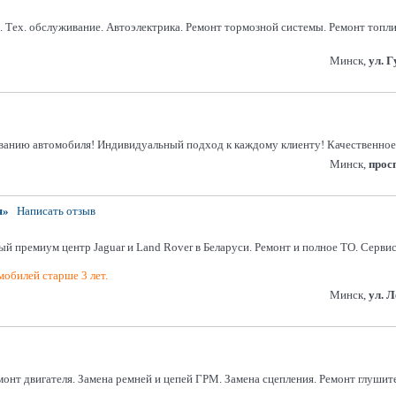
. Тех. обслуживание. Автоэлектрика. Ремонт тормозной системы. Ремонт топл
Минск,
ул. 
иванию автомобиля! Индивидуальный подход к каждому клиенту! Качественное
Минск,
прос
я»
Написать отзыв
ый премиум центр Jaguar и Land Rover в Беларуси. Ремонт и полное ТО. Серви
обилей старше 3 лет.
Минск,
ул. 
онт двигателя. Замена ремней и цепей ГРМ. Замена сцепления. Ремонт глушите