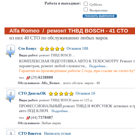
Работа в выходные:
Суббота
Воскресенье
Alfa Romeo / ремонт ТНВД BOSCH - 41 СТО
из них 40 СТО по обслуживанию любых марок
Сто Бонус
Отзывов 188
1
Виды работ:
ремонт ТНВД BOSCH ...
КОМПЛЕКСНАЯ ПОДГОТОВКА АВТО К ТЕХОСМОТРУ. Ремонт тормозной 
параметрам, ремонт любой сложности.,
Подробнее...
Гарантия на произведённые работы 2 года, при ссылке на vsesto.by
(29)
6238800
тел.
Обслуживаем:
Alfa_Romeo
... всего обслуж. марок - 46
СТО ДизельОК
Отзывов 10
2
Виды работ:
ремонт ТНВД BOSCH цена от 125 р.
ПРОФЕССИОНАЛЬНЫЙ ремонт ТНВД И ФОРСУНОК легковых и грузовы
авто ПОД КЛЮЧ.
Подробнее...
(44)
7578487
тел.
Обслуживаем:
Любые марки
СТО Виктум
Написать отзыв
3