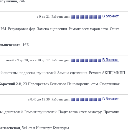
Бабушкина
, 74Б
с 9 до 21 Рабочие дни:
РМ. Регулировка фар. Замена сцепления. Ремонт всех марок авто. Опыт
Ольшевского
, 16Б
пн-сб с 9 до 20, вск с 10 до 17 Рабочие дни:
ой системы, подвески, глушителей. Замена сцепления. Ремонт АКПП,МКПП.
Короткий 2-й
, 23 Перекресток Бельского Паноморенко. ст.м. Спортивная
с 8:45 до 19:30 Рабочие дни:
, двигателей. Ремонт глушителей. Подготовка к тех.осмотру. Проточка
Могилевская
, 5к1 ст.м Институт Культуры