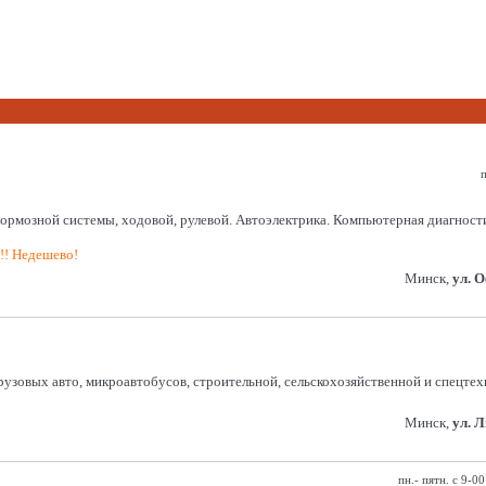
п
системы, ходовой, рулевой. Автоэлектрика. Компьютерная диагностика. 
!!! Недешево!
Минск,
ул. 
х авто, микроавтобусов, строительной, сельскохозяйственной и спецтех
Минск,
ул. 
пн.- пятн. с 9-0