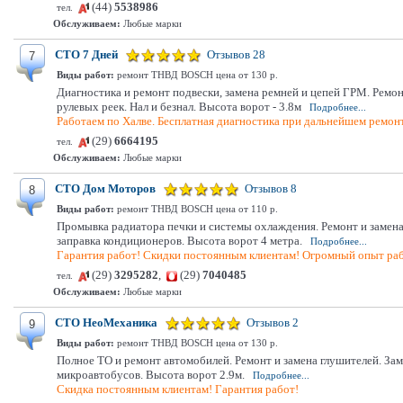
(44)
5538986
тел.
Обслуживаем:
Любые марки
СТО 7 Дней
Отзывов 28
7
Виды работ:
ремонт ТНВД BOSCH цена от 130 р.
Диагностика и ремонт подвески, замена ремней и цепей ГРМ. Ремо
рулевых реек. Нал и безнал. Высота ворот - 3.8м
Подробнее...
Работаем по Халве. Бесплатная диагностика при дальнейшем ремонт
(29)
6664195
тел.
Обслуживаем:
Любые марки
СТО Дом Моторов
Отзывов 8
8
Виды работ:
ремонт ТНВД BOSCH цена от 110 р.
Промывка радиатора печки и системы охлаждения. Ремонт и замена
заправка кондиционеров. Высота ворот 4 метра.
Подробнее...
Гарантия работ! Скидки постоянным клиентам! Огромный опыт ра
(29)
3295282
,
(29)
7040485
тел.
Обслуживаем:
Любые марки
СТО НеоМеханика
Отзывов 2
9
Виды работ:
ремонт ТНВД BOSCH цена от 130 р.
Полное ТО и ремонт автомобилей. Ремонт и замена глушителей. Заме
микроавтобусов. Высота ворот 2.9м.
Подробнее...
Скидка постоянным клиентам! Гарантия работ!