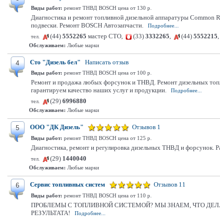
Виды работ:
ремонт ТНВД BOSCH цена от 130 р.
Диагностика и ремонт топливной дизельной аппаратуры Common Rail
подвески. Ремонт BOSCH Автозапчасти.
Подробнее...
(44)
5552265
мастер СТО,
(33)
3332265
,
(44)
5552215
тел.
Обслуживаем:
Любые марки
Сто "Дизель бел"
Написать отзыв
4
Виды работ:
ремонт ТНВД BOSCH цена от 100 р.
Ремонт и продажа любых форсунок и ТНВД. Ремонт дизельных топл
гарантируем качество наших услуг и продукции.
Подробнее...
(29)
6996880
тел.
Обслуживаем:
Любые марки
ООО "ДК Дизель"
Отзывов 1
5
Виды работ:
ремонт ТНВД BOSCH цена от 125 р.
Диагностика, ремонт и регулировка дизельных ТНВД и форсунок. Раб
(29)
1440040
тел.
Обслуживаем:
Любые марки
Сервис топливных систем
Отзывов 11
6
Виды работ:
ремонт ТНВД BOSCH цена от 110 р.
ПРОБЛЕМЫ С ТОПЛИВНОЙ СИСТЕМОЙ? МЫ ЗНАЕМ, ЧТО ДЕЛАТЬ! Наш
РЕЗУЛЬТАТА!
Подробнее...