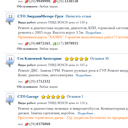
(29)
9949990
,
(29)
3330538
тел.
Обслуживаем:
Любые марки
СТО ЭнерджиМоторс-Груп
Написать отзыв
13
Виды работ:
ремонт ТНВД BOSCH цена от 130 р.
Ремонт и диагностика подвески, двигателя, КПП, тормозной систем
ремонта с 2005 года. Высота ворот 3.5м
Подробнее...
Принимаем карты "ХАЛВА". Гарантия выполненных работ! Система
(29)
6072165
,
(17)
3979955
тел.
Обслуживаем:
Любые марки
Сто Ключевой Автосервис
Отзывов 30
14
Виды работ:
ремонт ТНВД BOSCH цена от 105 р.
Ремонт ДВС. Замена ГРМ. Ремонт рулевых реек и ГУР. Ремонт конд
Комп. диагностика, автоэлектрика
Подробнее...
(29)
1712332
тел.
Обслуживаем:
Любые марки
СТО Garage
Отзывов 1
15
Виды работ:
ремонт ТНВД BOSCH цена от 110 р.
Ремонт и диагностика легковых и микроавтобусов. Компьютерная ди
дисков. Замена сцепления, коробок.
Подробнее...
Проточка тормозного диска - 35р. подвески бесплатно по предвари
(29)
6376060
тел.