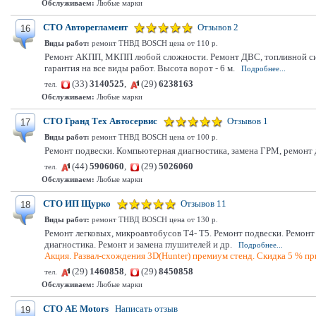
Обслуживаем:
Любые марки
СТО Авторегламент
Отзывов 2
16
Виды работ:
ремонт ТНВД BOSCH цена от 110 р.
Ремонт АКПП, МКПП любой сложности. Ремонт ДВС, топливной сист
гарантия на все виды работ. Высота ворот - 6 м.
Подробнее...
(33)
3140525
,
(29)
6238163
тел.
Обслуживаем:
Любые марки
СТО Гранд Тех Автосервис
Отзывов 1
17
Виды работ:
ремонт ТНВД BOSCH цена от 100 р.
Ремонт подвески. Компьютерная диагностика, замена ГРМ, ремонт
(44)
5906060
,
(29)
5026060
тел.
Обслуживаем:
Любые марки
СТО ИП Щурко
Отзывов 11
18
Виды работ:
ремонт ТНВД BOSCH цена от 130 р.
Ремонт легковых, микроавтобусов Т4- Т5. Ремонт подвески. Ремон
диагностика. Ремонт и замена глушителей и др.
Подробнее...
Акция. Развал-схождения 3D(Hunter) премиум стенд. Скидка 5 % при
(29)
1460858
,
(29)
8450858
тел.
Обслуживаем:
Любые марки
СТО АЕ Моtors
Написать отзыв
19