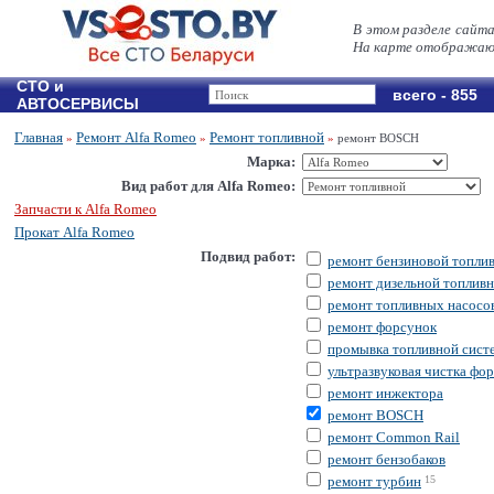
В этом разделе сайт
На карте отображают
СТО и
всего - 855
АВТОСЕРВИСЫ
Главная
Ремонт Alfa Romeo
Ремонт топливной
»
»
»
ремонт BOSCH
Марка:
Вид работ для Alfa Romeo:
Запчасти к Alfa Romeo
Прокат Alfa Romeo
Подвид работ:
ремонт бензиновой топли
ремонт дизельной топлив
ремонт топливных насосо
ремонт форсунок
промывка топливной сист
ультразвуковая чистка фо
ремонт инжектора
ремонт BOSCH
ремонт Common Rail
ремонт бензобаков
ремонт турбин
15