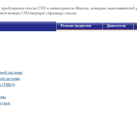
а представлен список СТО и автосервисов Минска, которые выполняют вид 
ся номера СТО текущей страницы списка.
Ремонт подвески
Двигателя
вной системы
ной системы
в (ТНВД)
емы
рсунок