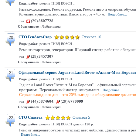
Виды работ:
ремонт ТНВД BOSCH ...
Развал-схождение. Ремонт подвески. Ремонт авто и микроавтобусов
Компьютерная диагностика. Высота ворот - 4,5 м.
Подробнее...
(29)
8607728
тел.
Обслуживаем:
Любые марки
СТО ГенАвтоСтар
Отзывов 10
20
Виды работ:
ремонт ТНВД BOSCH ...
Ремонт стартеров, генераторов. Широкий спектр работ по обслуж
(29)
3457307
тел.
Обслуживаем:
Любые марки
Официальный сервис Jaguar и Land Rover «Атлант-М на Борова
21
Виды работ:
ремонт ТНВД BOSCH ...
Jaguar и Land Rover "Атлант-М на Боровая" – официальный сервисн
программа. Персональный мастер-консультант.
Подробнее...
Сервис выходного дня – это 25% выгода на обслуживание для автом
(44)
5874604
,
(29)
6770099
тел.
Обслуживаем:
Любые марки
СТО Спастех
Отзывов 5
22
Виды работ:
ремонт ТНВД BOSCH цена от 120 р.
Ремонт микроавтобусов и легковых автомобилей. Диагностика и рем
Подробнее...