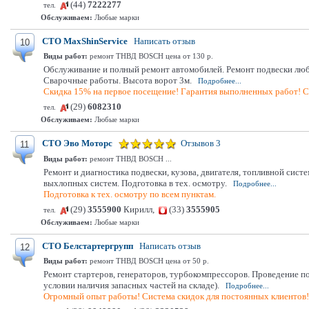
(44)
7222277
тел.
Обслуживаем:
Любые марки
СТО MaxShinService
Написать отзыв
10
Виды работ:
ремонт ТНВД BOSCH цена от 130 р.
Обслуживание и полный ремонт автомобилей. Ремонт подвески любо
Сварочные работы. Высота ворот 3м.
Подробнее...
Скидка 15% на первое посещение! Гарантия выполненных работ! С
(29)
6082310
тел.
Обслуживаем:
Любые марки
СТО Эво Моторс
Отзывов 3
11
Виды работ:
ремонт ТНВД BOSCH ...
Ремонт и диагностика подвески, кузова, двигателя, топливной сис
выхлопных систем. Подготовка в тех. осмотру.
Подробнее...
Подготовка к тех. осмотру по всем пунктам.
(29)
3555900
Кирилл,
(33)
3555905
тел.
Обслуживаем:
Любые марки
СТО Белстартергрупп
Написать отзыв
12
Виды работ:
ремонт ТНВД BOSCH цена от 50 р.
Ремонт стартеров, генераторов, турбокомпрессоров. Проведение 
условии наличия запасных частей на складе).
Подробнее...
Огромный опыт работы! Система скидок для постоянных клиентов