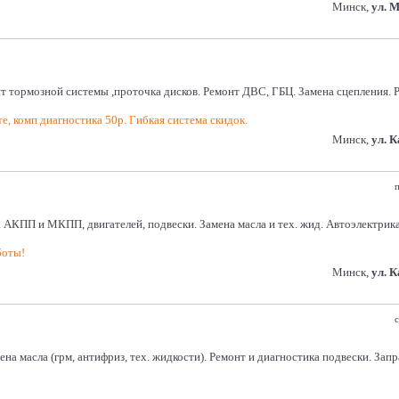
Минск,
ул. 
нт тормозной системы ,проточка дисков. Ремонт ДВС, ГБЦ. Замена сцепления.
е, комп диагностика 50р. Гибкая система скидок.
Минск,
ул. 
п
 АКПП и МКПП, двигателей, подвески. Замена масла и тех. жид. Автоэлектрика
боты!
Минск,
ул. 
с
на масла (грм, антифриз, тех. жидкости). Ремонт и диагностика подвески. Зап