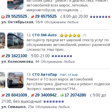
Автоэлектрика - ремонт и диагностика. Ремонт
автомобилей всех марок, легковых,
микроавтобусов, мотоциклов. ...
,
с 8.00-до 20.00
29 5525525
29 6575525
ул. Октябрьская
, 16/4
Обслуживаем: Любые
12.
СТО DM-Auto
(1)
Автоцентр предлагает широкий спектр услуг по
обслуживанию автомобилей, ремонт различной
сложности. Наш прио...
9.00-21.00
29 1621100
ул. Колесникова
, 44
Обслуживаем: Любые
13.
СТО АвтоПар
Нап. отзыв
Ремонт и ТО всех марок автомобилей.
АвтоЭлектрика. Диагностика и ремонт подвески.
Экспресс замена масла/ГРМ...
,
,
с 9:00 до
29 6041009
29 3400942
17 2074280
21:00, без выходных!
ул. Семашко
, 25а
Обслуживаем: Любые