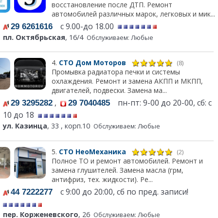
восстановление после ДТП. Ремонт
автомобилей различных марок, легковых и мик...
с 9.00-до 18.00
29 6261616
пл. Октябрьская
, 16/4
Обслуживаем: Любые
4.
СТО Дом Моторов
(8)
Промывка радиатора печки и системы
охлаждения. Ремонт и замена АКПП и МКПП,
двигателей, подвески. Замена ма...
,
пн-пт: 9-00 до 20-00, сб: с
29 3295282
29 7040485
10 до 18
ул. Казинца
, 33 , корп.10
Обслуживаем: Любые
5.
СТО НеоМеханика
(2)
Полное ТО и ремонт автомобилей. Ремонт и
замена глушителей. Замена масла (грм,
антифриз, тех. жидкости). Ре...
с 9:00 до 20:00, сб по пред. записи!
44 7222277
пер. Корженевского
, 26
Обслуживаем: Любые