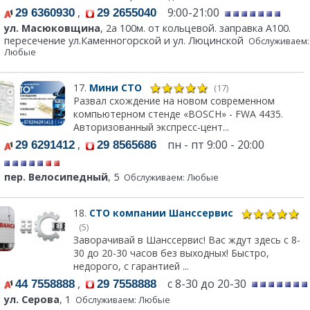
,
9:00-21:00
29 6360930
29 2655040
ул. Масюковщина
, 2а 100м. от кольцевой. заправка А100.
пересечение ул.Каменногорской и ул. Люцинской
Обслуживаем:
Любые
17.
Мини СТО
(17)
Развал схождение на новом современном
компьютерном стенде «BOSCH» - FWA 4435.
Авторизованный экспресс-цент...
,
пн - пт 9:00 - 20:00
29 6291412
29 8565686
пер. Велосипедный
, 5
Обслуживаем: Любые
18.
СТО компании Шанссервис
(5)
Заворачивай в Шанссервис! Вас ждут здесь с 8-
30 до 20-30 часов без выходных! Быстро,
недорого, с гарантией ...
,
с 8-30 до 20-30
44 7558888
29 7558888
ул. Серова
, 1
Обслуживаем: Любые