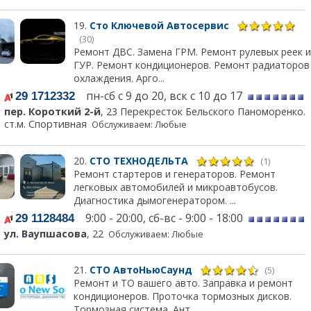
19.
Сто Ключевой Автосервис
(30)
Ремонт ДВС. Замена ГРМ. Ремонт рулевых реек и
ГУР. Ремонт кондиционеров. Ремонт радиаторов
охлаждения. Арго...
пн-сб с 9 до 20, вск с 10 до 17
29 1712332
пер. Короткий 2-й
, 23 Перекресток Бельского Паноморенко.
ст.м. Спортивная
Обслуживаем: Любые
20.
СТО ТЕХНОДЕЛЬТА
(1)
Ремонт стартеров и генераторов. Ремонт
легковых автомобилей и микроавтобусов.
Диагностика дымогенератором. ...
9:00 - 20:00, сб-вс - 9:00 - 18:00
29 1128484
ул. Ваупшасова
, 22
Обслуживаем: Любые
21.
СТО АвтоНьюСаунд
(5)
Ремонт и ТО вашего авто. Заправка и ремонт
кондиционеров. Проточка тормозных дисков.
Тормозная система. Ант...