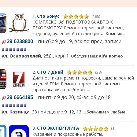
1.
Сто Бонус
(188)
КОМПЛЕКСНАЯ ПОДГОТОВКА АВТО К
ТЕХОСМОТРУ. Ремонт тормозной системы,
ходовой, рулевой. Автоэлектрика. Компью...
пн-сб:с 9 до 19, вск по пред. записи
29 6238800
ул. Основателей
, 25Д , корп.1
Обслуживаем:
Alfa_Romeo
2.
СТО 7 Дней
(28)
Диагностика и ремонт подвески, замена ремней
и цепей ГРМ. Ремонт тормозной системы
,проточка дисков. Ремонт...
пн-пт: с 9 до 20, сб-вс: с 9 до 18
29 6664195
ул. Казинца
, 33 помещение 9, 12, 13
Обслуживаем: Любые
3.
СТО ЭКСПЕРТЛИГА
(1)
Кузовные и покрасочные работы,