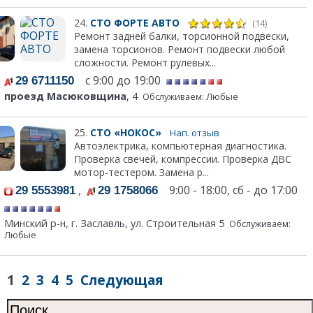
24.
СТО ФОРТЕ АВТО
(14)
Ремонт задней балки, торсионной подвески,
замена торсионов. Ремонт подвески любой
сложности. Ремонт рулевых...
с 9:00 до 19:00
29 6711150
проезд Масюковщина
, 4
Обслуживаем: Любые
25.
СТО «НОКОС»
Нап. отзыв
Автоэлектрика, компьютерная диагностика.
Проверка свечей, компрессии. Проверка ДВС
мотор-тестером. Замена р...
,
9:00 - 18:00, сб - до 17:00
29 5553981
29 1758066
Минский р-н, г. Заславль, ул. Строительная 5
Обслуживаем:
Любые
1
2
3
4
5
Следующая