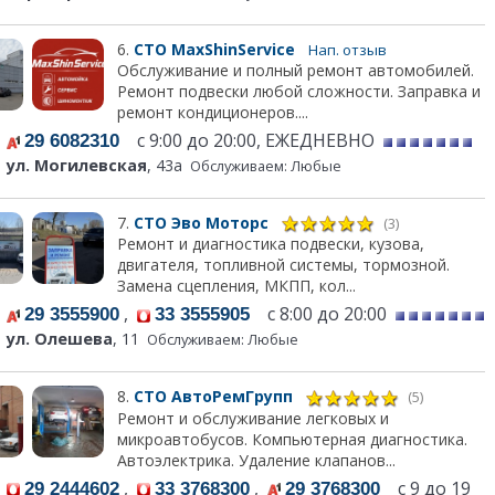
6.
СТО MaxShinService
Нап. отзыв
Обслуживание и полный ремонт автомобилей.
Ремонт подвески любой сложности. Заправка и
ремонт кондиционеров....
с 9:00 до 20:00, ЕЖЕДНЕВНО
29 6082310
ул. Могилевская
, 43а
Обслуживаем: Любые
7.
СТО Эво Моторс
(3)
Ремонт и диагностика подвески, кузова,
двигателя, топливной системы, тормозной.
Замена сцепления, МКПП, кол...
,
с 8:00 до 20:00
29 3555900
33 3555905
ул. Олешева
, 11
Обслуживаем: Любые
8.
СТО АвтоРемГрупп
(5)
Ремонт и обслуживание легковых и
микроавтобусов. Компьютерная диагностика.
Автоэлектрика. Удаление клапанов...
,
,
с 9 до 19
29 2444602
33 3768300
29 3768300