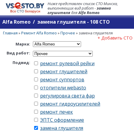
Ниже представлен список СТО Минска,
выполняющих вид работ -
замена
глушителя
для
Alfa Romeo
Alfa Romeo / замена глушителя - 108 СТО
Главная
»
Ремонт Alfa Romeo
»
Прочее
»
замена глушителя
+ Добавить СТО
Марка:
Вид работ:
Подвид:
ремонт рулевой рейки
ремонт глушителей
ремонт суппортов
отопители webasto
регулировка света фар
ремонт гидроусилителей
ремонт печек
ЭПТС оформление
замена глушителя