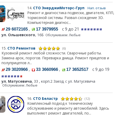
14.
СТО ЭнерджиМоторс-Груп
Нап. отзыв
Ремонт и диагностика подвески, двигателя, КПП,
тормозной системы. Развал-схождение 3D.
Компьютерная диагнос...
,
с 9 до 21
29 6072165
17 3979955
ул. Ольшевского
, 16Б
Обслуживаем: Любые
15.
СТО Ремонтов
(6)
Кузовной ремонт любой сложности. Сварочные работы.
Замена арок, порогов. Переварка днища. Ремонт прицепов и
полуприцепов л...
,
,
с 9 до 19
29 3020966
33 3660966
17 3652517
ул. Матусевича
, 33 , корп.2 Заезд с ул. Матусевича
Обслуживаем: Любые
16.
СТО Беластр
(12)
Комплексный подход к техническому
обслуживанию и ремонту автомобилей. Здесь
выполняют ремонт двигателей, по...