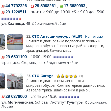
,
,
,
44 7792326
29 5908261
17 3689993
пн-пт: с 9:00 до 19:00. сб: с 9:00 до 15:00
29 1220511
ул. Казинца
, 4Б
Обслуживаем: Любые
22.
СТО Автошинресурс (АШР)
Нап. отзыв
Ремонт и диагностика подвески легковых и
микроавтобусов. Сварочные работы (пороги,
арки, днище). Замена мас...
10:00-19:00
29 6501190
Франциска Скорины, 44
Обслуживаем: Любые
23.
СТО Garage
(1)
Ремонт и диагностика легковых и
микроавтобусов. Компьютерная диагностика.
Автоэлектрика. Диагностика и ремо...
с 8:45 до 19:30
29 6376060
ул. Могилевская
, 5к1 ст.м Институт Культуры
Обслуживаем:
Любые