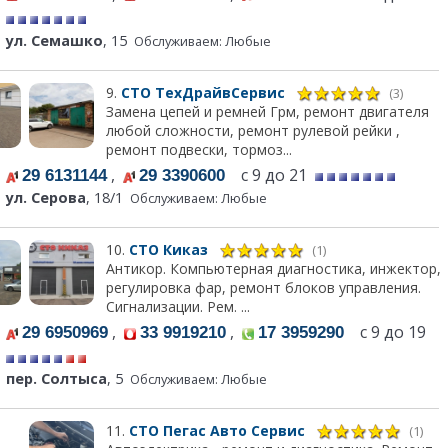
ул. Семашко
, 15
Обслуживаем: Любые
9.
СТО ТехДрайвСервис
(3)
Замена цепей и ремней Грм, ремонт двигателя
любой сложности, ремонт рулевой рейки ,
ремонт подвески, тормоз...
,
с 9 до 21
29 6131144
29 3390600
ул. Серова
, 18/1
Обслуживаем: Любые
10.
СТО Киказ
(1)
Антикор. Компьютерная диагностика, инжектор,
регулировка фар, ремонт блоков управления.
Сигнализации. Рем. ...
,
,
с 9 до 19
29 6950969
33 9919210
17 3959290
пер. Солтыса
, 5
Обслуживаем: Любые
11.
СТО Пегас Авто Сервис
(1)