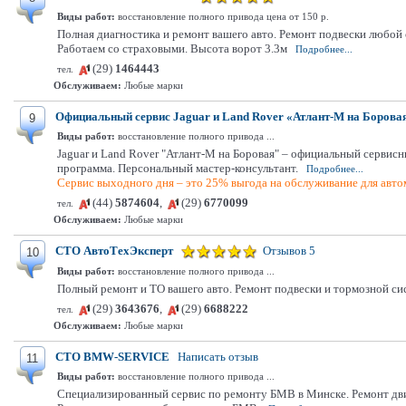
Виды работ:
восстановление полного привода цена от 150 р.
Полная диагностика и ремонт вашего авто. Ремонт подвески любой с
Работаем со страховыми. Высота ворот 3.3м
Подробнее...
(29)
1464443
тел.
Обслуживаем:
Любые марки
Официальный сервис Jaguar и Land Rover «Атлант-М на Борова
9
Виды работ:
восстановление полного привода ...
Jaguar и Land Rover "Атлант-М на Боровая" – официальный сервисн
программа. Персональный мастер-консультант.
Подробнее...
Сервис выходного дня – это 25% выгода на обслуживание для автом
(44)
5874604
,
(29)
6770099
тел.
Обслуживаем:
Любые марки
СТО АвтоТехЭксперт
Отзывов 5
10
Виды работ:
восстановление полного привода ...
Полный ремонт и ТО вашего авто. Ремонт подвески и тормозной сис
(29)
3643676
,
(29)
6688222
тел.
Обслуживаем:
Любые марки
СТО BMW-SERVICE
Написать отзыв
11
Виды работ:
восстановление полного привода ...
Специализированный сервис по ремонту БМВ в Минске. Ремонт дви