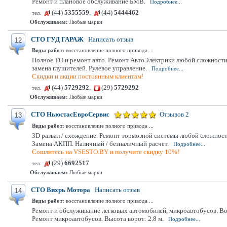
Ремонт и плановое обслуживание БМВ.
Подробнее...
(44)
5355559
,
(44)
5444462
тел.
Обслуживаем:
Любые марки
СТО ГУД ГАРАЖ
Написать отзыв
12
Виды работ:
восстановление полного привода ...
Полное ТО и ремонт авто. Ремонт АвтоЭлектрики любой сложности. 
замена глушителей. Рулевое управление.
Подробнее...
Скидки и акции постоянным клиентам!
(44)
5729292
,
(29)
5729292
тел.
Обслуживаем:
Любые марки
СТО НьюстасЕвроСервис
Отзывов 2
13
Виды работ:
восстановление полного привода ...
3D развал / схождение. Ремонт тормозной системы любой сложности
Замена АКПП. Наличный / безналичный расчет.
Подробнее...
Сошлитесь на VSESTO.BY и получите скидку 10%!
(29)
6692517
тел.
Обслуживаем:
Любые марки
СТО Вихрь Мотора
Написать отзыв
14
Виды работ:
восстановление полного привода ...
Ремонт и обслуживание легковых автомобилей, микроавтобусов. Во
Ремонт микроавтобусов. Высота ворот: 2.8 м.
Подробнее...