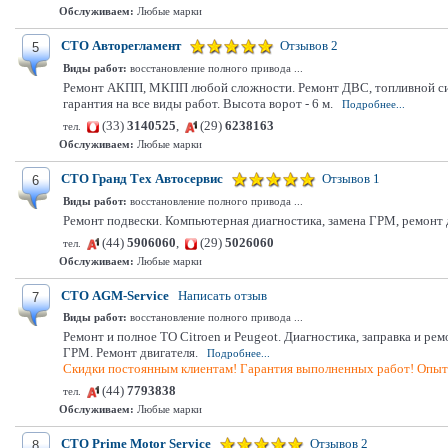
Обслуживаем:
Любые марки
СТО Авторегламент
Отзывов 2
5
Виды работ:
восстановление полного привода ...
Ремонт АКПП, МКПП любой сложности. Ремонт ДВС, топливной сист
гарантия на все виды работ. Высота ворот - 6 м.
Подробнее...
(33)
3140525
,
(29)
6238163
тел.
Обслуживаем:
Любые марки
СТО Гранд Тех Автосервис
Отзывов 1
6
Виды работ:
восстановление полного привода ...
Ремонт подвески. Компьютерная диагностика, замена ГРМ, ремонт
(44)
5906060
,
(29)
5026060
тел.
Обслуживаем:
Любые марки
СТО AGM-Service
Написать отзыв
7
Виды работ:
восстановление полного привода ...
Ремонт и полное ТО Citroen и Peugeot. Диагностика, заправка и р
ГРМ. Ремонт двигателя.
Подробнее...
Скидки постоянным клиентам! Гарантия выполненных работ! Опыт 
(44)
7793838
тел.
Обслуживаем:
Любые марки
СТО Prime Motor Service
Отзывов 2
8