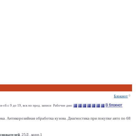
Блокнот
0
н-сб:с 9 до 19, вск по пред. записи Рабочие дни:
Антикорозийная обработка кузова. Диагностика при покупке авто по 68
Основателей
, 25Д , корп.1