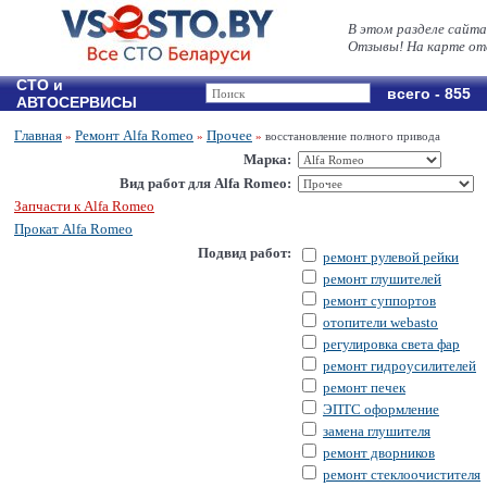
В этом разделе сайта
Отзывы! На карте от
СТО и
всего - 855
АВТОСЕРВИСЫ
Главная
Ремонт Alfa Romeo
Прочее
»
»
»
восстановление полного привода
Марка:
Вид работ для Alfa Romeo:
Запчасти к Alfa Romeo
Прокат Alfa Romeo
Подвид работ:
ремонт рулевой рейки
ремонт глушителей
ремонт суппортов
отопители webasto
регулировка света фар
ремонт гидроусилителей
ремонт печек
ЭПТС оформление
замена глушителя
ремонт дворников
ремонт стеклоочистителя