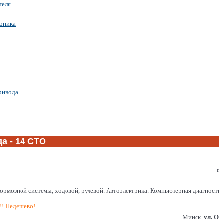
теля
роника
ривода
а - 14 СТО
п
системы, ходовой, рулевой. Автоэлектрика. Компьютерная диагностика. 
!!! Недешево!
Минск,
ул. 