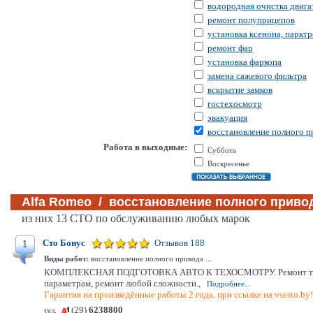
водородная очистка двига
ремонт полуприцепов
установка ксенона, паркт
ремонт фар
установка фаркопа
замена сажевого фильтра
вскрытие замков
гостехосмотр
эвакуация
восстановление полного п
Работа в выходные:
Суббота
Воскресенье
Alfa Romeo / восстановление полного привод
из них 13 СТО по обслуживанию любых марок
Сто Бонус
Отзывов 188
1
Виды работ:
восстановление полного привода ...
КОМПЛЕКСНАЯ ПОДГОТОВКА АВТО К ТЕХОСМОТРУ. Ремонт тормозной 
параметрам, ремонт любой сложности.,
Подробнее...
Гарантия на произведённые работы 2 года, при ссылке на vsesto.by
(29)
6238800
тел.