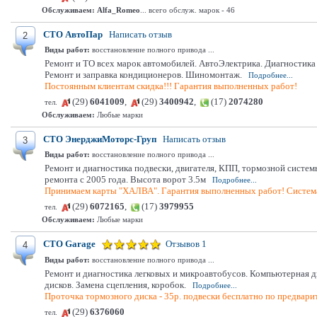
Обслуживаем:
Alfa_Romeo
... всего обслуж. марок - 46
СТО АвтоПар
Написать отзыв
2
Виды работ:
восстановление полного привода ...
Ремонт и ТО всех марок автомобилей. АвтоЭлектрика. Диагностик
Ремонт и заправка кондиционеров. Шиномонтаж.
Подробнее...
Постоянным клиентам скидка!!! Гарантия выполненных работ!
(29)
6041009
,
(29)
3400942
,
(17)
2074280
тел.
Обслуживаем:
Любые марки
СТО ЭнерджиМоторс-Груп
Написать отзыв
3
Виды работ:
восстановление полного привода ...
Ремонт и диагностика подвески, двигателя, КПП, тормозной систем
ремонта с 2005 года. Высота ворот 3.5м
Подробнее...
Принимаем карты "ХАЛВА". Гарантия выполненных работ! Система
(29)
6072165
,
(17)
3979955
тел.
Обслуживаем:
Любые марки
СТО Garage
Отзывов 1
4
Виды работ:
восстановление полного привода ...
Ремонт и диагностика легковых и микроавтобусов. Компьютерная ди
дисков. Замена сцепления, коробок.
Подробнее...
Проточка тормозного диска - 35р. подвески бесплатно по предвари
(29)
6376060
тел.