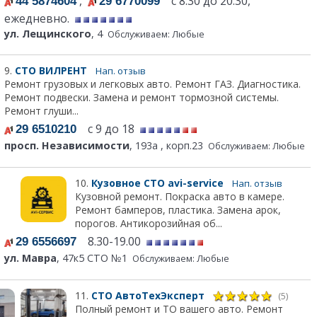
,
с 8:30 до 20:30,
44 5874604
29 6770099
ежедневно.
ул. Лещинского
, 4
Обслуживаем: Любые
9.
СТО ВИЛРЕНТ
Нап. отзыв
Ремонт грузовых и легковых авто. Ремонт ГАЗ. Диагностика.
Ремонт подвески. Замена и ремонт тормозной системы.
Ремонт глуши...
с 9 до 18
29 6510210
просп. Независимости
, 193а , корп.23
Обслуживаем: Любые
10.
Кузовное СТО avi-service
Нап. отзыв
Кузовной ремонт. Покраска авто в камере.
Ремонт бамперов, пластика. Замена арок,
порогов. Антикорозийная об...
8.30-19.00
29 6556697
ул. Мавра
, 47к5 СТО №1
Обслуживаем: Любые
11.
СТО АвтоТехЭксперт
(5)
Полный ремонт и ТО вашего авто. Ремонт