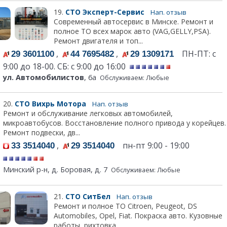
19.
СТО Эксперт-Сервис
Нап. отзыв
Современный автосервис в Минске. Ремонт и
полное ТО всех марок авто (VAG,GELLY,PSA).
Ремонт двигателя и топ...
,
,
ПН-ПТ: с
29 3601100
44 7695482
29 1309171
9:00 до 18-00. СБ: с 9:00 до 16:00
ул. Автомобилистов
, 6а
Обслуживаем: Любые
20.
СТО Вихрь Мотора
Нап. отзыв
Ремонт и обслуживание легковых автомобилей,
микроавтобусов. Восстановление полного привода у корейцев.
Ремонт подвески, дв...
,
пн-пт 9:00 - 19:00
33 3514040
29 3514040
Минский р-н, д. Боровая, д. 7
Обслуживаем: Любые
21.
СТО СитБел
Нап. отзыв
Ремонт и полное ТО Citroen, Peugeot, DS
Automobiles, Opel, Fiat. Покраска авто. Кузовные
работы, рихтовка. ...