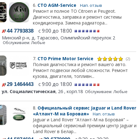
6.
СТО AGM-Service
Нап. отзыв
Ремонт и полное ТО Citroen и Peugeot.
Диагностика, заправка и ремонт системы
кондиционера. Замена радиатора...
с 9:00 до 18:00
44 7793838
Минский р-н, д. Тарасово, Олимпийский переулок 2
Обслуживаем: Любые
7.
СТО Prime Motor Service
(2)
Полная диагностика и ремонт вашего авто.
Ремонт подвески любой сложности. Ремонт
кузова, двигателя, топливн...
с 9:00 до 18:00
29 1464443
ул. Социалистическая
, 26 , корп.18
Обслуживаем: Любые
8.
Официальный сервис Jaguar и Land Rover
«Атлант-М на Боровая»
Нап. отзыв
Jaguar и Land Rover "Атлант-М на Боровая" –
официальный сервисный премиум центр Jaguar и
Land Rover в Белар...