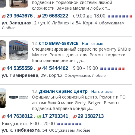
подвески и тормозной системы любой
сложности. Замена масла и любых т...
,
с 9:00 до 18:00
29 3643676
29 6688222
ул. Западная
, 2 / ул. К. Либкнехта 54, Корп.4
Обслуживаем:
Любые
12.
СТО BMW-SERVICE
Нап. отзыв
Специализированный сервис по ремонту БМВ в
Минске. Ремонт двигателя. Ремонт подвески.
Капитальный ремонт дв...
,
9:00 - 19:00
44 5355559
44 5444462
ул. Тимирязева
, 29 , корп.2
Обслуживаем: Любые
13.
Джили Сервис Центр
Нап. отзыв
Официальный сервисный центр. Ремонт и ТО
автомобилей марки Geely, Belgee. Ремонт
подвески. Заправка кондици...
,
,
44 7636012
17 2703341
29 1582713
Ежедневно 8:00 - 20:00
ул. К. Либкнехта
, 54
Обслуживаем: Любые