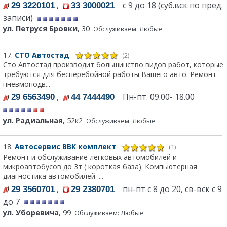
,
с 9 до 18 (суб.вск по пред.
29 3220101
33 3000021
записи)
ул. Петруся Бровки
, 30
Обслуживаем: Любые
17.
СТО Автостад
(2)
Сто Автостад производит большинство видов работ, которые
требуются для бесперебойной работы Вашего авто. Ремонт
пневмоподв...
,
Пн-пт. 09.00- 18.00
29 6563490
44 7444490
ул. Радиальная
, 52к2
Обслуживаем: Любые
18.
Автосервис ВВК комплект
(1)
Ремонт и обслуживание легковых автомобилей и
микроавтобусов до 3т ( короткая база). Компьютерная
диагностика автомобилей. ...
,
пн-пт с 8 до 20, св-вск с 9
29 3560701
29 2380701
до 7
ул. Уборевича
, 99
Обслуживаем: Любые