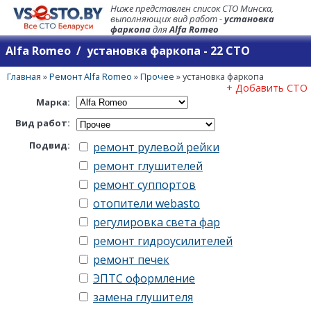
Ниже представлен список СТО Минска,
выполняющих вид работ -
установка
фаркопа
для
Alfa Romeo
Alfa Romeo / установка фаркопа - 22 СТО
Главная
»
Ремонт Alfa Romeo
»
Прочее
»
установка фаркопа
+ Добавить СТО
Марка:
Вид работ:
Подвид:
ремонт рулевой рейки
ремонт глушителей
ремонт суппортов
отопители webasto
регулировка света фар
ремонт гидроусилителей
ремонт печек
ЭПТС оформление
замена глушителя