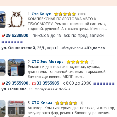
1.
Сто Бонус
(188)
КОМПЛЕКСНАЯ ПОДГОТОВКА АВТО К
ТЕХОСМОТРУ. Ремонт тормозной системы,
ходовой, рулевой. Автоэлектрика. Компью...
пн-сб:с 9 до 19, вск по пред. записи
29 6238800
ул. Основателей
, 25Д , корп.1
Обслуживаем:
Alfa_Romeo
2.
СТО Эво Моторс
(3)
Ремонт и диагностика подвески, кузова,
двигателя, топливной системы, тормозной.
Замена сцепления, МКПП, кол...
,
с 8:00 до 20:00
29 3555900
33 3555905
ул. Олешева
, 11
Обслуживаем: Любые
3.
СТО Киказ
(1)
Антикор. Компьютерная диагностика, инжектор,
регулировка фар, ремонт блоков управления.