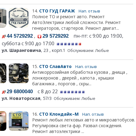
14.
СТО ГУД ГАРАЖ
Нап. отзыв
Полное ТО и ремонт авто. Ремонт
АвтоЭлектрики любой сложности. Ремонт
генераторов, стартеров. Ремонт двигат...
,
пн-пт: с 9:00 до 19:00,
44 5729292
29 5729292
суббота с 9:00 до 17:00
ул. Шаранговича
, 23 , корп.1
Обслуживаем: Любые
15.
СТО СлавАвто
Нап. отзыв
Антикоррозийная обработка кузова , днища ,
лонжеронов , дверей , капота , крышки
багажника , порогов , скры...
с 8 до 22
29 6800040
ул. Новаторская
, 57/3
Обслуживаем: Любые
16.
СТО Клондайк–М
Нап. отзыв
Ремонт любых легковых авто и микроавтобусов.
Регулировка света фар. Развал схождения.
Ремонт автоэлектрики ...