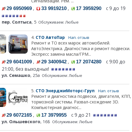
Сигнализации. Рем. ...
,
,
с 9 до 19
29 6950969
33 9919210
17 3959290
пер. Солтыса
, 5
Обслуживаем: Любые
4.
СТО АвтоПар
Нап. отзыв
Ремонт и ТО всех марок автомобилей.
АвтоЭлектрика. Диагностика и ремонт подвески.
Экспресс замена масла/ГРМ...
,
,
с 9:00 до
29 6041009
29 3400942
17 2074280
21:00, без выходных!
ул. Семашко
, 25а
Обслуживаем: Любые
5.
СТО ЭнерджиМоторс-Груп
Нап. отзыв
Ремонт и диагностика подвески, двигателя, КПП,
тормозной системы. Развал-схождение 3D.
Компьютерная диагнос...
,
с 9 до 21
29 6072165
17 3979955
ул. Ольшевского
, 16Б
Обслуживаем: Любые