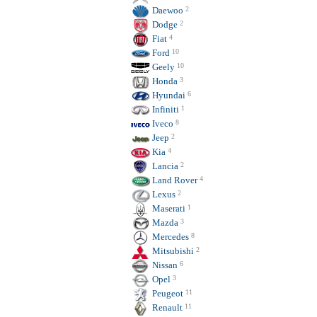
Daewoo
2
Dodge
2
Fiat
4
Ford
10
Geely
10
Honda
3
Hyundai
6
Infiniti
1
Iveco
8
Jeep
2
Kia
4
Lancia
2
Land Rover
4
Lexus
2
Maserati
1
Mazda
3
Mercedes
8
Mitsubishi
2
Nissan
6
Opel
3
Peugeot
11
Renault
11