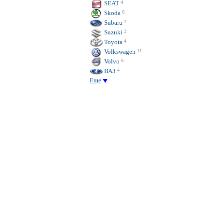
SEAT
4
Skoda
6
Subaru
2
Suzuki
2
Toyota
4
Volkswagen
11
Volvo
6
ВАЗ
4
Еще