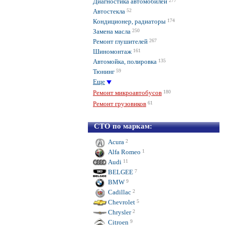
Диагностика автомобилей
277
Автостекла
52
Кондиционер, радиаторы
174
Замена масла
250
Ремонт глушителей
267
Шиномонтаж
161
Автомойка, полировка
135
Тюнинг
59
Еще
Ремонт микроавтобусов
180
Ремонт грузовиков
61
СТО по маркам:
Acura
2
Alfa Romeo
1
Audi
11
BELGEE
7
BMW
9
Cadillac
2
Chevrolet
5
Chrysler
2
Citroen
9