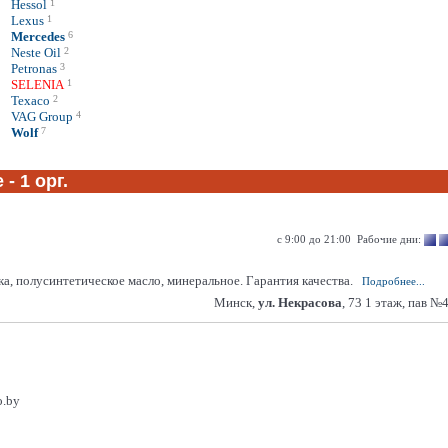
Hessol
1
Lexus
1
Mercedes
6
Neste Oil
2
Petronas
3
SELENIA
1
Texaco
2
VAG Group
4
Wolf
7
- 1 орг.
c 9:00 до 21:00 Рабочие дни:
 полусинтетическое масло, минеральное. Гарантия качества.
Подробнее...
Минск,
ул. Некрасова
, 73 1 этаж, пав №
o.by