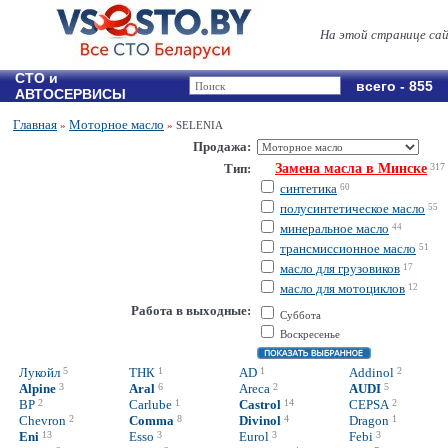
На этой странице са
СТО и
всего - 855
АВТОСЕРВИСЫ
Главная
Моторное масло
»
»
SELENIA
Продажа:
Тип:
Замена масла в Минске
317
синтетика
60
полусинтетическое масло
55
минеральное масло
44
трансмиссионное масло
51
масло для грузовиков
17
масло для мотоциклов
12
Работа в выходные:
Суббота
Воскресенье
Лукойл
5
ТНК
1
AD
1
Addinol
2
Alpine
3
Aral
6
Areca
2
AUDI
5
BP
2
Carlube
1
Castrol
14
CEPSA
2
Chevron
2
Comma
8
Divinol
4
Dragon
1
Eni
13
Esso
3
Eurol
3
Febi
3