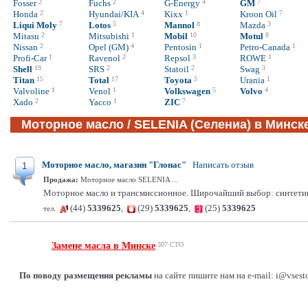
Fosser
2
Fuchs
2
G-Energy
4
GM
7
Honda
2
Hyundai/KIA
4
Kixx
1
Kroon Oil
7
Liqui Moly
7
Lotos
5
Mannol
8
Mazda
3
Mitasu
2
Mitsubishi
1
Mobil
10
Motul
8
Nissan
2
Opel (GM)
4
Pentosin
1
Petro-Canada
1
Profi-Car
1
Ravenol
2
Repsol
3
ROWE
1
Shell
19
SRS
2
Statoil
2
Swag
3
Titan
15
Total
17
Toyota
5
Urania
1
Valvoline
1
Venol
1
Volkswagen
5
Volvo
4
Xado
2
Yacco
1
ZIC
7
Моторное масло / SELENIA (Селениа) в Минске 
Моторное масло, магазин "Глонас"
Написать отзыв
1
Продажа:
Моторное масло SELENIA ...
Моторное масло и трансмиссионное. Широчайший выбор: синтетика,
(44)
5339625
,
(29)
5339625
,
(25)
5339625
тел.
Замене масла в Минске
307 СТО
По поводу размещения рекламы
на сайте пишите нам на e-mail: i@vsest