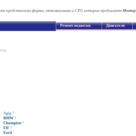
йта представлены фирмы, автомагазины и СТО, которые предлагают
Моторн
Ремонт подвески
Двигателя
 СТО
Agip
3
BMW
4
Champion
4
Elf
11
Ford
7