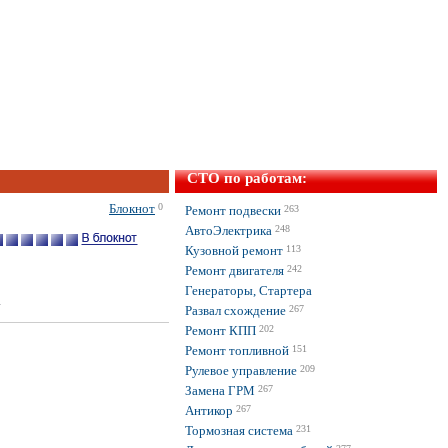
СТО по работам:
Блокнот
0
Ремонт подвески
263
АвтоЭлектрика
248
Кузовной ремонт
113
Ремонт двигателя
242
Генераторы, Стартера
4
Развал схождение
267
Ремонт КПП
202
Ремонт топливной
151
Рулевое управление
209
Замена ГРМ
267
Антикор
267
Тормозная система
231