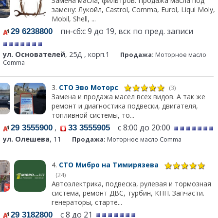
Замена масла, фильтров. Продажа масла под
замену: Лукойл, Castrol, Comma, Eurol, Liqui Moly,
Mobil, Shell, ...
пн-сб:с 9 до 19, вск по пред. записи
29 6238800
ул. Основателей
, 25Д , корп.1
Продажа:
Моторное масло
Comma
3.
СТО Эво Моторс
(3)
Замена и продажа масел всех видов. А так же
ремонт и диагностика подвески, двигателя,
топливной системы, то...
,
с 8:00 до 20:00
29 3555900
33 3555905
ул. Олешева
, 11
Продажа:
Моторное масло Comma
4.
СТО Мибро на Тимирязева
(24)
Автоэлектрика, подвеска, рулевая и тормозная
система, ремонт ДВС, турбин, КПП. Запчасти.
генераторы, старте...
с 8 до 21
29 3182800