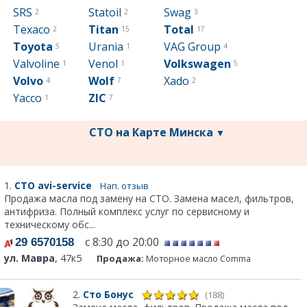
SRS
Statoil
Swag
2
2
3
Texaco
Titan
Total
2
15
17
Toyota
Urania
VAG Group
5
1
4
Valvoline
Venol
Volkswagen
1
1
5
Volvo
Wolf
Xado
4
7
2
Yacco
ZIC
1
7
СТО на Карте Минска
▼
1.
СТО avi-service
Нап. отзыв
Продажа масла под замену на СТО. Замена масел, фильтров,
антифриза. Полный комплекс услуг по сервисному и
техническому обс...
с 8:30 до 20:00
29 6570158
ул. Мавра
, 47к5
Продажа:
Моторное масло Comma
2.
Сто Бонус
(188)