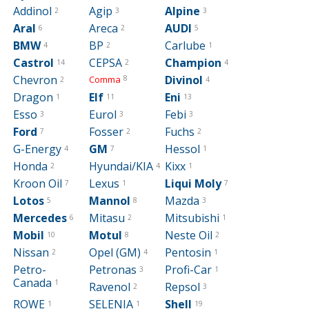
Addinol
Agip
Alpine
2
3
3
Aral
Areca
AUDI
6
2
5
BMW
BP
Carlube
4
2
1
Castrol
CEPSA
Champion
14
2
4
Chevron
Divinol
Comma
8
2
4
Dragon
Elf
Eni
1
11
13
Esso
Eurol
Febi
3
3
3
Ford
Fosser
Fuchs
7
2
2
G-Energy
GM
Hessol
4
7
1
Honda
Hyundai/KIA
Kixx
2
4
1
Kroon Oil
Lexus
Liqui Moly
7
1
7
Lotos
Mannol
Mazda
5
8
3
Mercedes
Mitasu
Mitsubishi
6
2
1
Mobil
Motul
Neste Oil
10
8
2
Nissan
Opel (GM)
Pentosin
2
4
1
Petro-
Petronas
Profi-Car
3
1
Canada
1
Ravenol
Repsol
2
3
ROWE
SELENIA
Shell
1
1
19