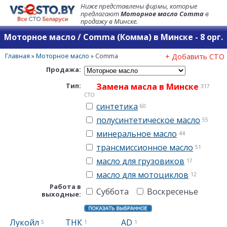
Ниже представлены фирмы, которые
предлагают
Моторное масло Comma
в
продажу в Минске.
Моторное масло / Comma (Комма) в Минске - 8 орг.
Главная
»
Моторное масло
»
Comma
+ Добавить СТО
Продажа:
Тип:
Замена масла в Минске
317
СТО
синтетика
60
полусинтетическое масло
55
минеральное масло
44
трансмиссионное масло
51
масло для грузовиков
17
масло для мотоциклов
12
Работа в
Суббота
Воскресенье
выходные:
Лукойл
ТНК
AD
5
1
1