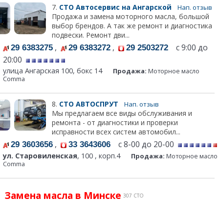
7.
СТО Автосервис на Ангарской
Нап. отзыв
Продажа и замена моторного масла, большой
выбор брендов. А так же ремонт и диагностика
подвески. Ремонт дви...
,
,
с 9:00 до
29 6383275
29 6383272
29 2503272
20:00
улица Ангарская 100, бокс 14
Продажа:
Моторное масло
Comma
8.
СТО АВТОСПРУТ
Нап. отзыв
Мы предлагаем все виды обслуживания и
ремонта - от диагностики и проверки
исправности всех систем автомобил...
,
с 8-00 до 20-00
29 3603656
33 3643606
ул. Старовиленская
, 100 , корп.4
Продажа:
Моторное масло
Comma
Замена масла в Минске
307 СТО