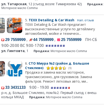
ул. Татарская
, 12 (съезд возле Тимирязева 42)
Продажа:
Моторное масло Comma
5.
TEXX Detailing & Car Wash
Нап. отзыв
TEXX Detailing & Car Wash предлагает
высококачественные услуги по детейлингу
автомобилей, мойке и техническ...
,
,
ПН-СБ
29 7559999
44 7559999
25 7559999
9:00-20:00 ВС 9:00-17:00
ул. Гинтовта
, 1
Продажа:
Моторное масло Comma
6.
СТО Миура №2 (район д. Большое
Стиклево)
(9)
Продажа и замена масла: моторное,
трансмиссионно, для грузовиков. Замена
фильтров. Ремонт легковых авто, ми...
9.00 - 19.00
33 3431133
р-н, д. Большое Стиклево, пом.№2. Первый съезд с внеш.
кольца МКАД
Продажа:
Моторное масло Comma