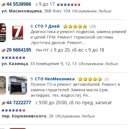
с 9 до 17
44 5538986
ул. Масюковщина
, 56В бокс 104
Обслуживаем: Любые
8.
СТО 7 Дней
(28)
Диагностика и ремонт подвески, замена ремней
и цепей ГРМ. Ремонт тормозной системы
,проточка дисков. Ремонт...
пн-пт: с 9 до 20, сб-вс: с 9 до 18
29 6664195
ул. Казинца
, 33 помещение 9, 12, 13
Обслуживаем: Любые
9.
СТО НеоМеханика
(2)
Полное ТО и ремонт автомобилей. Ремонт и
замена глушителей. Замена масла (грм,
антифриз, тех. жидкости). Ре...
с 9:00 до 20:00, сб по пред. записи!
44 7222277
пер. Корженевского
, 26
Обслуживаем: Любые