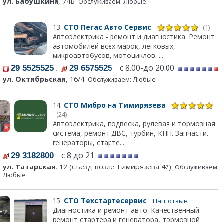
ул. Бабушкина
, 74Б
Обслуживаем: Любые
13.
СТО Пегас Авто Сервис
(1)
Автоэлектрика - ремонт и диагностика. Ремонт
автомобилей всех марок, легковых,
микроавтобусов, мотоциклов. ...
,
с 8.00-до 20.00
29 5525525
29 6575525
ул. Октябрьская
, 16/4
Обслуживаем: Любые
14.
СТО Мибро на Тимирязева
(24)
Автоэлектрика, подвеска, рулевая и тормозная
система, ремонт ДВС, турбин, КПП. Запчасти.
генераторы, старте...
с 8 до 21
29 3182800
ул. Татарская
, 12 (съезд возле Тимирязева 42)
Обслуживаем:
Любые
15.
СТО Техстартесервис
Нап. отзыв
Диагностика и ремонт авто. Качественный
ремонт стартера и генератора, тормозной