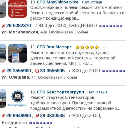
10.
СТО MaxShinService
Нап. отзыв
Обслуживание и полный ремонт автомобилей.
Ремонт подвески любой сложности. Заправка и
ремонт кондиционеров....
с 9:00 до 20:00, ЕЖЕДНЕВНО
29 6082310
ул. Могилевская
, 43а
Обслуживаем: Любые
11.
СТО Эво Моторс
(3)
Ремонт и диагностика подвески, кузова,
двигателя, топливной системы, тормозной.
Замена сцепления, МКПП, кол...
,
с 8:00 до 20:00
29 3555900
33 3555905
ул. Олешева
, 11
Обслуживаем: Любые
12.
СТО Белстартергрупп
Нап. отзыв
Ремонт стартеров, генераторов,
турбокомпрессоров. Проведение полной
предремонтной диагностики на современно...
,
с 9:00 до 20:00,
29 9949990
29 3330538
Ежедневно