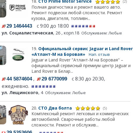
18.
СТО Prime Motor Service
(2)
Полная диагностика и ремонт вашего авто.
Ремонт подвески любой сложности. Ремонт
кузова, двигателя, топливн...
с 9:00 до 18:00
29 1464443
ул. Социалистическая
, 26 , корп.18
Обслуживаем: Любые
19.
Официальный сервис Jaguar и Land Rover
«Атлант-М на Боровая»
Нап. отзыв
Jaguar и Land Rover "Атлант-М на Боровая" –
официальный сервисный премиум центр Jaguar и
Land Rover в Белар...
,
с 8:30 до 20:30,
44 5874604
29 6770099
ежедневно.
ул. Лещинского
, 4
Обслуживаем: Любые
20.
СТО Два болта
(5)
Комплексный ремонт легковых и коммерческих
автомобилей. Сварочные работы любой
сложности. Ремонт и обслужив...
29 5353606