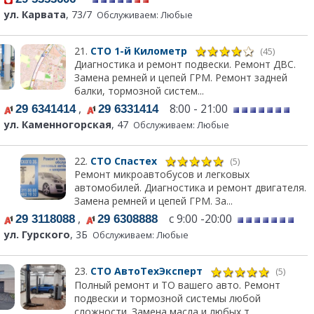
ул. Карвата
, 73/7
Обслуживаем: Любые
21.
СТО 1-й Километр
(45)
Диагностика и ремонт подвески. Ремонт ДВС.
Замена ремней и цепей ГРМ. Ремонт задней
балки, тормозной систем...
,
8:00 - 21:00
29 6341414
29 6331414
ул. Каменногорская
, 47
Обслуживаем: Любые
22.
СТО Спастех
(5)
Ремонт микроавтобусов и легковых
автомобилей. Диагностика и ремонт двигателя.
Замена ремней и цепей ГРМ. За...
,
с 9:00 -20:00
29 3118088
29 6308888
ул. Гурского
, 3Б
Обслуживаем: Любые
23.
СТО АвтоТехЭксперт
(5)
Полный ремонт и ТО вашего авто. Ремонт
подвески и тормозной системы любой
сложности. Замена масла и любых т...