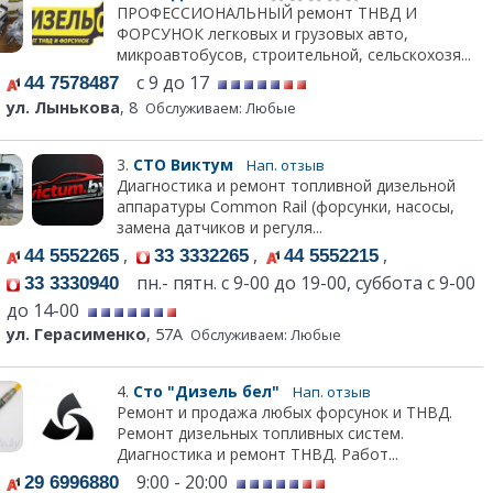
ПРОФЕССИОНАЛЬНЫЙ ремонт ТНВД И
ФОРСУНОК легковых и грузовых авто,
микроавтобусов, строительной, сельскохозя...
с 9 до 17
44 7578487
ул. Лынькова
, 8
Обслуживаем: Любые
3.
СТО Виктум
Нап. отзыв
Диагностика и ремонт топливной дизельной
аппаратуры Common Rail (форсунки, насосы,
замена датчиков и регуля...
,
,
,
44 5552265
33 3332265
44 5552215
пн.- пятн. с 9-00 до 19-00, суббота с 9-00
33 3330940
до 14-00
ул. Герасименко
, 57А
Обслуживаем: Любые
4.
Сто "Дизель бел"
Нап. отзыв
Ремонт и продажа любых форсунок и ТНВД.
Ремонт дизельных топливных систем.
Диагностика и ремонт ТНВД. Работ...
9:00 - 20:00
29 6996880