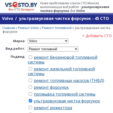
Ниже представлен список СТО Минска,
выполняющих вид работ -
ультразвуковая
чистка форсунок
для
Volvo
Volvo / ультразвуковая чистка форсунок - 45 СТО
Главная
»
Ремонт Volvo
»
Ремонт топливной
»
ультразвуковая чистка
форсунок
+ Добавить СТО
Марка:
Вид работ:
Подвид:
ремонт бензиновой топливной
системы
ремонт дизельной топливной
системы
ремонт топливных насосов (ТНВД)
ремонт форсунок
промывка топливной системы
ультразвуковая чистка форсунок
ремонт инжектора