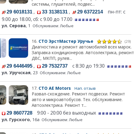
системы, глушителей, подвес...
,
,
пн-пт: с
29 6018131
33 3138131
29 6372214
9.00 до 18.00, сб: с 9.00 до 17.00
ул. Серова
, 1
Обслуживаем: Любые
16.
СТО ЭрстМастер Уручье
(29)
Диагностика и ремонт автомобилей всех марок.
Заправка кондиционеров. Автоэлектрика, ремонт
ДВС, МКПП, рулев...
,
с 8:30 до 19:30
29 6446495
29 7532737
ул. Уручская
, 23
Обслуживаем: Любые
17.
СТО АЕ Моtors
Нап. отзыв
Развал-схождение. Ремонт подвески. Ремонт
авто и микроавтобусов. Тех. обслуживание.
Автоэлектрика. Ремонт т...
9:00 - 20:00 без выходных
29 8607728
ул. Гурского
, 16а
Обслуживаем: Любые