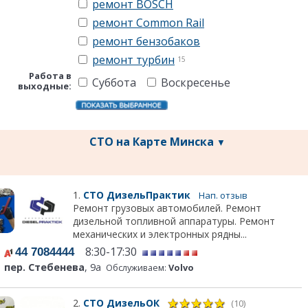
ремонт BOSCH
ремонт Common Rail
ремонт бензобаков
ремонт турбин
15
Работа в
Суббота
Воскресенье
выходные:
СТО на Карте Минска
▼
1.
СТО ДизельПрактик
Нап. отзыв
Ремонт грузовых автомобилей. Ремонт
дизельной топливной аппаратуры. Ремонт
механических и электронных рядны...
8:30-17:30
44 7084444
пер. Стебенева
, 9а
Обслуживаем:
Volvo
2.
СТО ДизельОК
(10)