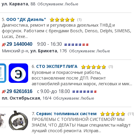
ул. Карвата
, 88
Обслуживаем: Любые
5.
ООО "ДК Дизель"
(1)
Диагностика, ремонт и регулировка дизельных ТНВД и
форсунок. Работаем с брендами Bosch, Denso, Delphi, SIMENS,
Lucas, Zexe...
9:00 - 16:30
29 1440040
Минский р-н,
ул. Брикета
, 17б
Обслуживаем: Любые
6.
СТО ЭКСПЕРТЛИГА
(1)
Кузовные и покрасочные работы,
восстановление после ДТП. Ремонт
автомобилей различных марок, легковых и мик...
с 9.00-до 18.00
29 6261616
пл. Октябрьская
, 16/4
Обслуживаем: Любые
7.
Сервис топливных систем
(11)
ПРОБЛЕМЫ С ТОПЛИВНОЙ СИСТЕМОЙ? МЫ
ЗНАЕМ, ЧТО ДЕЛАТЬ! Наши специалисты найдут
лучший способ ремонта. Исправ...