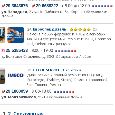
,
с 9:00 до 18:00
29 3643676
29 6688222
ул. Западная
, 2 / ул. К. Либкнехта 54, Корп.4
Обслуживаем:
Любые
24.
ЕвроСпецДизель
(2)
Ремонт любых форсунок и ТНВД с легковых
машин и спецтехники. Ремонт BOSCH, Common
Rail, Delphi. Ультразвуко...
9:00 - 19:00
25 5385433
д. Большое Стиклево, д. 30/2
Обслуживаем: Любые
25.
СТО IE SERVICE
Нап. отзыв
Диагностика и полный ремонт IVECO (Daily,
Eurocargo, Trakker, Stralis). Ремонт топливной.
Чип-Тюнинг. Ремон...
9 00-18 00
29 1860059
ул. Монтажников
, 51/1
Обслуживаем: Любые
1
2
Следующая