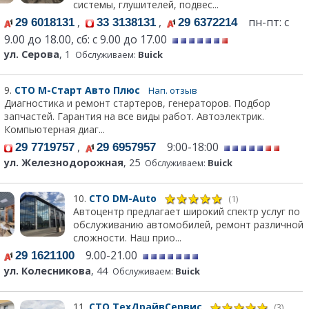
системы, глушителей, подвес...
,
,
пн-пт: с
29 6018131
33 3138131
29 6372214
9.00 до 18.00, сб: с 9.00 до 17.00
ул. Серова
, 1
Обслуживаем:
Buick
9.
СТО М-Старт Авто Плюс
Нап. отзыв
Диагностика и ремонт стартеров, генераторов. Подбор
запчастей. Гарантия на все виды работ. Автоэлектрик.
Компьютерная диаг...
,
9:00-18:00
29 7719757
29 6957957
ул. Железнодорожная
, 25
Обслуживаем:
Buick
10.
СТО DM-Auto
(1)
Автоцентр предлагает широкий спектр услуг по
обслуживанию автомобилей, ремонт различной
сложности. Наш прио...
9.00-21.00
29 1621100
ул. Колесникова
, 44
Обслуживаем:
Buick
11.
СТО ТехДрайвСервис
(3)