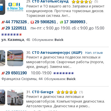
29.
СТО АвтоНьюСаунд
(5)
Ремонт и ТО вашего авто. Заправка и ремонт
кондиционеров. Проточка тормозных дисков.
Тормозная система. Ант...
,
,
,
44 7792326
29 5908261
17 3689993
пн-пт: с 9:00 до 19:00. сб: с 9:00 до 15:00
29 1220511
ул. Казинца
, 4Б
Обслуживаем:
Buick
30.
СТО Автошинресурс (АШР)
Нап. отзыв
Ремонт и диагностика подвески легковых и
микроавтобусов. Сварочные работы (пороги,
арки, днище). Замена мас...
10:00-19:00
29 6501190
Франциска Скорины, 44
Обслуживаем:
Buick
31.
СТО Garage
(1)
Ремонт и диагностика легковых и
микроавтобусов. Компьютерная диагностика.
Автоэлектрика. Диагностика и ремо...