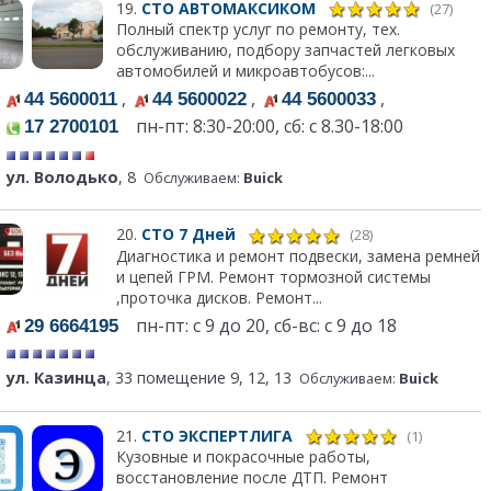
19.
СТО АВТОМАКСИКОМ
(27)
Полный спектр услуг по ремонту, тех.
обслуживанию, подбору запчастей легковых
автомобилей и микроавтобусов:...
,
,
,
44 5600011
44 5600022
44 5600033
пн-пт: 8:30-20:00, сб: с 8.30-18:00
17 2700101
ул. Володько
, 8
Обслуживаем:
Buick
20.
СТО 7 Дней
(28)
Диагностика и ремонт подвески, замена ремней
и цепей ГРМ. Ремонт тормозной системы
,проточка дисков. Ремонт...
пн-пт: с 9 до 20, сб-вс: с 9 до 18
29 6664195
ул. Казинца
, 33 помещение 9, 12, 13
Обслуживаем:
Buick
21.
СТО ЭКСПЕРТЛИГА
(1)
Кузовные и покрасочные работы,
восстановление после ДТП. Ремонт