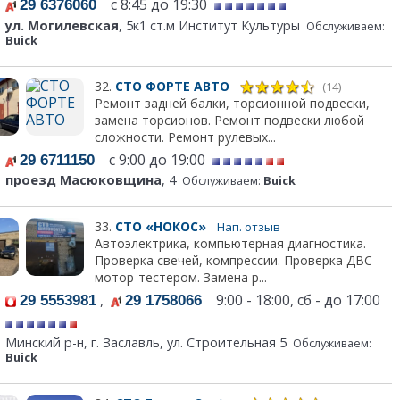
с 8:45 до 19:30
29 6376060
ул. Могилевская
, 5к1 ст.м Институт Культуры
Обслуживаем:
Buick
32.
СТО ФОРТЕ АВТО
(14)
Ремонт задней балки, торсионной подвески,
замена торсионов. Ремонт подвески любой
сложности. Ремонт рулевых...
с 9:00 до 19:00
29 6711150
проезд Масюковщина
, 4
Обслуживаем:
Buick
33.
СТО «НОКОС»
Нап. отзыв
Автоэлектрика, компьютерная диагностика.
Проверка свечей, компрессии. Проверка ДВС
мотор-тестером. Замена р...
,
9:00 - 18:00, сб - до 17:00
29 5553981
29 1758066
Минский р-н, г. Заславль, ул. Строительная 5
Обслуживаем:
Buick