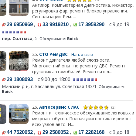
Антикор. Компьютерная диагностика, инжектор,
регулировка фар, ремонт блоков управления.
Сигнализации. Рем. ...
,
,
с 9 до 19
29 6950969
33 9919210
17 3959290
пер. Солтыса
, 5
Обслуживаем:
Buick
25.
СТО РемДВС
Нап. отзыв
Ремонт двигателя любой сложности.
Многолетний опыт по ремонту ДВС. Ремонт
грузовых автомобилей. Ремонт и шл...
с 9:00 до 18:00
29 1808093
Минский р-н, г. Заславль ул. Советская 133/1
Обслуживаем:
Buick
26.
Автосервис СИАС
(2)
Ремонт и техническое обслуживание легковых и
микроавтобусов. Полная диагностика и ремонт
всех узлов авто. И...
,
,
с 9 до 18
44 7520052
29 2580052
17 2282168