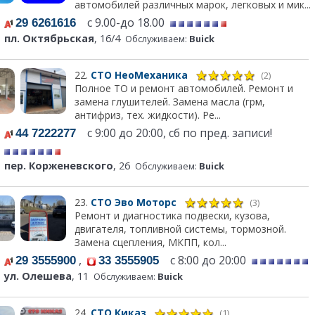
автомобилей различных марок, легковых и мик...
с 9.00-до 18.00
29 6261616
пл. Октябрьская
, 16/4
Обслуживаем:
Buick
22.
СТО НеоМеханика
(2)
Полное ТО и ремонт автомобилей. Ремонт и
замена глушителей. Замена масла (грм,
антифриз, тех. жидкости). Ре...
с 9:00 до 20:00, сб по пред. записи!
44 7222277
пер. Корженевского
, 26
Обслуживаем:
Buick
23.
СТО Эво Моторс
(3)
Ремонт и диагностика подвески, кузова,
двигателя, топливной системы, тормозной.
Замена сцепления, МКПП, кол...
,
с 8:00 до 20:00
29 3555900
33 3555905
ул. Олешева
, 11
Обслуживаем:
Buick
24.
СТО Киказ
(1)