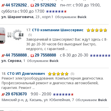
,
пн-пт: с 9:00 до 19:00,
44 5729292
29 5729292
суббота с 9:00 до 17:00
ул. Шаранговича
, 23 , корп.1
Обслуживаем:
Buick
17.
СТО компании Шанссервис
(5)
Заворачивай в Шанссервис! Вас ждут здесь с 8-
30 до 20-30 часов без выходных! Быстро,
недорого, с гарантией ...
,
с 8-30 до 20-30
44 7558888
29 7558888
ул. Серова
, 1
Обслуживаем:
Buick
18.
СТО ИП Довгилович
(5)
Ремонт электрооборудования. Компьютерная диагностика.
Профессиональный ремонт и диагностика автомобилей,
гарантия. Ремонт ...
9:00 - 20:00
29 6763670
Минский р-н, д. Касынь, ул. Юбилейная, 7
Обслуживаем:
Buick