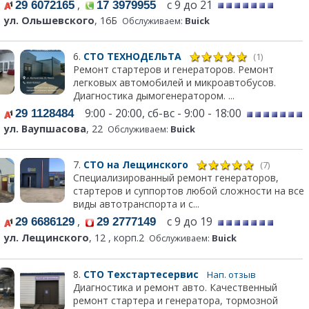
,
с 9 до 21
29 6072165
17 3979955
ул. Ольшевского
, 16Б
Обслуживаем:
Buick
6.
СТО ТЕХНОДЕЛЬТА
(1)
Ремонт стартеров и генераторов. Ремонт
легковых автомобилей и микроавтобусов.
Диагностика дымогенератором. ...
9:00 - 20:00, сб-вс - 9:00 - 18:00
29 1128484
ул. Ваупшасова
, 22
Обслуживаем:
Buick
7.
СТО на Лещинского
(7)
Специализированный ремонт генераторов,
стартеров и суппортов любой сложности на все
виды автотранспорта и с...
,
с 9 до 19
29 6686129
29 2777149
ул. Лещинского
, 12 , корп.2
Обслуживаем:
Buick
8.
СТО Техстартесервис
Нап. отзыв
Диагностика и ремонт авто. Качественный
ремонт стартера и генератора, тормозной