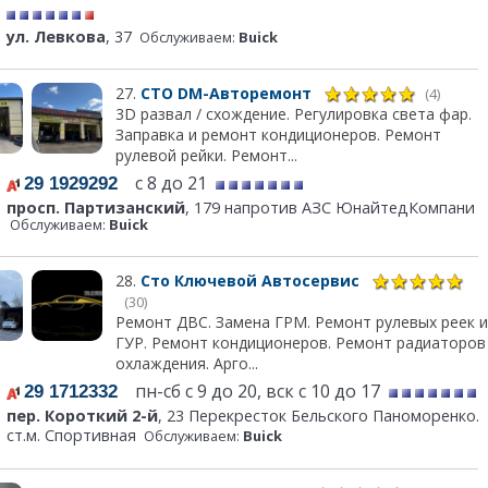
ул. Левкова
, 37
Обслуживаем:
Buick
27.
СТО DM-Авторемонт
(4)
3D развал / схождение. Регулировка света фар.
Заправка и ремонт кондиционеров. Ремонт
рулевой рейки. Ремонт...
с 8 до 21
29 1929292
просп. Партизанский
, 179 напротив АЗС ЮнайтедКомпани
Обслуживаем:
Buick
28.
Сто Ключевой Автосервис
(30)
Ремонт ДВС. Замена ГРМ. Ремонт рулевых реек и
ГУР. Ремонт кондиционеров. Ремонт радиаторов
охлаждения. Арго...
пн-сб с 9 до 20, вск с 10 до 17
29 1712332
пер. Короткий 2-й
, 23 Перекресток Бельского Паноморенко.
ст.м. Спортивная
Обслуживаем:
Buick