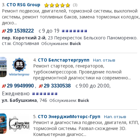
3.
СТО RSG Group
(3)
Ремонт подвески, двигателей, тормозной системы, выхлопной
системы, ремонт топливных баков, замена тормозных колодок,
диско...
с 9 до 19
29 1539222
пер. Короткий 2-й
, 23 Перекресток Бельского Паноморенко.
ст.м. Спортивная
Обслуживаем:
Buick
4.
СТО Белстартергрупп
Нап. отзыв
Ремонт стартеров, генераторов,
турбокомпрессоров. Проведение полной
предремонтной диагностики на современно...
,
с 9:00 до 20:00,
29 9949990
29 3330538
Ежедневно
ул. Бабушкина
, 74Б
Обслуживаем:
Buick
5.
СТО ЭнерджиМоторс-Груп
Нап. отзыв
Ремонт и диагностика подвески, двигателя, КПП,
тормозной системы. Развал-схождение 3D.
Компьютерная диагнос...