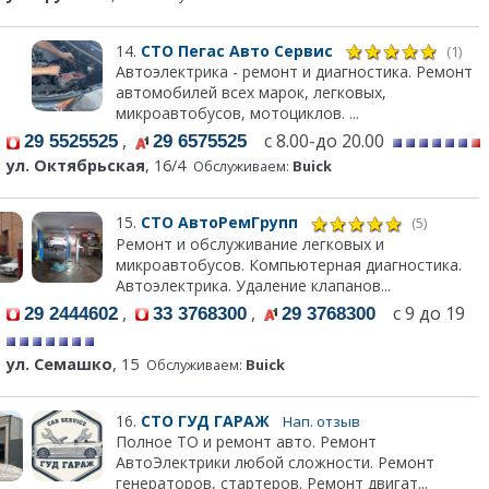
14.
СТО Пегас Авто Сервис
(1)
Автоэлектрика - ремонт и диагностика. Ремонт
автомобилей всех марок, легковых,
микроавтобусов, мотоциклов. ...
,
с 8.00-до 20.00
29 5525525
29 6575525
ул. Октябрьская
, 16/4
Обслуживаем:
Buick
15.
СТО АвтоРемГрупп
(5)
Ремонт и обслуживание легковых и
микроавтобусов. Компьютерная диагностика.
Автоэлектрика. Удаление клапанов...
,
,
с 9 до 19
29 2444602
33 3768300
29 3768300
ул. Семашко
, 15
Обслуживаем:
Buick
16.
СТО ГУД ГАРАЖ
Нап. отзыв
Полное ТО и ремонт авто. Ремонт
АвтоЭлектрики любой сложности. Ремонт
генераторов, стартеров. Ремонт двигат...