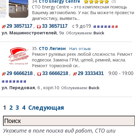
34.
СТО Energy Centre
(3)
СТО Energy Centre – это комплексная помощь
Вашему автомобилю. У нас Вы можете провести
диагностику, выявить...
,
с 9 до19
29 3857117
33 3657117
ул. Машиностроителей
, 9а
Обслуживаем:
Buick
35.
СТО Легион
Нап. отзыв
Ремонт рулевых реек любой сложности. Ремонт
подвески. Замена ГРМ, цепей, ремней, масла.
Ремонт тормозной си...
,
,
9:00 - 19:00
29 6666218
33 6666218
29 3333431
ул. Передовая
, 6 , корп.10
Обслуживаем:
Buick
1
2
3
4
Следующая
Укажите в поле поиска вид работ, СТО или