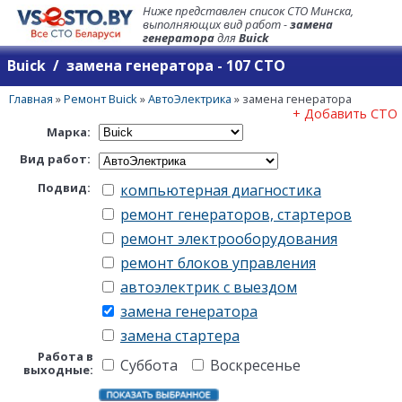
Ниже представлен список СТО Минска,
выполняющих вид работ -
замена
генератора
для
Buick
Buick / замена генератора - 107 СТО
Главная
»
Ремонт Buick
»
АвтоЭлектрика
»
замена генератора
+ Добавить СТО
Марка:
Вид работ:
Подвид:
компьютерная диагностика
ремонт генераторов, стартеров
ремонт электрооборудования
ремонт блоков управления
автоэлектрик с выездом
замена генератора
замена стартера
Работа в
Суббота
Воскресенье
выходные: