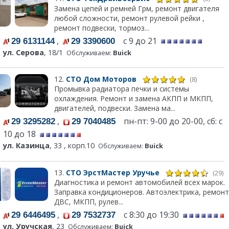
Замена цепей и ремней Грм, ремонт двигателя
любой сложности, ремонт рулевой рейки ,
ремонт подвески, тормоз...
,
с 9 до 21
29 6131144
29 3390600
ул. Серова
, 18/1
Обслуживаем:
Buick
12.
СТО Дом Моторов
(8)
Промывка радиатора печки и системы
охлаждения. Ремонт и замена АКПП и МКПП,
двигателей, подвески. Замена ма...
,
пн-пт: 9-00 до 20-00, сб: с
29 3295282
29 7040485
10 до 18
ул. Казинца
, 33 , корп.10
Обслуживаем:
Buick
13.
СТО ЭрстМастер Уручье
(29)
Диагностика и ремонт автомобилей всех марок.
Заправка кондиционеров. Автоэлектрика, ремонт
ДВС, МКПП, рулев...
,
с 8:30 до 19:30
29 6446495
29 7532737
ул. Уручская
, 23
Обслуживаем:
Buick