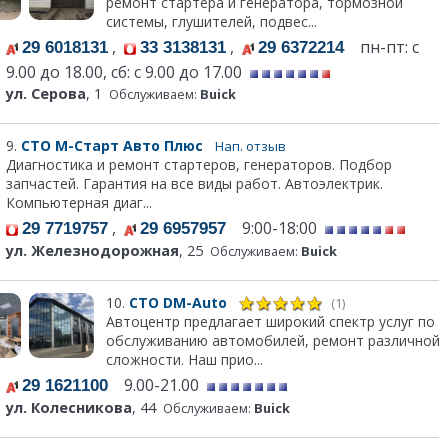
ремонт стартера и генератора, тормозной
системы, глушителей, подвес...
,
,
пн-пт: с
29 6018131
33 3138131
29 6372214
9.00 до 18.00, сб: с 9.00 до 17.00
ул. Серова
, 1
Обслуживаем:
Buick
9.
СТО М-Старт Авто Плюс
Нап. отзыв
Диагностика и ремонт стартеров, генераторов. Подбор
запчастей. Гарантия на все виды работ. Автоэлектрик.
Компьютерная диаг...
,
9:00-18:00
29 7719757
29 6957957
ул. Железнодорожная
, 25
Обслуживаем:
Buick
10.
СТО DM-Auto
(1)
Автоцентр предлагает широкий спектр услуг по
обслуживанию автомобилей, ремонт различной
сложности. Наш прио...
9.00-21.00
29 1621100
ул. Колесникова
, 44
Обслуживаем:
Buick