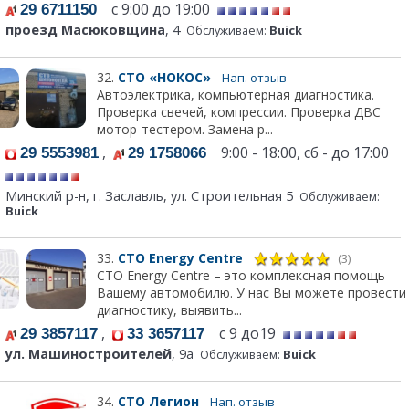
с 9:00 до 19:00
29 6711150
проезд Масюковщина
, 4
Обслуживаем:
Buick
32.
СТО «НОКОС»
Нап. отзыв
Автоэлектрика, компьютерная диагностика.
Проверка свечей, компрессии. Проверка ДВС
мотор-тестером. Замена р...
,
9:00 - 18:00, сб - до 17:00
29 5553981
29 1758066
Минский р-н, г. Заславль, ул. Строительная 5
Обслуживаем:
Buick
33.
СТО Energy Centre
(3)
СТО Energy Centre – это комплексная помощь
Вашему автомобилю. У нас Вы можете провести
диагностику, выявить...
,
с 9 до19
29 3857117
33 3657117
ул. Машиностроителей
, 9а
Обслуживаем:
Buick
34.
СТО Легион
Нап. отзыв