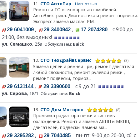
11.
СТО АвтоПар
Нап. отзыв
Ремонт и ТО всех марок автомобилей.
АвтоЭлектрика. Диагностика и ремонт подвески.
Экспресс замена масла/ГРМ...
,
,
с 9:00 до
29 6041009
29 3400942
17 2074280
21:00, без выходных!
ул. Семашко
, 25а
Обслуживаем:
Buick
12.
СТО ТехДрайвСервис
(3)
Замена цепей и ремней Грм, ремонт двигателя
любой сложности, ремонт рулевой рейки ,
ремонт подвески, тормоз...
,
с 9 до 21
29 6131144
29 3390600
ул. Серова
, 18/1
Обслуживаем:
Buick
13.
СТО Дом Моторов
(8)
Промывка радиатора печки и системы
охлаждения. Ремонт и замена АКПП и МКПП,
двигателей, подвески. Замена ма...
,
пн-пт: 9-00 до 20-00, сб: с
29 3295282
29 7040485