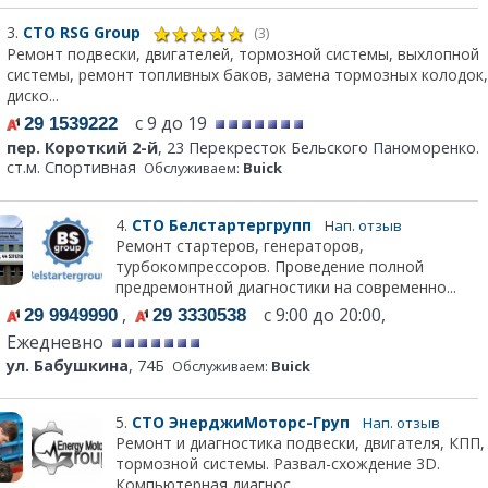
3.
СТО RSG Group
(3)
Ремонт подвески, двигателей, тормозной системы, выхлопной
системы, ремонт топливных баков, замена тормозных колодок,
диско...
с 9 до 19
29 1539222
пер. Короткий 2-й
, 23 Перекресток Бельского Паноморенко.
ст.м. Спортивная
Обслуживаем:
Buick
4.
СТО Белстартергрупп
Нап. отзыв
Ремонт стартеров, генераторов,
турбокомпрессоров. Проведение полной
предремонтной диагностики на современно...
,
с 9:00 до 20:00,
29 9949990
29 3330538
Ежедневно
ул. Бабушкина
, 74Б
Обслуживаем:
Buick
5.
СТО ЭнерджиМоторс-Груп
Нап. отзыв
Ремонт и диагностика подвески, двигателя, КПП,
тормозной системы. Развал-схождение 3D.
Компьютерная диагнос...