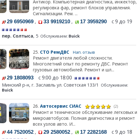
Антикор. Компьютерная диагностика, инжектор,
регулировка фар, ремонт блоков управления.
Сигнализации. Рем. ...
,
,
с 9 до 19
29 6950969
33 9919210
17 3959290
пер. Солтыса
, 5
Обслуживаем:
Buick
25.
СТО РемДВС
Нап. отзыв
Ремонт двигателя любой сложности.
Многолетний опыт по ремонту ДВС. Ремонт
грузовых автомобилей. Ремонт и шл...
с 9:00 до 18:00
29 1808093
Минский р-н, г. Заславль ул. Советская 133/1
Обслуживаем:
Buick
26.
Автосервис СИАС
(2)
Ремонт и техническое обслуживание легковых и
микроавтобусов. Полная диагностика и ремонт
всех узлов авто. И...
,
,
с 9 до 18
44 7520052
29 2580052
17 2282168