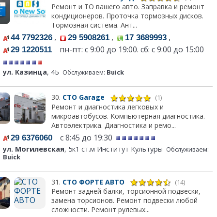
Ремонт и ТО вашего авто. Заправка и ремонт
кондиционеров. Проточка тормозных дисков.
Тормозная система. Ант...
,
,
,
44 7792326
29 5908261
17 3689993
пн-пт: с 9:00 до 19:00. сб: с 9:00 до 15:00
29 1220511
ул. Казинца
, 4Б
Обслуживаем:
Buick
30.
СТО Garage
(1)
Ремонт и диагностика легковых и
микроавтобусов. Компьютерная диагностика.
Автоэлектрика. Диагностика и ремо...
с 8:45 до 19:30
29 6376060
ул. Могилевская
, 5к1 ст.м Институт Культуры
Обслуживаем:
Buick
31.
СТО ФОРТЕ АВТО
(14)
Ремонт задней балки, торсионной подвески,
замена торсионов. Ремонт подвески любой
сложности. Ремонт рулевых...