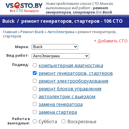
Ниже представлен список СТО Минска,
выполняющих вид работ -
ремонт
генераторов, стартеров
для
Buick
Buick / ремонт генераторов, стартеров - 106 СТО
Главная
»
Ремонт Buick
»
АвтоЭлектрика
»
ремонт генераторов,
стартеров
+ Добавить СТО
Марка:
Вид работ:
Подвид:
компьютерная диагностика
ремонт генераторов, стартеров
ремонт электрооборудования
ремонт блоков управления
автоэлектрик с выездом
замена генератора
замена стартера
Работа в
Суббота
Воскресенье
выходные: