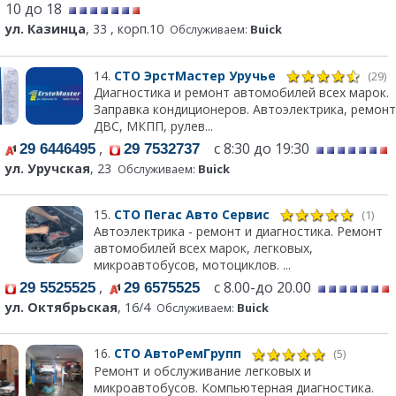
10 до 18
ул. Казинца
, 33 , корп.10
Обслуживаем:
Buick
14.
СТО ЭрстМастер Уручье
(29)
Диагностика и ремонт автомобилей всех марок.
Заправка кондиционеров. Автоэлектрика, ремонт
ДВС, МКПП, рулев...
,
с 8:30 до 19:30
29 6446495
29 7532737
ул. Уручская
, 23
Обслуживаем:
Buick
15.
СТО Пегас Авто Сервис
(1)
Автоэлектрика - ремонт и диагностика. Ремонт
автомобилей всех марок, легковых,
микроавтобусов, мотоциклов. ...
,
с 8.00-до 20.00
29 5525525
29 6575525
ул. Октябрьская
, 16/4
Обслуживаем:
Buick
16.
СТО АвтоРемГрупп
(5)
Ремонт и обслуживание легковых и
микроавтобусов. Компьютерная диагностика.