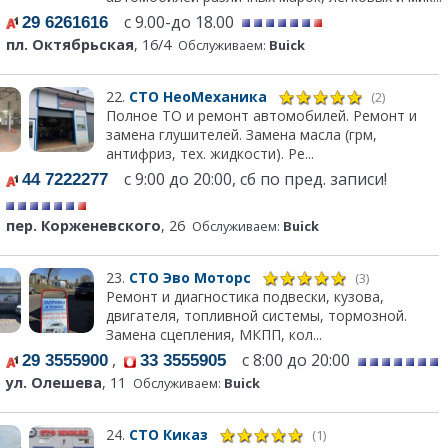
с 9.00-до 18.00
29 6261616
пл. Октябрьская
, 16/4
Обслуживаем:
Buick
22.
СТО НеоМеханика
(2)
Полное ТО и ремонт автомобилей. Ремонт и
замена глушителей. Замена масла (грм,
антифриз, тех. жидкости). Ре...
с 9:00 до 20:00, сб по пред. записи!
44 7222277
пер. Корженевского
, 26
Обслуживаем:
Buick
23.
СТО Эво Моторс
(3)
Ремонт и диагностика подвески, кузова,
двигателя, топливной системы, тормозной.
Замена сцепления, МКПП, кол...
,
с 8:00 до 20:00
29 3555900
33 3555905
ул. Олешева
, 11
Обслуживаем:
Buick
24.
СТО Киказ
(1)