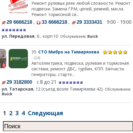
Ремонт рулевых реек любой сложности. Ремонт
подвески. Замена ГРМ, цепей, ремней, масла.
Ремонт тормозной си...
,
,
9:00 - 19:00
29 6666218
33 6666218
29 3333431
ул. Передовая
, 6 , корп.10
Обслуживаем:
Buick
35.
СТО Мибро на Тимирязева
(24)
Автоэлектрика, подвеска, рулевая и тормозная
система, ремонт ДВС, турбин, КПП. Запчасти.
генераторы, старте...
с 8 до 21
29 3182800
ул. Татарская
, 12 (съезд возле Тимирязева 42)
Обслуживаем:
Buick
1
2
3
4
Следующая