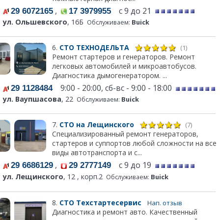
,
с 9 до 21
29 6072165
17 3979955
ул. Ольшевского
, 16Б
Обслуживаем:
Buick
6.
СТО ТЕХНОДЕЛЬТА
(1)
Ремонт стартеров и генераторов. Ремонт
легковых автомобилей и микроавтобусов.
Диагностика дымогенератором. ...
9:00 - 20:00, сб-вс - 9:00 - 18:00
29 1128484
ул. Ваупшасова
, 22
Обслуживаем:
Buick
7.
СТО на Лещинского
(7)
Специализированный ремонт генераторов,
стартеров и суппортов любой сложности на все
виды автотранспорта и с...
,
с 9 до 19
29 6686129
29 2777149
ул. Лещинского
, 12 , корп.2
Обслуживаем:
Buick
8.
СТО Техстартесервис
Нап. отзыв
Диагностика и ремонт авто. Качественный