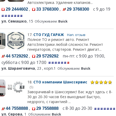
Автоэлектрика. Удаление клапанов...
,
,
с 9 до 19
29 2444602
33 3768300
29 3768300
ул. Семашко
, 15
Обслуживаем:
Buick
17.
СТО ГУД ГАРАЖ
Нап. отзыв
Полное ТО и ремонт авто. Ремонт
АвтоЭлектрики любой сложности. Ремонт
генераторов, стартеров. Ремонт двигат...
,
пн-пт: с 9:00 до 19:00,
44 5729292
29 5729292
суббота с 9:00 до 17:00
ул. Шаранговича
, 23 , корп.1
Обслуживаем:
Buick
18.
СТО компании Шанссервис
(5)
Заворачивай в Шанссервис! Вас ждут здесь с 8-
30 до 20-30 часов без выходных! Быстро,
недорого, с гарантией ...
,
с 8-30 до 20-30
44 7558888
29 7558888
ул. Серова
, 1
Обслуживаем:
Buick