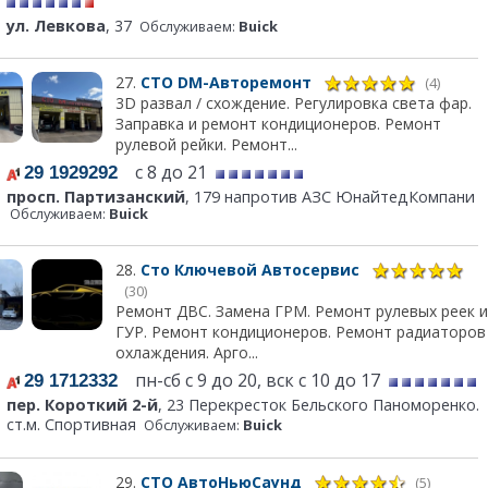
ул. Левкова
, 37
Обслуживаем:
Buick
27.
СТО DM-Авторемонт
(4)
3D развал / схождение. Регулировка света фар.
Заправка и ремонт кондиционеров. Ремонт
рулевой рейки. Ремонт...
с 8 до 21
29 1929292
просп. Партизанский
, 179 напротив АЗС ЮнайтедКомпани
Обслуживаем:
Buick
28.
Сто Ключевой Автосервис
(30)
Ремонт ДВС. Замена ГРМ. Ремонт рулевых реек и
ГУР. Ремонт кондиционеров. Ремонт радиаторов
охлаждения. Арго...
пн-сб с 9 до 20, вск с 10 до 17
29 1712332
пер. Короткий 2-й
, 23 Перекресток Бельского Паноморенко.
ст.м. Спортивная
Обслуживаем:
Buick
29.
СТО АвтоНьюСаунд
(5)