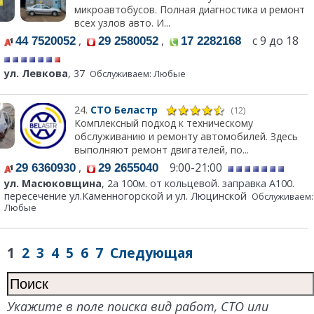
микроавтобусов. Полная диагностика и ремонт
всех узлов авто. И...
,
,
с 9 до 18
44 7520052
29 2580052
17 2282168
ул. Левкова
, 37
Обслуживаем: Любые
24.
СТО Беластр
(12)
Комплексный подход к техническому
обслуживанию и ремонту автомобилей. Здесь
выполняют ремонт двигателей, по...
,
9:00-21:00
29 6360930
29 2655040
ул. Масюковщина
, 2а 100м. от кольцевой. заправка А100.
пересечение ул.Каменногорской и ул. Люцинской
Обслуживаем:
Любые
1
2
3
4
5
6
7
Следующая
Укажите в поле поиска вид работ, СТО или