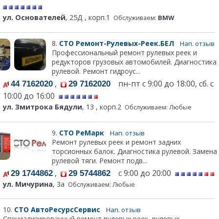
ул. Основателей
, 25Д , корп.1
Обслуживаем:
BMW
8.
СТО Ремонт-Рулевых-Реек.БЕЛ
Нап. отзыв
Профессиональный ремонт рулевых реек и
редукторов грузовых автомобилей. Диагностика
рулевой. Ремонт гидроус...
,
пн-пт с 9:00 до 18:00, сб. с
44 7162020
29 7162020
10:00 до 16:00
ул. Змитрока Бядули
, 13 , корп.2
Обслуживаем: Любые
9.
СТО РеМарк
Нап. отзыв
Ремонт рулевых реек и ремонт задних
торсионных балок. Диагностика рулевой. Замена
рулевой тяги. Ремонт подв...
,
с 9:00 до 20:00
29 1744862
29 5744862
ул. Мичурина
, 3а
Обслуживаем: Любые
10.
СТО АвтоРесурсСервис
Нап. отзыв
Специализированный ремонт рулевых реек, рулевых