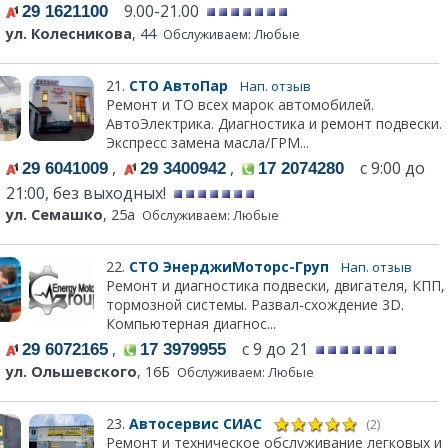
9.00-21.00
29 1621100
ул. Колесникова
, 44
Обслуживаем: Любые
21.
СТО АвтоПар
Нап. отзыв
Ремонт и ТО всех марок автомобилей.
АвтоЭлектрика. Диагностика и ремонт подвески.
Экспресс замена масла/ГРМ...
,
,
с 9:00 до
29 6041009
29 3400942
17 2074280
21:00, без выходных!
ул. Семашко
, 25а
Обслуживаем: Любые
22.
СТО ЭнерджиМоторс-Груп
Нап. отзыв
Ремонт и диагностика подвески, двигателя, КПП,
тормозной системы. Развал-схождение 3D.
Компьютерная диагнос...
,
с 9 до 21
29 6072165
17 3979955
ул. Ольшевского
, 16Б
Обслуживаем: Любые
23.
Автосервис СИАС
(2)
Ремонт и техническое обслуживание легковых и