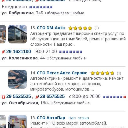
Ежедневно
ул. Бабушкина
, 74Б
Обслуживаем: Любые
13.
СТО DM-Auto
(1)
Автоцентр предлагает широкий спектр услуг по
обслуживанию автомобилей, ремонт различной
сложности. Наш прио...
9.00-21.00
29 1621100
ул. Колесникова
, 44
Обслуживаем: Любые
14.
СТО Пегас Авто Сервис
(1)
Автоэлектрика - ремонт и диагностика. Ремонт
автомобилей всех марок, легковых,
микроавтобусов, мотоциклов. ...
,
с 8.00-до 20.00
29 5525525
29 6575525
ул. Октябрьская
, 16/4
Обслуживаем: Любые
15.
СТО АвтоПар
Нап. отзыв
Ремонт и ТО всех марок автомобилей.