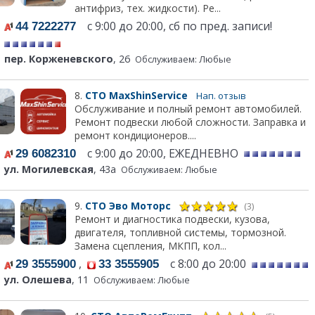
антифриз, тех. жидкости). Ре...
с 9:00 до 20:00, сб по пред. записи!
44 7222277
пер. Корженевского
, 26
Обслуживаем: Любые
8.
СТО MaxShinService
Нап. отзыв
Обслуживание и полный ремонт автомобилей.
Ремонт подвески любой сложности. Заправка и
ремонт кондиционеров....
с 9:00 до 20:00, ЕЖЕДНЕВНО
29 6082310
ул. Могилевская
, 43а
Обслуживаем: Любые
9.
СТО Эво Моторс
(3)
Ремонт и диагностика подвески, кузова,
двигателя, топливной системы, тормозной.
Замена сцепления, МКПП, кол...
,
с 8:00 до 20:00
29 3555900
33 3555905
ул. Олешева
, 11
Обслуживаем: Любые