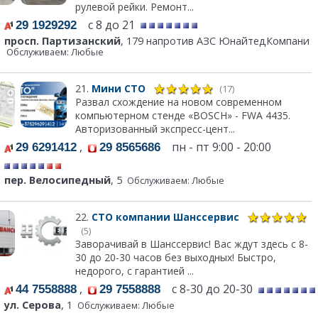
рулевой рейки. Ремонт...
с 8 до 21
29 1929292
просп. Партизанский
, 179 напротив АЗС ЮнайтедКомпани
Обслуживаем: Любые
21.
Мини СТО
(17)
Развал схождение на новом современном
компьютерном стенде «BOSCH» - FWA 4435.
Авторизованный экспресс-цент...
,
пн - пт 9:00 - 20:00
29 6291412
29 8565686
пер. Велосипедный
, 5
Обслуживаем: Любые
22.
СТО компании Шанссервис
(5)
Заворачивай в Шанссервис! Вас ждут здесь с 8-
30 до 20-30 часов без выходных! Быстро,
недорого, с гарантией ...
,
с 8-30 до 20-30
44 7558888
29 7558888
ул. Серова
, 1
Обслуживаем: Любые