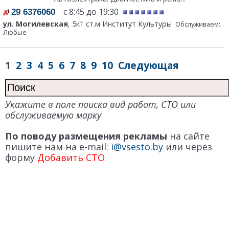
с 8:45 до 19:30
29 6376060
ул. Могилевская
, 5к1 ст.м Институт Культуры
Обслуживаем:
Любые
1
2
3
4
5
6
7
8
9
10
Следующая
Укажите в поле поиска вид работ, СТО или
обслуживаемую марку
По поводу размещения рекламы
на сайте
пишите нам на e-mail:
i@vsesto.by
или через
форму
Добавить СТО