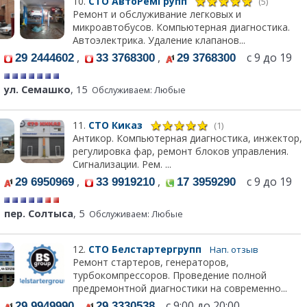
10.
СТО АвтоРемГрупп
(5)
Ремонт и обслуживание легковых и
микроавтобусов. Компьютерная диагностика.
Автоэлектрика. Удаление клапанов...
,
,
с 9 до 19
29 2444602
33 3768300
29 3768300
ул. Семашко
, 15
Обслуживаем: Любые
11.
СТО Киказ
(1)
Антикор. Компьютерная диагностика, инжектор,
регулировка фар, ремонт блоков управления.
Сигнализации. Рем. ...
,
,
с 9 до 19
29 6950969
33 9919210
17 3959290
пер. Солтыса
, 5
Обслуживаем: Любые
12.
СТО Белстартергрупп
Нап. отзыв
Ремонт стартеров, генераторов,
турбокомпрессоров. Проведение полной
предремонтной диагностики на современно...
,
с 9:00 до 20:00,
29 9949990
29 3330538