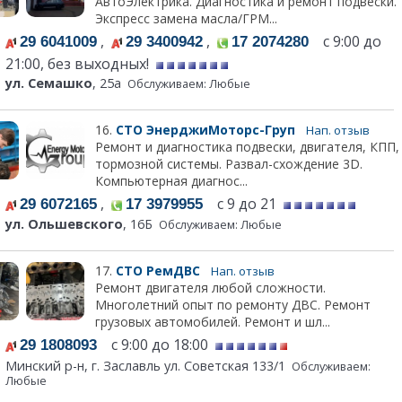
АвтоЭлектрика. Диагностика и ремонт подвески.
Экспресс замена масла/ГРМ...
,
,
с 9:00 до
29 6041009
29 3400942
17 2074280
21:00, без выходных!
ул. Семашко
, 25а
Обслуживаем: Любые
16.
СТО ЭнерджиМоторс-Груп
Нап. отзыв
Ремонт и диагностика подвески, двигателя, КПП,
тормозной системы. Развал-схождение 3D.
Компьютерная диагнос...
,
с 9 до 21
29 6072165
17 3979955
ул. Ольшевского
, 16Б
Обслуживаем: Любые
17.
СТО РемДВС
Нап. отзыв
Ремонт двигателя любой сложности.
Многолетний опыт по ремонту ДВС. Ремонт
грузовых автомобилей. Ремонт и шл...
с 9:00 до 18:00
29 1808093
Минский р-н, г. Заславль ул. Советская 133/1
Обслуживаем:
Любые