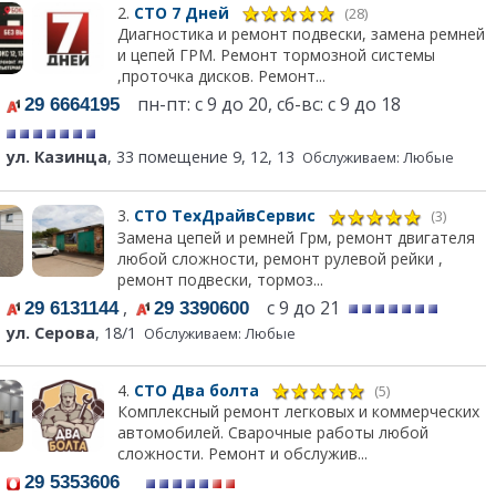
2.
СТО 7 Дней
(28)
Диагностика и ремонт подвески, замена ремней
и цепей ГРМ. Ремонт тормозной системы
,проточка дисков. Ремонт...
пн-пт: с 9 до 20, сб-вс: с 9 до 18
29 6664195
ул. Казинца
, 33 помещение 9, 12, 13
Обслуживаем: Любые
3.
СТО ТехДрайвСервис
(3)
Замена цепей и ремней Грм, ремонт двигателя
любой сложности, ремонт рулевой рейки ,
ремонт подвески, тормоз...
,
с 9 до 21
29 6131144
29 3390600
ул. Серова
, 18/1
Обслуживаем: Любые
4.
СТО Два болта
(5)
Комплексный ремонт легковых и коммерческих
автомобилей. Сварочные работы любой
сложности. Ремонт и обслужив...
29 5353606