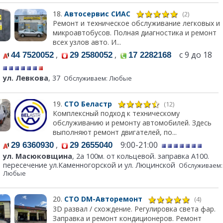
18.
Автосервис СИАС
(2)
Ремонт и техническое обслуживание легковых и
микроавтобусов. Полная диагностика и ремонт
всех узлов авто. И...
,
,
с 9 до 18
44 7520052
29 2580052
17 2282168
ул. Левкова
, 37
Обслуживаем: Любые
19.
СТО Беластр
(12)
Комплексный подход к техническому
обслуживанию и ремонту автомобилей. Здесь
выполняют ремонт двигателей, по...
,
9:00-21:00
29 6360930
29 2655040
ул. Масюковщина
, 2а 100м. от кольцевой. заправка А100.
пересечение ул.Каменногорской и ул. Люцинской
Обслуживаем:
Любые
20.
СТО DM-Авторемонт
(4)
3D развал / схождение. Регулировка света фар.
Заправка и ремонт кондиционеров. Ремонт