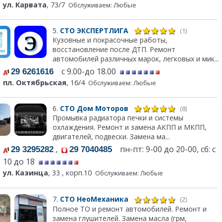
ул. Карвата
, 73/7
Обслуживаем: Любые
5.
СТО ЭКСПЕРТЛИГА
(1)
Кузовные и покрасочные работы,
восстановление после ДТП. Ремонт
автомобилей различных марок, легковых и мик...
с 9.00-до 18.00
29 6261616
пл. Октябрьская
, 16/4
Обслуживаем: Любые
6.
СТО Дом Моторов
(8)
Промывка радиатора печки и системы
охлаждения. Ремонт и замена АКПП и МКПП,
двигателей, подвески. Замена ма...
,
пн-пт: 9-00 до 20-00, сб: с
29 3295282
29 7040485
10 до 18
ул. Казинца
, 33 , корп.10
Обслуживаем: Любые
7.
СТО НеоМеханика
(2)
Полное ТО и ремонт автомобилей. Ремонт и
замена глушителей. Замена масла (грм,