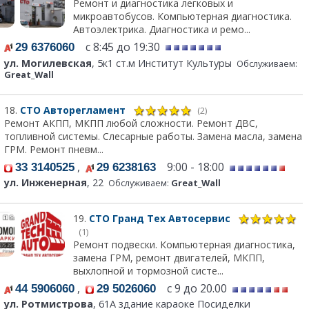
Ремонт и диагностика легковых и
микроавтобусов. Компьютерная диагностика.
Автоэлектрика. Диагностика и ремо...
с 8:45 до 19:30
29 6376060
ул. Могилевская
, 5к1 ст.м Институт Культуры
Обслуживаем:
Great_Wall
18.
СТО Авторегламент
(2)
Ремонт АКПП, МКПП любой сложности. Ремонт ДВС,
топливной системы. Слесарные работы. Замена масла, замена
ГРМ. Ремонт пневм...
,
9:00 - 18:00
33 3140525
29 6238163
ул. Инженерная
, 22
Обслуживаем:
Great_Wall
19.
СТО Гранд Тех Автосервис
(1)
Ремонт подвески. Компьютерная диагностика,
замена ГРМ, ремонт двигателей, МКПП,
выхлопной и тормозной систе...
,
с 9 до 20.00
44 5906060
29 5026060
ул. Ротмистрова
, 61А здание караоке Посиделки