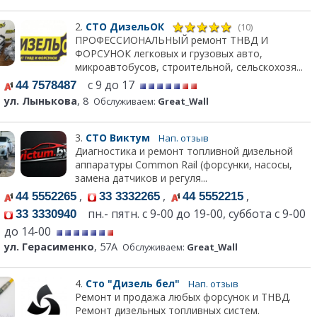
2.
СТО ДизельОК
(10)
ПРОФЕССИОНАЛЬНЫЙ ремонт ТНВД И
ФОРСУНОК легковых и грузовых авто,
микроавтобусов, строительной, сельскохозя...
с 9 до 17
44 7578487
ул. Лынькова
, 8
Обслуживаем:
Great_Wall
3.
СТО Виктум
Нап. отзыв
Диагностика и ремонт топливной дизельной
аппаратуры Common Rail (форсунки, насосы,
замена датчиков и регуля...
,
,
,
44 5552265
33 3332265
44 5552215
пн.- пятн. с 9-00 до 19-00, суббота с 9-00
33 3330940
до 14-00
ул. Герасименко
, 57А
Обслуживаем:
Great_Wall
4.
Сто "Дизель бел"
Нап. отзыв
Ремонт и продажа любых форсунок и ТНВД.
Ремонт дизельных топливных систем.