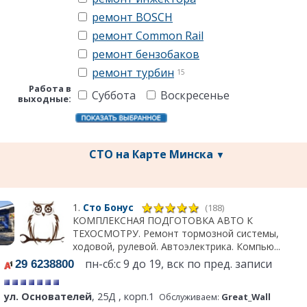
ремонт BOSCH
ремонт Common Rail
ремонт бензобаков
ремонт турбин
15
Работа в
Суббота
Воскресенье
выходные:
СТО на Карте Минска
▼
1.
Сто Бонус
(188)
КОМПЛЕКСНАЯ ПОДГОТОВКА АВТО К
ТЕХОСМОТРУ. Ремонт тормозной системы,
ходовой, рулевой. Автоэлектрика. Компью...
пн-сб:с 9 до 19, вск по пред. записи
29 6238800
ул. Основателей
, 25Д , корп.1
Обслуживаем:
Great_Wall