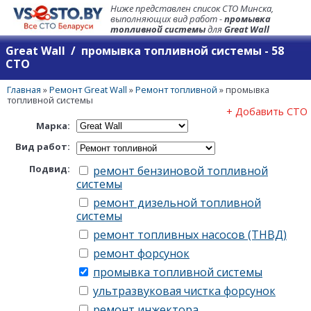
Ниже представлен список СТО Минска,
выполняющих вид работ -
промывка
топливной системы
для
Great Wall
Great Wall / промывка топливной системы - 58
СТО
Главная
»
Ремонт Great Wall
»
Ремонт топливной
»
промывка
топливной системы
+ Добавить СТО
Марка:
Вид работ:
Подвид:
ремонт бензиновой топливной
системы
ремонт дизельной топливной
системы
ремонт топливных насосов (ТНВД)
ремонт форсунок
промывка топливной системы
ультразвуковая чистка форсунок
ремонт инжектора