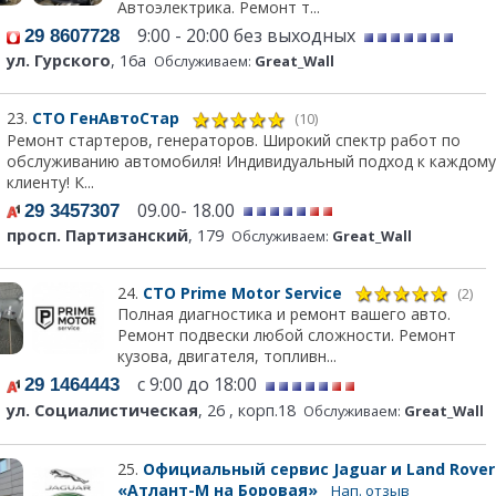
Автоэлектрика. Ремонт т...
9:00 - 20:00 без выходных
29 8607728
ул. Гурского
, 16а
Обслуживаем:
Great_Wall
23.
СТО ГенАвтоСтар
(10)
Ремонт стартеров, генераторов. Широкий спектр работ по
обслуживанию автомобиля! Индивидуальный подход к каждому
клиенту! К...
09.00- 18.00
29 3457307
просп. Партизанский
, 179
Обслуживаем:
Great_Wall
24.
СТО Prime Motor Service
(2)
Полная диагностика и ремонт вашего авто.
Ремонт подвески любой сложности. Ремонт
кузова, двигателя, топливн...
с 9:00 до 18:00
29 1464443
ул. Социалистическая
, 26 , корп.18
Обслуживаем:
Great_Wall
25.
Официальный сервис Jaguar и Land Rover
«Атлант-М на Боровая»
Нап. отзыв