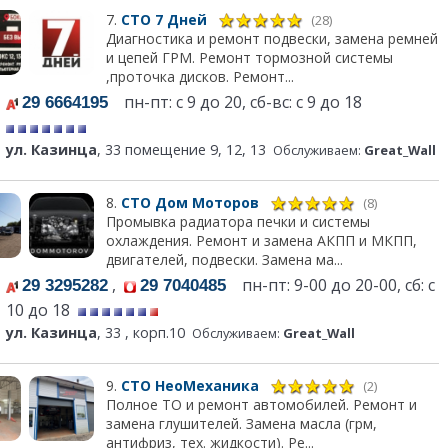
7.
СТО 7 Дней
(28)
Диагностика и ремонт подвески, замена ремней
и цепей ГРМ. Ремонт тормозной системы
,проточка дисков. Ремонт...
пн-пт: с 9 до 20, сб-вс: с 9 до 18
29 6664195
ул. Казинца
, 33 помещение 9, 12, 13
Обслуживаем:
Great_Wall
8.
СТО Дом Моторов
(8)
Промывка радиатора печки и системы
охлаждения. Ремонт и замена АКПП и МКПП,
двигателей, подвески. Замена ма...
,
пн-пт: 9-00 до 20-00, сб: с
29 3295282
29 7040485
10 до 18
ул. Казинца
, 33 , корп.10
Обслуживаем:
Great_Wall
9.
СТО НеоМеханика
(2)
Полное ТО и ремонт автомобилей. Ремонт и
замена глушителей. Замена масла (грм,
антифриз, тех. жидкости). Ре...