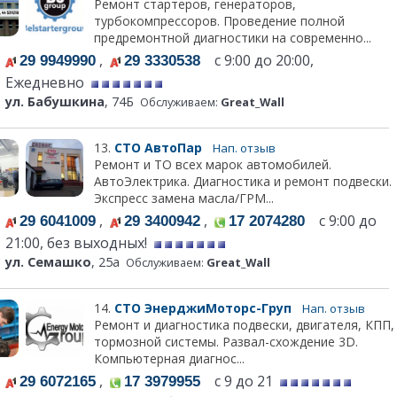
Ремонт стартеров, генераторов,
турбокомпрессоров. Проведение полной
предремонтной диагностики на современно...
,
с 9:00 до 20:00,
29 9949990
29 3330538
Ежедневно
ул. Бабушкина
, 74Б
Обслуживаем:
Great_Wall
13.
СТО АвтоПар
Нап. отзыв
Ремонт и ТО всех марок автомобилей.
АвтоЭлектрика. Диагностика и ремонт подвески.
Экспресс замена масла/ГРМ...
,
,
с 9:00 до
29 6041009
29 3400942
17 2074280
21:00, без выходных!
ул. Семашко
, 25а
Обслуживаем:
Great_Wall
14.
СТО ЭнерджиМоторс-Груп
Нап. отзыв
Ремонт и диагностика подвески, двигателя, КПП,
тормозной системы. Развал-схождение 3D.
Компьютерная диагнос...
,
с 9 до 21
29 6072165
17 3979955