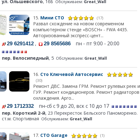
ул. Ольшевского
, 16Б
Обслуживаем:
Great_Wall
15.
Мини СТО
(17)
Развал схождение на новом современном
компьютерном стенде «BOSCH» - FWA 4435.
Авторизованный экспресс-цент...
,
пн - пт 9:00 - 20:00
29 6291412
29 8565686
пер. Велосипедный
, 5
Обслуживаем:
Great_Wall
16.
Сто Ключевой Автосервис
(30)
Ремонт ДВС. Замена ГРМ. Ремонт рулевых реек и
ГУР. Ремонт кондиционеров. Ремонт радиаторов
охлаждения. Арго...
пн-сб с 9 до 20, вск с 10 до 17
29 1712332
пер. Короткий 2-й
, 23 Перекресток Бельского Паноморенко.
ст.м. Спортивная
Обслуживаем:
Great_Wall
17.
СТО Garage
(1)