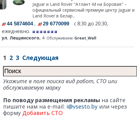
Jaguar и Land Rover "Атлант-М на Боровая" –
официальный сервисный премиум центр Jaguar и
Land Rover в Белар...
,
с 8:30 до 20:30,
44 5874604
29 6770099
ежедневно.
ул. Лещинского
, 4
Обслуживаем:
Great_Wall
1
2
3
Следующая
Укажите в поле поиска вид работ, СТО или
обслуживаемую марку
По поводу размещения рекламы
на сайте
пишите нам на e-mail:
i@vsesto.by
или через
форму
Добавить СТО