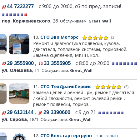
с 9:00 до 20:00, сб по пред. записи!
44 7222277
пер. Корженевского
, 26
Обслуживаем:
Great_Wall
10.
СТО Эво Моторс
(3)
Ремонт и диагностика подвески, кузова,
двигателя, топливной системы, тормозной.
Замена сцепления, МКПП, кол...
,
с 8:00 до 20:00
29 3555900
33 3555905
ул. Олешева
, 11
Обслуживаем:
Great_Wall
11.
СТО ТехДрайвСервис
(3)
Замена цепей и ремней Грм, ремонт двигателя
любой сложности, ремонт рулевой рейки ,
ремонт подвески, тормоз...
,
с 9 до 21
29 6131144
29 3390600
ул. Серова
, 18/1
Обслуживаем:
Great_Wall
12.
СТО Белстартергрупп
Нап. отзыв