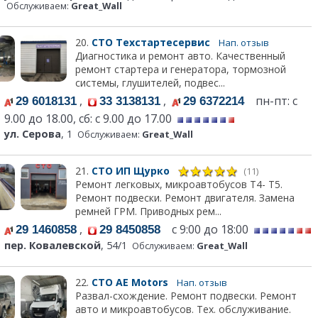
Обслуживаем:
Great_Wall
20.
СТО Техстартесервис
Нап. отзыв
Диагностика и ремонт авто. Качественный
ремонт стартера и генератора, тормозной
системы, глушителей, подвес...
,
,
пн-пт: с
29 6018131
33 3138131
29 6372214
9.00 до 18.00, сб: с 9.00 до 17.00
ул. Серова
, 1
Обслуживаем:
Great_Wall
21.
СТО ИП Щурко
(11)
Ремонт легковых, микроавтобусов Т4- Т5.
Ремонт подвески. Ремонт двигателя. Замена
ремней ГРМ. Приводных рем...
,
с 9:00 до 18:00
29 1460858
29 8450858
пер. Ковалевской
, 54/1
Обслуживаем:
Great_Wall
22.
СТО АЕ Моtors
Нап. отзыв
Развал-схождение. Ремонт подвески. Ремонт
авто и микроавтобусов. Тех. обслуживание.