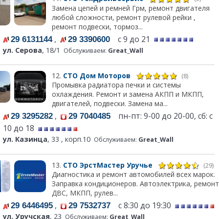
Замена цепей и ремней Грм, ремонт двигателя
любой сложности, ремонт рулевой рейки ,
ремонт подвески, тормоз...
,
с 9 до 21
29 6131144
29 3390600
ул. Серова
, 18/1
Обслуживаем:
Great_Wall
12.
СТО Дом Моторов
(8)
Промывка радиатора печки и системы
охлаждения. Ремонт и замена АКПП и МКПП,
двигателей, подвески. Замена ма...
,
пн-пт: 9-00 до 20-00, сб: с
29 3295282
29 7040485
10 до 18
ул. Казинца
, 33 , корп.10
Обслуживаем:
Great_Wall
13.
СТО ЭрстМастер Уручье
(29)
Диагностика и ремонт автомобилей всех марок.
Заправка кондиционеров. Автоэлектрика, ремонт
ДВС, МКПП, рулев...
,
с 8:30 до 19:30
29 6446495
29 7532737
ул. Уручская
, 23
Обслуживаем:
Great_Wall