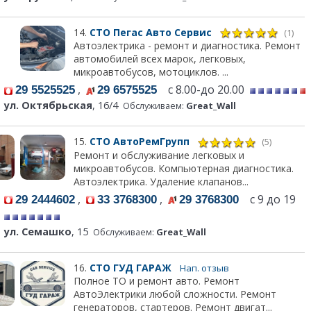
14.
СТО Пегас Авто Сервис
(1)
Автоэлектрика - ремонт и диагностика. Ремонт
автомобилей всех марок, легковых,
микроавтобусов, мотоциклов. ...
,
с 8.00-до 20.00
29 5525525
29 6575525
ул. Октябрьская
, 16/4
Обслуживаем:
Great_Wall
15.
СТО АвтоРемГрупп
(5)
Ремонт и обслуживание легковых и
микроавтобусов. Компьютерная диагностика.
Автоэлектрика. Удаление клапанов...
,
,
с 9 до 19
29 2444602
33 3768300
29 3768300
ул. Семашко
, 15
Обслуживаем:
Great_Wall
16.
СТО ГУД ГАРАЖ
Нап. отзыв
Полное ТО и ремонт авто. Ремонт
АвтоЭлектрики любой сложности. Ремонт
генераторов, стартеров. Ремонт двигат...