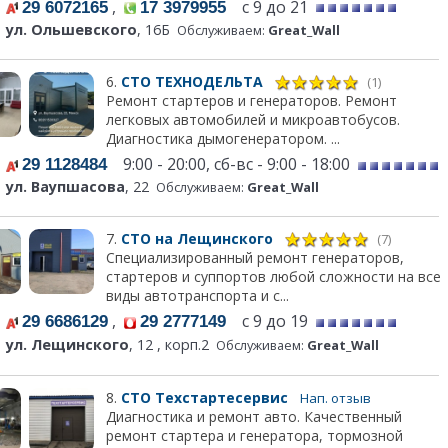
,
с 9 до 21
29 6072165
17 3979955
ул. Ольшевского
, 16Б
Обслуживаем:
Great_Wall
6.
СТО ТЕХНОДЕЛЬТА
(1)
Ремонт стартеров и генераторов. Ремонт
легковых автомобилей и микроавтобусов.
Диагностика дымогенератором. ...
9:00 - 20:00, сб-вс - 9:00 - 18:00
29 1128484
ул. Ваупшасова
, 22
Обслуживаем:
Great_Wall
7.
СТО на Лещинского
(7)
Специализированный ремонт генераторов,
стартеров и суппортов любой сложности на все
виды автотранспорта и с...
,
с 9 до 19
29 6686129
29 2777149
ул. Лещинского
, 12 , корп.2
Обслуживаем:
Great_Wall
8.
СТО Техстартесервис
Нап. отзыв
Диагностика и ремонт авто. Качественный
ремонт стартера и генератора, тормозной