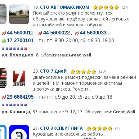
19.
СТО АВТОМАКСИКОМ
(27)
Полный спектр услуг по ремонту, тех.
обслуживанию, подбору запчастей легковых
автомобилей и микроавтобусов:...
,
,
,
44 5600011
44 5600022
44 5600033
пн-пт: 8:30-20:00, сб: с 8.30-18:00
17 2700101
ул. Володько
, 8
Обслуживаем:
Great_Wall
20.
СТО 7 Дней
(28)
Диагностика и ремонт подвески, замена ремней
и цепей ГРМ. Ремонт тормозной системы
,проточка дисков. Ремонт...
пн-пт: с 9 до 20, сб-вс: с 9 до 18
29 6664195
ул. Казинца
, 33 помещение 9, 12, 13
Обслуживаем:
Great_Wall
21.
СТО ЭКСПЕРТЛИГА
(1)
Кузовные и покрасочные работы,