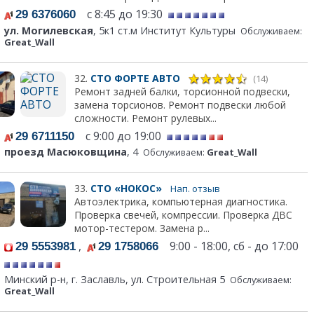
с 8:45 до 19:30
29 6376060
ул. Могилевская
, 5к1 ст.м Институт Культуры
Обслуживаем:
Great_Wall
32.
СТО ФОРТЕ АВТО
(14)
Ремонт задней балки, торсионной подвески,
замена торсионов. Ремонт подвески любой
сложности. Ремонт рулевых...
с 9:00 до 19:00
29 6711150
проезд Масюковщина
, 4
Обслуживаем:
Great_Wall
33.
СТО «НОКОС»
Нап. отзыв
Автоэлектрика, компьютерная диагностика.
Проверка свечей, компрессии. Проверка ДВС
мотор-тестером. Замена р...
,
9:00 - 18:00, сб - до 17:00
29 5553981
29 1758066
Минский р-н, г. Заславль, ул. Строительная 5
Обслуживаем:
Great_Wall