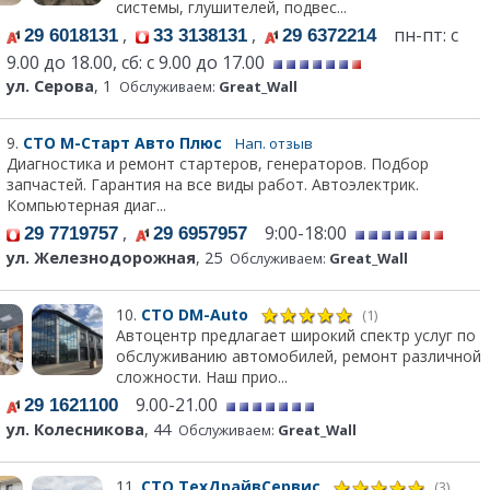
системы, глушителей, подвес...
,
,
пн-пт: с
29 6018131
33 3138131
29 6372214
9.00 до 18.00, сб: с 9.00 до 17.00
ул. Серова
, 1
Обслуживаем:
Great_Wall
9.
СТО М-Старт Авто Плюс
Нап. отзыв
Диагностика и ремонт стартеров, генераторов. Подбор
запчастей. Гарантия на все виды работ. Автоэлектрик.
Компьютерная диаг...
,
9:00-18:00
29 7719757
29 6957957
ул. Железнодорожная
, 25
Обслуживаем:
Great_Wall
10.
СТО DM-Auto
(1)
Автоцентр предлагает широкий спектр услуг по
обслуживанию автомобилей, ремонт различной
сложности. Наш прио...
9.00-21.00
29 1621100
ул. Колесникова
, 44
Обслуживаем:
Great_Wall
11.
СТО ТехДрайвСервис
(3)