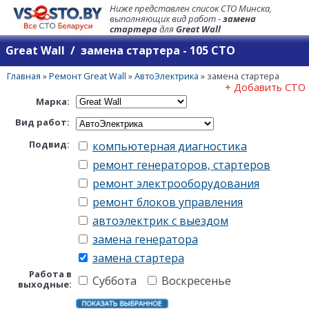
Ниже представлен список СТО Минска,
выполняющих вид работ -
замена
стартера
для
Great Wall
Great Wall / замена стартера - 105 СТО
Главная
»
Ремонт Great Wall
»
АвтоЭлектрика
»
замена стартера
+ Добавить СТО
Марка:
Вид работ:
Подвид:
компьютерная диагностика
ремонт генераторов, стартеров
ремонт электрооборудования
ремонт блоков управления
автоэлектрик с выездом
замена генератора
замена стартера
Работа в
Суббота
Воскресенье
выходные: