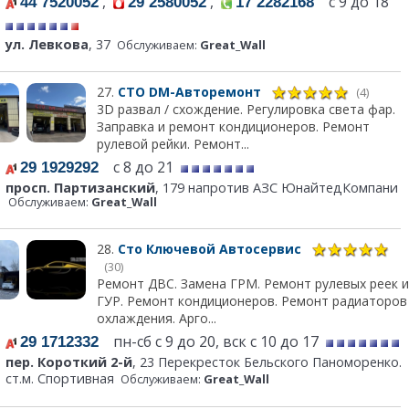
,
,
с 9 до 18
44 7520052
29 2580052
17 2282168
ул. Левкова
, 37
Обслуживаем:
Great_Wall
27.
СТО DM-Авторемонт
(4)
3D развал / схождение. Регулировка света фар.
Заправка и ремонт кондиционеров. Ремонт
рулевой рейки. Ремонт...
с 8 до 21
29 1929292
просп. Партизанский
, 179 напротив АЗС ЮнайтедКомпани
Обслуживаем:
Great_Wall
28.
Сто Ключевой Автосервис
(30)
Ремонт ДВС. Замена ГРМ. Ремонт рулевых реек и
ГУР. Ремонт кондиционеров. Ремонт радиаторов
охлаждения. Арго...
пн-сб с 9 до 20, вск с 10 до 17
29 1712332
пер. Короткий 2-й
, 23 Перекресток Бельского Паноморенко.
ст.м. Спортивная
Обслуживаем:
Great_Wall