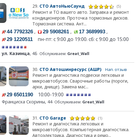
29.
СТО АвтоНьюСаунд
(5)
Ремонт и ТО вашего авто. Заправка и ремонт
кондиционеров. Проточка тормозных дисков.
Тормозная система. Ант...
,
,
,
44 7792326
29 5908261
17 3689993
пн-пт: с 9:00 до 19:00. сб: с 9:00 до 15:00
29 1220511
ул. Казинца
, 4Б
Обслуживаем:
Great_Wall
30.
СТО Автошинресурс (АШР)
Нап. отзыв
Ремонт и диагностика подвески легковых и
микроавтобусов. Сварочные работы (пороги,
арки, днище). Замена мас...
10:00-19:00
29 6501190
Франциска Скорины, 44
Обслуживаем:
Great_Wall
31.
СТО Garage
(1)
Ремонт и диагностика легковых и
микроавтобусов. Компьютерная диагностика.
Автоэлектрика. Диагностика и ремо...