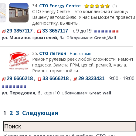
34.
СТО Energy Centre
(3)
СТО Energy Centre – это комплексная помощь
Вашему автомобилю. У нас Вы можете провести
диагностику, выявить...
,
с 9 до19
29 3857117
33 3657117
ул. Машиностроителей
, 9а
Обслуживаем:
Great_Wall
35.
СТО Легион
Нап. отзыв
Ремонт рулевых реек любой сложности. Ремонт
подвески. Замена ГРМ, цепей, ремней, масла.
Ремонт тормозной си...
,
,
9:00 - 19:00
29 6666218
33 6666218
29 3333431
ул. Передовая
, 6 , корп.10
Обслуживаем:
Great_Wall
1
2
3
Следующая