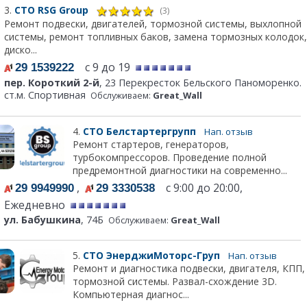
3.
СТО RSG Group
(3)
Ремонт подвески, двигателей, тормозной системы, выхлопной
системы, ремонт топливных баков, замена тормозных колодок,
диско...
с 9 до 19
29 1539222
пер. Короткий 2-й
, 23 Перекресток Бельского Паноморенко.
ст.м. Спортивная
Обслуживаем:
Great_Wall
4.
СТО Белстартергрупп
Нап. отзыв
Ремонт стартеров, генераторов,
турбокомпрессоров. Проведение полной
предремонтной диагностики на современно...
,
с 9:00 до 20:00,
29 9949990
29 3330538
Ежедневно
ул. Бабушкина
, 74Б
Обслуживаем:
Great_Wall
5.
СТО ЭнерджиМоторс-Груп
Нап. отзыв
Ремонт и диагностика подвески, двигателя, КПП,
тормозной системы. Развал-схождение 3D.
Компьютерная диагнос...