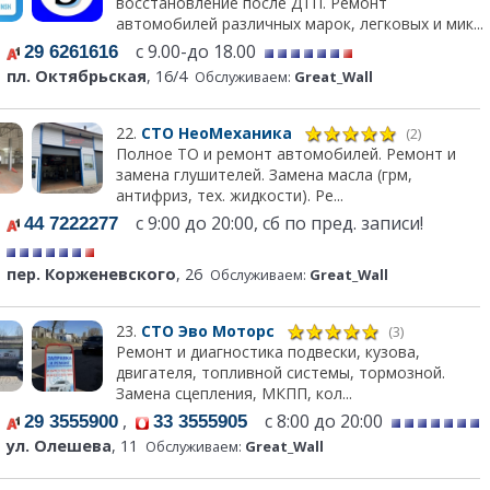
восстановление после ДТП. Ремонт
автомобилей различных марок, легковых и мик...
с 9.00-до 18.00
29 6261616
пл. Октябрьская
, 16/4
Обслуживаем:
Great_Wall
22.
СТО НеоМеханика
(2)
Полное ТО и ремонт автомобилей. Ремонт и
замена глушителей. Замена масла (грм,
антифриз, тех. жидкости). Ре...
с 9:00 до 20:00, сб по пред. записи!
44 7222277
пер. Корженевского
, 26
Обслуживаем:
Great_Wall
23.
СТО Эво Моторс
(3)
Ремонт и диагностика подвески, кузова,
двигателя, топливной системы, тормозной.
Замена сцепления, МКПП, кол...
,
с 8:00 до 20:00
29 3555900
33 3555905
ул. Олешева
, 11
Обслуживаем:
Great_Wall