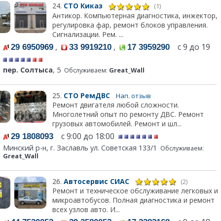
24.
СТО Киказ
(1)
Антикор. Компьютерная диагностика, инжектор,
регулировка фар, ремонт блоков управления.
Сигнализации. Рем. ...
,
,
с 9 до 19
29 6950969
33 9919210
17 3959290
пер. Солтыса
, 5
Обслуживаем:
Great_Wall
25.
СТО РемДВС
Нап. отзыв
Ремонт двигателя любой сложности.
Многолетний опыт по ремонту ДВС. Ремонт
грузовых автомобилей. Ремонт и шл...
с 9:00 до 18:00
29 1808093
Минский р-н, г. Заславль ул. Советская 133/1
Обслуживаем:
Great_Wall
26.
Автосервис СИАС
(2)
Ремонт и техническое обслуживание легковых и
микроавтобусов. Полная диагностика и ремонт
всех узлов авто. И...