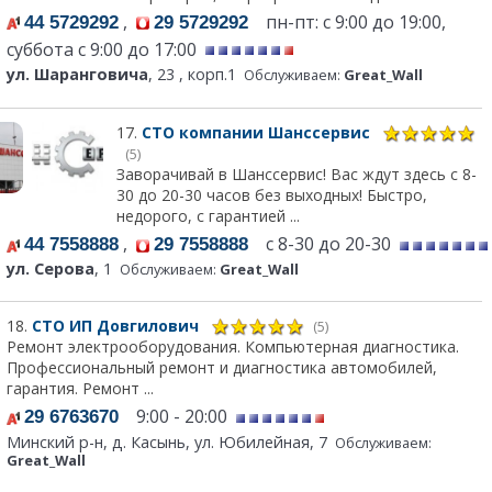
,
пн-пт: с 9:00 до 19:00,
44 5729292
29 5729292
суббота с 9:00 до 17:00
ул. Шаранговича
, 23 , корп.1
Обслуживаем:
Great_Wall
17.
СТО компании Шанссервис
(5)
Заворачивай в Шанссервис! Вас ждут здесь с 8-
30 до 20-30 часов без выходных! Быстро,
недорого, с гарантией ...
,
с 8-30 до 20-30
44 7558888
29 7558888
ул. Серова
, 1
Обслуживаем:
Great_Wall
18.
СТО ИП Довгилович
(5)
Ремонт электрооборудования. Компьютерная диагностика.
Профессиональный ремонт и диагностика автомобилей,
гарантия. Ремонт ...
9:00 - 20:00
29 6763670
Минский р-н, д. Касынь, ул. Юбилейная, 7
Обслуживаем:
Great_Wall