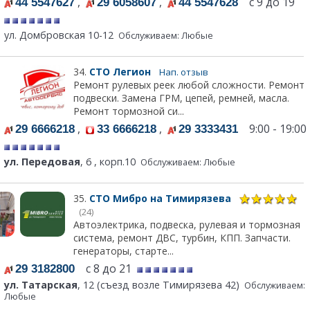
,
,
с 9 до 19
44 5547627
29 6058607
44 5547628
ул. Домбровская 10-12
Обслуживаем: Любые
34.
СТО Легион
Нап. отзыв
Ремонт рулевых реек любой сложности. Ремонт
подвески. Замена ГРМ, цепей, ремней, масла.
Ремонт тормозной си...
,
,
9:00 - 19:00
29 6666218
33 6666218
29 3333431
ул. Передовая
, 6 , корп.10
Обслуживаем: Любые
35.
СТО Мибро на Тимирязева
(24)
Автоэлектрика, подвеска, рулевая и тормозная
система, ремонт ДВС, турбин, КПП. Запчасти.
генераторы, старте...
с 8 до 21
29 3182800
ул. Татарская
, 12 (съезд возле Тимирязева 42)
Обслуживаем:
Любые