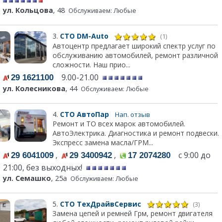
ул. Кольцова
, 48
Обслуживаем: Любые
3.
СТО DM-Auto
(1)
Автоцентр предлагает широкий спектр услуг по
обслуживанию автомобилей, ремонт различной
сложности. Наш прио...
9.00-21.00
29 1621100
ул. Колесникова
, 44
Обслуживаем: Любые
4.
СТО АвтоПар
Нап. отзыв
Ремонт и ТО всех марок автомобилей.
АвтоЭлектрика. Диагностика и ремонт подвески.
Экспресс замена масла/ГРМ...
,
,
с 9:00 до
29 6041009
29 3400942
17 2074280
21:00, без выходных!
ул. Семашко
, 25а
Обслуживаем: Любые
5.
СТО ТехДрайвСервис
(3)
Замена цепей и ремней Грм, ремонт двигателя