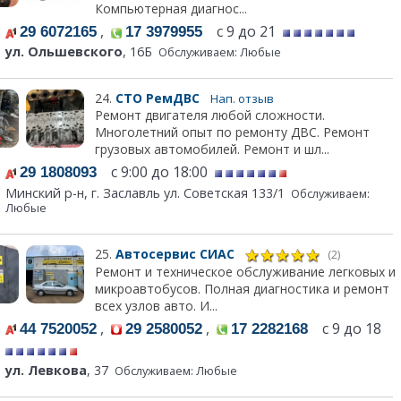
Компьютерная диагнос...
,
с 9 до 21
29 6072165
17 3979955
ул. Ольшевского
, 16Б
Обслуживаем: Любые
24.
СТО РемДВС
Нап. отзыв
Ремонт двигателя любой сложности.
Многолетний опыт по ремонту ДВС. Ремонт
грузовых автомобилей. Ремонт и шл...
с 9:00 до 18:00
29 1808093
Минский р-н, г. Заславль ул. Советская 133/1
Обслуживаем:
Любые
25.
Автосервис СИАС
(2)
Ремонт и техническое обслуживание легковых и
микроавтобусов. Полная диагностика и ремонт
всех узлов авто. И...
,
,
с 9 до 18
44 7520052
29 2580052
17 2282168
ул. Левкова
, 37
Обслуживаем: Любые