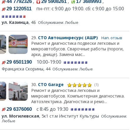
,
,
,
44 7792326
29 5908261
17 3689993
пн-пт: с 9:00 до 19:00. сб: с 9:00 до 15:00
29 1220511
ул. Казинца
, 4Б
Обслуживаем: Любые
29.
СТО Автошинресурс (АШР)
Нап. отзыв
Ремонт и диагностика подвески легковых и
микроавтобусов. Сварочные работы (пороги,
арки, днище). Замена мас...
10:00-19:00
29 6501190
Франциска Скорины, 44
Обслуживаем: Любые
30.
СТО Garage
(1)
Ремонт и диагностика легковых и
микроавтобусов. Компьютерная диагностика.
Автоэлектрика. Диагностика и ремо...
с 8:45 до 19:30
29 6376060
ул. Могилевская
, 5к1 ст.м Институт Культуры
Обслуживаем:
Любые