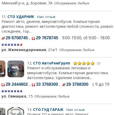
Минский р-н, д. Боровая, 7А
Обслуживаем: Любые
11.
СТО УДАРНИК
Нап. отзыв
Ремонт авто, джипов, микроавтобусов: Компьютерная
диагностика, ремонт автоэлектрики любой сложности, развал-
схождение, тор...
,
9:00-19:00, сб 9:00 - 18:00
29 6708745
29 7678745
ул. Железнодорожная
, 21а/1
Обслуживаем: Любые
12.
СТО АвтоРемГрупп
(5)
Ремонт и обслуживание легковых и
микроавтобусов. Компьютерная диагностика.
Автоэлектрика. Удаление клапанов...
,
,
с 9 до 19
29 2444602
33 3768300
29 3768300
ул. Семашко
, 15
Обслуживаем: Любые
13.
СТО ГУД ГАРАЖ
Нап. отзыв
Полное ТО и ремонт авто. Ремонт