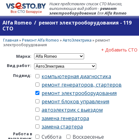
Ниже представлен список СТО Минска,
выполняющих вид работ -
ремонт
электрооборудования
для
Alfa Romeo
Alfa Romeo / ремонт электрооборудования - 119
СТО
Главная
»
Ремонт Alfa Romeo
»
АвтоЭлектрика
»
ремонт
электрооборудования
+ Добавить СТО
Марка:
Вид работ:
Подвид:
компьютерная диагностика
ремонт генераторов, стартеров
ремонт электрооборудования
ремонт блоков управления
автоэлектрик с выездом
замена генератора
замена стартера
Работа в
Суббота
Воскресенье
выходные: