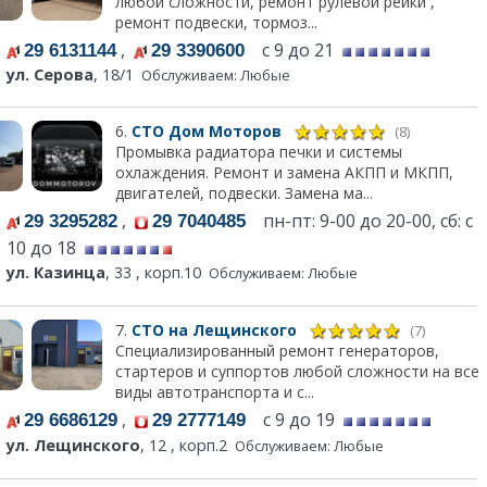
любой сложности, ремонт рулевой рейки ,
ремонт подвески, тормоз...
,
с 9 до 21
29 6131144
29 3390600
ул. Серова
, 18/1
Обслуживаем: Любые
6.
СТО Дом Моторов
(8)
Промывка радиатора печки и системы
охлаждения. Ремонт и замена АКПП и МКПП,
двигателей, подвески. Замена ма...
,
пн-пт: 9-00 до 20-00, сб: с
29 3295282
29 7040485
10 до 18
ул. Казинца
, 33 , корп.10
Обслуживаем: Любые
7.
СТО на Лещинского
(7)
Специализированный ремонт генераторов,
стартеров и суппортов любой сложности на все
виды автотранспорта и с...
,
с 9 до 19
29 6686129
29 2777149
ул. Лещинского
, 12 , корп.2
Обслуживаем: Любые