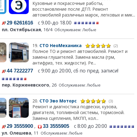
Кузовные и покрасочные работы,
восстановление после ДТП. Ремонт
автомобилей различных марок, легковых и мик...
с 9.00-до 18.00
29 6261616
пл. Октябрьская
, 16/4
Обслуживаем: Любые
19.
СТО НеоМеханика
(2)
Полное ТО и ремонт автомобилей. Ремонт и
замена глушителей. Замена масла (грм,
антифриз, тех. жидкости). Ре...
с 9:00 до 20:00, сб по пред. записи!
44 7222277
пер. Корженевского
, 26
Обслуживаем: Любые
20.
СТО Эво Моторс
(3)
Ремонт и диагностика подвески, кузова,
двигателя, топливной системы, тормозной.
Замена сцепления, МКПП, кол...
,
с 8:00 до 20:00
29 3555900
33 3555905
ул. Олешева
, 11
Обслуживаем: Любые