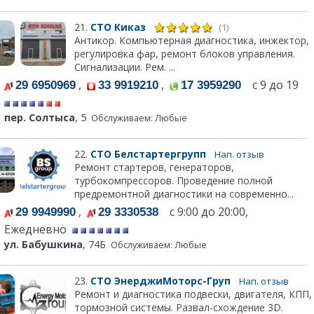
21.
СТО Киказ
(1)
Антикор. Компьютерная диагностика, инжектор,
регулировка фар, ремонт блоков управления.
Сигнализации. Рем. ...
,
,
с 9 до 19
29 6950969
33 9919210
17 3959290
пер. Солтыса
, 5
Обслуживаем: Любые
22.
СТО Белстартергрупп
Нап. отзыв
Ремонт стартеров, генераторов,
турбокомпрессоров. Проведение полной
предремонтной диагностики на современно...
,
с 9:00 до 20:00,
29 9949990
29 3330538
Ежедневно
ул. Бабушкина
, 74Б
Обслуживаем: Любые
23.
СТО ЭнерджиМоторс-Груп
Нап. отзыв
Ремонт и диагностика подвески, двигателя, КПП,
тормозной системы. Развал-схождение 3D.