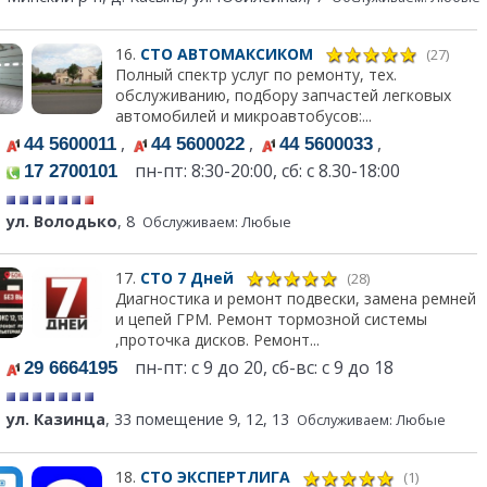
16.
СТО АВТОМАКСИКОМ
(27)
Полный спектр услуг по ремонту, тех.
обслуживанию, подбору запчастей легковых
автомобилей и микроавтобусов:...
,
,
,
44 5600011
44 5600022
44 5600033
пн-пт: 8:30-20:00, сб: с 8.30-18:00
17 2700101
ул. Володько
, 8
Обслуживаем: Любые
17.
СТО 7 Дней
(28)
Диагностика и ремонт подвески, замена ремней
и цепей ГРМ. Ремонт тормозной системы
,проточка дисков. Ремонт...
пн-пт: с 9 до 20, сб-вс: с 9 до 18
29 6664195
ул. Казинца
, 33 помещение 9, 12, 13
Обслуживаем: Любые
18.
СТО ЭКСПЕРТЛИГА
(1)