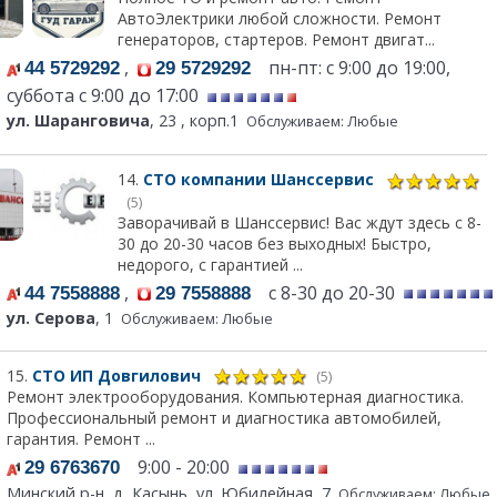
АвтоЭлектрики любой сложности. Ремонт
генераторов, стартеров. Ремонт двигат...
,
пн-пт: с 9:00 до 19:00,
44 5729292
29 5729292
суббота с 9:00 до 17:00
ул. Шаранговича
, 23 , корп.1
Обслуживаем: Любые
14.
СТО компании Шанссервис
(5)
Заворачивай в Шанссервис! Вас ждут здесь с 8-
30 до 20-30 часов без выходных! Быстро,
недорого, с гарантией ...
,
с 8-30 до 20-30
44 7558888
29 7558888
ул. Серова
, 1
Обслуживаем: Любые
15.
СТО ИП Довгилович
(5)
Ремонт электрооборудования. Компьютерная диагностика.
Профессиональный ремонт и диагностика автомобилей,
гарантия. Ремонт ...
9:00 - 20:00
29 6763670
Минский р-н, д. Касынь, ул. Юбилейная, 7
Обслуживаем: Любые