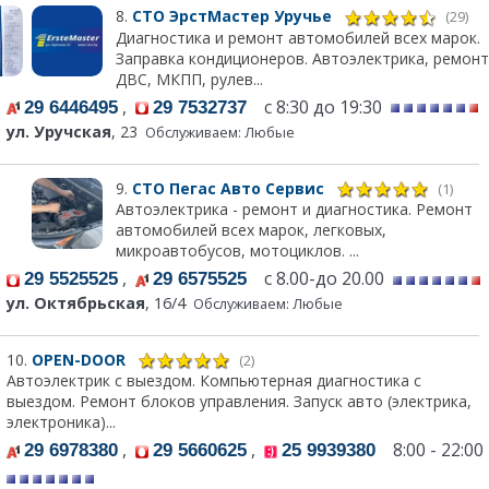
8.
СТО ЭрстМастер Уручье
(29)
Диагностика и ремонт автомобилей всех марок.
Заправка кондиционеров. Автоэлектрика, ремонт
ДВС, МКПП, рулев...
,
с 8:30 до 19:30
29 6446495
29 7532737
ул. Уручская
, 23
Обслуживаем: Любые
9.
СТО Пегас Авто Сервис
(1)
Автоэлектрика - ремонт и диагностика. Ремонт
автомобилей всех марок, легковых,
микроавтобусов, мотоциклов. ...
,
с 8.00-до 20.00
29 5525525
29 6575525
ул. Октябрьская
, 16/4
Обслуживаем: Любые
10.
OPEN-DOOR
(2)
Автоэлектрик с выездом. Компьютерная диагностика с
выездом. Ремонт блоков управления. Запуск авто (электрика,
электроника)...
,
,
8:00 - 22:00
29 6978380
29 5660625
25 9939380