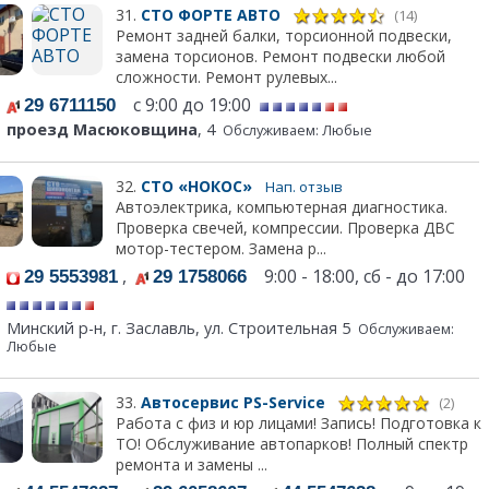
31.
СТО ФОРТЕ АВТО
(14)
Ремонт задней балки, торсионной подвески,
замена торсионов. Ремонт подвески любой
сложности. Ремонт рулевых...
с 9:00 до 19:00
29 6711150
проезд Масюковщина
, 4
Обслуживаем: Любые
32.
СТО «НОКОС»
Нап. отзыв
Автоэлектрика, компьютерная диагностика.
Проверка свечей, компрессии. Проверка ДВС
мотор-тестером. Замена р...
,
9:00 - 18:00, сб - до 17:00
29 5553981
29 1758066
Минский р-н, г. Заславль, ул. Строительная 5
Обслуживаем:
Любые
33.
Автосервис PS-Service
(2)
Работа с физ и юр лицами! Запись! Подготовка к
ТО! Обслуживание автопарков! Полный спектр
ремонта и замены ...